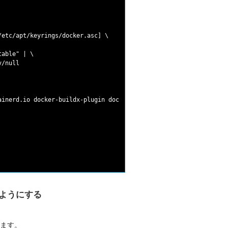
etc/apt/keyrings/docker.asc] \

able" | \

/null

inerd.io docker-buildx-plugin docker-compose-plugin

るようにする
します。