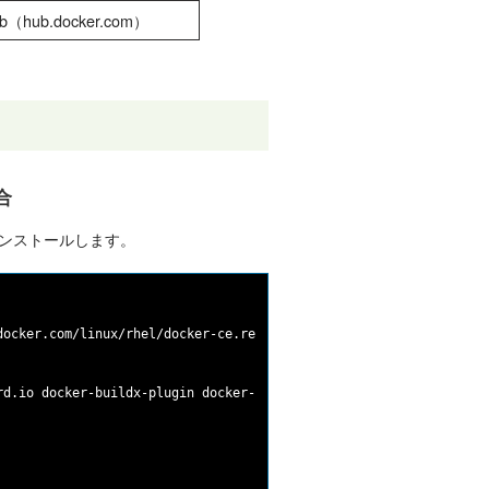
ub.docker.com）
場合
インストールします。
ocker.com/linux/rhel/docker-ce.repo

d.io docker-buildx-plugin docker-compose-plugin
