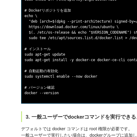
# Dockerリポジトリを追加

echo \

  "deb [arch=$(dpkg --print-architecture) signed-by=/
  https://download.docker.com/linux/ubuntu \

  $(. /etc/os-release && echo "$VERSION_CODENAME") st
  sudo tee /etc/apt/sources.list.d/docker.list > /dev
# インストール

sudo apt-get update

sudo apt-get install -y docker-ce docker-ce-cli conta
# 自動起動の有効化

sudo systemctl enable --now docker

# バージョン確認

3. 一般ユーザーでdockerコマンドを実行でき
デフォルトでは docker コマンドは root 権限が必要です。
一般ユーザーで実行したい場合は、dockerグループに追加