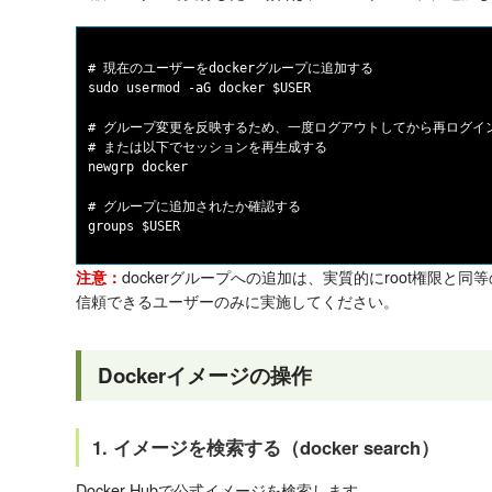
# 現在のユーザーをdockerグループに追加する

sudo usermod -aG docker $USER

# グループ変更を反映するため、一度ログアウトしてから再ログイン
# または以下でセッションを再生成する

newgrp docker

# グループに追加されたか確認する

dockerグループへの追加は、実質的にroot権限と
注意：
信頼できるユーザーのみに実施してください。
Dockerイメージの操作
1. イメージを検索する（docker search）
Docker Hubで公式イメージを検索します。