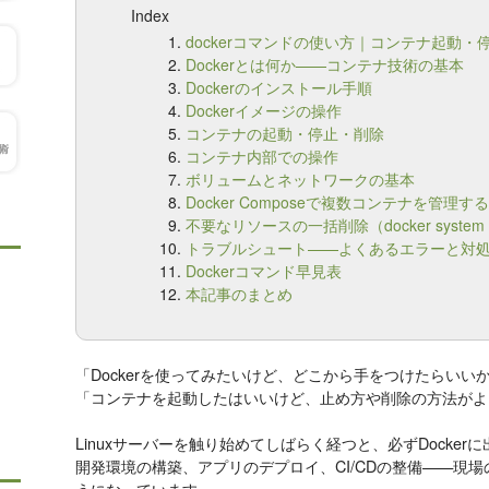
Index
dockerコマンドの使い方｜コンテナ起動
Dockerとは何か——コンテナ技術の基本
Dockerのインストール手順
Dockerイメージの操作
コンテナの起動・停止・削除
コンテナ内部での操作
ボリュームとネットワークの基本
Docker Composeで複数コンテナを管理する
不要なリソースの一括削除（docker system 
トラブルシュート——よくあるエラーと対
Dockerコマンド早見表
本記事のまとめ
「Dockerを使ってみたいけど、どこから手をつけたらいい
「コンテナを起動したはいいけど、止め方や削除の方法がよ
Linuxサーバーを触り始めてしばらく経つと、必ずDocker
開発環境の構築、アプリのデプロイ、CI/CDの整備——現場の
うになっています。