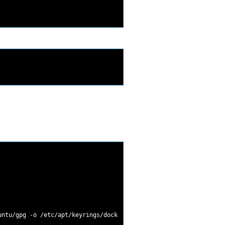
ntu/gpg -o /etc/apt/keyrings/docker.asc
