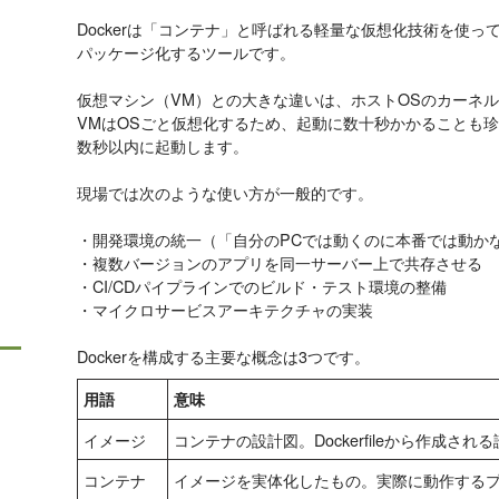
Dockerは「コンテナ」と呼ばれる軽量な仮想化技術を使
パッケージ化するツールです。
仮想マシン（VM）との大きな違いは、ホストOSのカーネ
VMはOSごと仮想化するため、起動に数十秒かかることも珍し
数秒以内に起動します。
現場では次のような使い方が一般的です。
・開発環境の統一（「自分のPCでは動くのに本番では動か
・複数バージョンのアプリを同一サーバー上で共存させる
・CI/CDパイプラインでのビルド・テスト環境の整備
・マイクロサービスアーキテクチャの実装
Dockerを構成する主要な概念は3つです。
用語
意味
イメージ
コンテナの設計図。Dockerfileから作成さ
コンテナ
イメージを実体化したもの。実際に動作する