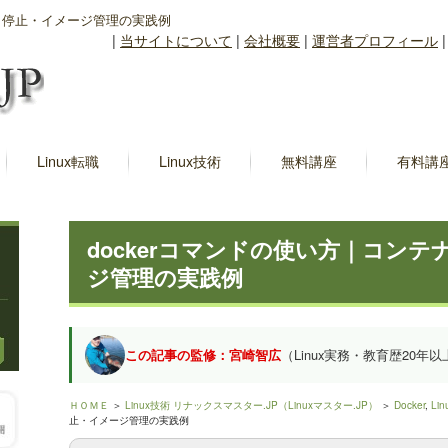
動・停止・イメージ管理の実践例
|
当サイトについて
|
会社概要
|
運営者プロフィール
Linux転職
Linux技術
無料講座
有料講
dockerコマンドの使い方｜コン
ジ管理の実践例
この記事の監修：宮崎智広
（Linux実務・教育歴20年以
ＨＯＭＥ
＞
Linux技術 リナックスマスター.JP（Linuxマスター.JP）
＞
Docker
,
Lin
止・イメージ管理の実践例