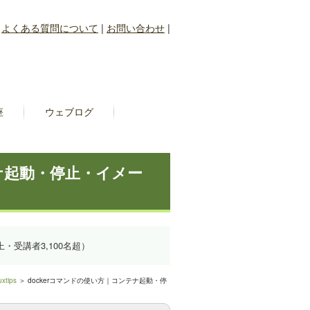
|
よくある質問について
|
お問い合わせ
|
座
ウェブログ
テナ起動・停止・イメー
上・受講者3,100名超）
uxtips
＞ dockerコマンドの使い方｜コンテナ起動・停