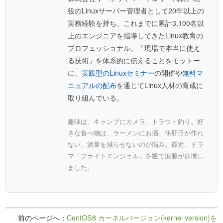
役のLinuxサーバー管理者として20年以上の
実務経験を持ち、これまでに累計3,100名以
上のエンジニアを指導してきたLinux教育の
プロフェッショナル。「現場で本当に使え
る技術」を体系的に伝えることをモットー
に、
実践型のLinuxセミナー
の開催や
無料マ
ニュアルの配布
を通じてLinux人材の育成に
取り組んでいる。
趣味は、キャンプにカメラ、トラウト釣り。好
きな食べ物は、ラーメンにお酒。休肝日が作れ
ない、酒量を減らせないのが悩み。最近、ドラ
マ「フライトエンジェル」を観て涙腺が崩壊し
ました。
前のページへ：
CentOS8 カーネルバージョン(kernel version)を