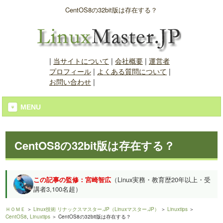
CentOS8の32bit版は存在する？
|
当サイトについて
|
会社概要
|
運営者
プロフィール
|
よくある質問について
|
お問い合わせ
|
MENU
CentOS8の32bit版は存在する？
この記事の監修：宮崎智広
（Linux実務・教育歴20年以上・受
講者3,100名超）
ＨＯＭＥ
＞
Linux技術 リナックスマスター.JP（Linuxマスター.JP）
＞
Linuxtips
＞
CentOS8
,
Linuxtips
＞ CentOS8の32bit版は存在する？