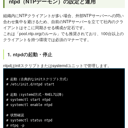
ntpd（NTPデーモン）の設定と運用
組織内にNTPクライアントが多い場合、外部NTPサーバーへの問い
合わせ集中を避けるため、自前のNTPサーバーを立てて社内のクラ
イアントはそこに同期させる構成が定石です。
これは「pool.ntp.orgのルール」でも推奨されており、100台以上の
クライアントを持つ環境では必須のマナーです。
1. ntpdの起動・停止
ntpdはinitスクリプトまたはsystemdユニットで管理します。
# 起動（古典的なinitスクリプト方式）

# /etc/init.d/ntpd start

# 起動（systemd方式・RHEL7以降）

# systemctl start ntpd

# systemctl enable ntpd

# 状態確認

# systemctl status ntpd
