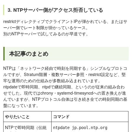
3. NTPサーバー側がアクセス拒否している
restrictディレクティブでクライアントIPが弾かれている、またはサ
ーバー側でレート制限が掛かっているケース。
別のNTPサーバーで試してみるのが早道です。
本記事のまとめ
NTPは「ネットワーク経由で時刻を同期する」シンプルなプロトコ
ルですが、Stratum階層・複数サーバー参照・restrict設定など、堅
牢な運用のための仕組みが多数組み込まれています。
ntpdateで即時同期、ntpdで継続同期、というのが従来の組み合わ
せでした。現代ではchrony・systemd-timesyncdへの置き換えが進
んでいますが、NTPプロトコル自体は引き続き全ての時刻同期の基
盤になっています。
やりたいこと
コマンド
NTPで即時同期（伝統
ntpdate jp.pool.ntp.org