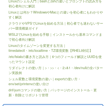
Linuxのシェル入門｜bashとzshの違いとプロンプトの読み方を
初心者向けに解説
Linuxとは何か？WindowsやMacとの違いを初心者にもわかりや
すく解説
クラウドやVPSでLinuxを始める方法｜初心者でも迷わないサー
バー環境構築ガイド
WSL2でLinuxを始める手順｜インストールから基本コマンドま
で初心者向け解説
Linuxのタイムゾーンを変更する方法｜
timedatectl・/etc/localtime・TZ環境変数【RHEL9対応】
/etc/fstabの書き方と読み方｜6つのフィールド解説とUUIDを使
ったマウント設定
リダイレクトの使い方｜>・>>・<・2>&1・/dev/nullの全パター
ン実践例
シェル変数と環境変数の違い｜exportの使い方・
env/set/printenvの使い分け
dnf/yumコマンドの使い方｜パッケージのインストール・更
新・削除とリポジトリ管理