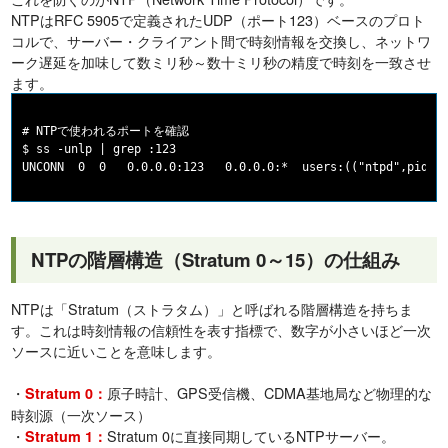
NTPはRFC 5905で定義されたUDP（ポート123）ベースのプロト
コルで、サーバー・クライアント間で時刻情報を交換し、ネットワ
ーク遅延を加味して数ミリ秒～数十ミリ秒の精度で時刻を一致させ
ます。
# NTPで使われるポートを確認

$ ss -unlp | grep :123

NTPの階層構造（Stratum 0～15）の仕組み
NTPは「Stratum（ストラタム）」と呼ばれる階層構造を持ちま
す。これは時刻情報の信頼性を表す指標で、数字が小さいほど一次
ソースに近いことを意味します。
・
原子時計、GPS受信機、CDMA基地局など物理的な
Stratum 0：
時刻源（一次ソース）
・
Stratum 0に直接同期しているNTPサーバー。
Stratum 1：