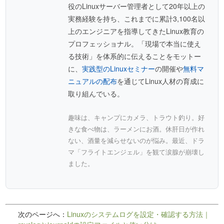
役のLinuxサーバー管理者として20年以上の
実務経験を持ち、これまでに累計3,100名以
上のエンジニアを指導してきたLinux教育の
プロフェッショナル。「現場で本当に使え
る技術」を体系的に伝えることをモットー
に、
実践型のLinuxセミナー
の開催や
無料マ
ニュアルの配布
を通じてLinux人材の育成に
取り組んでいる。
趣味は、キャンプにカメラ、トラウト釣り。好
きな食べ物は、ラーメンにお酒。休肝日が作れ
ない、酒量を減らせないのが悩み。最近、ドラ
マ「フライトエンジェル」を観て涙腺が崩壊し
ました。
次のページへ：
Linuxのシステムログを設定・確認する方法｜