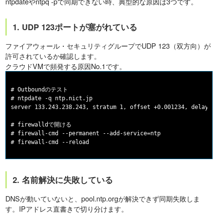
ntpdateやntpq -pで同期できない時、典型的な原因は3つです。
1. UDP 123ポートが塞がれている
ファイアウォール・セキュリティグループでUDP 123（双方向）が
許可されているか確認します。
クラウドVMで頻発する原因No.1です。
# Outboundのテスト

# ntpdate -q ntp.nict.jp

server 133.243.238.243, stratum 1, offset +0.001234, delay 0.
# firewalldで開ける

# firewall-cmd --permanent --add-service=ntp

2. 名前解決に失敗している
DNSが動いていないと、pool.ntp.orgが解決できず同期失敗しま
す。IPアドレス直書きで切り分けます。