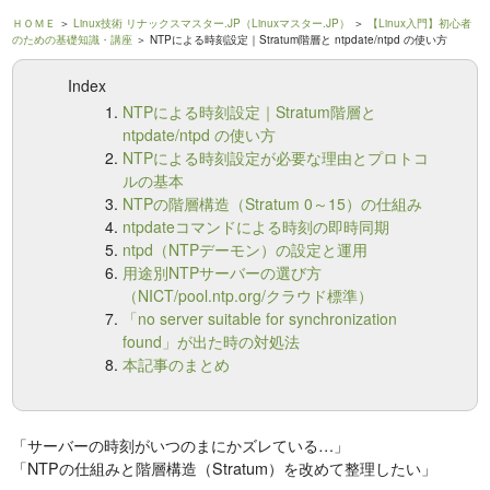
ＨＯＭＥ
＞
Linux技術 リナックスマスター.JP（Linuxマスター.JP）
＞
【Linux入門】初心者
のための基礎知識・講座
＞ NTPによる時刻設定｜Stratum階層と ntpdate/ntpd の使い方
Index
NTPによる時刻設定｜Stratum階層と
ntpdate/ntpd の使い方
NTPによる時刻設定が必要な理由とプロトコ
ルの基本
NTPの階層構造（Stratum 0～15）の仕組み
ntpdateコマンドによる時刻の即時同期
ntpd（NTPデーモン）の設定と運用
用途別NTPサーバーの選び方
（NICT/pool.ntp.org/クラウド標準）
「no server suitable for synchronization
found」が出た時の対処法
本記事のまとめ
「サーバーの時刻がいつのまにかズレている…」
「NTPの仕組みと階層構造（Stratum）を改めて整理したい」