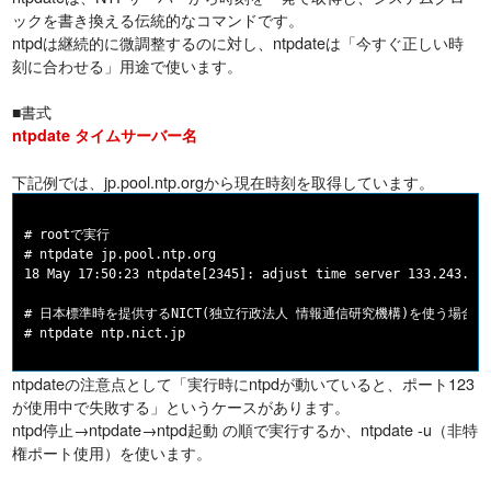
ックを書き換える伝統的なコマンドです。
ntpdは継続的に微調整するのに対し、ntpdateは「今すぐ正しい時
刻に合わせる」用途で使います。
■書式
ntpdate タイムサーバー名
下記例では、jp.pool.ntp.orgから現在時刻を取得しています。
# rootで実行

# ntpdate jp.pool.ntp.org

18 May 17:50:23 ntpdate[2345]: adjust time server 133.243.238
# 日本標準時を提供するNICT(独立行政法人 情報通信研究機構)を使う場合

ntpdateの注意点として「実行時にntpdが動いていると、ポート123
が使用中で失敗する」というケースがあります。
ntpd停止→ntpdate→ntpd起動 の順で実行するか、ntpdate -u（非特
権ポート使用）を使います。