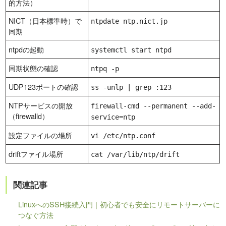
的方法）
NICT（日本標準時）で
ntpdate ntp.nict.jp
同期
ntpdの起動
systemctl start ntpd
同期状態の確認
ntpq -p
UDP123ポートの確認
ss -unlp | grep :123
NTPサービスの開放
firewall-cmd --permanent --add-
（firewalld）
service=ntp
設定ファイルの場所
vi /etc/ntp.conf
driftファイル場所
cat /var/lib/ntp/drift
関連記事
LinuxへのSSH接続入門｜初心者でも安全にリモートサーバーに
つなぐ方法