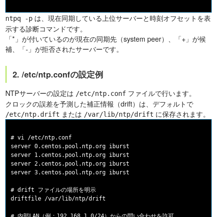
は、現在同期している上位サーバーと時刻オフセットを表
ntpq -p
示する診断コマンドです。
「*」が付いているのが現在の同期先（system peer）、「+」が候
補、「-」が拒否されたサーバーです。
2. /etc/ntp.confの設定例
NTPサーバーの設定は
ファイルで行います。
/etc/ntp.conf
クロックの誤差を予測した補正情報（drift）は、デフォルトで
または
に保存されます。
/etc/ntp.drift
/var/lib/ntp/drift
# vi /etc/ntp.conf

server 0.centos.pool.ntp.org iburst

server 1.centos.pool.ntp.org iburst

server 2.centos.pool.ntp.org iburst

server 3.centos.pool.ntp.org iburst

# drift ファイルの場所を明示

driftfile /var/lib/ntp/drift

# 内部LAN（例：192.168.1.0/24）からの問い合わせを許可
