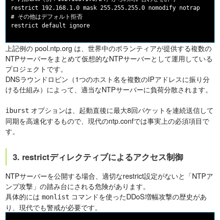
restrict 192.168.1.0 mask 255.255.255.0 nomodify notrap

# その他はデフォルト拒否

上記例の pool.ntp.org は、世界中のボランティアが提供する複数の
NTPサーバーをまとめて仮想的なNTPサーバーとして運用している
プロジェクトです。
DNSラウンドロビン（1つのホスト名を複数のIPアドレスに振り分
ける仕組み）によって、適当なNTPサーバーに負荷分散されます。
オプションは、起動直後に最大8回パケットを連続送信して
iburst
同期を高速化するもので、現代のntp.confでは事実上の必須項目で
す。
3. restrictディレクティブによるアクセス制御
NTPサーバーを公開する場合、適切なrestrict設定がないと「NTPア
ンプ攻撃」の踏み台にされる危険があります。
具体的には
コマンドを使ったDDoS増幅攻撃の歴史があ
monlist
り、現代でも警戒が必要です。