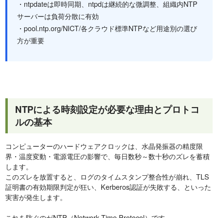
・ntpdateは即時同期、ntpdは継続的な微調整、組織内NTP
サーバーは負荷分散に有効
・pool.ntp.org/NICT/各クラウド標準NTPなど用途別の選び
方が重要
NTPによる時刻設定が必要な理由とプロトコ
ルの基本
コンピューターのハードウェアクロックは、水晶発振器の精度限
界・温度変動・電源電圧の影響で、毎日数秒～数十秒のズレを蓄積
します。
このズレを放置すると、ログのタイムスタンプ整合性が崩れ、TLS
証明書の有効期限判定が狂い、Kerberos認証が失敗する、といった
実害が発生します。
これを防ぐのがNTP（Network Time Protocol）です。