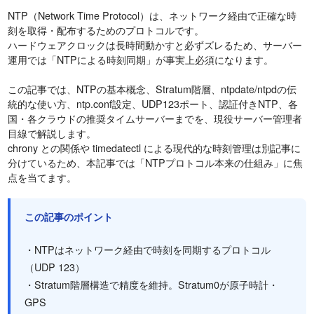
NTP（Network Time Protocol）は、ネットワーク経由で正確な時
刻を取得・配布するためのプロトコルです。
ハードウェアクロックは長時間動かすと必ずズレるため、サーバー
運用では「NTPによる時刻同期」が事実上必須になります。
この記事では、NTPの基本概念、Stratum階層、ntpdate/ntpdの伝
統的な使い方、ntp.conf設定、UDP123ポート、認証付きNTP、各
国・各クラウドの推奨タイムサーバーまでを、現役サーバー管理者
目線で解説します。
chrony との関係や timedatectl による現代的な時刻管理は別記事に
分けているため、本記事では「NTPプロトコル本来の仕組み」に焦
点を当てます。
この記事のポイント
・NTPはネットワーク経由で時刻を同期するプロトコル
（UDP 123）
・Stratum階層構造で精度を維持。Stratum0が原子時計・
GPS