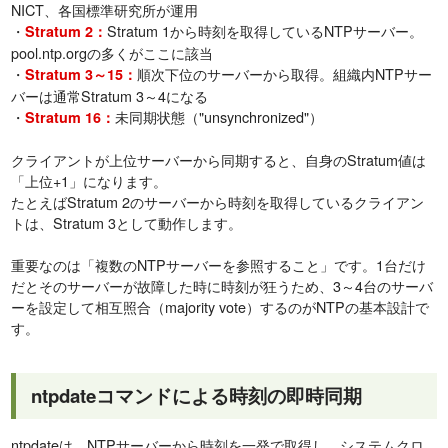
NICT、各国標準研究所が運用
・
Stratum 1から時刻を取得しているNTPサーバー。
Stratum 2：
pool.ntp.orgの多くがここに該当
・
順次下位のサーバーから取得。組織内NTPサー
Stratum 3～15：
バーは通常Stratum 3～4になる
・
未同期状態（"unsynchronized"）
Stratum 16：
クライアントが上位サーバーから同期すると、自身のStratum値は
「上位+1」になります。
たとえばStratum 2のサーバーから時刻を取得しているクライアン
トは、Stratum 3として動作します。
重要なのは「複数のNTPサーバーを参照すること」です。1台だけ
だとそのサーバーが故障した時に時刻が狂うため、3～4台のサーバ
ーを設定して相互照合（majority vote）するのがNTPの基本設計で
す。
ntpdateコマンドによる時刻の即時同期
ntpdateは、NTPサーバーから時刻を一発で取得し、システムクロ