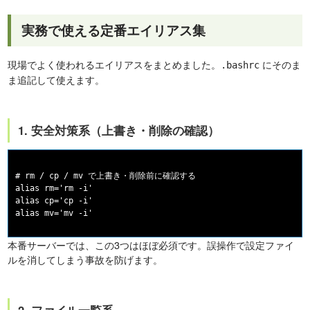
実務で使える定番エイリアス集
現場でよく使われるエイリアスをまとめました。
にそのま
.bashrc
ま追記して使えます。
1. 安全対策系（上書き・削除の確認）
# rm / cp / mv で上書き・削除前に確認する

alias rm='rm -i'

alias cp='cp -i'

本番サーバーでは、この3つはほぼ必須です。誤操作で設定ファイ
ルを消してしまう事故を防げます。