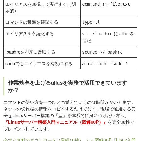
エイリアスを無視して実行する（明
command rm file.txt
示的）
コマンドの種類を確認する
type ll
エイリアスを永続化する
に alias を
vi ~/.bashrc
追記
.bashrcを即座に反映する
source ~/.bashrc
sudoでもエイリアスを有効にする
alias sudo='sudo '
作業効率を上げるaliasを実務で活用できています
か？
コマンドの使い方を一つひとつ覚えていくのは時間がかかります。
ネットの切れ端の情報をコピペするだけでなく、現場で通用する安
全なLinuxサーバー構築の「型」を体系的に身につけたい方へ、
を完全無料で
『Linuxサーバー構築入門マニュアル（図解60P）』
プレゼントしています。
今すぐ無料でダウンロード（登録10秒）
＞＞ 図解60P『Linux入門