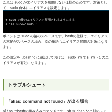
これは
がエイリアスを展開しない仕様のためです。対策とし
sudo
て、
自体にエイリアスを設定します。
sudo
# sudo の後のエイリアスも展開されるようにする

ポイントは
の後のスペースです。bashの仕様で、エイリアス
sudo
の末尾がスペースの場合、次の単語もエイリアス展開の対象になり
ます。
この設定を
に追記しておけば、
でも
のエ
.bashrc
sudo rm
rm -i
イリアスが有効になります。
トラブルシュート
「alias: command not found」が出る場合
はbashの組み込みコマンドです。
や
など別のシェ
alias
sh
dash