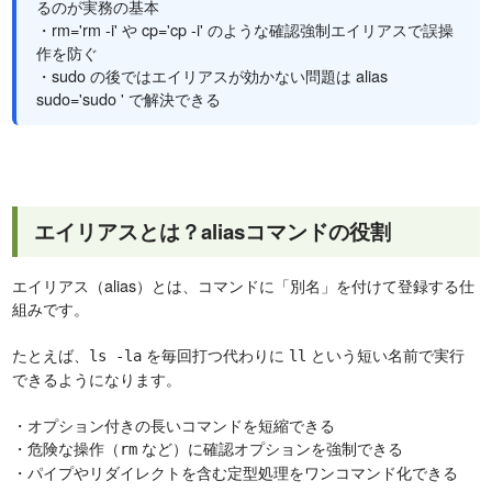
るのが実務の基本
・rm='rm -i' や cp='cp -i' のような確認強制エイリアスで誤操
作を防ぐ
・sudo の後ではエイリアスが効かない問題は alias
sudo='sudo ' で解決できる
エイリアスとは？aliasコマンドの役割
エイリアス（alias）とは、コマンドに「別名」を付けて登録する仕
組みです。
たとえば、
を毎回打つ代わりに
という短い名前で実行
ls -la
ll
できるようになります。
・オプション付きの長いコマンドを短縮できる
・危険な操作（
など）に確認オプションを強制できる
rm
・パイプやリダイレクトを含む定型処理をワンコマンド化できる