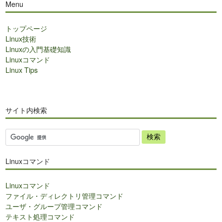
Menu
トップページ
Linux技術
Linuxの入門基礎知識
Linuxコマンド
Linux Tips
サイト内検索
サ
イ
ト
Linuxコマンド
内
検
Linuxコマンド
索
ファイル・ディレクトリ管理コマンド
ユーザ・グループ管理コマンド
テキスト処理コマンド