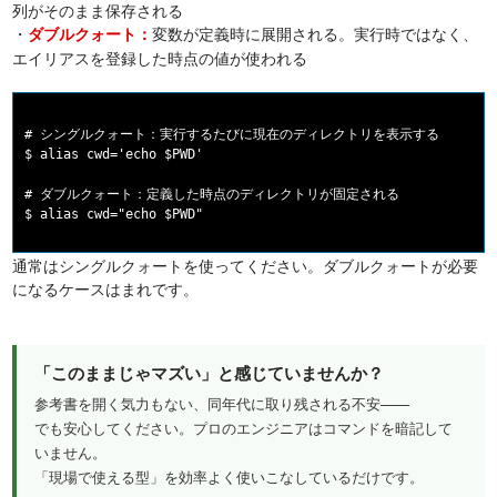
列がそのまま保存される
・
変数が定義時に展開される。実行時ではなく、
ダブルクォート：
エイリアスを登録した時点の値が使われる
# シングルクォート：実行するたびに現在のディレクトリを表示する

$ alias cwd='echo $PWD'

# ダブルクォート：定義した時点のディレクトリが固定される

通常はシングルクォートを使ってください。ダブルクォートが必要
になるケースはまれです。
「このままじゃマズい」と感じていませんか？
参考書を開く気力もない、同年代に取り残される不安——
でも安心してください。プロのエンジニアはコマンドを暗記して
いません。
「現場で使える型」を効率よく使いこなしているだけです。