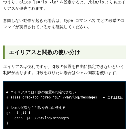
つまり、
を設定すると、
よりもエイ
alias ls='ls -la'
/bin/ls
リアスが優先されます。
意図しない動作が起きた場合は、
でどの段階のコ
type コマンド名
マンドが実行されているかを確認してください。
エイリアスと関数の使い分け
エイリアスは便利ですが、引数の位置を自由に指定できないという
制限があります。引数を取りたい場合はシェル関数を使います。
# エイリアスでは引数の位置を指定できない

# alias grep-log='grep "$1" /var/log/messages'  ← これは動かな
# シェル関数なら引数を自由に使える

grep-log() {

    grep "$1" /var/log/messages

}
