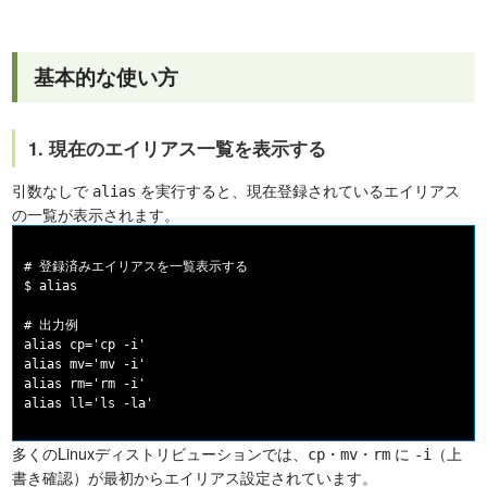
基本的な使い方
1. 現在のエイリアス一覧を表示する
引数なしで
を実行すると、現在登録されているエイリアス
alias
の一覧が表示されます。
# 登録済みエイリアスを一覧表示する

$ alias

# 出力例

alias cp='cp -i'

alias mv='mv -i'

alias rm='rm -i'

多くのLinuxディストリビューションでは、
・
・
に
（上
cp
mv
rm
-i
書き確認）が最初からエイリアス設定されています。