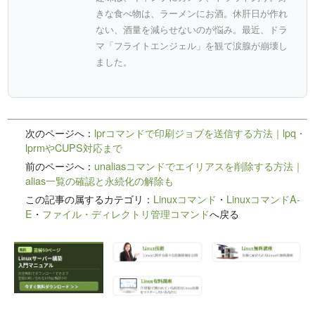
きな食べ物は、ラーメンにお酒。休肝日が作れ
ない、酒量を減らせないのが悩み。最近、ドラ
マ「フライトエンジェル」を観て涙腺が崩壊し
ました。
次のページへ：
lprコマンドで印刷ジョブを送信する方法｜lpq・
lprmやCUPS対応まで
前のページへ：
unaliasコマンドでエイリアスを削除する方法｜
alias一覧の確認と永続化の解除も
この記事の属するカテゴリ：
Linuxコマンド
・
LinuxコマンドA-
E
・
ファイル・ディレクトリ管理コマンド
へ戻る