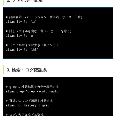
2. ファイル一覧系
# 詳細表示（パーミッション・所有者・サイズ・日時）

alias ll='ls -la'

# 隠しファイルを含む一覧（. と .. を除く）

alias la='ls -A'

# ファイルサイズの大きい順にソート

3. 検索・ログ確認系
# grep の検索結果をカラー表示する

alias grep='grep --color=auto'

# 直近のコマンド履歴を検索する

alias hg='history | grep'

# ログのリアルタイム監視
