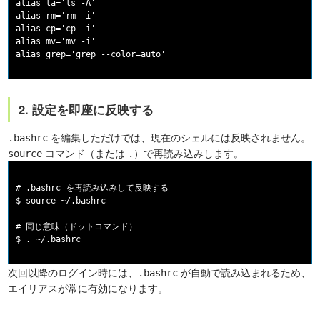
alias la='ls -A'

alias rm='rm -i'

alias cp='cp -i'

alias mv='mv -i'

2. 設定を即座に反映する
を編集しただけでは、現在のシェルには反映されません。
.bashrc
コマンド（または
）で再読み込みします。
source
.
# .bashrc を再読み込みして反映する

$ source ~/.bashrc

# 同じ意味（ドットコマンド）

次回以降のログイン時には、
が自動で読み込まれるため、
.bashrc
エイリアスが常に有効になります。