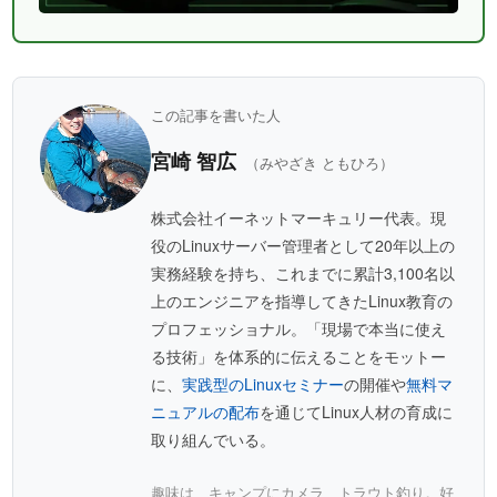
この記事を書いた人
宮崎 智広
（みやざき ともひろ）
株式会社イーネットマーキュリー代表。現
役のLinuxサーバー管理者として20年以上の
実務経験を持ち、これまでに累計3,100名以
上のエンジニアを指導してきたLinux教育の
プロフェッショナル。「現場で本当に使え
る技術」を体系的に伝えることをモットー
に、
実践型のLinuxセミナー
の開催や
無料マ
ニュアルの配布
を通じてLinux人材の育成に
取り組んでいる。
趣味は、キャンプにカメラ、トラウト釣り。好