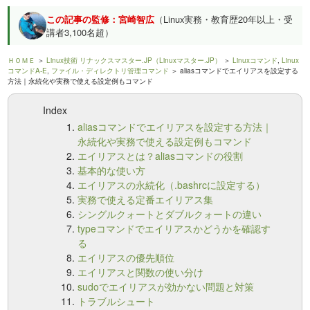
この記事の監修：宮崎智広
（Linux実務・教育歴20年以上・受
講者3,100名超）
ＨＯＭＥ
＞
Linux技術 リナックスマスター.JP（Linuxマスター.JP）
＞
Linuxコマンド
,
Linux
コマンドA-E
,
ファイル・ディレクトリ管理コマンド
＞ aliasコマンドでエイリアスを設定する
方法｜永続化や実務で使える設定例もコマンド
Index
aliasコマンドでエイリアスを設定する方法｜
永続化や実務で使える設定例もコマンド
エイリアスとは？aliasコマンドの役割
基本的な使い方
エイリアスの永続化（.bashrcに設定する）
実務で使える定番エイリアス集
シングルクォートとダブルクォートの違い
typeコマンドでエイリアスかどうかを確認す
る
エイリアスの優先順位
エイリアスと関数の使い分け
sudoでエイリアスが効かない問題と対策
トラブルシュート