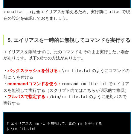
※
は全エイリアスが消えるため、実行前に
で現
unalias -a
alias
在の設定を確認しておきましょう。
5. エイリアスを一時的に無視してコマンドを実行する
エイリアスを削除せずに、元のコマンドをそのまま実行したい場合
があります。以下の3つの方法があります。
・
のようにコマンドの
バックスラッシュを付ける：
\rm file.txt
前に
を付ける
\
・
でエイリア
commandコマンドを使う：
command rm file.txt
スを無視して実行する（スクリプト内ではこちらが明示的で推奨）
・
のように絶対パスで
フルパスで指定する：
/bin/rm file.txt
実行する
# エイリアスの rm -i を無視して、素の rm を実行する

$ \rm file.txt
