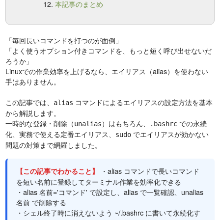
本記事のまとめ
「毎回長いコマンドを打つのが面倒」
「よく使うオプション付きコマンドを、もっと短く呼び出せないだ
ろうか」
Linuxでの作業効率を上げるなら、エイリアス（alias）を使わない
手はありません。
この記事では、
コマンドによるエイリアスの設定方法を基本
alias
から解説します。
一時的な登録・削除（
）はもちろん、
での永続
unalias
.bashrc
化、実務で使える定番エイリアス、
でエイリアスが効かない
sudo
問題の対策まで網羅しました。
・alias コマンドで長いコマンド
【この記事でわかること】
を短い名前に登録してターミナル作業を効率化できる
・alias 名前='コマンド' で設定し、alias で一覧確認、unalias
名前 で削除する
・シェル終了時に消えないよう ~/.bashrc に書いて永続化す