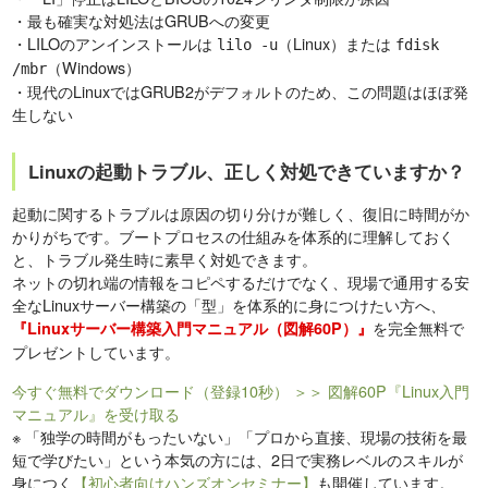
・最も確実な対処法はGRUBへの変更
・LILOのアンインストールは
（Linux）または
lilo -u
fdisk
（Windows）
/mbr
・現代のLinuxではGRUB2がデフォルトのため、この問題はほぼ発
生しない
Linuxの起動トラブル、正しく対処できていますか？
起動に関するトラブルは原因の切り分けが難しく、復旧に時間がか
かりがちです。ブートプロセスの仕組みを体系的に理解しておく
と、トラブル発生時に素早く対処できます。
ネットの切れ端の情報をコピペするだけでなく、現場で通用する安
全なLinuxサーバー構築の「型」を体系的に身につけたい方へ、
を完全無料で
『Linuxサーバー構築入門マニュアル（図解60P）』
プレゼントしています。
今すぐ無料でダウンロード（登録10秒）
＞＞ 図解60P『Linux入門
マニュアル』を受け取る
※
「独学の時間がもったいない」「プロから直接、現場の技術を最
短で学びたい」という本気の方には、2日で実務レベルのスキルが
身につく
【初心者向けハンズオンセミナー】
も開催しています。