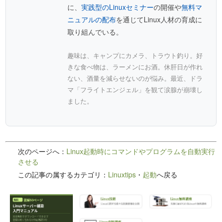
に、
実践型のLinuxセミナー
の開催や
無料マ
ニュアルの配布
を通じてLinux人材の育成に
取り組んでいる。
趣味は、キャンプにカメラ、トラウト釣り。好
きな食べ物は、ラーメンにお酒。休肝日が作れ
ない、酒量を減らせないのが悩み。最近、ドラ
マ「フライトエンジェル」を観て涙腺が崩壊し
ました。
次のページへ：
Linux起動時にコマンドやプログラムを自動実行
させる
この記事の属するカテゴリ：
Linuxtips
・
起動
へ戻る