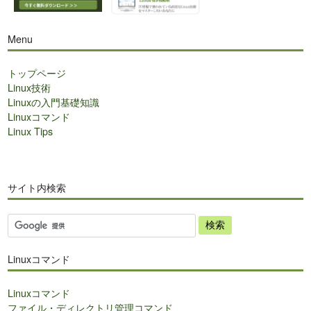
Menu
トップページ
Linux技術
Linuxの入門基礎知識
Linuxコマンド
Linux Tips
サイト内検索
サ
イ
ト
Linuxコマンド
内
検
Linuxコマンド
索
ファイル・ディレクトリ管理コマンド