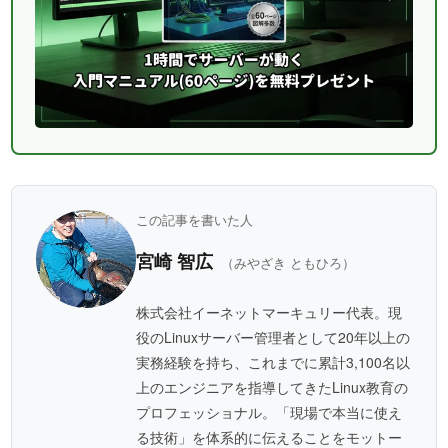
この記事を書いた人
宮崎 智広
（みやざき ともひろ）
株式会社イーネットマーキュリー代表。現
役のLinuxサーバー管理者として20年以上の
実務経験を持ち、これまでに累計3,100名以
上のエンジニアを指導してきたLinux教育の
プロフェッショナル。「現場で本当に使え
る技術」を体系的に伝えることをモットー