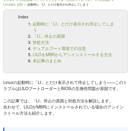
ＨＯＭＥ
＞
Linux技術 リナックスマスター.JP（Linuxマスター.JP）
＞
Linuxtips
＞
Linuxtips
,
起動
＞ 起動時に「LI」とだけ表示され停止してしまう
Index
起動時に「LI」とだけ表示され停止してしま
う
「LI」停止の原因
対処方法
デュアルブート環境での注意
LILOをMBRからアンインストールする方法
本記事のまとめ
Linuxの起動時に「LI」とだけ表示されて停止してしまう——このト
ラブルはLILOブートローダーとBIOSの互換性問題が原因です。
この記事では、「LI」停止の原因と対処方法を解説します。
合わせて、LILOがMBRにインストールされている場合のアンイン
ストール方法も紹介します。