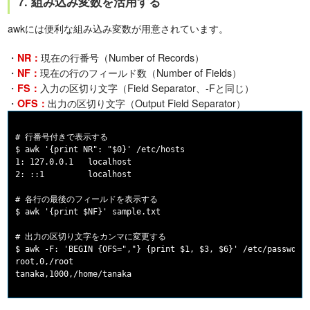
7. 組み込み変数を活用する
awkには便利な組み込み変数が用意されています。
・
現在の行番号（Number of Records）
NR：
・
現在の行のフィールド数（Number of Fields）
NF：
・
入力の区切り文字（Field Separator、-Fと同じ）
FS：
・
出力の区切り文字（Output Field Separator）
OFS：
# 行番号付きで表示する

$ awk '{print NR": "$0}' /etc/hosts

1: 127.0.0.1   localhost

2: ::1         localhost

# 各行の最後のフィールドを表示する

$ awk '{print $NF}' sample.txt

# 出力の区切り文字をカンマに変更する

$ awk -F: 'BEGIN {OFS=","} {print $1, $3, $6}' /etc/passwd

root,0,/root
