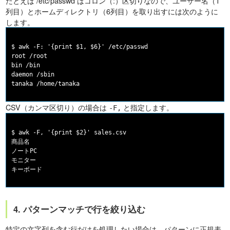
たとえば /etc/passwd はコロン（:）区切りなので、ユーザー名（1
列目）とホームディレクトリ（6列目）を取り出すには次のように
します。
$ awk -F: '{print $1, $6}' /etc/passwd

root /root

bin /bin

daemon /sbin

CSV（カンマ区切り）の場合は
と指定します。
-F,
$ awk -F, '{print $2}' sales.csv

商品名

ノートPC

モニター

4. パターンマッチで行を絞り込む
特定の文字列を含む行だけを処理したい場合は、パターンに正規表