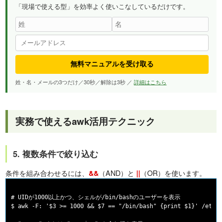
「現場で使える型」を効率よく使いこなしているだけです。
無料マニュアルを受け取る
姓・名・メールの3つだけ／30秒／解除は3秒 ／
詳細はこちら
実務で使えるawk活用テクニック
5. 複数条件で絞り込む
条件を組み合わせるには、
（AND）と
（OR）を使います。
&&
||
# UIDが1000以上かつ、シェルが/bin/bashのユーザーを表示

$ awk -F: '$3 >= 1000 && $7 == "/bin/bash" {print $1}' /etc/p