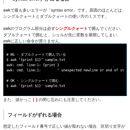
awkで最も多いエラーが「syntax error」です。原因のほとんどは、
シングルクォートとダブルクォートの使い方のミスです。
awkのプログラム部分は必ず
で囲んでください。
シングルクォート
ダブルクォートで囲むと、シェルが先に変数を展開してしまい、
awkに正しい命令が渡りません。
# NG - ダブルクォートで囲んでいる

$ awk "{print $1}" sample.txt

awk: cmd. line:1: {print }

awk: cmd. line:1:        ^ unexpected newline or end of strin
# OK - シングルクォートで囲む

また、波かっこ
の閉じ忘れにも注意してください。
{ }
フィールドがずれる場合
想定したフィールド番号で正しい値が取れない場合、区切り文字が