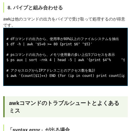
8. パイプと組み合わせる
awkは他のコマンドの出力をパイプで受け取って処理するのが得意
です。
# dfコマンドの出力から、使用率が80%以上のファイルシステムを抽出

$ df -h | awk '$5+0 >= 80 {print $6" "$5}'

# psコマンドの出力から、メモリ使用量の多い上位5プロセスを表示

$ ps aux | sort -rnk 4 | head -5 | awk '{print $4"%	"$11}'

# アクセスログからIPアドレスごとのアクセス数を集計

awkコマンドのトラブルシュートとよくある
ミス
「syntax error」が出る場合