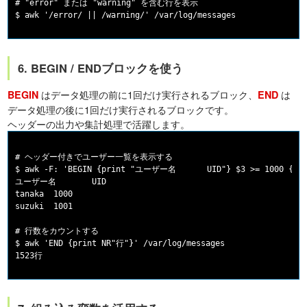
# "error" または "warning" を含む行を表示

6. BEGIN / ENDブロックを使う
はデータ処理の前に1回だけ実行されるブロック、
は
BEGIN
END
データ処理の後に1回だけ実行されるブロックです。
ヘッダーの出力や集計処理で活躍します。
# ヘッダー付きでユーザー一覧を表示する

$ awk -F: 'BEGIN {print "ユーザー名	UID"} $3 >= 1000 {print $1"	"$3}' /etc/passwd

ユーザー名	UID

tanaka	1000

suzuki	1001

# 行数をカウントする

$ awk 'END {print NR"行"}' /var/log/messages
