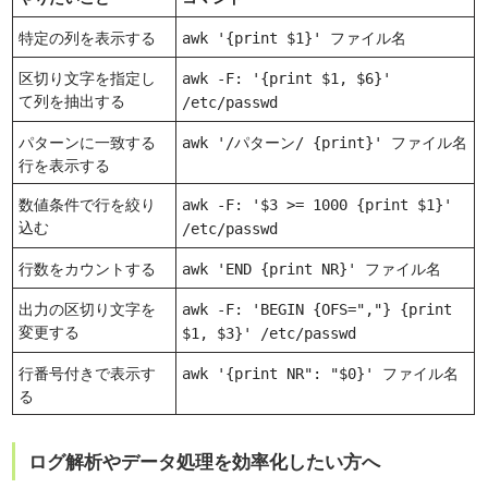
特定の列を表示する
awk '{print $1}' ファイル名
区切り文字を指定し
awk -F: '{print $1, $6}'
て列を抽出する
/etc/passwd
パターンに一致する
awk '/パターン/ {print}' ファイル名
行を表示する
数値条件で行を絞り
awk -F: '$3 >= 1000 {print $1}'
込む
/etc/passwd
行数をカウントする
awk 'END {print NR}' ファイル名
出力の区切り文字を
awk -F: 'BEGIN {OFS=","} {print
変更する
$1, $3}' /etc/passwd
行番号付きで表示す
awk '{print NR": "$0}' ファイル名
る
ログ解析やデータ処理を効率化したい方へ