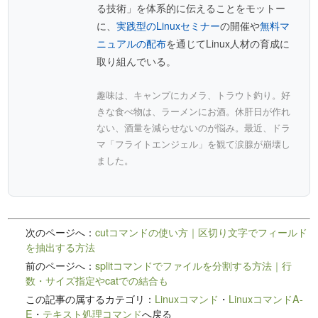
る技術」を体系的に伝えることをモットー
に、
実践型のLinuxセミナー
の開催や
無料マ
ニュアルの配布
を通じてLinux人材の育成に
取り組んでいる。
趣味は、キャンプにカメラ、トラウト釣り。好
きな食べ物は、ラーメンにお酒。休肝日が作れ
ない、酒量を減らせないのが悩み。最近、ドラ
マ「フライトエンジェル」を観て涙腺が崩壊し
ました。
次のページへ：
cutコマンドの使い方｜区切り文字でフィールド
を抽出する方法
前のページへ：
splitコマンドでファイルを分割する方法｜行
数・サイズ指定やcatでの結合も
この記事の属するカテゴリ：
Linuxコマンド
・
LinuxコマンドA-
E
・
テキスト処理コマンド
へ戻る