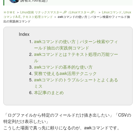
ＨＯＭＥ
＞
Linux技術 リナックスマスター.JP（Linuxマスター.JP）
＞
Linuxコマンド
,
Linux
コマンドA-E
,
テキスト処理コマンド
＞ awkコマンドの使い方｜パターン検索やフィールド抽
出の実践例コマンド
Index
awkコマンドの使い方｜パターン検索やフィ
ールド抽出の実践例コマンド
awkコマンドとは？テキスト処理の万能ツー
ル
awkコマンドの基本的な使い方
実務で使えるawk活用テクニック
awkコマンドのトラブルシュートとよくある
ミス
本記事のまとめ
「ログファイルから特定のフィールドだけ抜き出したい」「CSVの
特定列だけ表示したい」
こうした場面で真っ先に頼りになるのが、awkコマンドです。