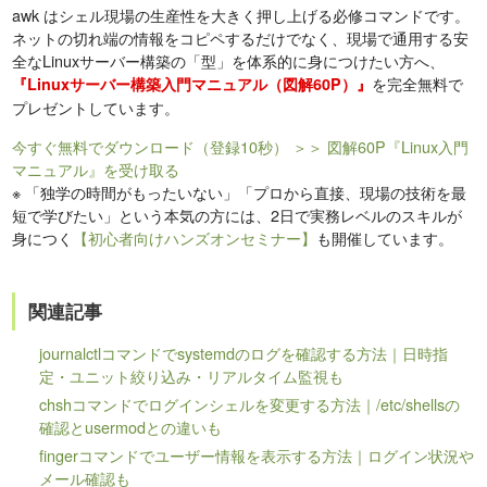
awk はシェル現場の生産性を大きく押し上げる必修コマンドです。
ネットの切れ端の情報をコピペするだけでなく、現場で通用する安
全なLinuxサーバー構築の「型」を体系的に身につけたい方へ、
を完全無料で
『Linuxサーバー構築入門マニュアル（図解60P）』
プレゼントしています。
今すぐ無料でダウンロード（登録10秒）
＞＞ 図解60P『Linux入門
マニュアル』を受け取る
※
「独学の時間がもったいない」「プロから直接、現場の技術を最
短で学びたい」という本気の方には、2日で実務レベルのスキルが
身につく
【初心者向けハンズオンセミナー】
も開催しています。
関連記事
journalctlコマンドでsystemdのログを確認する方法｜日時指
定・ユニット絞り込み・リアルタイム監視も
chshコマンドでログインシェルを変更する方法｜/etc/shellsの
確認とusermodとの違いも
fingerコマンドでユーザー情報を表示する方法｜ログイン状況や
メール確認も