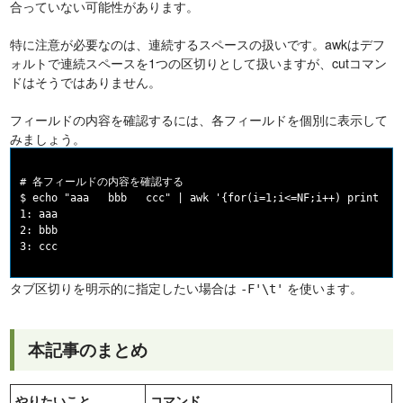
合っていない可能性があります。
特に注意が必要なのは、連続するスペースの扱いです。awkはデフ
ォルトで連続スペースを1つの区切りとして扱いますが、cutコマン
ドはそうではありません。
フィールドの内容を確認するには、各フィールドを個別に表示して
みましょう。
# 各フィールドの内容を確認する

$ echo "aaa   bbb   ccc" | awk '{for(i=1;i<=NF;i++) print i":
1: aaa

2: bbb

タブ区切りを明示的に指定したい場合は
を使います。
-F'\t'
本記事のまとめ
やりたいこと
コマンド