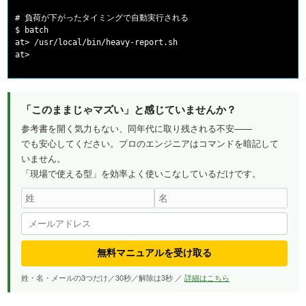
# 負荷が下がったタイミングで自動実行される

$ batch

at> /usr/local/bin/heavy-report.sh

at> 
「このままじゃマズい」と感じていませんか？
参考書を開く気力もない、同年代に取り残される不安——
でも安心してください。プロのエンジニアはコマンドを暗記して
いません。
「現場で使える型」を効率よく使いこなしているだけです。
無料マニュアルを受け取る
姓・名・メールの3つだけ／30秒／解除は3秒 ／
詳細はこちら