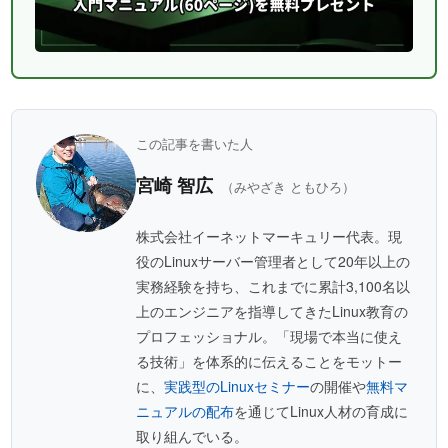
この記事を書いた人
宮崎 智広
（みやざき ともひろ）
株式会社イーネットマーキュリー代表。現
役のLinuxサーバー管理者として20年以上の
実務経験を持ち、これまでに累計3,100名以
上のエンジニアを指導してきたLinux教育の
プロフェッショナル。「現場で本当に使え
る技術」を体系的に伝えることをモットー
に、
実践型のLinuxセミナー
の開催や
無料マ
ニュアルの配布
を通じてLinux人材の育成に
取り組んでいる。