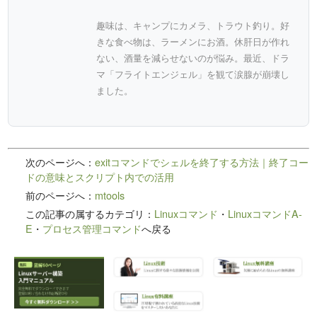
趣味は、キャンプにカメラ、トラウト釣り。好
きな食べ物は、ラーメンにお酒。休肝日が作れ
ない、酒量を減らせないのが悩み。最近、ドラ
マ「フライトエンジェル」を観て涙腺が崩壊し
ました。
次のページへ：
exitコマンドでシェルを終了する方法｜終了コー
ドの意味とスクリプト内での活用
前のページへ：
mtools
この記事の属するカテゴリ：
Linuxコマンド
・
LinuxコマンドA-
E
・
プロセス管理コマンド
へ戻る