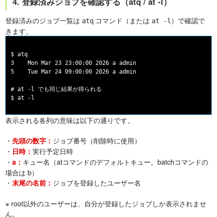
4. 登録済みジョブを確認する（atq / at -l）
登録済みのジョブ一覧は
コマンド（または
）で確認で
atq
at -l
きます。
$ atq

3    Mon Mar 23 23:00:00 2026 a admin

5    Tue Mar 24 09:00:00 2026 a admin

# at -l でも同じ結果が得られる

表示される各列の意味は以下の通りです。
・
ジョブ番号（削除時に使用）
先頭の数字：
・
実行予定日時
日時：
・
キュー名（atコマンドのデフォルトキュー。batchコマンドの
a：
場合は b）
・
ジョブを登録したユーザー名
末尾の名前：
※ root以外のユーザーは、自分が登録したジョブしか表示されませ
ん。