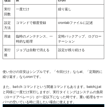
項目
at
cron
実行
一度だけ
繰り返し
回数
設定
コマンドで都度登録
crontabファイルに記述
方法
用途
臨時のメンテナンス、一
定時バックアップ、ログロー
時的な処理
テーション
実行
ジョブは自動で消える
設定が残り続ける
後
使い分けの目安はシンプルです。「今回だけ」ならat、「定期的に
繰り返す」ならcronです。
また、
コマンドという関連コマンドもあります。batchはat
batch
と同様に一度だけ実行しますが、実行タイミングはシステムの負荷
（ロードアベレージ）が一定以下になった時です。重い処理をサー
バーの空いている時に流したい場合に使えます。