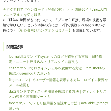
プレゼントしています。
今すぐ無料でダウンロード（登録10秒）
＞＞ 図解60P『Linux入門
マニュアル』を受け取る
※
「独学の時間がもったいない」「プロから直接、現場の技術を最
短で学びたい」という本気の方には、2日で実務レベルのスキルが
身につく
【初心者向けハンズオンセミナー】
も開催しています。
関連記事
journalctlコマンドでsystemdのログを確認する方法｜日時指
定・ユニット絞り込み・リアルタイム監視も
chshコマンドでログインシェルを変更する方法｜/etc/shellsの
確認とusermodとの違いも
fingerコマンドでユーザー情報を表示する方法｜ログイン状況や
メール確認も
duコマンドでディスク使用量を確認する方法｜ディレクトリご
との容量や容量順ソートも
freeコマンドでメモリ使用量を確認する方法｜availableとfreeの
違いも