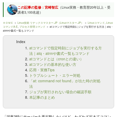
この記事の監修：宮崎智広
（Linux実務・教育歴20年以上・受
講者3,100名超）
ＨＯＭＥ
＞
Linux技術 リナックスマスター.JP（Linuxマスター.JP）
＞
Linuxコマンド
,
Linux
コマンドA-E
,
プロセス管理コマンド
＞ atコマンドで指定時刻にジョブを実行する方法｜atq・
atrmや書式一覧もコマンド
Index
atコマンドで指定時刻にジョブを実行する方
法｜atq・atrmや書式一覧もコマンド
atコマンドとは（cronとの違い）
atコマンドの基本的な使い方
応用・実務Tips
トラブルシュート・エラー対処
「at: command not found」が出た時の対処
法
ジョブが実行されない場合の確認手順
本記事のまとめ
「深夜3時にサーバーを再起動したいけど、わざわざ起きてコマン