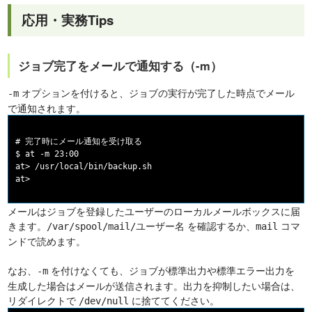
応用・実務Tips
ジョブ完了をメールで通知する（-m）
オプションを付けると、ジョブの実行が完了した時点でメール
-m
で通知されます。
# 完了時にメール通知を受け取る

$ at -m 23:00

at> /usr/local/bin/backup.sh

at> 
メールはジョブを登録したユーザーのローカルメールボックスに届
きます。
を確認するか、
コマ
/var/spool/mail/ユーザー名
mail
ンドで読めます。
なお、
を付けなくても、ジョブが標準出力や標準エラー出力を
-m
生成した場合はメールが送信されます。出力を抑制したい場合は、
リダイレクトで
に捨ててください。
/dev/null