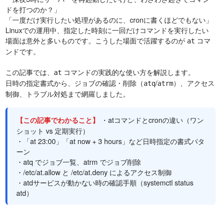
ドを打つのか？」
「一度だけ実行したい処理があるのに、cronに書くほどでもない」
Linuxでの運用中、指定した時刻に一回だけコマンドを実行したい
場面は意外と多いものです。こうした場面で活躍するのが
コマ
at
ンドです。
この記事では、
コマンドの実践的な使い方を解説します。
at
日時の指定書式から、ジョブの確認・削除（
/
）、アクセス
atq
atrm
制御、トラブル対処まで網羅しました。
・atコマンドとcronの違い（ワン
【この記事でわかること】
ショット vs 定期実行）
・「at 23:00」「at now + 3 hours」など日時指定の書式パタ
ーン
・atq でジョブ一覧、atrm でジョブ削除
・/etc/at.allow と /etc/at.deny によるアクセス制御
・atdサービスが動かない時の確認手順（systemctl status
atd）