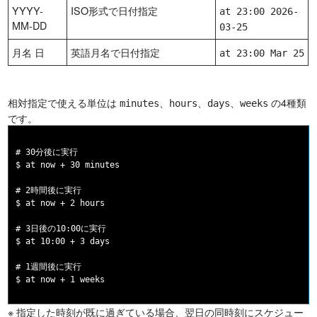
YYYY-
ISO形式で日付指定
at 23:00 2026-
MM-DD
03-25
月名 日
英語月名で日付指定
at 23:00 Mar 25
相対指定で使える単位は
、
、
、
の4種類
minutes
hours
days
weeks
です。
# 30分後に実行

$ at now + 30 minutes

# 2時間後に実行

$ at now + 2 hours

# 3日後の10:00に実行

$ at 10:00 + 3 days

# 1週間後に実行

※ 指定した時刻が既に過ぎている場合、翌日の同時刻にスケジュー