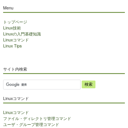
Menu
トップページ
Linux技術
Linuxの入門基礎知識
Linuxコマンド
Linux Tips
サイト内検索
サ
イ
ト
Linuxコマンド
内
検
Linuxコマンド
索
ファイル・ディレクトリ管理コマンド
ユーザ・グループ管理コマンド