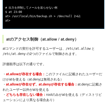
# 出力を抑制してメールを送らせない例

$ at 23:00

at> /usr/local/bin/backup.sh > /dev/null 2>&1

at> 
atのアクセス制御（at.allow / at.deny）
atコマンドの実行を許可するユーザーは、
と
/etc/at.allow
の2つのファイルで制御されます。
/etc/at.deny
評価順序は以下の通りです。
・
このファイルに記載されたユーザーだ
at.allowが存在する場合：
けがatを使える（at.denyは無視される）
・
at.denyに記載さ
at.allowが存在せず、at.denyが存在する場合：
れたユーザー以外がatを使える
・
rootのみがatを使える（ディストリビ
どちらも存在しない場合：
ューションにより異なる場合あり）