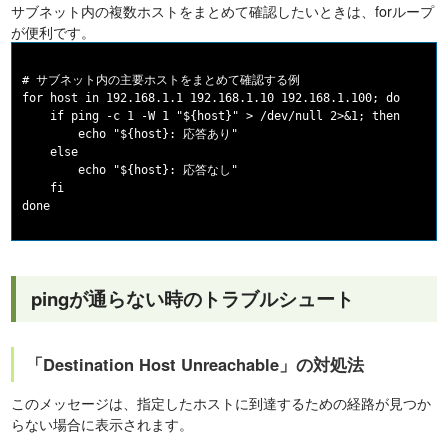
サブネット内の複数ホストをまとめて確認したいときは、forループ
が便利です。
# サブネット内の主要ホストをまとめて確認する例

for host in 192.168.1.1 192.168.1.10 192.168.1.100; do

    if ping -c 1 -W 1 "${host}" > /dev/null 2>&1; then

        echo "${host}: 応答あり"

    else

        echo "${host}: 応答なし"

    fi

pingが通らない時のトラブルシュート
「Destination Host Unreachable」の対処法
このメッセージは、指定したホストに到達するための経路が見つか
らない場合に表示されます。