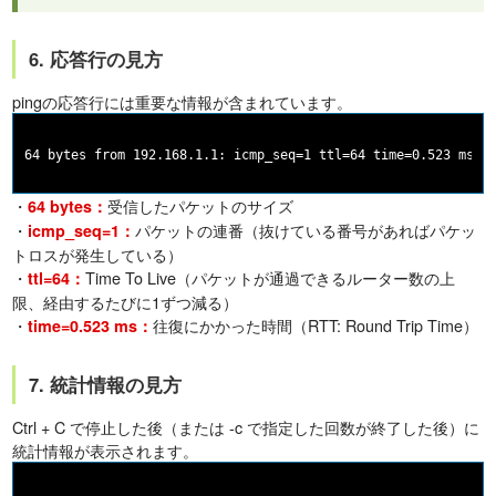
6. 応答行の見方
pingの応答行には重要な情報が含まれています。
・
受信したパケットのサイズ
64 bytes：
・
パケットの連番（抜けている番号があればパケッ
icmp_seq=1：
トロスが発生している）
・
Time To Live（パケットが通過できるルーター数の上
ttl=64：
限、経由するたびに1ずつ減る）
・
往復にかかった時間（RTT: Round Trip Time）
time=0.523 ms：
7. 統計情報の見方
Ctrl + C で停止した後（または -c で指定した回数が終了した後）に
統計情報が表示されます。