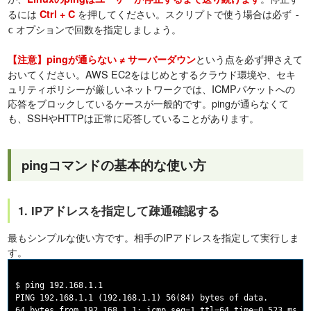
るには
を押してください。スクリプトで使う場合は必ず
Ctrl + C
-
オプションで回数を指定しましょう。
c
という点を必ず押さえて
【注意】pingが通らない ≠ サーバーダウン
おいてください。AWS EC2をはじめとするクラウド環境や、セキ
ュリティポリシーが厳しいネットワークでは、ICMPパケットへの
応答をブロックしているケースが一般的です。pingが通らなくて
も、SSHやHTTPは正常に応答していることがあります。
pingコマンドの基本的な使い方
1. IPアドレスを指定して疎通確認する
最もシンプルな使い方です。相手のIPアドレスを指定して実行しま
す。
$ ping 192.168.1.1

PING 192.168.1.1 (192.168.1.1) 56(84) bytes of data.

64 bytes from 192.168.1.1: icmp_seq=1 ttl=64 time=0.523 ms
