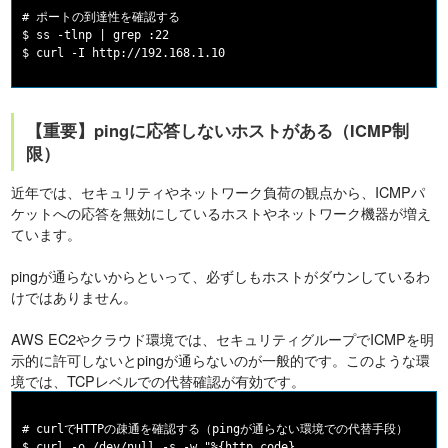
# ポートの到達性を確認する

$ ss -tlnp | grep :22

【重要】pingに応答しないホストがある（ICMP制
限）
近年では、セキュリティやネットワーク負荷の観点から、ICMPパ
ケットへの応答を無効にしているホストやネットワーク機器が増え
ています。
pingが通らないからといって、必ずしもホストがダウンしているわ
けではありません。
AWS EC2やクラウド環境では、セキュリティグループでICMPを明
示的に許可しないとpingが通らないのが一般的です。このような環
境では、TCPレベルでの代替確認が有効です。
# curlでHTTPの疎通を確認する（pingが通らない環境での代替手段）

$ curl -o /dev/null -s -w "%{http_code}
