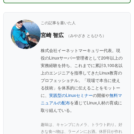
この記事を書いた人
宮崎 智広
（みやざき ともひろ）
株式会社イーネットマーキュリー代表。現
役のLinuxサーバー管理者として20年以上の
実務経験を持ち、これまでに累計3,100名以
上のエンジニアを指導してきたLinux教育の
プロフェッショナル。「現場で本当に使え
る技術」を体系的に伝えることをモットー
に、
実践型のLinuxセミナー
の開催や
無料マ
ニュアルの配布
を通じてLinux人材の育成に
取り組んでいる。
趣味は、キャンプにカメラ、トラウト釣り。好
きな食べ物は、ラーメンにお酒。休肝日が作れ