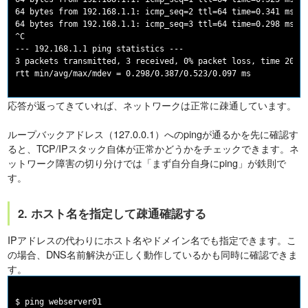
64 bytes from 192.168.1.1: icmp_seq=2 ttl=64 time=0.341 ms

64 bytes from 192.168.1.1: icmp_seq=3 ttl=64 time=0.298 ms

^C

--- 192.168.1.1 ping statistics ---

3 packets transmitted, 3 received, 0% packet loss, time 2003m
応答が返ってきていれば、ネットワークは正常に疎通しています。
ループバックアドレス（127.0.0.1）へのpingが通るかを先に確認す
ると、TCP/IPスタック自体が正常かどうかをチェックできます。ネ
ットワーク障害の切り分けでは「まず自分自身にping」が鉄則で
す。
2. ホスト名を指定して疎通確認する
IPアドレスの代わりにホスト名やドメイン名でも指定できます。こ
の場合、DNS名前解決が正しく動作しているかも同時に確認できま
す。
$ ping webserver01
