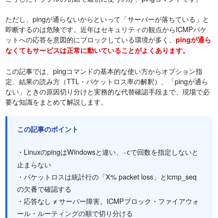
ただし、pingが通らないからといって「サーバーが落ちている」と
即断するのは危険です。近年はセキュリティの観点からICMPパケ
ットへの応答を意図的にブロックしている環境が多く、
pingが通ら
なくてもサービスは正常に動いていることがよくあります。
この記事では、pingコマンドの基本的な使い方からオプション指
定、結果の読み方（TTL・パケットロス率の解釈）、「pingが通ら
ない」ときの原因切り分けと実務的な代替確認手段まで、現場で必
要な知識をまとめて解説します。
この記事のポイント
・LinuxのpingはWindowsと違い、
で回数を指定しないと
-c
止まらない
・パケットロスは統計行の「X% packet loss」とicmp_seq
の欠番で確認する
・応答なし ≠ サーバー障害。ICMPブロック・ファイアウォ
ール・ルーティングの順で切り分ける