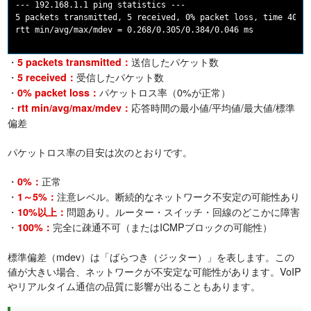
--- 192.168.1.1 ping statistics ---

5 packets transmitted, 5 received, 0% packet loss, time 4005m
・
送信したパケット数
5 packets transmitted：
・
受信したパケット数
5 received：
・
パケットロス率（0%が正常）
0% packet loss：
・
応答時間の最小値/平均値/最大値/標準
rtt min/avg/max/mdev：
偏差
パケットロス率の目安は次のとおりです。
・
正常
0%：
・
注意レベル。断続的なネットワーク不安定の可能性あり
1～5%：
・
問題あり。ルーター・スイッチ・回線のどこかに障害
10%以上：
・
完全に疎通不可（またはICMPブロックの可能性）
100%：
標準偏差（mdev）は「ばらつき（ジッター）」を表します。この
値が大きい場合、ネットワークが不安定な可能性があります。VoIP
やリアルタイム通信の品質に影響が出ることもあります。