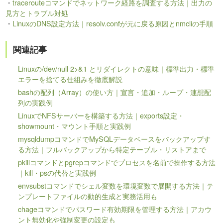
・
tracerouteコマンドでネットワーク経路を調査する方法｜出力の
見方とトラブル対処
・
LinuxのDNS設定方法｜resolv.confが元に戻る原因とnmcliの手順
関連記事
Linuxの/dev/null 2>&1 とリダイレクトの意味｜標準出力・標準
エラーを捨てる仕組みを徹底解説
bashの配列（Array）の使い方｜宣言・追加・ループ・連想配
列の実践例
LinuxでNFSサーバーを構築する方法｜exports設定・
showmount・マウント手順と実践例
mysqldumpコマンドでMySQLデータベースをバックアップす
る方法｜フルバックアップから特定テーブル・リストアまで
pkillコマンドとpgrepコマンドでプロセスを名前で操作する方法
｜kill・psの代替と実践例
envsubstコマンドでシェル変数を環境変数で展開する方法｜テ
ンプレートファイルの動的生成と実務活用も
chageコマンドでパスワード有効期限を管理する方法｜アカウ
ント無効化や強制変更の設定も