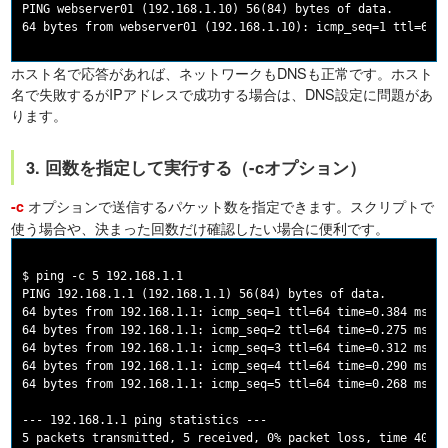
PING webserver01 (192.168.1.10) 56(84) bytes of data.

ホスト名で応答があれば、ネットワークもDNSも正常です。ホスト
名で失敗するがIPアドレスで成功する場合は、DNS設定に問題があ
ります。
3. 回数を指定して実行する（-cオプション）
オプションで送信するパケット数を指定できます。スクリプトで
-c
使う場合や、決まった回数だけ確認したい場合に便利です。
$ ping -c 5 192.168.1.1

PING 192.168.1.1 (192.168.1.1) 56(84) bytes of data.

64 bytes from 192.168.1.1: icmp_seq=1 ttl=64 time=0.384 ms

64 bytes from 192.168.1.1: icmp_seq=2 ttl=64 time=0.275 ms

64 bytes from 192.168.1.1: icmp_seq=3 ttl=64 time=0.312 ms

64 bytes from 192.168.1.1: icmp_seq=4 ttl=64 time=0.290 ms

64 bytes from 192.168.1.1: icmp_seq=5 ttl=64 time=0.268 ms

--- 192.168.1.1 ping statistics ---

5 packets transmitted, 5 received, 0% packet loss, time 4005m