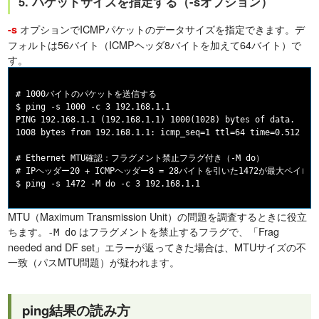
5. パケットサイズを指定する（-sオプション）
オプションでICMPパケットのデータサイズを指定できます。デ
-s
フォルトは56バイト（ICMPヘッダ8バイトを加えて64バイト）で
す。
# 1000バイトのパケットを送信する

$ ping -s 1000 -c 3 192.168.1.1

PING 192.168.1.1 (192.168.1.1) 1000(1028) bytes of data.

1008 bytes from 192.168.1.1: icmp_seq=1 ttl=64 time=0.512 ms

# Ethernet MTU確認：フラグメント禁止フラグ付き（-M do）

# IPヘッダー20 + ICMPヘッダー8 = 28バイトを引いた1472が最大ペイロー
MTU（Maximum Transmission Unit）の問題を調査するときに役立
ちます。
はフラグメントを禁止するフラグで、「Frag
-M do
needed and DF set」エラーが返ってきた場合は、MTUサイズの不
一致（パスMTU問題）が疑われます。
ping結果の読み方