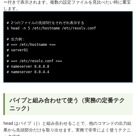
ー付きで表示されます。複数の設定ファイルを見比べたい時に重宝
します。
# 2つのファイルの先頭5行をそれぞれ表示する

$ head -n 5 /etc/hostname /etc/resolv.conf

# 出力例：

# ==> /etc/hostname <==

# server01

#

# ==> /etc/resolv.conf <==

# nameserver 8.8.8.8

パイプと組み合わせて使う（実務の定番テク
ニック）
はパイプ（
）と組み合わせることで、他のコマンドの出力結
head
|
果から先頭部分だけを取り出せます。実務で非常によく使うテクニ
ックです。