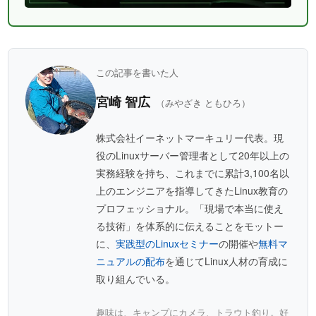
この記事を書いた人
宮崎 智広
（みやざき ともひろ）
株式会社イーネットマーキュリー代表。現
役のLinuxサーバー管理者として20年以上の
実務経験を持ち、これまでに累計3,100名以
上のエンジニアを指導してきたLinux教育の
プロフェッショナル。「現場で本当に使え
る技術」を体系的に伝えることをモットー
に、
実践型のLinuxセミナー
の開催や
無料マ
ニュアルの配布
を通じてLinux人材の育成に
取り組んでいる。
趣味は、キャンプにカメラ、トラウト釣り。好