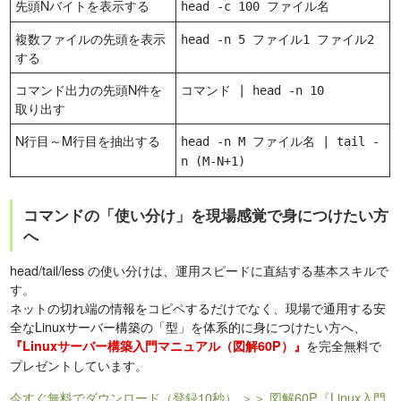
先頭Nバイトを表示する
head -c 100 ファイル名
複数ファイルの先頭を表示
head -n 5 ファイル1 ファイル2
する
コマンド出力の先頭N件を
コマンド | head -n 10
取り出す
N行目～M行目を抽出する
head -n M ファイル名 | tail -
n (M-N+1)
コマンドの「使い分け」を現場感覚で身につけたい方
へ
head/tail/less の使い分けは、運用スピードに直結する基本スキルで
す。
ネットの切れ端の情報をコピペするだけでなく、現場で通用する安
全なLinuxサーバー構築の「型」を体系的に身につけたい方へ、
を完全無料で
『Linuxサーバー構築入門マニュアル（図解60P）』
プレゼントしています。
今すぐ無料でダウンロード（登録10秒）
＞＞ 図解60P『Linux入門