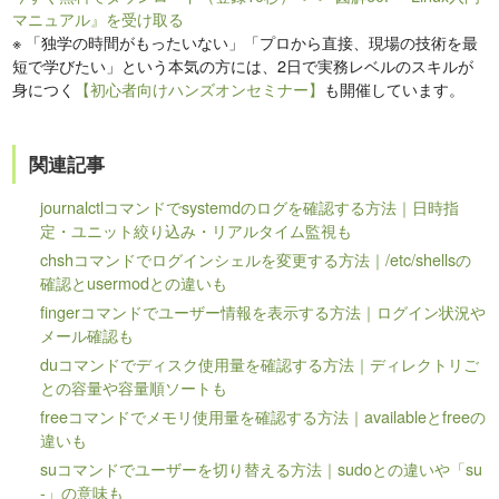
マニュアル』を受け取る
※
「独学の時間がもったいない」「プロから直接、現場の技術を最
短で学びたい」という本気の方には、2日で実務レベルのスキルが
身につく
【初心者向けハンズオンセミナー】
も開催しています。
関連記事
journalctlコマンドでsystemdのログを確認する方法｜日時指
定・ユニット絞り込み・リアルタイム監視も
chshコマンドでログインシェルを変更する方法｜/etc/shellsの
確認とusermodとの違いも
fingerコマンドでユーザー情報を表示する方法｜ログイン状況や
メール確認も
duコマンドでディスク使用量を確認する方法｜ディレクトリご
との容量や容量順ソートも
freeコマンドでメモリ使用量を確認する方法｜availableとfreeの
違いも
suコマンドでユーザーを切り替える方法｜sudoとの違いや「su
-」の意味も