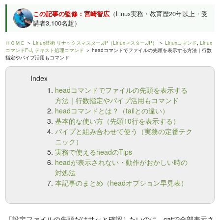
この記事の監修：宮崎智広
（Linux実務・教育歴20年以上・受
講者3,100名超）
ＨＯＭＥ
＞
Linux技術 リナックスマスター.JP（Linuxマスター.JP）
＞
Linuxコマンド
,
Linux
コマンドF-J
,
テキスト処理コマンド
＞ headコマンドでファイルの先頭を表示する方法｜行数
指定やパイプ活用もコマンド
Index
headコマンドでファイルの先頭を表示する
方法｜行数指定やパイプ活用もコマンド
headコマンドとは？（tailとの違い）
基本的な使い方（先頭10行を表示する）
パイプと組み合わせて使う（実務の定番テク
ニック）
実務で使えるheadのTips
headが表示されない・動作がおかしい時の
対処法
本記事のまとめ（headオプション早見表）
「設定ファイルの先頭だけサッと確認したいのに、catで全部表示さ