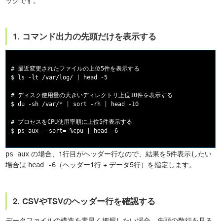
1. コマンド出力の先頭だけを表示する
# 最近変更されたファイルの上位5件を表示する

$ ls -lt /var/log/ | head -5

# ディスク使用量の大きいディレクトリ上位10件を表示する

$ du -sh /var/* | sort -rh | head -10

# プロセスをCPU使用率順に上位5件表示する

の場合、1行目がヘッダー行なので、結果を5件表示したい
ps aux
場合は
（ヘッダー1行 + データ5行）を指定します。
head -6
2. CSVやTSVのヘッダー行を確認する
データファイルの構造を素早く把握したい場合、先頭の数行を見る