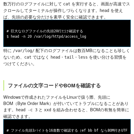
数万行のログファイルに対して
を実行すると、画面が高速でス
cat
クロールしてターミナルが操作しづらくなります。
を使え
head
ば、先頭の必要な分だけを素早く安全に確認できます。
# 巨大なログファイルの先頭20行だけ確認する

特に
配下のログファイルは数百MBになることも珍しく
/var/log/
ないため、
ではなく
・
・
を使い分ける習慣を
cat
head
tail
less
つけてください。
ファイルの文字コードやBOMを確認する
Windowsで作成されたファイルをLinuxで扱う際、先頭に
BOM（Byte Order Mark）が付いていてトラブルになることがあり
ます。
と
を組み合わせると、BOMの有無を簡単に
head -c 3
xxd
確認できます。
# ファイル先頭3バイトを16進数で確認する（ef bb bf ならBOM付きUTF-8）