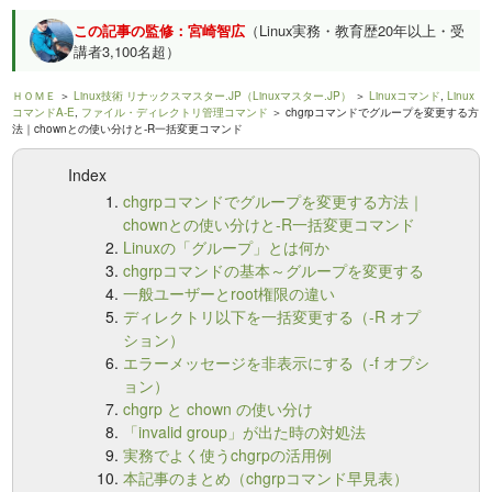
この記事の監修：宮崎智広
（Linux実務・教育歴20年以上・受
講者3,100名超）
ＨＯＭＥ
＞
Linux技術 リナックスマスター.JP（Linuxマスター.JP）
＞
Linuxコマンド
,
Linux
コマンドA-E
,
ファイル・ディレクトリ管理コマンド
＞ chgrpコマンドでグループを変更する方
法｜chownとの使い分けと-R一括変更コマンド
Index
chgrpコマンドでグループを変更する方法｜
chownとの使い分けと-R一括変更コマンド
Linuxの「グループ」とは何か
chgrpコマンドの基本～グループを変更する
一般ユーザーとroot権限の違い
ディレクトリ以下を一括変更する（-R オプ
ション）
エラーメッセージを非表示にする（-f オプシ
ョン）
chgrp と chown の使い分け
「invalid group」が出た時の対処法
実務でよく使うchgrpの活用例
本記事のまとめ（chgrpコマンド早見表）