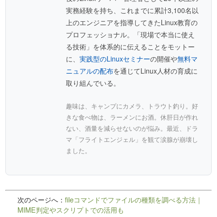
実務経験を持ち、これまでに累計3,100名以
上のエンジニアを指導してきたLinux教育の
プロフェッショナル。「現場で本当に使え
る技術」を体系的に伝えることをモットー
に、
実践型のLinuxセミナー
の開催や
無料マ
ニュアルの配布
を通じてLinux人材の育成に
取り組んでいる。
趣味は、キャンプにカメラ、トラウト釣り。好
きな食べ物は、ラーメンにお酒。休肝日が作れ
ない、酒量を減らせないのが悩み。最近、ドラ
マ「フライトエンジェル」を観て涙腺が崩壊し
ました。
次のページへ：
fileコマンドでファイルの種類を調べる方法｜
MIME判定やスクリプトでの活用も