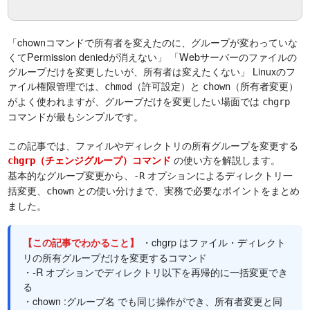
「chownコマンドで所有者を変えたのに、グループが変わっていな
くてPermission deniedが消えない」 「Webサーバーのファイルの
グループだけを変更したいが、所有者は変えたくない」 Linuxのフ
ァイル権限管理では、
（許可設定）と
（所有者変更）
chmod
chown
がよく使われますが、グループだけを変更したい場面では
chgrp
コマンドが最もシンプルです。
この記事では、ファイルやディレクトリの所有グループを変更する
の使い方を解説します。
（チェンジグループ）コマンド
chgrp
基本的なグループ変更から、
オプションによるディレクトリ一
-R
括変更、
との使い分けまで、実務で必要なポイントをまとめ
chown
ました。
・chgrp はファイル・ディレクト
【この記事でわかること】
リの所有グループだけを変更するコマンド
・-R オプションでディレクトリ以下を再帰的に一括変更でき
る
・chown :グループ名 でも同じ操作ができ、所有者変更と同