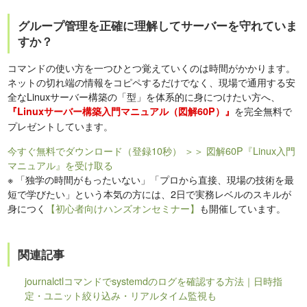
グループ管理を正確に理解してサーバーを守れていま
すか？
コマンドの使い方を一つひとつ覚えていくのは時間がかかります。
ネットの切れ端の情報をコピペするだけでなく、現場で通用する安
全なLinuxサーバー構築の「型」を体系的に身につけたい方へ、
を完全無料で
『Linuxサーバー構築入門マニュアル（図解60P）』
プレゼントしています。
今すぐ無料でダウンロード（登録10秒）
＞＞ 図解60P『Linux入門
マニュアル』を受け取る
※
「独学の時間がもったいない」「プロから直接、現場の技術を最
短で学びたい」という本気の方には、2日で実務レベルのスキルが
身につく
【初心者向けハンズオンセミナー】
も開催しています。
関連記事
journalctlコマンドでsystemdのログを確認する方法｜日時指
定・ユニット絞り込み・リアルタイム監視も