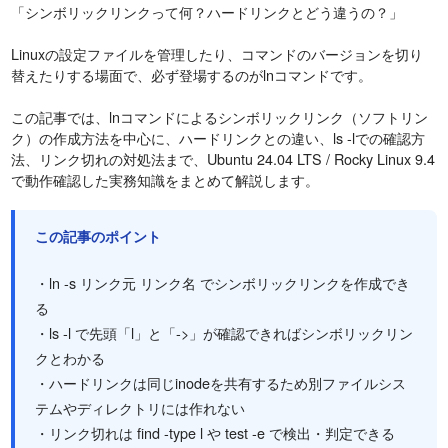
「シンボリックリンクって何？ハードリンクとどう違うの？」
Linuxの設定ファイルを管理したり、コマンドのバージョンを切り
替えたりする場面で、必ず登場するのがlnコマンドです。
この記事では、lnコマンドによるシンボリックリンク（ソフトリン
ク）の作成方法を中心に、ハードリンクとの違い、ls -lでの確認方
法、リンク切れの対処法まで、Ubuntu 24.04 LTS / Rocky Linux 9.4
で動作確認した実務知識をまとめて解説します。
この記事のポイント
・ln -s リンク元 リンク名 でシンボリックリンクを作成でき
る
・ls -l で先頭「l」と「->」が確認できればシンボリックリン
クとわかる
・ハードリンクは同じinodeを共有するため別ファイルシス
テムやディレクトリには作れない
・リンク切れは find -type l や test -e で検出・判定できる