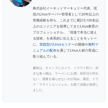
株式会社イーネットマーキュリー代表。現
役のLinuxサーバー管理者として20年以上の
実務経験を持ち、これまでに累計3,100名以
上のエンジニアを指導してきたLinux教育の
プロフェッショナル。「現場で本当に使え
る技術」を体系的に伝えることをモットー
に、
実践型のLinuxセミナー
の開催や
無料マ
ニュアルの配布
を通じてLinux人材の育成に
取り組んでいる。
趣味は、キャンプにカメラ、トラウト釣り。好
きな食べ物は、ラーメンにお酒。休肝日が作れ
ない、酒量を減らせないのが悩み。最近、ドラ
マ「フライトエンジェル」を観て涙腺が崩壊し
ました。