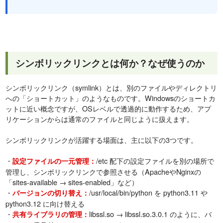
シンボリックリンクとは何か？なぜ使うのか
シンボリックリンク（symlink）とは、別のファイルやディレクトリ
への「ショートカット」のようなものです。Windowsのショートカ
ットに近い概念ですが、OSレベルで透過的に動作するため、アプ
リケーションからは通常のファイルと同じように扱えます。
シンボリックリンクが活躍する場面は、主に以下の3つです。
・
/etc 配下の設定ファイルを別の場所で
設定ファイルの一元管理：
管理し、シンボリックリンクで参照させる（ApacheやNginxの
「sites-available → sites-enabled」など）
・
/usr/local/bin/python を python3.11 や
バージョンの切り替え：
python3.12 に向け替える
・
libssl.so → libssl.so.3.0.1 のように、バ
共有ライブラリの管理：