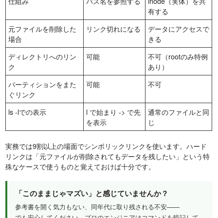
仕組み
パス名を参照する
inode（実体）を共
有する
元ファイルを削除した
リンク切れになる
データにアクセスで
場合
きる
ディレクトリへのリン
可能
不可（rootのみ特例
ク
あり）
パーティションをまた
可能
不可
ぐリンク
ls -lでの表示
l で始まり -> で先
通常のファイルと同
を表示
じ
実務では9割以上の場面でシンボリックリンクを使います。ハード
リンクは「元ファイルが削除されてもデータを残したい」という特
殊なケースで使うものと覚えておけば十分です。
「このままじゃマズい」と感じていませんか？
参考書を開く気力もない、同年代に取り残される不安——
でも安心してください。プロのエンジニアはコマンドを暗記して