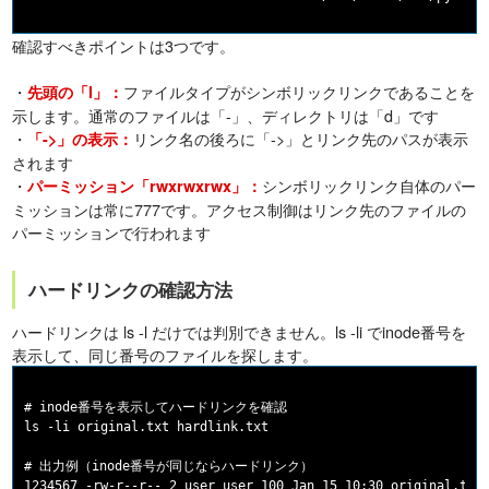
確認すべきポイントは3つです。
・
ファイルタイプがシンボリックリンクであることを
先頭の「l」：
示します。通常のファイルは「-」、ディレクトリは「d」です
・
リンク名の後ろに「->」とリンク先のパスが表示
「->」の表示：
されます
・
シンボリックリンク自体のパー
パーミッション「rwxrwxrwx」：
ミッションは常に777です。アクセス制御はリンク先のファイルの
パーミッションで行われます
ハードリンクの確認方法
ハードリンクは ls -l だけでは判別できません。ls -li でinode番号を
表示して、同じ番号のファイルを探します。
# inode番号を表示してハードリンクを確認

ls -li original.txt hardlink.txt

# 出力例（inode番号が同じならハードリンク）

1234567 -rw-r--r-- 2 user user 100 Jan 15 10:30 original.txt
