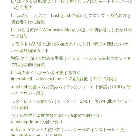
LinuxへのSSH接続入門｜初心者でも安全にリモートサーバーに
つなぐ方法
Linuxのシェル入門｜bashとzshの違いとプロンプトの読み方を
初心者向けに解説
Linuxとは何か？WindowsやMacとの違いを初心者にもわかりや
すく解説
クラウドやVPSでLinuxを始める方法｜初心者でも迷わないサー
バー環境構築ガイド
WSL2でLinuxを始める手順｜インストールから基本コマンドま
で初心者向け解説
Linuxのタイムゾーンを変更する方法｜
timedatectl・/etc/localtime・TZ環境変数【RHEL9対応】
/etc/fstabの書き方と読み方｜6つのフィールド解説とUUIDを使
ったマウント設定
リダイレクトの使い方｜>・>>・<・2>&1・/dev/nullの全パター
ン実践例
シェル変数と環境変数の違い｜exportの使い方・
env/set/printenvの使い分け
dnf/yumコマンドの使い方｜パッケージのインストール・更
新・削除とリポジトリ管理