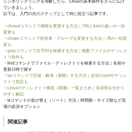
シンボリックリンクを理解したら、Linuxの基本操作をさらに広げ
ていきましょう。
以下は、入門の次のステップとして特に役立つ記事です。
・
chmodコマンドで権限を変更する方法｜755と644の違いや一括
変更も
・
chownコマンドで所有者・グループを変更する方法｜-Rの一括変
更も
・
grepコマンドで文字列を検索する方法｜複数ファイルやディレク
トリ除外も
・findコマンドでファイル・ディレクトリを検索する方法｜名前や
更新日時で探す
・
tarコマンドで圧縮・解凍（展開）する方法｜必須のzxvfやディレ
クトリ指定も
・
Linuxのディレクトリ構造（階層）一覧まとめ｜各役割を分かり
やすく解説
・lsコマンドの並び替え（ソート）方法｜時間順・サイズ順など現
場の必須オプション
関連記事