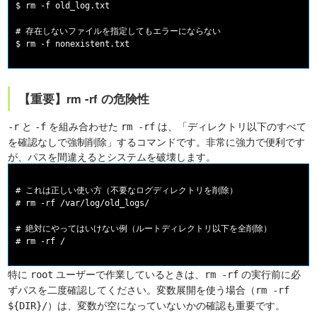
$ rm -f old_log.txt

# 存在しないファイルを指定してもエラーにならない

【重要】rm -rf の危険性
と
を組み合わせた
は、「ディレクトリ以下のすべて
-r
-f
rm -rf
を確認なしで強制削除」するコマンドです。非常に強力で便利です
が、パスを間違えるとシステムを破壊します。
# これは正しい使い方（不要なログディレクトリを削除）

# rm -rf /var/log/old_logs/

# 絶対にやってはいけない例（ルートディレクトリ以下を全削除）

特に
ユーザーで作業しているときは、
の実行前に必
root
rm -rf
ずパスを二度確認してください。変数展開を使う場合（
rm -rf
）は、変数が空になっていないかの確認も重要です。
${DIR}/