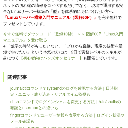
ネットの切れ端の情報をコピペするだけでなく、現場で通用する安
全なLinuxサーバー構築の「型」を体系的に身につけたい方へ、
を完全無料で
『Linuxサーバー構築入門マニュアル（図解60P）』
プレゼントしています。
今すぐ無料でダウンロード（登録10秒）
＞＞ 図解60P『Linux入門
マニュアル』を受け取る
※
「独学の時間がもったいない」「プロから直接、現場の技術を最
短で学びたい」という本気の方には、2日で実務レベルのスキルが
身につく
【初心者向けハンズオンセミナー】
も開催しています。
関連記事
journalctlコマンドでsystemdのログを確認する方法｜日時指
定・ユニット絞り込み・リアルタイム監視も
chshコマンドでログインシェルを変更する方法｜/etc/shellsの
確認とusermodとの違いも
fingerコマンドでユーザー情報を表示する方法｜ログイン状況や
メール確認も