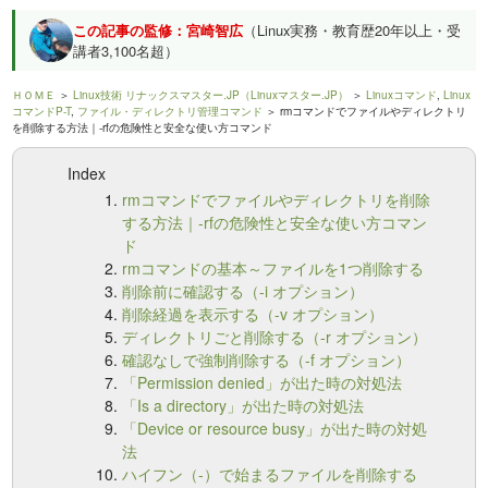
この記事の監修：宮崎智広
（Linux実務・教育歴20年以上・受
講者3,100名超）
ＨＯＭＥ
＞
Linux技術 リナックスマスター.JP（Linuxマスター.JP）
＞
Linuxコマンド
,
Linux
コマンドP-T
,
ファイル・ディレクトリ管理コマンド
＞ rmコマンドでファイルやディレクトリ
を削除する方法｜-rfの危険性と安全な使い方コマンド
Index
rmコマンドでファイルやディレクトリを削除
する方法｜-rfの危険性と安全な使い方コマン
ド
rmコマンドの基本～ファイルを1つ削除する
削除前に確認する（-i オプション）
削除経過を表示する（-v オプション）
ディレクトリごと削除する（-r オプション）
確認なしで強制削除する（-f オプション）
「Permission denied」が出た時の対処法
「Is a directory」が出た時の対処法
「Device or resource busy」が出た時の対処
法
ハイフン（-）で始まるファイルを削除する