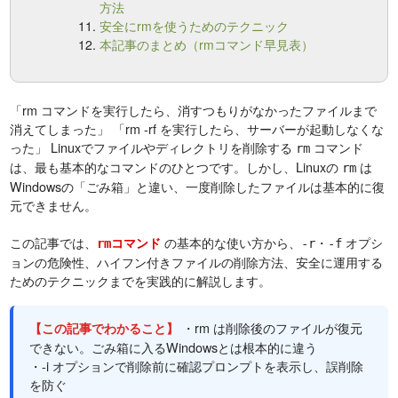
方法
安全にrmを使うためのテクニック
本記事のまとめ（rmコマンド早見表）
「rm コマンドを実行したら、消すつもりがなかったファイルまで
消えてしまった」 「rm -rf を実行したら、サーバーが起動しなくな
った」 Linuxでファイルやディレクトリを削除する
コマンド
rm
は、最も基本的なコマンドのひとつです。しかし、Linuxの
は
rm
Windowsの「ごみ箱」と違い、一度削除したファイルは基本的に復
元できません。
この記事では、
の基本的な使い方から、
・
オプシ
コマンド
rm
-r
-f
ョンの危険性、ハイフン付きファイルの削除方法、安全に運用する
ためのテクニックまでを実践的に解説します。
・rm は削除後のファイルが復元
【この記事でわかること】
できない。ごみ箱に入るWindowsとは根本的に違う
・-i オプションで削除前に確認プロンプトを表示し、誤削除
を防ぐ