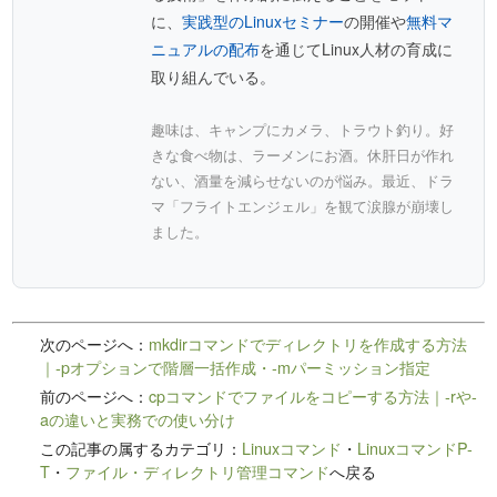
に、
実践型のLinuxセミナー
の開催や
無料マ
ニュアルの配布
を通じてLinux人材の育成に
取り組んでいる。
趣味は、キャンプにカメラ、トラウト釣り。好
きな食べ物は、ラーメンにお酒。休肝日が作れ
ない、酒量を減らせないのが悩み。最近、ドラ
マ「フライトエンジェル」を観て涙腺が崩壊し
ました。
次のページへ：
mkdirコマンドでディレクトリを作成する方法
｜-pオプションで階層一括作成・-mパーミッション指定
前のページへ：
cpコマンドでファイルをコピーする方法｜-rや-
aの違いと実務での使い分け
この記事の属するカテゴリ：
Linuxコマンド
・
LinuxコマンドP-
T
・
ファイル・ディレクトリ管理コマンド
へ戻る