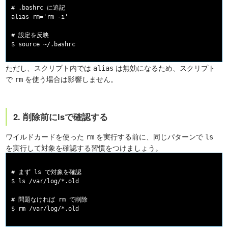
# .bashrc に追記

alias rm='rm -i'

# 設定を反映

ただし、スクリプト内では
は無効になるため、スクリプト
alias
で
を使う場合は影響しません。
rm
2. 削除前にlsで確認する
ワイルドカードを使った
を実行する前に、同じパターンで
rm
ls
を実行して対象を確認する習慣をつけましょう。
# まず ls で対象を確認

$ ls /var/log/*.old

# 問題なければ rm で削除
