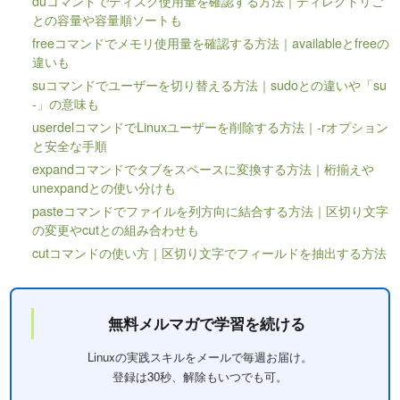
duコマンドでディスク使用量を確認する方法｜ディレクトリご
との容量や容量順ソートも
freeコマンドでメモリ使用量を確認する方法｜availableとfreeの
違いも
suコマンドでユーザーを切り替える方法｜sudoとの違いや「su
-」の意味も
userdelコマンドでLinuxユーザーを削除する方法｜-rオプション
と安全な手順
expandコマンドでタブをスペースに変換する方法｜桁揃えや
unexpandとの使い分けも
pasteコマンドでファイルを列方向に結合する方法｜区切り文字
の変更やcutとの組み合わせも
cutコマンドの使い方｜区切り文字でフィールドを抽出する方法
無料メルマガで学習を続ける
Linuxの実践スキルをメールで毎週お届け。
登録は30秒、解除もいつでも可。