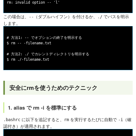
この場合は、
（ダブルハイフン）を付けるか、
でパスを明示
--
./
します。
# 方法1: -- でオプションの終了を明示する

$ rm -- -filename.txt

# 方法2: ./ でカレントディレクトリを明示する

安全にrmを使うためのテクニック
1. alias で rm -i を標準にする
に以下を追記すると、
を実行するたびに自動で
（確
.bashrc
rm
-i
認付き）が適用されます。