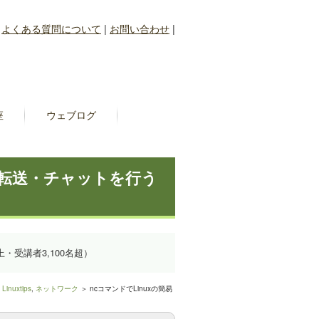
|
よくある質問について
|
お問い合わせ
|
座
ウェブログ
イル転送・チャットを行う
上・受講者3,100名超）
＞
Linuxtips
,
ネットワーク
＞ ncコマンドでLinuxの簡易