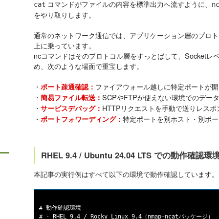
コマンドがファイルの内容を標準出力へ流すように、
cat
n
をやり取りします。
通常のネットワーク通信では、アプリケーション層のプロトコル（
上に乗っています。
ncコマンドはそのプロトコル層をすっとばして、Socketレ
め、次のような場面で重宝します。
・
ファイアウォール越しに特定ポートが開
ポート疎通確認：
・
SCPやFTPが使えない環境でのデー
簡易ファイル転送：
・
HTTPリクエストを手動で送りレス
サービスデバッグ：
・
特定ポートを別ホスト・別ポー
ポートフォワーディング：
RHEL 9.4 / Ubuntu 24.04 LTS での動作確認環
本記事の実行例はすべて以下の環境で動作確認しています。
# 動作確認環境

# - RHEL 9.4 / Rocky Linux 9.4（nmap-ncatパッケージ）
