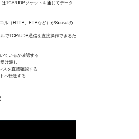
はTCP/UDPソケットを通じてデータ
c
HTTP、FTPなど）がSocketの
ベルでTCP/UDP通信を直接操作できるた
いているか確認する
タ受け渡し
ポンスを直接確認する
トへ転送する
境