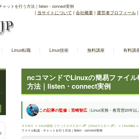
ットを行う方法｜listen・connect実例
|
当サイトについて
|
会社概要
|
運営者プロフィール
Linux転職
Linux技術
無料講座
有料講
ncコマンドでLinuxの簡易ファ
方法｜listen・connect実例
この記事の監修：宮崎智広
（Linux実務・教育歴20年以
ＨＯＭＥ
＞
Linux技術 リナックスマスター.JP（Linuxマスター.JP）
＞
Linuxtips
ファイル転送・チャットを行う方法｜listen・connect実例