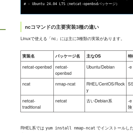
ncコマンドの主要実装3種の違い
Linuxで使える「nc」には主に3種類の実装があります。
実装名
パッケージ名
主なOS
特
netcat-openbsd
netcat-
Ubuntu/Debian
-
openbsd
ncat
nmap-ncat
RHEL/CentOS/Rock
S
y
netcat-
netcat
古いDebian系
-
traditional
険
RHEL系では
でインストールし
yum install nmap-ncat