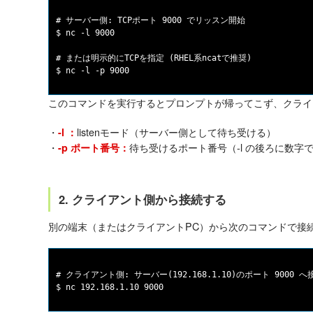
# サーバー側: TCPポート 9000 でリッスン開始

$ nc -l 9000

# または明示的にTCPを指定 (RHEL系ncatで推奨)

このコマンドを実行するとプロンプトが帰ってこず、クライ
・
listenモード（サーバー側として待ち受ける）
-l ：
・
待ち受けるポート番号（-l の後ろに数字
-p ポート番号：
2. クライアント側から接続する
別の端末（またはクライアントPC）から次のコマンドで接
# クライアント側: サーバー(192.168.1.10)のポート 9000 へ接