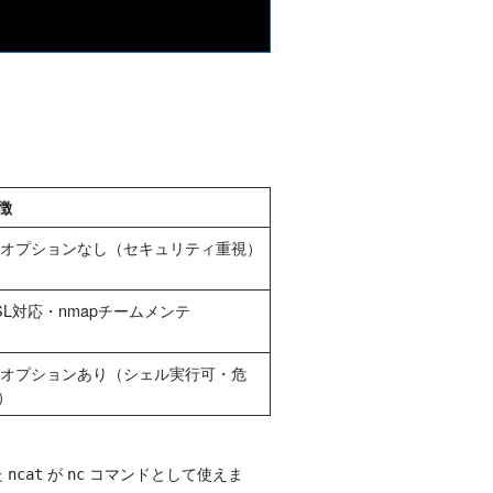
徴
e オプションなし（セキュリティ重視）
SL対応・nmapチームメンテ
e オプションあり（シェル実行可・危
）
た
が
コマンドとして使えま
ncat
nc