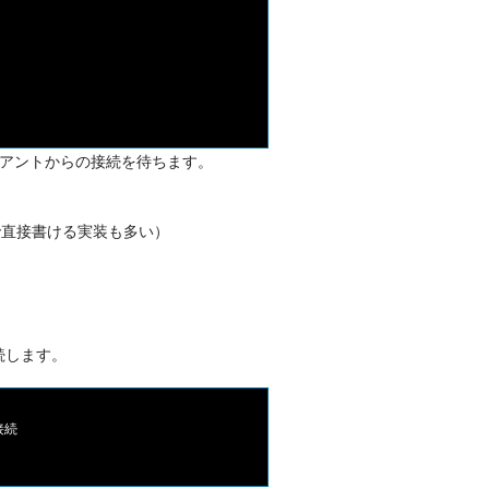
アントからの接続を待ちます。
で直接書ける実装も多い）
続します。
続
