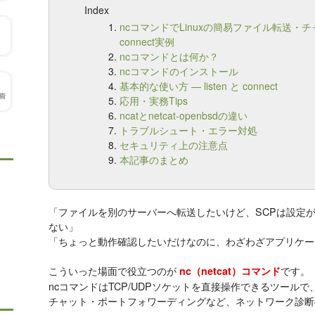
Index
ncコマンドでLinuxの簡易ファイル転送・チャ
connect実例
ncコマンドとは何か？
ncコマンドのインストール
基本的な使い方 — listen と connect
応用・実務Tips
ncatとnetcat-openbsdの違い
トラブルシュート・エラー対処
セキュリティ上の注意点
本記事のまとめ
「ファイルを別のサーバーへ転送したいけど、SCPは設定が
ない」
「ちょっと動作確認したいだけなのに、わざわざアプリケー
こういった場面で役立つのが
です。
nc（netcat）コマンド
ncコマンドはTCP/UDPソケットを直接操作できるツール
チャット・ポートフォワーディングなど、ネットワーク診断