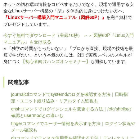
ネットの切れ端の情報をコピペするだけでなく、現場で通用する安
全なLinuxサーバー構築の「型」を体系的に身につけたい方へ、
を完全無料で
『Linuxサーバー構築入門マニュアル（図解60P）』
プレゼントしています。
今すぐ無料でダウンロード（登録10秒）
＞＞ 図解60P『Linux入門
マニュアル』を受け取る
※
「独学の時間がもったいない」「プロから直接、現場の技術を最
短で学びたい」という本気の方には、2日で実務レベルのスキルが
身につく
【初心者向けハンズオンセミナー】
も開催しています。
関連記事
journalctlコマンドでsystemdのログを確認する方法｜日時指
定・ユニット絞り込み・リアルタイム監視も
chshコマンドでログインシェルを変更する方法｜/etc/shellsの
確認とusermodとの違いも
fingerコマンドでユーザー情報を表示する方法｜ログイン状況や
メール確認も
duコマンドでディスク使用量を確認する方法｜ディレクトリご