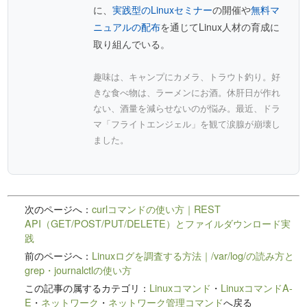
に、
実践型のLinuxセミナー
の開催や
無料マ
ニュアルの配布
を通じてLinux人材の育成に
取り組んでいる。
趣味は、キャンプにカメラ、トラウト釣り。好
きな食べ物は、ラーメンにお酒。休肝日が作れ
ない、酒量を減らせないのが悩み。最近、ドラ
マ「フライトエンジェル」を観て涙腺が崩壊し
ました。
次のページへ：
curlコマンドの使い方｜REST
API（GET/POST/PUT/DELETE）とファイルダウンロード実
践
前のページへ：
Linuxログを調査する方法｜/var/log/の読み方と
grep・journalctlの使い方
この記事の属するカテゴリ：
Linuxコマンド
・
LinuxコマンドA-
E
・
ネットワーク
・
ネットワーク管理コマンド
へ戻る