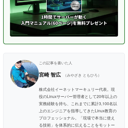
この記事を書いた人
宮崎 智広
（みやざき ともひろ）
株式会社イーネットマーキュリー代表。現
役のLinuxサーバー管理者として20年以上の
実務経験を持ち、これまでに累計3,100名以
上のエンジニアを指導してきたLinux教育の
プロフェッショナル。「現場で本当に使え
る技術」を体系的に伝えることをモットー