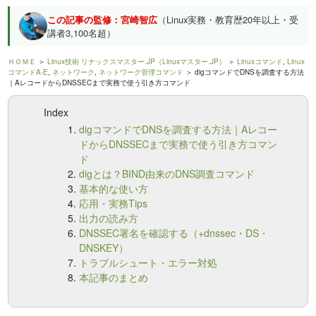
この記事の監修：宮崎智広
（Linux実務・教育歴20年以上・受
講者3,100名超）
ＨＯＭＥ
＞
Linux技術 リナックスマスター.JP（Linuxマスター.JP）
＞
Linuxコマンド
,
Linux
コマンドA-E
,
ネットワーク
,
ネットワーク管理コマンド
＞ digコマンドでDNSを調査する方法
｜AレコードからDNSSECまで実務で使う引き方コマンド
Index
digコマンドでDNSを調査する方法｜Aレコー
ドからDNSSECまで実務で使う引き方コマン
ド
digとは？BIND由来のDNS調査コマンド
基本的な使い方
応用・実務Tips
出力の読み方
DNSSEC署名を確認する（+dnssec・DS・
DNSKEY）
トラブルシュート・エラー対処
本記事のまとめ