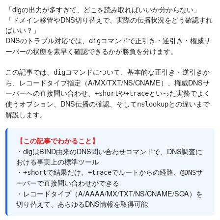
「digの出力が多すぎて、どこを読み取ればいいか分からない」
「ドメイン移管やDNS切り替えで、実際の伝播状況をどう確認すれ
ばいい？」
DNSのトラブル対応では、
コマンドで正引き・逆引き・権威サ
dig
ーバーの状態を素早く確認できるかが勝負を分けます。
この記事では、
コマンドについて、基本的な正引き・逆引きか
dig
ら、レコードタイプ指定（A/MX/TXT/NS/CNAME）、権威DNSサ
ーバーへの直接問い合わせ、
や
といった実務でよく
+short
+trace
使うオプション、DNS伝播の確認、そして
との違いまで
nslookup
解説します。
【この記事でわかること】
・digはBIND由来のDNS問い合わせコマンドで、DNS調査に
おける事実上の標準ツール
・
で結果だけ、
でルートからの経路、
+short
+trace
@DNSサ
で直接問い合わせができる
ーバー
・レコードタイプ（A/AAAA/MX/TXT/NS/CNAME/SOA）を
切り替えて、あらゆるDNS情報を取得可能