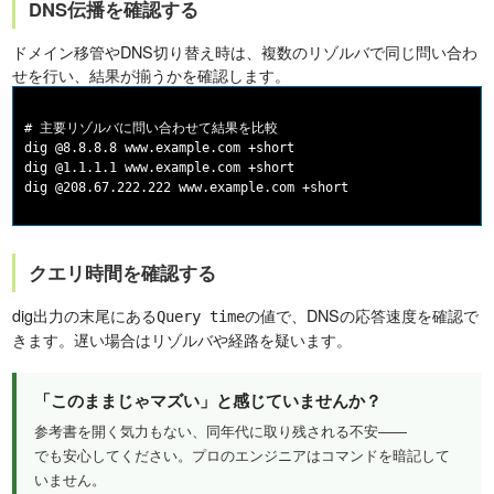
DNS伝播を確認する
ドメイン移管やDNS切り替え時は、複数のリゾルバで同じ問い合わ
せを行い、結果が揃うかを確認します。
# 主要リゾルバに問い合わせて結果を比較

dig @8.8.8.8 www.example.com +short

dig @1.1.1.1 www.example.com +short

クエリ時間を確認する
dig出力の末尾にある
の値で、DNSの応答速度を確認で
Query time
きます。遅い場合はリゾルバや経路を疑います。
「このままじゃマズい」と感じていませんか？
参考書を開く気力もない、同年代に取り残される不安——
でも安心してください。プロのエンジニアはコマンドを暗記して
いません。