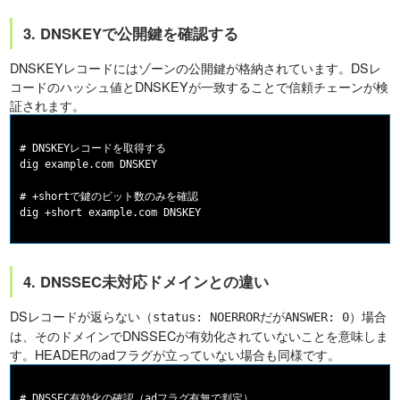
3. DNSKEYで公開鍵を確認する
DNSKEYレコードにはゾーンの公開鍵が格納されています。DSレ
コードのハッシュ値とDNSKEYが一致することで信頼チェーンが検
証されます。
# DNSKEYレコードを取得する

dig example.com DNSKEY

# +shortで鍵のビット数のみを確認

4. DNSSEC未対応ドメインとの違い
DSレコードが返らない（
だが
）場合
status: NOERROR
ANSWER: 0
は、そのドメインでDNSSECが有効化されていないことを意味しま
す。HEADERの
フラグが立っていない場合も同様です。
ad
# DNSSEC有効化の確認（adフラグ有無で判定）
