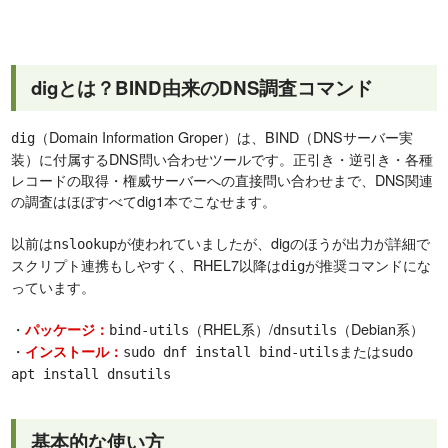
digとは？BIND由来のDNS調査コマンド
（Domain Information Groper）は、BIND（DNSサーバー実
dig
装）に付属するDNS問い合わせツールです。正引き・逆引き・各種
レコードの取得・権威サーバーへの直接問い合わせまで、DNS関連
の調査はほぼすべてdig1本でこなせます。
以前は
が使われていましたが、digのほうが出力が詳細で
nslookup
スクリプト連携もしやすく、RHEL7以降は
が推奨コマンドにな
dig
っています。
・
（RHEL系）/
（Debian系）
パッケージ：
bind-utils
dnsutils
・
または
インストール：
sudo dnf install bind-utils
sudo
apt install dnsutils
基本的な使い方