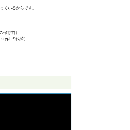
っているからです。
への保存前）
rypt の代替）