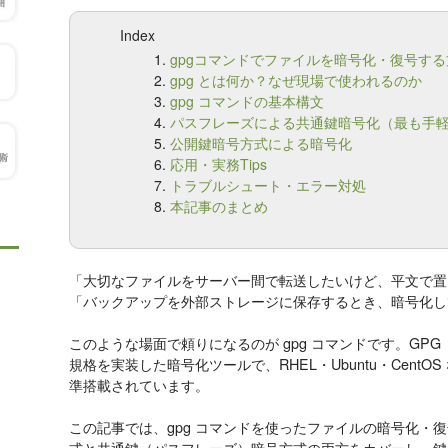
Index
gpgコマンドでファイルを暗号化・復号す
gpg とは何か？なぜ現場で使われるのか
gpg コマンドの基本構文
パスフレーズによる共通鍵暗号化（最も手
公開鍵暗号方式による暗号化
応用・実務Tips
トラブルシュート・エラー対処
本記事のまとめ
「大切なファイルをサーバー間で転送したいけど、平文で置
「バックアップを外部ストレージに保存するとき、暗号化し
このような場面で頼りになるのが gpg コマンドです。GPG（GNU P
規格を実装した暗号化ツールで、RHEL・Ubuntu・Cent
準搭載されています。
この記事では、gpg コマンドを使ったファイルの暗号化・
式と共通鍵（パスフレーズ）暗号方式の両方をカバーし、鍵