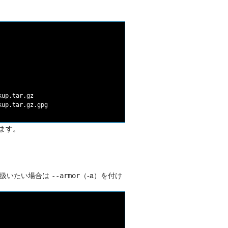
up.tar.gz

ます。
て扱いたい場合は
（-a）を付け
--armor