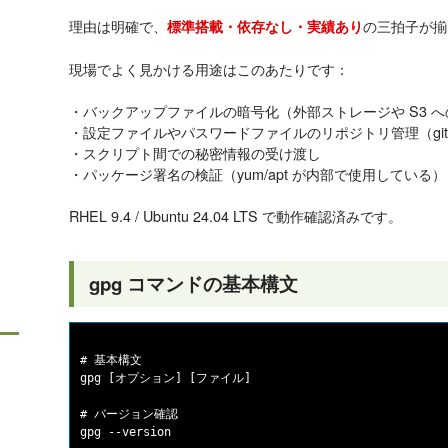
理由は明確で、
の三拍子が揃
標準搭載・依存なし・実績あり
現場でよく見かける用途はこのあたりです：
・バックアップファイルの暗号化（外部ストレージや S3 
・設定ファイルやパスワードファイルのリポジトリ管理（git-c
・スクリプト間での秘密情報の受け渡し
・パッケージ署名の検証（yum/apt が内部で使用している）
RHEL 9.4 / Ubuntu 24.04 LTS で動作確認済みです。
gpg コマンドの基本構文
# 基本構文

gpg [オプション] [ファイル]

# バージョン確認
