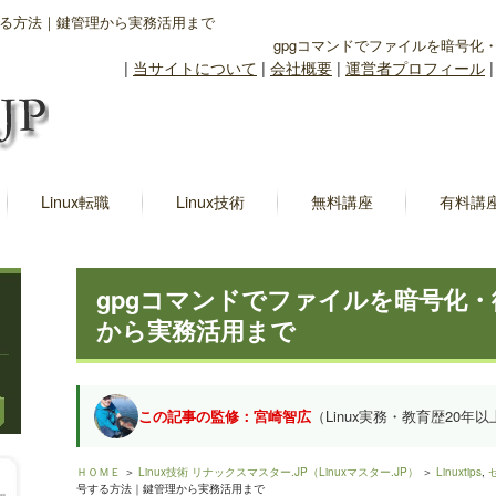
する方法｜鍵管理から実務活用まで
gpgコマンドでファイルを暗号化
|
当サイトについて
|
会社概要
|
運営者プロフィール
Linux転職
Linux技術
無料講座
有料講
gpgコマンドでファイルを暗号化
から実務活用まで
この記事の監修：宮崎智広
（Linux実務・教育歴20年以
ＨＯＭＥ
＞
Linux技術 リナックスマスター.JP（Linuxマスター.JP）
＞
Linuxtips
,
号する方法｜鍵管理から実務活用まで