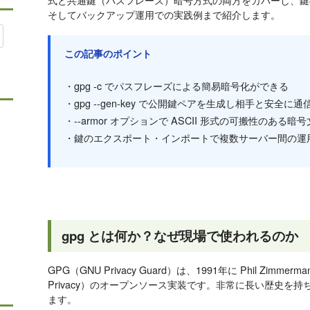
そしてバックアップ運用での実践例まで紹介します。
この記事のポイント
・gpg -c でパスフレーズによる簡易暗号化ができる
・gpg --gen-key で公開鍵ペアを生成し相手と安全に
・--armor オプションで ASCII 形式の可搬性のある
・鍵のエクスポート・インポートで複数サーバー間の運
gpg とは何か？なぜ現場で使われるのか
GPG（GNU Privacy Guard）は、1991年に Phil Zimmerm
Privacy）のオープンソース実装です。非常に長い歴史を
ます。