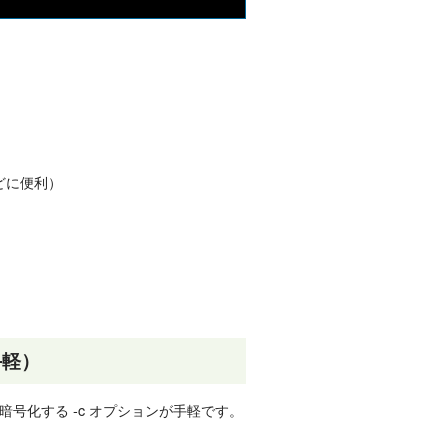
どに便利）
手軽）
号化する -c オプションが手軽です。