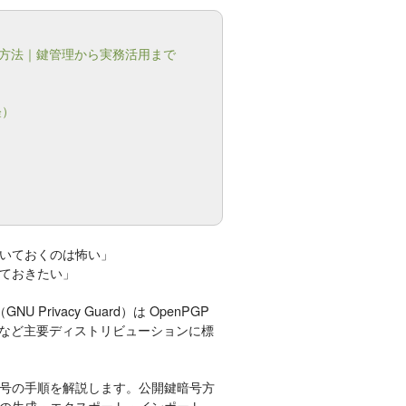
る方法｜鍵管理から実務活用まで
軽）
いておくのは怖い」
ておきたい」
rivacy Guard）は OpenPGP
OS など主要ディストリビューションに標
復号の手順を解説します。公開鍵暗号方
の生成・エクスポート・インポート、