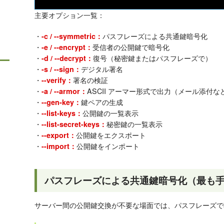
主要オプション一覧：
・
パスフレーズによる共通鍵暗号化
-c / --symmetric：
・
受信者の公開鍵で暗号化
-e / --encrypt：
・
復号（秘密鍵またはパスフレーズで）
-d / --decrypt：
・
デジタル署名
-s / --sign：
・
署名の検証
--verify：
・
ASCII アーマー形式で出力（メール添付な
-a / --armor：
・
鍵ペアの生成
--gen-key：
・
公開鍵の一覧表示
--list-keys：
・
秘密鍵の一覧表示
--list-secret-keys：
・
公開鍵をエクスポート
--export：
・
公開鍵をインポート
--import：
パスフレーズによる共通鍵暗号化（最も
サーバー間の公開鍵交換が不要な場面では、パスフレーズで暗