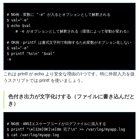
# NG例：変数に "-e" が入るとオプションとして解釈される

$ val="-e"

$ echo $val

    # -e がオプションとして解釈される（環境によって挙動が変わる）

# OK例：printf は書式文字列で制御するため変数がオプション化しない

$ val="-e"

$ printf "%s\n" "$val"

これは printf が echo より安全な理由の1つです。特に外部入力を扱
うスクリプトでは printf を使いましょう。
色付き出力が文字化けする（ファイルに書き込んだと
き）
# NG例：ANSIエスケープコードがログファイルに混入する

$ printf "\e[32m[OK]\e[0m 完了\n" >> /var/log/myapp.log

$ cat /var/log/myapp.log
