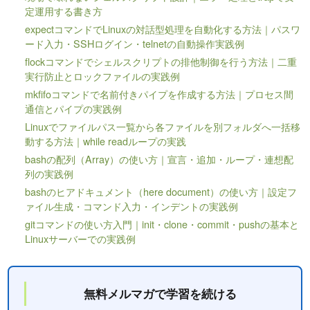
定運用する書き方
expectコマンドでLinuxの対話型処理を自動化する方法｜パスワ
ード入力・SSHログイン・telnetの自動操作実践例
flockコマンドでシェルスクリプトの排他制御を行う方法｜二重
実行防止とロックファイルの実践例
mkfifoコマンドで名前付きパイプを作成する方法｜プロセス間
通信とパイプの実践例
Linuxでファイルパス一覧から各ファイルを別フォルダへ一括移
動する方法｜while readループの実践
bashの配列（Array）の使い方｜宣言・追加・ループ・連想配
列の実践例
bashのヒアドキュメント（here document）の使い方｜設定フ
ァイル生成・コマンド入力・インデントの実践例
gitコマンドの使い方入門｜init・clone・commit・pushの基本と
Linuxサーバーでの実践例
無料メルマガで学習を続ける