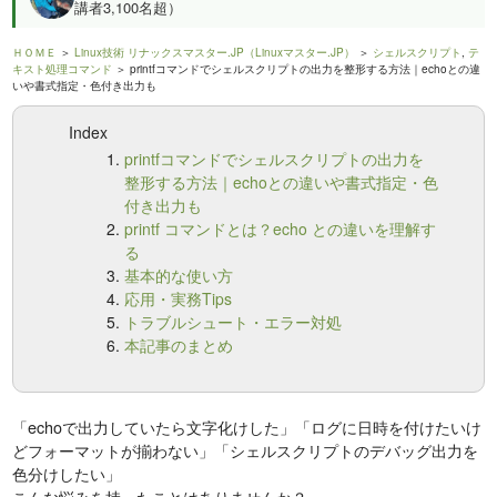
講者3,100名超）
ＨＯＭＥ
＞
Linux技術 リナックスマスター.JP（Linuxマスター.JP）
＞
シェルスクリプト
,
テ
キスト処理コマンド
＞ printfコマンドでシェルスクリプトの出力を整形する方法｜echoとの違
いや書式指定・色付き出力も
Index
printfコマンドでシェルスクリプトの出力を
整形する方法｜echoとの違いや書式指定・色
付き出力も
printf コマンドとは？echo との違いを理解す
る
基本的な使い方
応用・実務Tips
トラブルシュート・エラー対処
本記事のまとめ
「echoで出力していたら文字化けした」「ログに日時を付けたいけ
どフォーマットが揃わない」「シェルスクリプトのデバッグ出力を
色分けしたい」
こんな悩みを持ったことはありませんか？