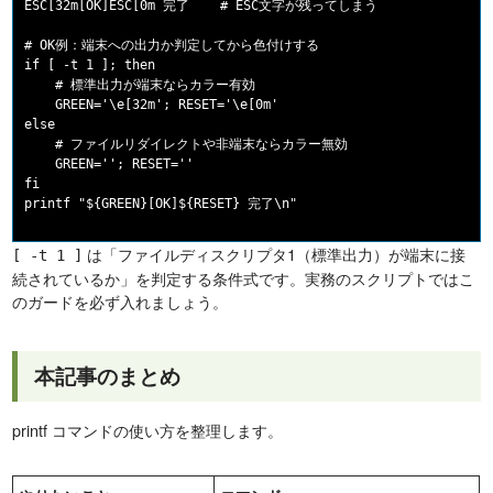
ESC[32m[OK]ESC[0m 完了    # ESC文字が残ってしまう

# OK例：端末への出力か判定してから色付けする

if [ -t 1 ]; then

    # 標準出力が端末ならカラー有効

    GREEN='\e[32m'; RESET='\e[0m'

else

    # ファイルリダイレクトや非端末ならカラー無効

    GREEN=''; RESET=''

fi

は「ファイルディスクリプタ1（標準出力）が端末に接
[ -t 1 ]
続されているか」を判定する条件式です。実務のスクリプトではこ
のガードを必ず入れましょう。
本記事のまとめ
printf コマンドの使い方を整理します。