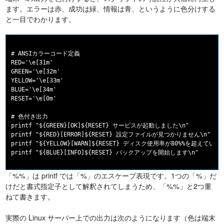
ます。エラーは赤、成功は緑、情報は青、というように色分けする
と一目でわかります。
# ANSIカラーコード定義

RED='\e[31m'

GREEN='\e[32m'

YELLOW='\e[33m'

BLUE='\e[34m'

RESET='\e[0m'

# 色付き出力

printf "${GREEN}[OK]${RESET} サービスが起動しました\n"

printf "${RED}[ERROR]${RESET} 設定ファイルが見つかりません\n"

printf "${YELLOW}[WARN]${RESET} ディスク使用率が80%%を超えています
「%%」は printf では「%」のエスケープ表現です。1つの「%」だ
けだと書式指定子として解釈されてしまうため、「%%」と2つ重
ねて書きます。
実際の Linux サーバー上での出力は次のようになります（色は端末