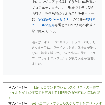
上のエンジニアを指導してきたLinux教育の
プロフェッショナル。「現場で本当に使え
る技術」を体系的に伝えることをモットー
に、
実践型のLinuxセミナー
の開催や
無料マ
ニュアルの配布
を通じてLinux人材の育成に
取り組んでいる。
趣味は、キャンプにカメラ、トラウト釣り。好
きな食べ物は、ラーメンにお酒。休肝日が作れ
ない、酒量を減らせないのが悩み。最近、ドラ
マ「フライトエンジェル」を観て涙腺が崩壊し
ました。
次のページへ：
mktempコマンドでシェルスクリプトの一時フ
ァイルを安全に作成する方法｜並列処理の衝突防止と自動削除
も
前のページへ：
set -xコマンドでシェルスクリプトをデバッグす