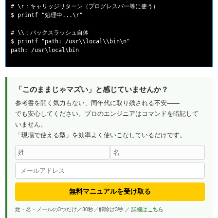
# \r：キャリッジリターン（プログレスバー等に使う）

$ printf "処理中...\r"

# \\：バックスラッシュ自体

$ printf "path: /usr\\local\\bin\n"

「このままじゃマズい」と感じていませんか？
参考書を開く気力もない、同年代に取り残される不安——
でも安心してください。プロのエンジニアはコマンドを暗記して
いません。
「現場で使える型」を効率よく使いこなしているだけです。
無料マニュアルを受け取る
姓・名・メールの3つだけ／30秒／解除は3秒 ／
詳細はこちら