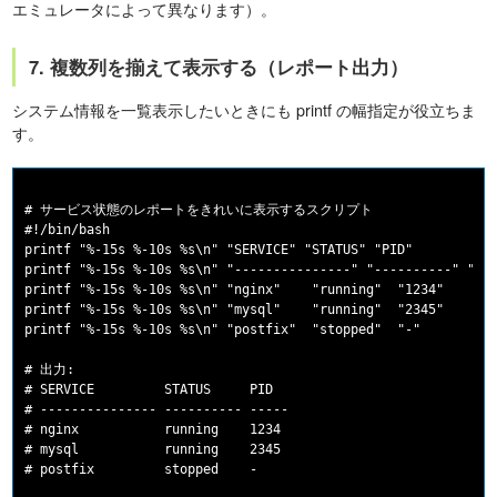
エミュレータによって異なります）。
7. 複数列を揃えて表示する（レポート出力）
システム情報を一覧表示したいときにも printf の幅指定が役立ちま
す。
# サービス状態のレポートをきれいに表示するスクリプト

#!/bin/bash

printf "%-15s %-10s %s\n" "SERVICE" "STATUS" "PID"

printf "%-15s %-10s %s\n" "---------------" "----------" "---
printf "%-15s %-10s %s\n" "nginx"    "running"  "1234"

printf "%-15s %-10s %s\n" "mysql"    "running"  "2345"

printf "%-15s %-10s %s\n" "postfix"  "stopped"  "-"

# 出力:

# SERVICE         STATUS     PID

# --------------- ---------- -----

# nginx           running    1234

# mysql           running    2345
