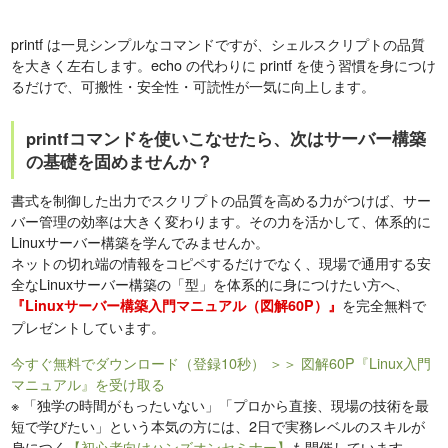
printf は一見シンプルなコマンドですが、シェルスクリプトの品質
を大きく左右します。echo の代わりに printf を使う習慣を身につけ
るだけで、可搬性・安全性・可読性が一気に向上します。
printfコマンドを使いこなせたら、次はサーバー構築
の基礎を固めませんか？
書式を制御した出力でスクリプトの品質を高める力がつけば、サー
バー管理の効率は大きく変わります。その力を活かして、体系的に
Linuxサーバー構築を学んでみませんか。
ネットの切れ端の情報をコピペするだけでなく、現場で通用する安
全なLinuxサーバー構築の「型」を体系的に身につけたい方へ、
を完全無料で
『Linuxサーバー構築入門マニュアル（図解60P）』
プレゼントしています。
今すぐ無料でダウンロード（登録10秒）
＞＞ 図解60P『Linux入門
マニュアル』を受け取る
※
「独学の時間がもったいない」「プロから直接、現場の技術を最
短で学びたい」という本気の方には、2日で実務レベルのスキルが
身につく
【初心者向けハンズオンセミナー】
も開催しています。