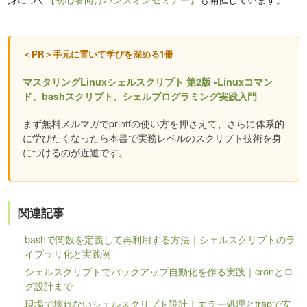
＜PR＞手元に置いて学びを深める1冊
マスタリングLinuxシェルスクリプト 第2版 -Linuxコマン
ド、bashスクリプト、シェルプログラミング実践入門
まず無料メルマガでprintfの使い方を押さえて、さらに体系的
に学びたくなったら本書で実務レベルのスクリプト技術を身
につけるのが近道です。
関連記事
bashで関数を定義して再利用する方法｜シェルスクリプトのラ
イブラリ化と実践例
シェルスクリプトでバックアップ自動化を作る実践｜cronとロ
グ設計まで
現場で壊れないシェルスクリプト設計｜エラー処理とtrapで安