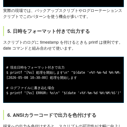
実際の現場では、バックアップスクリプトやログローテーションス
クリプトでこのパターンを使う機会が多いです。
5. 日時をフォーマット付きで出力する
スクリプトのログに timestamp を付けるときも printf は便利です。
date コマンドと組み合わせて使います。
# 現在日時をフォーマット付きで出力

$ printf "[%s] 処理を開始します\n" "$(date '+%Y-%m-%d %H:%M:%S')
[2026-05-08 10:30:00] 処理を開始します

# ログファイルに書き込む場合

6. ANSIカラーコードで出力を色付けする
端末への出力を色付けすると、スクリプトの可読性が大幅に向上し