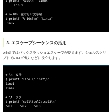
$ printf "%10s\n" "Linux"

     Linux

# %-10s：左寄せ10文字幅

$ printf "%-10s|\n" "Linux"

3. エスケープシーケンスの活用
printf ではバックスラッシュエスケープが使えます。シェルスクリ
プトでのログ出力などに役立ちます。
# \n：改行

$ printf "line1\nline2\n"

line1

line2

# \t：タブ

$ printf "col1\tcol2\tcol3\n"

col1    col2    col3
