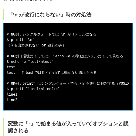
「\n が改行にならない」時の対処法
# NG例：シングルクォートでは \n がリテラルになる

$ printf '\n'

（何も出力されない or 改行のみ）

# NG例（環境によっては）：echo -e の挙動はシェルによって異なる

$ echo -e "test\ntest"

test

test   # bashでは動くがshでは動かない環境もある

# OK例：printf はシングルクォートでも \n を改行に解釈する（POSIX動作
$ printf "line1\nline2\n"

line1

変数に「-」で始まる値が入っていてオプションと誤
認される