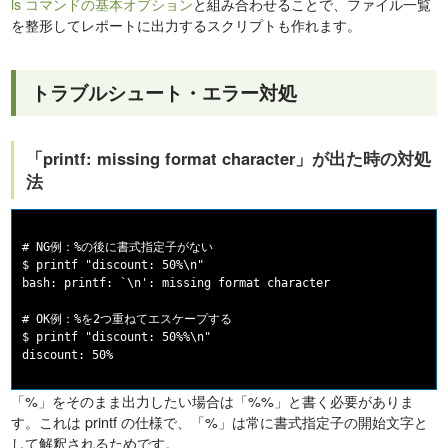
ls コマンドの基本オプション
と組み合わせることで、ファイル一覧
を整形してレポートに出力するスクリプトも作れます。
トラブルシュート・エラー対処
「printf: missing format character」が出た時の対処
法
# NG例：%の後に書式指定子がない

$ printf "discount: 50%\n"

bash: printf: `\n': missing format character

# OK例：%を2つ重ねてエスケープする

$ printf "discount: 50%%\n"

「%」をそのまま出力したい場合は「%%」と書く必要がありま
す。これは printf の仕様で、「%」は常に書式指定子の開始文字と
して解釈されるためです。