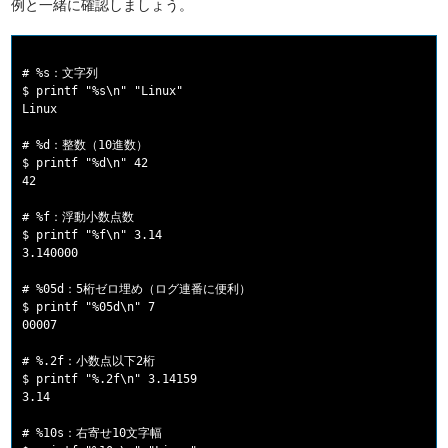
例と一緒に確認しましょう。
# %s：文字列

$ printf "%s\n" "Linux"

Linux

# %d：整数（10進数）

$ printf "%d\n" 42

42

# %f：浮動小数点数

$ printf "%f\n" 3.14

3.140000

# %05d：5桁ゼロ埋め（ログ連番に便利）

$ printf "%05d\n" 7

00007

# %.2f：小数点以下2桁

$ printf "%.2f\n" 3.14159

3.14

# %10s：右寄せ10文字幅
