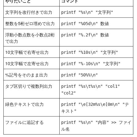
やりたいこと
コマンド
文字列を改行付きで出力
printf "%s\n" "文字列"
整数を5桁ゼロ埋めで出力
printf "%05d\n" 数値
浮動小数点数を小数点2桁
printf "%.2f\n" 数値
で出力
10文字幅で右寄せ出力
printf "%10s\n" "文字列"
10文字幅で左寄せ出力
printf "%-10s\n" "文字列"
%記号をそのまま出力
printf "50%%\n"
タブ区切りで複数列出力
printf "%s\t%s\n" "col1"
"col2"
緑色テキストで出力
printf "\e[32m%s\e[0m\n" "テ
キスト"
ファイルに追記する
printf "%s\n" "内容" >> ファイ
ル名