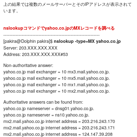
上の結果では複数のメールサーバーとそのIPアドレスが表示されて
います。
nslookupコマンドでyahoo.co.jpのMXレコードを調べる
---------------------------------------------------------------
[pakira@Dolphin pakira]$
nslookup -type=MX yahoo.co.jp
Server: 203.XXX.XXX.XXX
Address: 203.XXX.XXX.XXX#53
Non-authoritative answer:
yahoo.co.jp mail exchanger = 10 mx3.mail.yahoo.co.jp.
yahoo.co.jp mail exchanger = 10 mx5.mail.yahoo.co.jp.
yahoo.co.jp mail exchanger = 10 mx1.mail.yahoo.co.jp.
yahoo.co.jp mail exchanger = 10 mx2.mail.yahoo.co.jp.
Authoritative answers can be found from:
yahoo.co.jp nameserver = dnsg01.yahoo.co.jp.
yahoo.co.jp nameserver = ns10.yahoo.co.jp.
mx2.mail.yahoo.co.jp internet address = 203.216.243.170
mx2.mail.yahoo.co.jp internet address = 203.216.243.171
mx2.mail.yahoo.co.jp internet address = 124.147.39.208