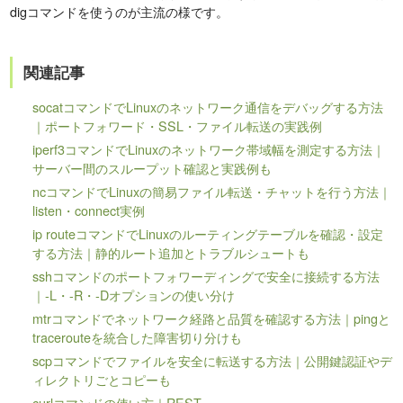
digコマンドを使うのが主流の様です。
関連記事
socatコマンドでLinuxのネットワーク通信をデバッグする方法
｜ポートフォワード・SSL・ファイル転送の実践例
iperf3コマンドでLinuxのネットワーク帯域幅を測定する方法｜
サーバー間のスループット確認と実践例も
ncコマンドでLinuxの簡易ファイル転送・チャットを行う方法｜
listen・connect実例
ip routeコマンドでLinuxのルーティングテーブルを確認・設定
する方法｜静的ルート追加とトラブルシュートも
sshコマンドのポートフォワーディングで安全に接続する方法
｜-L・-R・-Dオプションの使い分け
mtrコマンドでネットワーク経路と品質を確認する方法｜pingと
tracerouteを統合した障害切り分けも
scpコマンドでファイルを安全に転送する方法｜公開鍵認証やデ
ィレクトリごとコピーも
curlコマンドの使い方｜REST