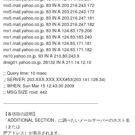
mx5.mail.yahoo.co.jp. 83 IN A 203.216.243.172
mx5.mail.yahoo.co.jp. 83 IN A 203.216.243.173
mx5.mail.yahoo.co.jp. 83 IN A 203.216.247.181
mx5.mail.yahoo.co.jp. 83 IN A 203.216.247.182
mx1.mail.yahoo.co.jp. 83 IN A 124.83.179.206
mx1.mail.yahoo.co.jp. 83 IN A 124.83.183.240
mx1.mail.yahoo.co.jp. 83 IN A 124.83.171.181
mx1.mail.yahoo.co.jp. 83 IN A 124.83.171.182
ns10.yahoo.co.jp. 93 IN A 210.80.243.9
dnsg01.yahoo.co.jp. 28132 IN A 211.14.12.10
;; Query time: 10 msec
;; SERVER: 203.XXX.XXX.XXX#53(203.141.128.34)
;; WHEN: Sun Mar 15 12:43:30 2009
;; MSG SIZE rcvd: 442
---------------------------------------------------------------
【各項目の説明】
「ADDITIONAL SECTION」に調べたいメールサーバーのホスト名
（または
IPアドレス）が表示されます。