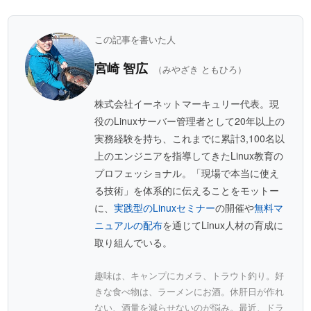
この記事を書いた人
宮崎 智広
（みやざき ともひろ）
株式会社イーネットマーキュリー代表。現
役のLinuxサーバー管理者として20年以上の
実務経験を持ち、これまでに累計3,100名以
上のエンジニアを指導してきたLinux教育の
プロフェッショナル。「現場で本当に使え
る技術」を体系的に伝えることをモットー
に、
実践型のLinuxセミナー
の開催や
無料マ
ニュアルの配布
を通じてLinux人材の育成に
取り組んでいる。
趣味は、キャンプにカメラ、トラウト釣り。好
きな食べ物は、ラーメンにお酒。休肝日が作れ
ない、酒量を減らせないのが悩み。最近、ドラ