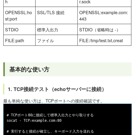
h
r.sock
OPENSSL:ho
SSL/TLS 接続
OPENSSL:example.com:
st:port
443
STDIO
標準入出力
STDIO（省略時は -）
FILE:path
ファイル
FILE:/tmp/test.txt,creat
基本的な使い方
1. TCP接続テスト（echoサーバーに接続）
最も単純な使い方は、TCPポートへの接続確認です。
# TCPポート80に接続して標準入出力とやり取りする

socat - TCP:example.com:80

# 実行すると接続が確立し、キーボード入力を送れる
