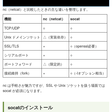
nc（netcat）と比較したときの主な違いを整理します。
機能
nc（netcat）
socat
TCP/UDP
○
○
Unix ドメインソケット
△（実装依存）
○
SSL/TLS
×
○（openssl必要）
シリアルポート
×
○
ポートフォワード
△（限定的）
○
接続維持（fork）
×
○（-lオプション相当）
nc は手軽さが魅力ですが、SSL や Unix ソケットを扱う場面では
socat が必須になります。
socatのインストール