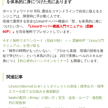
を体系的に身につけた先にあります
ポートフォワードや SSL 通信をコマンドラインで自在に扱えるエ
ンジニアは、障害時に手が動く人です。
現場で通用する安全なLinuxサーバー構築の「型」を体系的に身に
つけたい方へ、
『Linuxサーバー構築入門マニュアル（図解
を完全無料でプレゼントしています。
60P）』
今すぐ無料でダウンロード（登録10秒）
＞＞ 図解60P『Linux入門
マニュアル』を受け取る
※
「独学の時間がもったいない」「プロから直接、現場の技術を最
短で学びたい」という本気の方には、2日で実務レベルのスキルが
身につく
【初心者向けハンズオンセミナー】
も開催しています。
関連記事
Linuxの/dev/null 2>&1 とリダイレクトの意味｜標準出力・標準
エラーを捨てる仕組みを徹底解説
bashの配列（Array）の使い方｜宣言・追加・ループ・連想配
列の実践例