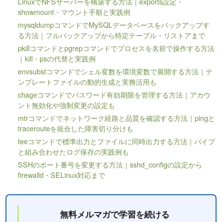
LinuxでNFSサーバーを構築する方法｜exports設定・
showmount・マウント手順と実践例
mysqldumpコマンドでMySQLデータベースをバックアップす
る方法｜フルバックアップから特定テーブル・リストアまで
pkillコマンドとpgrepコマンドでプロセスを名前で操作する方法
｜kill・psの代替と実践例
envsubstコマンドでシェル変数を環境変数で展開する方法｜テ
ンプレートファイルの動的生成と実務活用も
chageコマンドでパスワード有効期限を管理する方法｜アカウ
ント無効化や強制変更の設定も
mtrコマンドでネットワーク経路と品質を確認する方法｜pingと
tracerouteを統合した障害切り分けも
teeコマンドで標準出力とファイルに同時出力する方法｜パイプ
と組み合わせたログ保存の実践例も
SSHのポート番号を変更する方法｜sshd_configの設定から
firewalld・SELinux対応まで
無料メルマガで学習を続ける