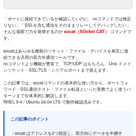
「ポートに接続できているか確認したいのに、ncコマンドでは物足
りない」「SSLを含む通信をそのままリレーしてデバッグしたい」
そんな場面で力を発揮するのが
コマンドで
socat（SOcket CAT）
す。
socatはあらゆる種類のソケット・ファイル・デバイスを相互に接
続できる汎用の双方向通信ツールです。
ncコマンドより機能が豊富で、TCP/UDP はもちろん、Unix ドメイ
ンソケット・SSL/TLS・シリアルポートまで扱えます。
この記事では、socatコマンドの基本的な使い方から、ポートフォ
ワード・SSL通信テスト・ファイル転送といった実務でよく使うパ
ターンまでを体系的に解説します。
RHEL 9.4 / Ubuntu 24.04 LTS で動作確認済みです。
この記事のポイント
・socat はアドレスを2つ指定し、双方向にデータを中継す