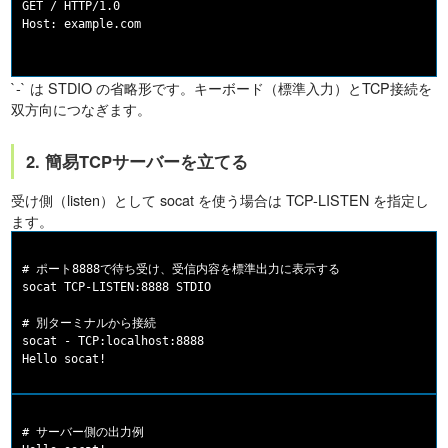
GET / HTTP/1.0

Host: example.com

`-` は STDIO の省略形です。キーボード（標準入力）とTCP接続を
双方向につなぎます。
2. 簡易TCPサーバーを立てる
受け側（listen）として socat を使う場合は TCP-LISTEN を指定し
ます。
# ポート8888で待ち受け、受信内容を標準出力に表示する

socat TCP-LISTEN:8888 STDIO

# 別ターミナルから接続

socat - TCP:localhost:8888

# サーバー側の出力例
