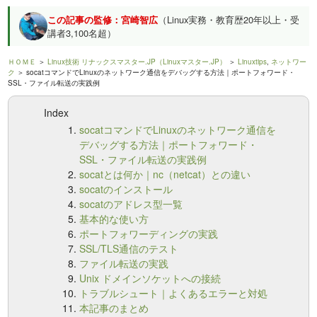
この記事の監修：宮崎智広
（Linux実務・教育歴20年以上・受
講者3,100名超）
ＨＯＭＥ
＞
Linux技術 リナックスマスター.JP（Linuxマスター.JP）
＞
Linuxtips
,
ネットワー
ク
＞ socatコマンドでLinuxのネットワーク通信をデバッグする方法｜ポートフォワード・
SSL・ファイル転送の実践例
Index
socatコマンドでLinuxのネットワーク通信を
デバッグする方法｜ポートフォワード・
SSL・ファイル転送の実践例
socatとは何か｜nc（netcat）との違い
socatのインストール
socatのアドレス型一覧
基本的な使い方
ポートフォワーディングの実践
SSL/TLS通信のテスト
ファイル転送の実践
Unix ドメインソケットへの接続
トラブルシュート｜よくあるエラーと対処
本記事のまとめ