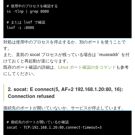
# 使用中のプロセスを確認する

ss -tlnp | grep 8080

# または lsof で確認

対処は使用中のプロセスを停止するか、別のポートを使うことで
す。
また、直前の socat プロセスが残っている場合は `reuseaddr` を付
けておくと再起動が楽になります。
既存のポート確認の詳細は、
Linux ポート確認の全コマンド
も参考
にしてください。
2. socat: E connect(5, AF=2 192.168.1.20:80, 16):
Connection refused
接続先のポートが開いていないか、サービスが停止しています。
# 接続先のポートが開いているか確認

socat - TCP:192.168.1.20:80,connect-timeout=3
