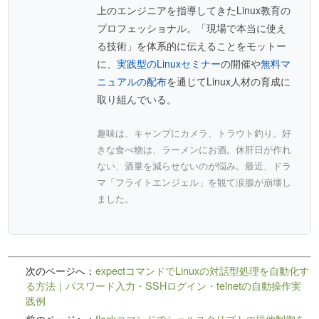
上のエンジニアを指導してきたLinux教育の
プロフェッショナル。「現場で本当に使え
る技術」を体系的に伝えることをモットー
に、
実践型のLinuxセミナー
の開催や
無料マ
ニュアルの配布
を通じてLinux人材の育成に
取り組んでいる。
趣味は、キャンプにカメラ、トラウト釣り。好
きな食べ物は、ラーメンにお酒。休肝日が作れ
ない、酒量を減らせないのが悩み。最近、ドラ
マ「フライトエンジェル」を観て涙腺が崩壊し
ました。
次のページへ：
expectコマンドでLinuxの対話型処理を自動化す
る方法｜パスワード入力・SSHログイン・telnetの自動操作実
践例
前のページへ：
flockコマンドでシェルスクリプトの排他制御を