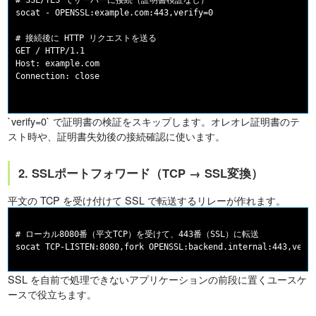
# SSL/TLS でサーバーに接続（証明書検証なし）

socat - OPENSSL:example.com:443,verify=0

# 接続後に HTTP リクエストを送る

GET / HTTP/1.1

Host: example.com

Connection: close

`verify=0` で証明書の検証をスキップします。オレオレ証明書のテ
スト時や、証明書失効後の接続確認に使います。
2. SSLポートフォワード（TCP → SSL変換）
平文の TCP を受け付けて SSL で転送するリレーが作れます。
# ローカル8080番（平文TCP）を受けて、443番（SSL）に転送

SSL を自前で処理できないアプリケーションの前段に置くユースケ
ースで役立ちます。