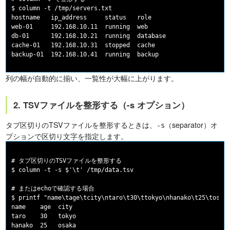
$ column -t /tmp/servers.txt

hostname   ip_address     status   role

web-01     192.168.10.11  running  web

db-01      192.168.10.21  running  database

cache-01   192.168.10.31  stopped  cache

列の幅が自動的に揃い、一覧性が大幅に上がります。
2. TSVファイルを整形する（-s オプション）
タブ区切りのTSVファイルを整形するときは、
（separator）オ
-s
プションで区切り文字を指定します。
# タブ区切りのTSVファイルを整形する

$ column -t -s $'\t' /tmp/data.tsv

# またはechoで確認する場合

$ printf "name\tage\tcity\ntaro\t30\ttokyo\nhanako\t25\tosaka
name    age  city

taro    30   tokyo
