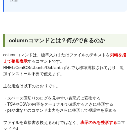
columnコマンドとは？何ができるのか
columnコマンドは、標準入力またはファイルのテキストを
列幅を揃
するコマンドです。
えて整形表示
RHEL/CentOS/Ubuntu/Debianいずれでも標準搭載されており、追
加インストール不要で使えます。
主な用途は以下のとおりです。
・スペース区切りのログを見やすい表形式に変換する
・TSVやCSVの内容をターミナルで確認するときに整形する
・psやdfなどのコマンド出力をさらに整形して視認性を高める
ファイルを直接書き換えるわけではなく、
コマ
表示のみを整形する
ンドです。