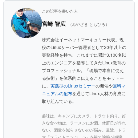
この記事を書いた人
宮崎 智広
（みやざき ともひろ）
株式会社イーネットマーキュリー代表。現
役のLinuxサーバー管理者として20年以上の
実務経験を持ち、これまでに累計3,100名以
上のエンジニアを指導してきたLinux教育の
プロフェッショナル。「現場で本当に使え
る技術」を体系的に伝えることをモットー
に、
実践型のLinuxセミナー
の開催や
無料マ
ニュアルの配布
を通じてLinux人材の育成に
取り組んでいる。
趣味は、キャンプにカメラ、トラウト釣り。好
きな食べ物は、ラーメンにお酒。休肝日が作れ
ない、酒量を減らせないのが悩み。最近、ドラ
マ「フライトエンジェル」を観て涙腺が崩壊し