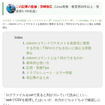
この記事の監修：宮崎智広
（Linux実務・教育歴20年以上・受
講者3,100名超）
ＨＯＭＥ
＞
Linux技術 リナックスマスター.JP（Linuxマスター.JP）
＞
Linuxtips
,
テキスト処
理
＞ columnコマンドでテキストを表形式に整形する方法｜TSVやログをきれいに揃える実践
例も
Index
columnコマンドでテキストを表形式に整形
する方法｜TSVやログをきれいに揃える実践
例も
columnコマンドとは？何ができるのか
基本的な使い方
応用・実務Tips
トラブルシュート・エラー対処
本記事のまとめ
「ログファイルをcatで見ると列がズレていて読みにくい」
「awkでCSVを処理したはいいが、出力がぐちゃぐちゃで確認しに
くい」