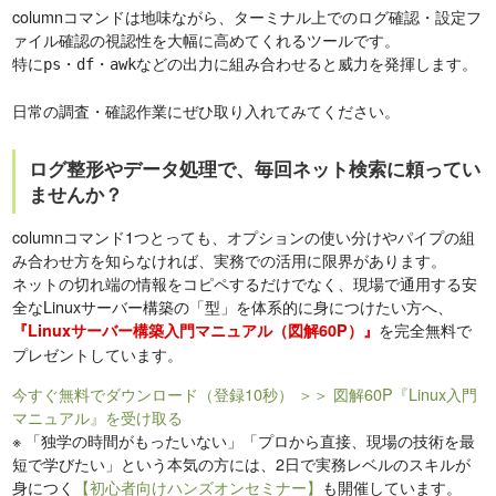
columnコマンドは地味ながら、ターミナル上でのログ確認・設定フ
ァイル確認の視認性を大幅に高めてくれるツールです。
特に
・
・
などの出力に組み合わせると威力を発揮します。
ps
df
awk
日常の調査・確認作業にぜひ取り入れてみてください。
ログ整形やデータ処理で、毎回ネット検索に頼ってい
ませんか？
columnコマンド1つとっても、オプションの使い分けやパイプの組
み合わせ方を知らなければ、実務での活用に限界があります。
ネットの切れ端の情報をコピペするだけでなく、現場で通用する安
全なLinuxサーバー構築の「型」を体系的に身につけたい方へ、
を完全無料で
『Linuxサーバー構築入門マニュアル（図解60P）』
プレゼントしています。
今すぐ無料でダウンロード（登録10秒）
＞＞ 図解60P『Linux入門
マニュアル』を受け取る
※
「独学の時間がもったいない」「プロから直接、現場の技術を最
短で学びたい」という本気の方には、2日で実務レベルのスキルが
身につく
【初心者向けハンズオンセミナー】
も開催しています。