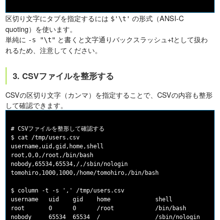
区切り文字にタブを指定するには
の形式（ANSI-C
$'\t'
quoting）を使います。
単純に
と書くと文字通りバックスラッシュ+tとして扱わ
-s "\t"
れるため、注意してください。
3. CSVファイルを整形する
CSVの区切り文字（カンマ）を指定することで、CSVの内容も整形
して確認できます。
# CSVファイルを整形して確認する

$ cat /tmp/users.csv

username,uid,gid,home,shell

root,0,0,/root,/bin/bash

nobody,65534,65534,/,/sbin/nologin

tomohiro,1000,1000,/home/tomohiro,/bin/bash

$ column -t -s ',' /tmp/users.csv

username   uid    gid    home             shell

root       0      0      /root            /bin/bash

nobody     65534  65534  /                /sbin/nologin
