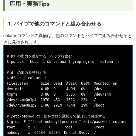
応用・実務Tips
1. パイプで他のコマンドと組み合わせる
columnコマンドの真価は、他のコマンドとパイプで組み合わせると
きに発揮されます。
# ps の出力を整形する（ヘッダ行含む）

$ ps aux | head -1 && ps aux | grep nginx | column -t

# df の出力を整形する

$ df -h | column -t

Filesystem      Size  Used  Avail  Use%  Mounted  on

devtmpfs        4.0M  0     4.0M   0%    /dev

tmpfs           3.8G  0     3.8G   0%    /dev/shm

/dev/nvme0n1p4  197G  45G   152G   23%   /

/dev/nvme0n1p2  1.0G  291M  734M   29%   /boot

# /etc/passwd の一部をコロン区切りで整形して確認する

$ grep -E "^(root|nobody|tomohiro)" /etc/passwd | column -t -
root      x  0      0      root          /root             /b
nobody    x  65534  65534  Kernel Ove..  /                 /s