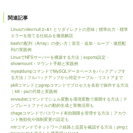
関連記事
Linuxの/dev/null 2>&1 とリダイレクトの意味｜標準出力・標準
エラーを捨てる仕組みを徹底解説
bashの配列（Array）の使い方｜宣言・追加・ループ・連想配
列の実践例
LinuxでNFSサーバーを構築する方法｜exports設定・
showmount・マウント手順と実践例
mysqldumpコマンドでMySQLデータベースをバックアップす
る方法｜フルバックアップから特定テーブル・リストアまで
pkillコマンドとpgrepコマンドでプロセスを名前で操作する方法
｜kill・psの代替と実践例
envsubstコマンドでシェル変数を環境変数で展開する方法｜テ
ンプレートファイルの動的生成と実務活用も
chageコマンドでパスワード有効期限を管理する方法｜アカウ
ント無効化や強制変更の設定も
mtrコマンドでネットワーク経路と品質を確認する方法｜pingと
tracerouteを統合した障害切り分けも