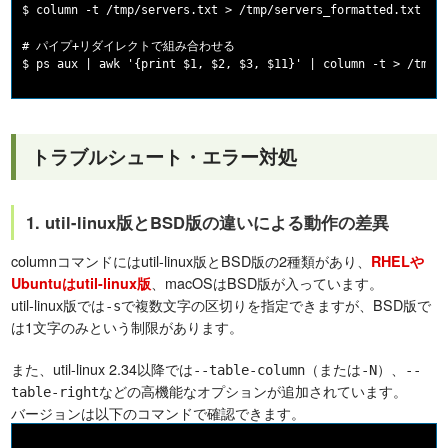
$ column -t /tmp/servers.txt > /tmp/servers_formatted.txt

# パイプ+リダイレクトで組み合わせる

トラブルシュート・エラー対処
1. util-linux版とBSD版の違いによる動作の差異
columnコマンドにはutil-linux版とBSD版の2種類があり、
RHELや
、macOSはBSD版が入っています。
Ubuntuはutil-linux版
util-linux版では
で複数文字の区切りを指定できますが、BSD版で
-s
は1文字のみという制限があります。
また、util-linux 2.34以降では
（または
）、
--table-column
-N
--
などの高機能なオプションが追加されています。
table-right
バージョンは以下のコマンドで確認できます。