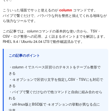
こういった場面でサッと使えるのが
コマンドです。
column
パイプで繋ぐだけで、バラバラな列を整然と揃えてくれる地味なが
ら強力なツールです。
この記事では、columnコマンドの基本的な使い方から、TSV・
CSV・ログ整形への応用、よく詰まるポイントまでを解説します。
RHEL 9.4 / Ubuntu 24.04 LTSで動作確認済みです。
この記事のポイント
・column -t でスペース区切りのテキストをテーブル整形で
きる
・-s オプションで区切り文字を指定しCSV・TSVにも対応で
きる
・パイプで繋ぐだけなので他コマンドと自由に組み合わせら
れる
・util-linux版とBSD版で -s オプションの挙動が異なる点に
注意