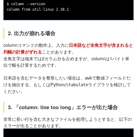
$ column --version

2. 出力が崩れる場合
columnコマンドの動作上、入力に
日本語など全角文字が含まれると
ことがあります。
列幅の計算がずれる
全角文字は端末では2カラム分を占めますが、columnは1バイト単
位で幅を計算するためです。
日本語を含むデータを整形したい場合は、
で数値フィールドだ
awk
けを抽出する、もしくはPythonの
ライブラリを検討して
tabulate
ください。
3. 「column: line too long」エラーが出た場合
非常に長い行を含む大きなファイルを処理しようとすると、以下の
エラーが出ることがあります。