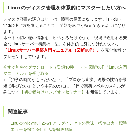
Linuxのディスク管理を体系的にマスターしたい方へ
ディスク容量の逼迫はサーバー障害の原因になります。ls・du・
findの使い方を覚えることで、問題を素早く特定できるようになり
ます。
ネットの切れ端の情報をコピペするだけでなく、現場で通用する安
全なLinuxサーバー構築の「型」を体系的に身につけたい方へ、
を完全無料で
『Linuxサーバー構築入門マニュアル（図解60P）』
プレゼントしています。
今すぐ無料でダウンロード（登録10秒）
＞＞ 図解60P『Linux入門
マニュアル』を受け取る
※
「独学の時間がもったいない」「プロから直接、現場の技術を最
短で学びたい」という本気の方には、2日で実務レベルのスキルが
身につく
【初心者向けハンズオンセミナー】
も開催しています。
関連記事
Linuxの/dev/null 2>&1 とリダイレクトの意味｜標準出力・標準
エラーを捨てる仕組みを徹底解説