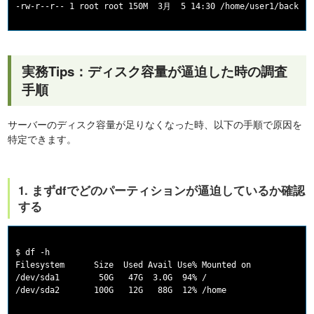
実務Tips：ディスク容量が逼迫した時の調査
手順
サーバーのディスク容量が足りなくなった時、以下の手順で原因を
特定できます。
1. まずdfでどのパーティションが逼迫しているか確認
する
$ df -h

Filesystem      Size  Used Avail Use% Mounted on

/dev/sda1        50G   47G  3.0G  94% /
