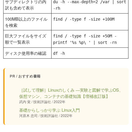
サブディレクトリの内
du -h --max-depth=2 /var | sort
訳も含めて表示
-rh
100MB以上のファイル
find / -type f -size +100M
を検索
巨大ファイルをサイズ
find / -type f -size +50M -
順で一覧表示
printf '%s %p\ ' | sort -rn
ディスク使用率の確認
df -h
PR / おすすめ書籍
［試して理解］Linuxのしくみ ―実験と図解で学ぶOS、
仮想マシン、コンテナの基礎知識【増補改訂版】
武内 覚 / 技術評論社 / 2022年
基礎からしっかり学ぶ Linux入門
河原木 忠司 / 技術評論社 / 2022年