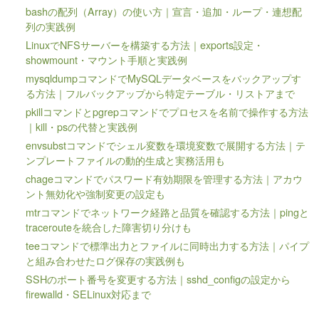
bashの配列（Array）の使い方｜宣言・追加・ループ・連想配
列の実践例
LinuxでNFSサーバーを構築する方法｜exports設定・
showmount・マウント手順と実践例
mysqldumpコマンドでMySQLデータベースをバックアップす
る方法｜フルバックアップから特定テーブル・リストアまで
pkillコマンドとpgrepコマンドでプロセスを名前で操作する方法
｜kill・psの代替と実践例
envsubstコマンドでシェル変数を環境変数で展開する方法｜テ
ンプレートファイルの動的生成と実務活用も
chageコマンドでパスワード有効期限を管理する方法｜アカウ
ント無効化や強制変更の設定も
mtrコマンドでネットワーク経路と品質を確認する方法｜pingと
tracerouteを統合した障害切り分けも
teeコマンドで標準出力とファイルに同時出力する方法｜パイプ
と組み合わせたログ保存の実践例も
SSHのポート番号を変更する方法｜sshd_configの設定から
firewalld・SELinux対応まで