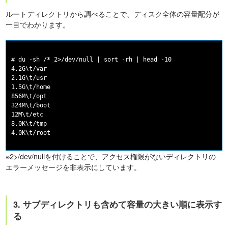
ルートディレクトリから調べることで、ディスク全体の容量配分が
一目でわかります。
# du -sh /* 2>/dev/null | sort -rh | head -10

4.2G\t/var

2.1G\t/usr

1.5G\t/home

856M\t/opt

324M\t/boot

12M\t/etc

8.0K\t/tmp

※2>/dev/nullを付けることで、アクセス権限がないディレクトリの
エラーメッセージを非表示にしています。
3. サブディレクトリも含めて容量の大きい順に表示す
る