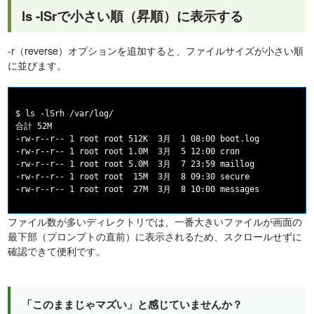
ls -lSrで小さい順（昇順）に表示する
-r（reverse）オプションを追加すると、ファイルサイズが小さい順
に並びます。
$ ls -lSrh /var/log/

合計 52M

-rw-r--r-- 1 root root 512K  3月  1 08:00 boot.log

-rw-r--r-- 1 root root 1.0M  3月  5 12:00 cron

-rw-r--r-- 1 root root 5.0M  3月  7 23:59 maillog

-rw-r--r-- 1 root root  15M  3月  8 09:30 secure

ファイル数が多いディレクトリでは、一番大きいファイルが画面の
最下部（プロンプトの直前）に表示されるため、スクロールせずに
確認できて便利です。
「このままじゃマズい」と感じていませんか？