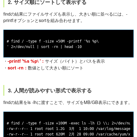
2. サイズ順にソートして表示する
findの結果にファイルサイズも表示し、大きい順に並べるには、-
printfオプションとsortを組み合わせます。
# find / -type f -size +50M -printf '%s %p\

・
サイズ（バイト）とパスを表示
-printf '%s %p\ '：
・
数値として大きい順にソート
sort -rn：
3. 人間が読みやすい形式で表示する
findの結果をls -lhに渡すことで、サイズをMB/GB表示にできます。
# find / -type f -size +100M -exec ls -lh {} \\; 2>/dev/null 
-rw-r--r-- 1 root root 1.2G  3月  1 10:00 /var/log/messages-20
-rw-r--r-- 1 root root 620M  2月 28 09:00 /var/cache/yum/x86_6