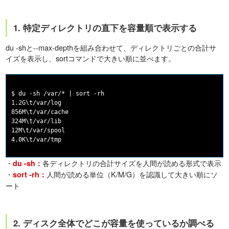
1. 特定ディレクトリの直下を容量順で表示する
du -shと--max-depthを組み合わせて、ディレクトリごとの合計サ
イズを表示し、sortコマンドで大きい順に並べます。
$ du -sh /var/* | sort -rh

1.2G\t/var/log

856M\t/var/cache

324M\t/var/lib

12M\t/var/spool

・
各ディレクトリの合計サイズを人間が読める形式で表示
du -sh：
・
人間が読める単位（K/M/G）を認識して大きい順にソ
sort -rh：
ート
2. ディスク全体でどこが容量を使っているか調べる