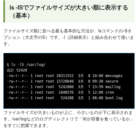
ls -lSでファイルサイズが大きい順に表示する
（基本）
ファイルサイズ順に並べる最も基本的な方法が、lsコマンドの-Sオ
プション（大文字のS）です。-l（詳細表示）と組み合わせて使いま
す。
$ ls -lS /var/log/

合計 52428

-rw-r--r-- 1 root root 28311552  3月  8 10:00 messages

-rw-r--r-- 1 root root 15728640  3月  8 09:30 secure

-rw-r--r-- 1 root root  5242880  3月  7 23:59 maillog

-rw-r--r-- 1 root root  1048576  3月  5 12:00 cron

ファイルサイズが大きいものが上に、小さいものが下に表示されま
す。/var/logなどのログディレクトリで「何が容量を食っているか」
をすぐに把握できます。