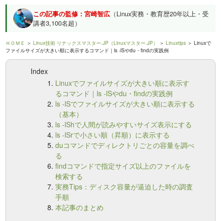
この記事の監修：宮崎智広
（Linux実務・教育歴20年以上・受
講者3,100名超）
ＨＯＭＥ
＞
Linux技術 リナックスマスター.JP（Linuxマスター.JP）
＞
Linuxtips
＞ Linuxで
ファイルサイズが大きい順に表示するコマンド｜ls -lSやdu・findの実践例
Index
Linuxでファイルサイズが大きい順に表示す
るコマンド｜ls -lSやdu・findの実践例
ls -lSでファイルサイズが大きい順に表示する
（基本）
ls -lShで人間が読みやすいサイズ表示にする
ls -lSrで小さい順（昇順）に表示する
duコマンドでディレクトリごとの容量を調べ
る
findコマンドで指定サイズ以上のファイルを
検索する
実務Tips：ディスク容量が逼迫した時の調査
手順
本記事のまとめ