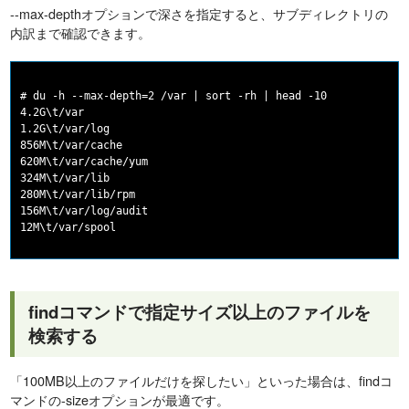
--max-depthオプションで深さを指定すると、サブディレクトリの
内訳まで確認できます。
# du -h --max-depth=2 /var | sort -rh | head -10

4.2G\t/var

1.2G\t/var/log

856M\t/var/cache

620M\t/var/cache/yum

324M\t/var/lib

280M\t/var/lib/rpm

156M\t/var/log/audit

findコマンドで指定サイズ以上のファイルを
検索する
「100MB以上のファイルだけを探したい」といった場合は、findコ
マンドの-sizeオプションが最適です。