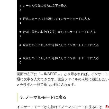
# カーソル位置の後ろに文字を挿入

a

# 行末にカーソルを移動してインサートモードに入る

A

# 行頭（最初の非空白文字）からインサートモードに入る

I

# 現在行の下に新しい行を挿入してインサートモードに入る

o

# 現在行の上に新しい行を挿入してインサートモードに入る

画面の左下に「-- INSERT --」と表示されれば、イン
通に文字を入力できます。設定ファイルの末尾に追記した
を押すと一発で新しい行に入れます。
o
3. ノーマルモードに戻る
インサートモードから抜けてノーマルモードに戻るには、
E