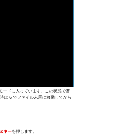
サートモードに入っています。この状態で普
い時は
でファイル末尾に移動してから
G
を押します。
scキー