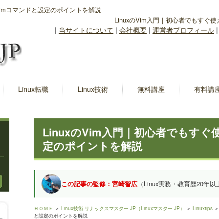
るvimコマンドと設定のポイントを解説
LinuxのVim入門｜初心者でもすぐ
|
当サイトについて
|
会社概要
|
運営者プロフィール
Linux転職
Linux技術
無料講座
有料講
LinuxのVim入門｜初心者でもすぐ
定のポイントを解説
この記事の監修：宮崎智広
（Linux実務・教育歴20年以
ＨＯＭＥ
＞
Linux技術 リナックスマスター.JP（Linuxマスター.JP）
＞
Linuxtips
＞
と設定のポイントを解説