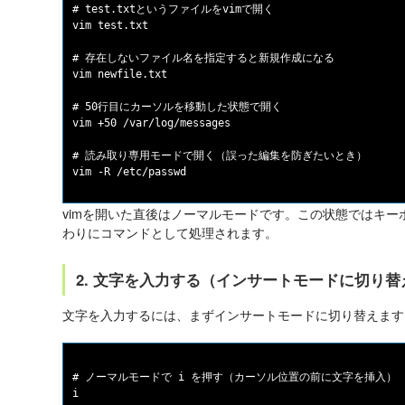
# test.txtというファイルをvimで開く

vim test.txt

# 存在しないファイル名を指定すると新規作成になる

vim newfile.txt

# 50行目にカーソルを移動した状態で開く

vim +50 /var/log/messages

# 読み取り専用モードで開く（誤った編集を防ぎたいとき）

vimを開いた直後はノーマルモードです。この状態ではキ
わりにコマンドとして処理されます。
2. 文字を入力する（インサートモードに切り替
文字を入力するには、まずインサートモードに切り替えます
# ノーマルモードで i を押す（カーソル位置の前に文字を挿入）

i
