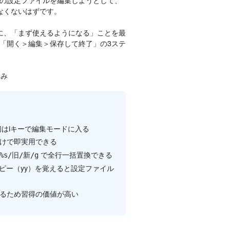
なくないはずです。
象に、「まず使えるようになる」ことを最
「開く＞編集＞保存して終了」の3ステ
済み
初はiキーで編集モードに入る
けで即実用できる
で全行一括置換できる
:%s/旧/新/g
・コピー（yy）を覚えると設定ファイル
ているため習得の価値が高い