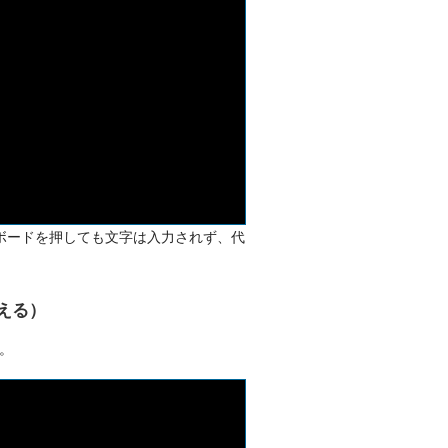
ーボードを押しても文字は入力されず、代
える）
。