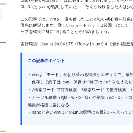
気づいたらvimが起動していた——そんな経験をした人は少
この記事では、vimを一度も使ったことがない初心者を対
優先に解説します。難しいショートカットは後回しにして、
ップを確実に身につけることから始めましょう。
実行環境: Ubuntu 24.04 LTS / Rocky Linux 9.4 で動作確認
この記事のポイント
・vimは「モード」が切り替わる特殊なエディタで、最
・保存して終了は
、保存せず終了は
を覚えるだ
:wq
:q!
・
で前方検索、
で後方検索、
/検索ワード
?検索ワード
・カーソル移動（hjkl・w・b・G）や削除（dd・x）
編集が格段に楽になる
・nanoと違いvimはどのLinux環境にも最初から入っ