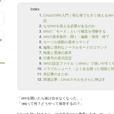
Index
LinuxのVim入門｜初心者でもすぐ使える
説
なぜvimを覚える必要があるのか
vimの「モード」という概念を理解する
vimの基本操作：開く・編集・保存・終了
カーソル移動の基本コマンド
編集に便利なノーマルモードのコマンド
検索と置換の基本
行番号の表示設定
vimの設定ファイル（.vimrc）で使いやすく
トラブルシュート：よくある困った場面と
本記事のまとめ
関連記事：Linuxスキルをさらに伸ばす
「vimを開いたら抜け出せなくなった。」
「:wqって何？どうやって保存するの？」
Linuxを使い始めると、ほぼ必ずvimに遭遇します。サー