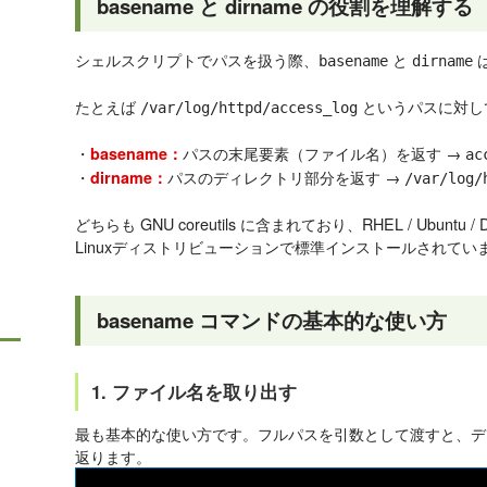
basename と dirname の役割を理解する
シェルスクリプトでパスを扱う際、
と
basename
dirname
たとえば
というパスに対し
/var/log/httpd/access_log
・
パスの末尾要素（ファイル名）を返す →
basename：
ac
・
パスのディレクトリ部分を返す →
dirname：
/var/log/
どちらも GNU coreutils に含まれており、RHEL / Ubuntu / 
Linuxディストリビューションで標準インストールされてい
basename コマンドの基本的な使い方
1. ファイル名を取り出す
最も基本的な使い方です。フルパスを引数として渡すと、デ
返ります。