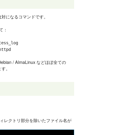
は対になるコマンドです。
て：
cess_log
httpd
Debian / AlmaLinux などほぼ全ての
ます。
ィレクトリ部分を除いたファイル名が