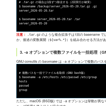
# .tar.gz の場合は1段ずつ除去する（2回実行が確実）

$ basename /backup/server_2026-05-20.tar.gz .gz

server_2026-05-20.tar

$ basename server_2026-05-20.tar .tar

のような複合拡張子は1回の basename
注意：
.tar.gz
か、後述の変数展開（
）を組み合わせる方法が
${var%.*}
3. -a オプションで複数ファイルを一括処理（G
GNU coreutils の
は
オプションで複数のパス
basename
-a
# 複数パスを一括でファイル名取得（GNU bash版）

$ basename -a /etc/hosts /etc/passwd /etc/group

hosts

passwd

ただし、macOS (BSD版) では
オプションは挙動が異な
-a
ループ処理を使うほうが安全です。