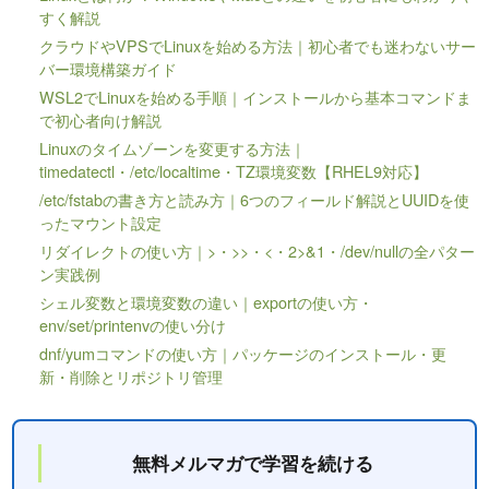
すく解説
クラウドやVPSでLinuxを始める方法｜初心者でも迷わないサー
バー環境構築ガイド
WSL2でLinuxを始める手順｜インストールから基本コマンドま
で初心者向け解説
Linuxのタイムゾーンを変更する方法｜
timedatectl・/etc/localtime・TZ環境変数【RHEL9対応】
/etc/fstabの書き方と読み方｜6つのフィールド解説とUUIDを使
ったマウント設定
リダイレクトの使い方｜>・>>・<・2>&1・/dev/nullの全パター
ン実践例
シェル変数と環境変数の違い｜exportの使い方・
env/set/printenvの使い分け
dnf/yumコマンドの使い方｜パッケージのインストール・更
新・削除とリポジトリ管理
無料メルマガで学習を続ける