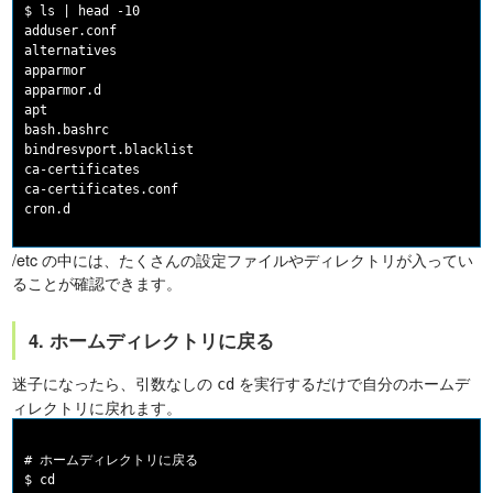
$ ls | head -10

adduser.conf

alternatives

apparmor

apparmor.d

apt

bash.bashrc

bindresvport.blacklist

ca-certificates

ca-certificates.conf

/etc の中には、たくさんの設定ファイルやディレクトリが入ってい
ることが確認できます。
4. ホームディレクトリに戻る
迷子になったら、引数なしの
を実行するだけで自分のホームデ
cd
ィレクトリに戻れます。
# ホームディレクトリに戻る

$ cd
