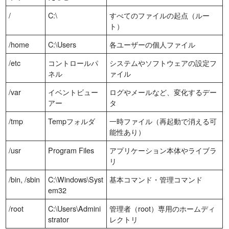
/
C:\
すべてのファイルの起点（ルー
ト）
/home
C:\Users
各ユーザーの個人ファイル
/etc
コントロールパ
システムやソフトウェアの設定フ
ネル
ァイル
/var
イベントビュー
ログやメールなど、変化するデー
アー
タ
/tmp
Tempフォルダ
一時ファイル（再起動で消える可
能性あり）
/usr
Program Files
アプリケーション本体やライブラ
リ
/bin, /sbin
C:\Windows\Syst
基本コマンド・管理コマンド
em32
/root
C:\Users\Admini
管理者（root）専用のホームディ
strator
レクトリ