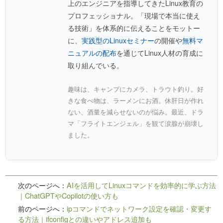
上のエンジニアを指導してきたLinux教育の
プロフェッショナル。「現場で本当に使え
る技術」を体系的に伝えることをモットー
に、
実践型のLinuxセミナー
の開催や
無料マ
ニュアルの配布
を通じてLinux人材の育成に
取り組んでいる。
趣味は、キャンプにカメラ、トラウト釣り。好
きな食べ物は、ラーメンにお酒。休肝日が作れ
ない、酒量を減らせないのが悩み。最近、ドラ
マ「フライトエンジェル」を観て涙腺が崩壊し
ました。
次のページへ：
AIを活用してLinuxコマンドを効率的に学ぶ方法
｜ChatGPTやCopilotの使い方も
前のページへ：
ipコマンドでネットワーク設定を確認・変更す
る方法｜ifconfigとの違いやアドレス追加も