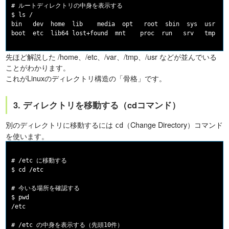
# ルートディレクトリの中身を表示する

$ ls /

bin   dev  home  lib    media  opt   root  sbin  sys  usr

先ほど解説した /home、/etc、/var、/tmp、/usr などが並んでいる
ことがわかります。
これがLinuxのディレクトリ構造の「骨格」です。
3. ディレクトリを移動する（cdコマンド）
別のディレクトリに移動するには
（Change Directory）コマンド
cd
を使います。
# /etc に移動する

$ cd /etc

# 今いる場所を確認する

$ pwd

/etc

# /etc の中身を表示する（先頭10件）
