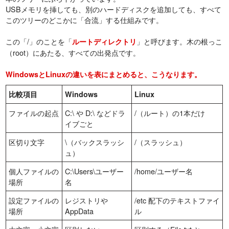
USBメモリを挿しても、別のハードディスクを追加しても、すべて
このツリーのどこかに「合流」する仕組みです。
この「/」のことを「
」と呼びます。木の根っこ
ルートディレクトリ
（root）にあたる、すべての出発点です。
WindowsとLinuxの違いを表にまとめると、こうなります。
比較項目
Windows
Linux
ファイルの起点
C:\ や D:\ などドラ
/（ルート）の1本だけ
イブごと
区切り文字
\（バックスラッシ
/（スラッシュ）
ュ）
個人ファイルの
C:\Users\ユーザー
/home/ユーザー名
場所
名
設定ファイルの
レジストリや
/etc 配下のテキストファイ
場所
AppData
ル