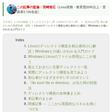
この記事の監修：宮崎智広
（Linux実務・教育歴20年以上・受
講者3,100名超）
ＨＯＭＥ
＞
Linux技術 リナックスマスター.JP（Linuxマスター.JP）
＞
【Linux入門】初心者
のための基礎知識・講座
＞ Linuxのディレクトリ構造を初心者向けに解説｜Windowsとの違い
がわかる入門ガイド
Index
Linuxのディレクトリ構造を初心者向けに解
説｜Windowsとの違いがわかる入門ガイド
WindowsとLinuxのファイル管理はここが違
う
覚えておきたい主要ディレクトリ一覧
実際にディレクトリ構造を見てみよう
初心者がつまずきやすい3つのポイント
「No such file or directory」が出た時の対処
法
ディレクトリ構造の全体像まとめ
本記事のまとめ
関連記事 ～ ここから実践的なスキルを身に
つける