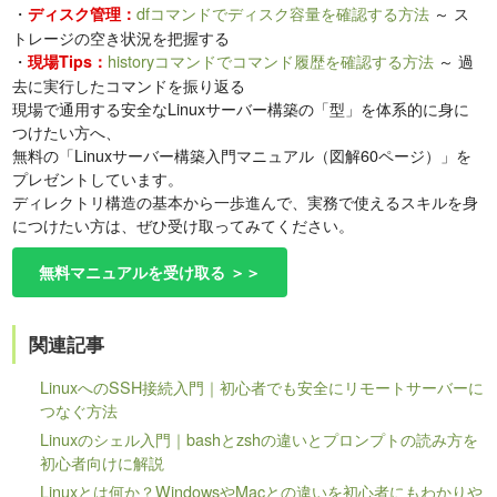
・
dfコマンドでディスク容量を確認する方法
～ ス
ディスク管理：
トレージの空き状況を把握する
・
historyコマンドでコマンド履歴を確認する方法
～ 過
現場Tips：
去に実行したコマンドを振り返る
現場で通用する安全なLinuxサーバー構築の「型」を体系的に身に
つけたい方へ、
無料の「Linuxサーバー構築入門マニュアル（図解60ページ）」を
プレゼントしています。
ディレクトリ構造の基本から一歩進んで、実務で使えるスキルを身
につけたい方は、ぜひ受け取ってみてください。
無料マニュアルを受け取る ＞＞
関連記事
LinuxへのSSH接続入門｜初心者でも安全にリモートサーバーに
つなぐ方法
Linuxのシェル入門｜bashとzshの違いとプロンプトの読み方を
初心者向けに解説
Linuxとは何か？WindowsやMacとの違いを初心者にもわかりや