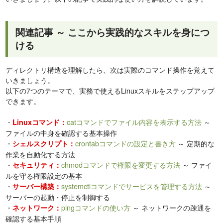
関連記事 ～ ここから実践的なスキルを身につ
ける
ディレクトリ構造を理解したら、次は実際のコマンド操作を覚えて
いきましょう。
以下の7つのテーマで、実務で使えるLinuxスキルをステップアップ
できます。
・
catコマンドでファイル内容を表示する方法
～
Linuxコマンド：
ファイルの中身を確認する基本操作
・
crontabコマンドの設定と書き方
～ 定期的な
シェルスクリプト：
作業を自動化する方法
・
chmodコマンドで権限を変更する方法
～ ファイ
セキュリティ：
ルを守る権限設定の基本
・
systemctlコマンドでサービスを管理する方法
～
サーバー構築：
サーバーの起動・停止を制御する
・
pingコマンドの使い方
～ ネットワークの疎通を
ネットワーク：
確認する基本手順