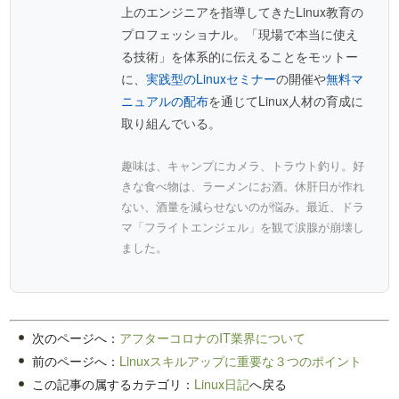
上のエンジニアを指導してきたLinux教育の
プロフェッショナル。「現場で本当に使え
る技術」を体系的に伝えることをモットー
に、
実践型のLinuxセミナー
の開催や
無料マ
ニュアルの配布
を通じてLinux人材の育成に
取り組んでいる。
趣味は、キャンプにカメラ、トラウト釣り。好
きな食べ物は、ラーメンにお酒。休肝日が作れ
ない、酒量を減らせないのが悩み。最近、ドラ
マ「フライトエンジェル」を観て涙腺が崩壊し
ました。
次のページへ：
アフターコロナのIT業界について
前のページへ：
Linuxスキルアップに重要な３つのポイント
この記事の属するカテゴリ：
Linux日記
へ戻る