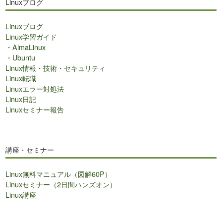
Linuxブログ
内
検
Linuxブログ
索
Linux学習ガイド
・
AlmaLinux
・
Ubuntu
Linux情報・技術・セキュリティ
Linux転職
Linuxエラー対処法
Linux日記
Linuxセミナー報告
講座・セミナー
Linux無料マニュアル（図解60P）
Linuxセミナー（2日間ハンズオン）
Linux講座