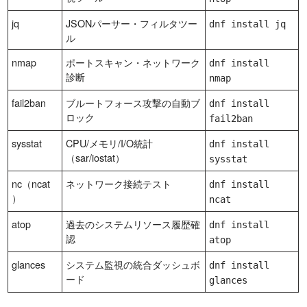
jq
JSONパーサー・フィルタツー
dnf install jq
ル
nmap
ポートスキャン・ネットワーク
dnf install
診断
nmap
fail2ban
ブルートフォース攻撃の自動ブ
dnf install
ロック
fail2ban
sysstat
CPU/メモリ/I/O統計
dnf install
（sar/iostat）
sysstat
nc（ncat
ネットワーク接続テスト
dnf install
）
ncat
atop
過去のシステムリソース履歴確
dnf install
認
atop
glances
システム監視の統合ダッシュボ
dnf install
ード
glances