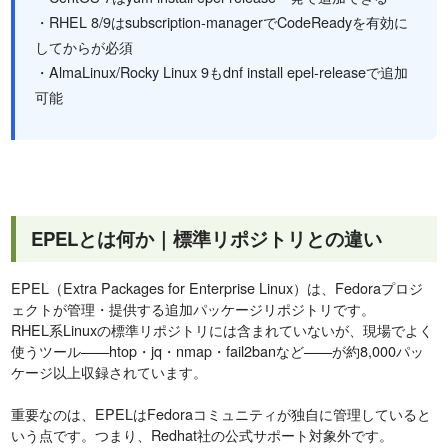
・RHEL 8/9はsubscription-managerでCodeReadyを有効に
してからが必須
・AlmaLinux/Rocky Linux 9もdnf install epel-releaseで追加
可能
EPELとは何か｜標準リポジトリとの違い
EPEL（Extra Packages for Enterprise Linux）は、Fedoraプロジ
ェクトが管理・提供する追加パッケージリポジトリです。
RHEL系Linuxの標準リポジトリには含まれていないが、現場でよく
使うツール——htop・jq・nmap・fail2banなど——が約8,000パッ
ケージ以上収録されています。
重要なのは、EPELはFedoraコミュニティが独自に管理していると
いう点です。つまり、Redhat社の公式サポート対象外です。