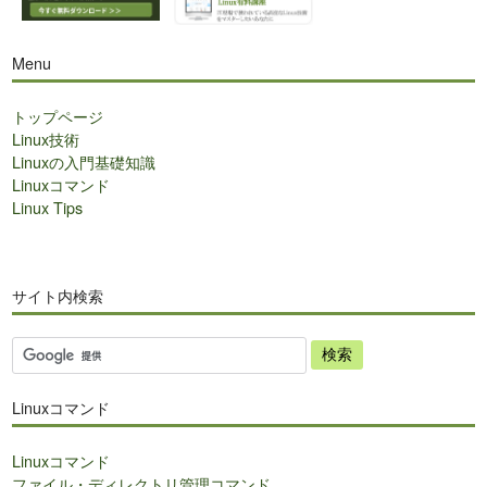
Menu
トップページ
Linux技術
Linuxの入門基礎知識
Linuxコマンド
Linux Tips
サイト内検索
サ
イ
ト
Linuxコマンド
内
検
Linuxコマンド
索
ファイル・ディレクトリ管理コマンド