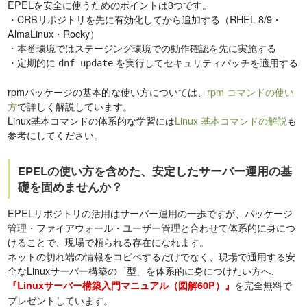
EPELを安全に使うためのポイントは3つです。
・CRBリポジトリを先に有効化してから追加する（RHEL 8/9・
AlmaLinux・Rocky）
・本番環境ではステージング環境での動作確認を先に実施する
・定期的に
を実行してセキュリティパッチを適用する
dnf update
rpmパッケージの基本的な使い方については、
rpm コマンドの使い
方
で詳しく解説しています。
Linux基本コマンドの体系的な学習には
Linux 基本コマンドの解説
も
参考にしてください。
EPELの使い方を含めた、安定したサーバー運用の基
礎を固めませんか？
EPELリポジトリの活用はサーバー運用の一歩ですが、パッケージ
管理・ファイアウォール・ユーザー管理と合わせて体系的に身につ
けることで、現場で頼られる存在になれます。
ネットの切れ端の情報をコピペするだけでなく、現場で通用する安
全なLinuxサーバー構築の「型」を体系的に身につけたい方へ、
を完全無料で
『Linuxサーバー構築入門マニュアル（図解60P）』
プレゼントしています。