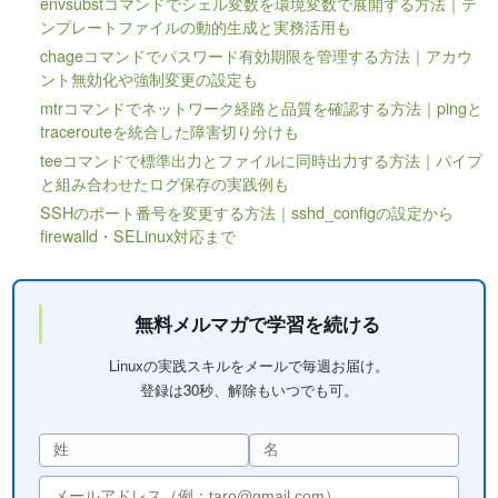
envsubstコマンドでシェル変数を環境変数で展開する方法｜テ
ンプレートファイルの動的生成と実務活用も
chageコマンドでパスワード有効期限を管理する方法｜アカウ
ント無効化や強制変更の設定も
mtrコマンドでネットワーク経路と品質を確認する方法｜pingと
tracerouteを統合した障害切り分けも
teeコマンドで標準出力とファイルに同時出力する方法｜パイプ
と組み合わせたログ保存の実践例も
SSHのポート番号を変更する方法｜sshd_configの設定から
firewalld・SELinux対応まで
無料メルマガで学習を続ける
Linuxの実践スキルをメールで毎週お届け。
登録は30秒、解除もいつでも可。