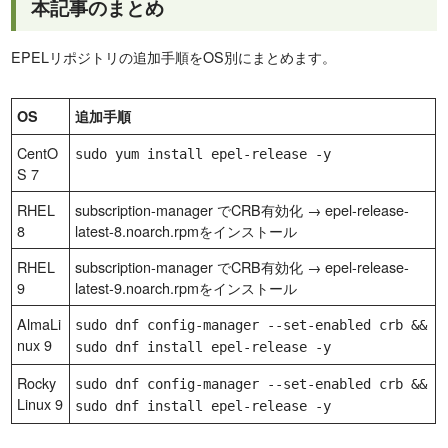
本記事のまとめ
EPELリポジトリの追加手順をOS別にまとめます。
OS
追加手順
CentO
sudo yum install epel-release -y
S 7
RHEL
subscription-manager でCRB有効化 → epel-release-
8
latest-8.noarch.rpmをインストール
RHEL
subscription-manager でCRB有効化 → epel-release-
9
latest-9.noarch.rpmをインストール
AlmaLi
sudo dnf config-manager --set-enabled crb &&
nux 9
sudo dnf install epel-release -y
Rocky
sudo dnf config-manager --set-enabled crb &&
Linux 9
sudo dnf install epel-release -y