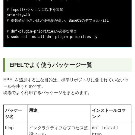
# [epel]セクションに以下を追加

priority=10

# ※数値が小さいほど優先度が高い。BaseOSのデフォルトは1

# dnf-plugin-prioritiesが必要な場合

EPELでよく使うパッケージ一覧
EPELを追加する主な目的は、標準リポジトリに含まれていないツ
ールを使うためです。
現場でよく利用するパッケージをまとめます。
パッケー
用途
インストールコマ
ジ名
ンド
htop
インタラクティブなプロセス監
dnf install
視ツール
htop