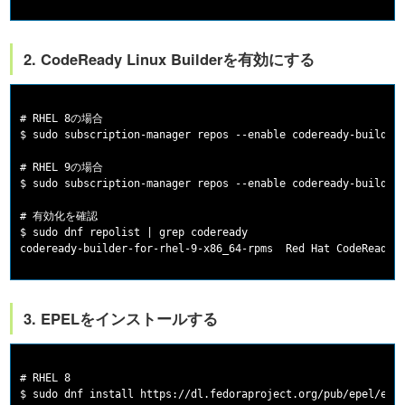
2. CodeReady Linux Builderを有効にする
# RHEL 8の場合

$ sudo subscription-manager repos --enable codeready-builder-
# RHEL 9の場合

$ sudo subscription-manager repos --enable codeready-builder-
# 有効化を確認

$ sudo dnf repolist | grep codeready

3. EPELをインストールする
# RHEL 8

$ sudo dnf install https://dl.fedoraproject.org/pub/epel/epel