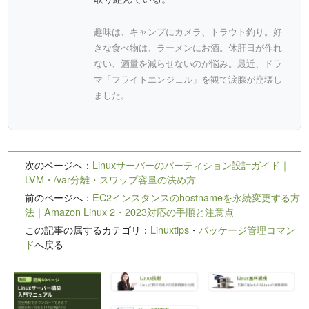
趣味は、キャンプにカメラ、トラウト釣り。好
きな食べ物は、ラーメンにお酒。休肝日が作れ
ない、酒量を減らせないのが悩み。最近、ドラ
マ「フライトエンジェル」を観て涙腺が崩壊し
ました。
次のページへ：
Linuxサーバーのパーティション設計ガイド｜
LVM・/var分離・スワップ容量の決め方
前のページへ：
EC2インスタンスのhostnameを永続変更する方
法｜Amazon Linux 2・2023対応の手順と注意点
この記事の属するカテゴリ：
Linuxtips
・
パッケージ管理コマン
ド
へ戻る