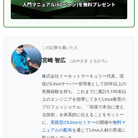
この記事を書いた人
宮崎 智広
（みやざき ともひろ）
株式会社イーネットマーキュリー代表。現
役のLinuxサーバー管理者として20年以上の
実務経験を持ち、これまでに累計3,100名以
上のエンジニアを指導してきたLinux教育の
プロフェッショナル。「現場で本当に使え
る技術」を体系的に伝えることをモットー
に、
実践型のLinuxセミナー
の開催や
無料マ
ニュアルの配布
を通じてLinux人材の育成に
取り組んでいる。