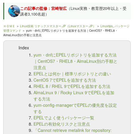
この記事の監修：宮崎智広
（Linux実務・教育歴20年以上・受
講者3,100名超）
ＨＯＭＥ
＞
Linux技術 リナックスマスター.JP（Linuxマスター.JP）
＞
Linuxtips
,
パッケージ
管理コマンド
＞ yum・dnfにEPELリポジトリを追加する方法｜CentOS7・RHEL8・
AlmaLinux別の手順と注意点
Index
yum・dnfにEPELリポジトリを追加する方法
｜CentOS7・RHEL8・AlmaLinux別の手順と
注意点
EPELとは何か｜標準リポジトリとの違い
CentOS 7でEPELを追加する方法
RHEL 8 / RHEL 9でEPELを追加する方法
AlmaLinux 9 / Rocky Linux 9でEPELを追加
する方法
yum-config-managerでEPELの優先度を設定
する
EPELでよく使うパッケージ一覧
EPELの有効化リスクと注意点
「Cannot retrieve metalink for repository: