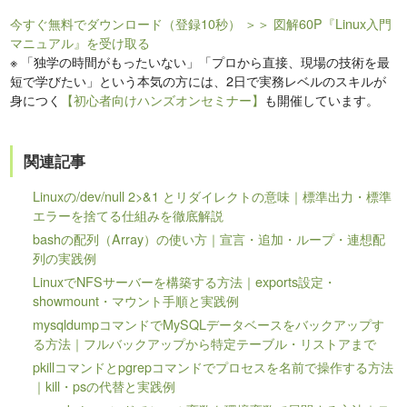
今すぐ無料でダウンロード（登録10秒）
＞＞ 図解60P『Linux入門
マニュアル』を受け取る
※
「独学の時間がもったいない」「プロから直接、現場の技術を最
短で学びたい」という本気の方には、2日で実務レベルのスキルが
身につく
【初心者向けハンズオンセミナー】
も開催しています。
関連記事
Linuxの/dev/null 2>&1 とリダイレクトの意味｜標準出力・標準
エラーを捨てる仕組みを徹底解説
bashの配列（Array）の使い方｜宣言・追加・ループ・連想配
列の実践例
LinuxでNFSサーバーを構築する方法｜exports設定・
showmount・マウント手順と実践例
mysqldumpコマンドでMySQLデータベースをバックアップす
る方法｜フルバックアップから特定テーブル・リストアまで
pkillコマンドとpgrepコマンドでプロセスを名前で操作する方法
｜kill・psの代替と実践例