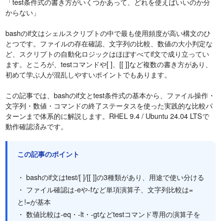
「test条件式の書き方がいくつかあって、どれを使えばいいのか分
からない」
bashのif文はシェルスクリプトの中で最も使用頻度が高い構文のひ
とつです。ファイルの存在確認、文字列の比較、数値の大小判定な
ど、スクリプトの自動化ロジックはほぼすべてif文で成り立ってい
ます。ところが、testコマンドや[ ]、[[ ]]など複数の書き方があり、
初めて学ぶ人が混乱しやすいポイントでもあります。
この記事では、bashのif文とtest条件式の基本から、ファイル操作・
文字列・数値・コマンドの終了ステータスを使った実践的な比較パ
ターンまで体系的に解説します。RHEL 9.4 / Ubuntu 24.04 LTSで
動作確認済みです。
この記事のポイント
・ bashのif文はtest/[ ]/[[ ]]の3種類があり、用途で使い分ける
・ ファイル確認は-eや-fなど単項演算子、文字列比較は=
と!=が基本
・ 数値比較は-eq・-lt・-gtなどtestコマンド専用の演算子を