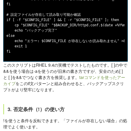
fi

# 設定ファイルが存在して読み取り可能か確認

if [ -f "$CONFIG_FILE" ] && [ -r "$CONFIG_FILE" ]; then

    cp "$CONFIG_FILE" "$BACKUP_DIR/httpd.conf.$(date +%Y%m%d)
    echo "バックアップ完了"

else

    echo "エラー: $CONFIG_FILE が存在しないか読み取れません" >&2

    exit 1

このスクリプトはRHEL 9.4の実機でテストしたものです。[ ]の中で
&&を使う場合は-aを使うのが旧来の書き方ですが、安全のため[ ]
と [ ]を&&でつなぐ書き方を推奨します。
tarコマンドを使ったアー
カイブ
をこのif文パターンと組み合わせると、バックアップスクリ
プトがより堅牢になります。
3. 否定条件（!）の使い方
!を使うと条件を反転できます。「ファイルが存在しない場合」の処
理でよく使います。