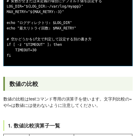
# 変数が空または未定義の場合にデフォルト値を設定する

LOG_DIR="${LOG_DIR:-/var/log/myapp}"

MAX_RETRY="${MAX_RETRY:-3}"

echo "ログディレクトリ: $LOG_DIR"

echo "最大リトライ回数: $MAX_RETRY"

# 空かどうかをif文で判定して設定する別の書き方

if [ -z "$TIMEOUT" ]; then

    TIMEOUT=30

数値の比較
数値の比較はtestコマンド専用の演算子を使います。文字列比較の=
や!=は数値には使わないように注意してください。
1. 数値比較演算子一覧