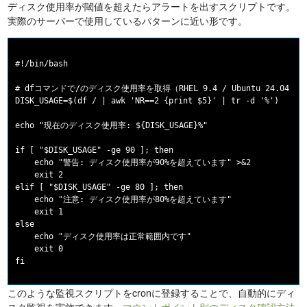
ディスク使用率が閾値を超えたらアラートを出すスクリプトです。
実際のサーバーで使用しているパターンに近い形です。
#!/bin/bash

# dfコマンドで/のディスク使用率を取得（RHEL 9.4 / Ubuntu 24.04 確
DISK_USAGE=$(df / | awk 'NR==2 {print $5}' | tr -d '%')

echo "現在のディスク使用率: ${DISK_USAGE}%"

if [ "$DISK_USAGE" -ge 90 ]; then

    echo "警告: ディスク使用率が90%を超えています" >&2

    exit 2

elif [ "$DISK_USAGE" -ge 80 ]; then

    echo "注意: ディスク使用率が80%を超えています"

    exit 1

else

    echo "ディスク使用率は正常範囲内です"

    exit 0

このような監視スクリプトをcronに登録することで、自動的にディ
スク監視を実施できます。
マウントポイント別のディスク確認方法