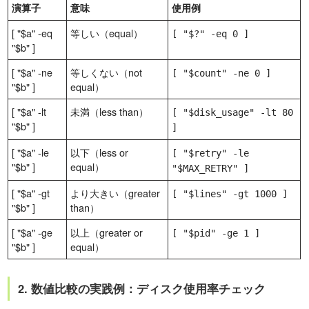
演算子
意味
使用例
[ "$a" -eq
等しい（equal）
[ "$?" -eq 0 ]
"$b" ]
[ "$a" -ne
等しくない（not
[ "$count" -ne 0 ]
"$b" ]
equal）
[ "$a" -lt
未満（less than）
[ "$disk_usage" -lt 80
"$b" ]
]
[ "$a" -le
以下（less or
[ "$retry" -le
"$b" ]
equal）
"$MAX_RETRY" ]
[ "$a" -gt
より大きい（greater
[ "$lines" -gt 1000 ]
"$b" ]
than）
[ "$a" -ge
以上（greater or
[ "$pid" -ge 1 ]
"$b" ]
equal）
2. 数値比較の実践例：ディスク使用率チェック