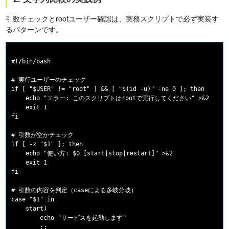
引数チェックとrootユーザー確認は、実務スクリプトで必ず実装す
るパターンです。
#!/bin/bash

# 実行ユーザーのチェック

if [ "$USER" != "root" ] && [ "$(id -u)" -ne 0 ]; then

    echo "エラー: このスクリプトはrootで実行してください" >&2

    exit 1

fi

# 引数が空かチェック

if [ -z "$1" ]; then

    echo "使い方: $0 [start|stop|restart]" >&2

    exit 1

fi

# 引数の内容を判定（caseによる多岐分岐）

case "$1" in

    start)

        echo "サービスを起動します"

        ;;
