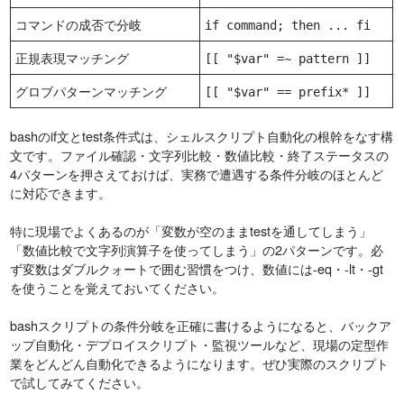
コマンドの成否で分岐
if command; then ... fi
正規表現マッチング
[[ "$var" =~ pattern ]]
グロブパターンマッチング
[[ "$var" == prefix* ]]
bashのif文とtest条件式は、シェルスクリプト自動化の根幹をなす構
文です。ファイル確認・文字列比較・数値比較・終了ステータスの
4パターンを押さえておけば、実務で遭遇する条件分岐のほとんど
に対応できます。
特に現場でよくあるのが「変数が空のままtestを通してしまう」
「数値比較で文字列演算子を使ってしまう」の2パターンです。必
ず変数はダブルクォートで囲む習慣をつけ、数値には-eq・-lt・-gt
を使うことを覚えておいてください。
bashスクリプトの条件分岐を正確に書けるようになると、バックア
ップ自動化・デプロイスクリプト・監視ツールなど、現場の定型作
業をどんどん自動化できるようになります。ぜひ実際のスクリプト
で試してみてください。