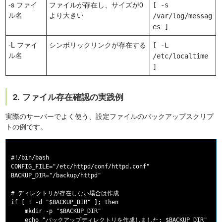
-s ファイ
ファイルが存在し、サイズが0
[ -s
ル名
より大きい
/var/log/messag
es ]
-L ファイ
シンボリックリンクが存在する
[ -L
ル名
/etc/localtime
]
2. ファイル存在確認の実践例
実際のサーバーでよく使う、設定ファイルのバックアップスクリプ
トの例です。
#!/bin/bash

CONFIG_FILE="/etc/httpd/conf/httpd.conf"

BACKUP_DIR="/backup/httpd"

# ディレクトリが存在しない場合は作成

if [ ! -d "$BACKUP_DIR" ]; then

    mkdir -p "$BACKUP_DIR"

    echo "バックアップディレクトリを作成しました: $BACKUP_DIR"
