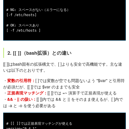
# NG: スペースがない（エラーになる）

[-f /etc/hosts]

# OK: スペースあり

2. [[ ]]（bash拡張）との違い
[[ ]]はbash固有の拡張構文で、[ ]よりも安全で高機能です。主な違
いは以下のとおりです。
・
[ ]では変数が空でも問題ないよう "$var" と引用符
変数の引用符：
が必須だが、[[ ]]では $var のままでも安全
・
[[ ]]では =~ 演算子で正規表現が使える
正規表現マッチング：
・
[[ ]]内では && と || をそのまま使えるが、[ ]内で
&&・|| の扱い：
は -a と -o を使う必要がある
# [[ ]]では正規表現マッチングが使える

version="9.4.1"
