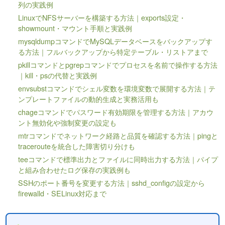
列の実践例
LinuxでNFSサーバーを構築する方法｜exports設定・
showmount・マウント手順と実践例
mysqldumpコマンドでMySQLデータベースをバックアップす
る方法｜フルバックアップから特定テーブル・リストアまで
pkillコマンドとpgrepコマンドでプロセスを名前で操作する方法
｜kill・psの代替と実践例
envsubstコマンドでシェル変数を環境変数で展開する方法｜テ
ンプレートファイルの動的生成と実務活用も
chageコマンドでパスワード有効期限を管理する方法｜アカウ
ント無効化や強制変更の設定も
mtrコマンドでネットワーク経路と品質を確認する方法｜pingと
tracerouteを統合した障害切り分けも
teeコマンドで標準出力とファイルに同時出力する方法｜パイプ
と組み合わせたログ保存の実践例も
SSHのポート番号を変更する方法｜sshd_configの設定から
firewalld・SELinux対応まで