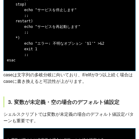
    stop)

        echo "サービスを停止します"

        ;;

    restart)

        echo "サービスを再起動します"

        ;;

    *)

        echo "エラー: 不明なオプション '$1'" >&2

        exit 1

        ;;

caseは文字列の多岐分岐に向いており、if/elifが3つ以上続く場合は
caseに書き換えると可読性が上がります。
3. 変数が未定義・空の場合のデフォルト値設定
シェルスクリプトでは変数が未定義の場合のデフォルト値設定パタ
ーンも重要です。