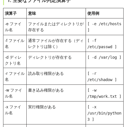
1. 主要なファイル判定演算子
演算子
意味
使用例
-e ファイ
ファイルまたはディレクトリが
[ -e /etc/hosts
ル名
存在する
]
-f ファイル
通常ファイルが存在する（ディ
[ -f
名
レクトリは除く）
/etc/passwd ]
-d ディレ
ディレクトリが存在する
[ -d /var/log ]
クトリ名
-r ファイル
読み取り権限がある
[ -r
名
/etc/shadow ]
-w ファイ
書き込み権限がある
[ -w
ル名
/tmp/work.txt ]
-x ファイ
実行権限がある
[ -x
ル名
/usr/bin/python
3 ]