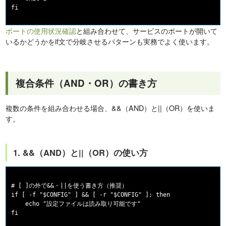
ポートの使用状況確認
と組み合わせて、サービスのポートが開いて
いるかどうかをif文で分岐させるパターンも実務でよく使います。
複合条件（AND・OR）の書き方
複数の条件を組み合わせる場合、&&（AND）と||（OR）を使いま
す。
1. &&（AND）と||（OR）の使い方
# [ ]の外で&&・||を使う書き方（推奨）

if [ -f "$CONFIG" ] && [ -r "$CONFIG" ]; then

    echo "設定ファイルは読み取り可能です"

fi
