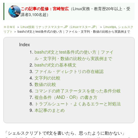
この記事の監修：宮崎智広
（Linux実務・教育歴20年以上・受
講者3,100名超）
ＨＯＭＥ
＞
Linux技術 リナックスマスター.JP（Linuxマスター.JP）
＞
Linuxtips
,
シェルスク
リプト
＞ bashのif文とtest条件式の使い方｜ファイル・文字列・数値の比較から実践例まで
Index
bashのif文とtest条件式の使い方｜ファイ
ル・文字列・数値の比較から実践例まで
bashのif文の基本構文
ファイル・ディレクトリの存在確認
文字列の比較
数値の比較
コマンドの終了ステータスを使った条件分岐
複合条件（AND・OR）の書き方
トラブルシュート・よくあるエラーと対処法
本記事のまとめ
「シェルスクリプトでif文を書いたら、思ったように動かない」