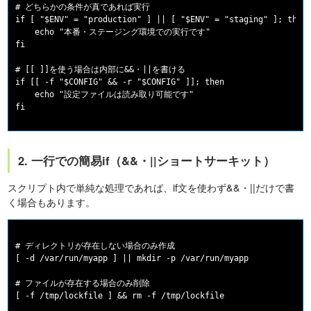
# どちらかの条件が真であれば実行

if [ "$ENV" = "production" ] || [ "$ENV" = "staging" ]; then

    echo "本番・ステージング環境での実行です"

fi

# [[ ]]を使う場合は内部に&&・||を書ける

if [[ -f "$CONFIG" && -r "$CONFIG" ]]; then

    echo "設定ファイルは読み取り可能です"

2. 一行での簡易if（&&・||ショートサーキット）
スクリプト内で単純な処理であれば、if文を使わず&&・||だけで書
く場合もあります。
# ディレクトリが存在しない場合のみ作成

[ -d /var/run/myapp ] || mkdir -p /var/run/myapp

# ファイルが存在する場合のみ削除

[ -f /tmp/lockfile ] && rm -f /tmp/lockfile
