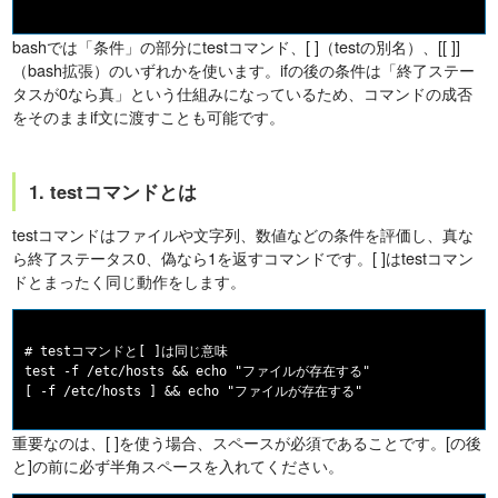
bashでは「条件」の部分にtestコマンド、[ ]（testの別名）、[[ ]]
（bash拡張）のいずれかを使います。ifの後の条件は「終了ステー
タスが0なら真」という仕組みになっているため、コマンドの成否
をそのままif文に渡すことも可能です。
1. testコマンドとは
testコマンドはファイルや文字列、数値などの条件を評価し、真な
ら終了ステータス0、偽なら1を返すコマンドです。[ ]はtestコマン
ドとまったく同じ動作をします。
# testコマンドと[ ]は同じ意味

test -f /etc/hosts && echo "ファイルが存在する"

重要なのは、[ ]を使う場合、スペースが必須であることです。[の後
と]の前に必ず半角スペースを入れてください。