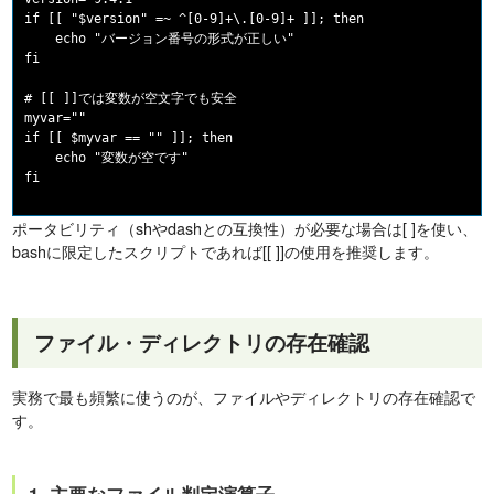
if [[ "$version" =~ ^[0-9]+\.[0-9]+ ]]; then

    echo "バージョン番号の形式が正しい"

fi

# [[ ]]では変数が空文字でも安全

myvar=""

if [[ $myvar == "" ]]; then

    echo "変数が空です"

ポータビリティ（shやdashとの互換性）が必要な場合は[ ]を使い、
bashに限定したスクリプトであれば[[ ]]の使用を推奨します。
ファイル・ディレクトリの存在確認
実務で最も頻繁に使うのが、ファイルやディレクトリの存在確認で
す。