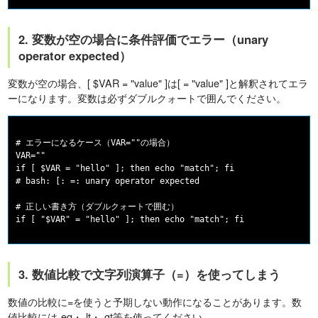
2. 変数が空の場合に条件評価でエラー（unary
operator expected）
変数が空の場合、[ $VAR = "value" ]は[ = "value" ]と解釈されてエラ
ーになります。変数は必ずダブルクォートで囲んでください。
# エラーになるケース（VAR=""の場合）

VAR=""

if [ $VAR = "hello" ]; then echo "match"; fi

# bash: [: =: unary operator expected

# 正しい書き方（ダブルクォートで囲む）

3. 数値比較で文字列演算子（=）を使ってしまう
数値の比較に=を使うと予期しない動作になることがあります。数
値比較には-eq・-lt・-gt等を使ってください。