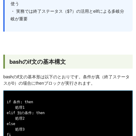
使う
・ 実務では終了ステータス（$?）の活用とelifによる多岐分
岐が重要
bashのif文の基本構文
bashのif文の基本形は以下のとおりです。条件が真（終了ステータ
スが0）の場合にthenブロックが実行されます。
if 条件; then

    処理1

elif 別の条件; then

    処理2

else

    処理3
