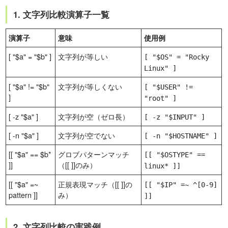
1. 文字列比較演算子一覧
演算子
意味
使用例
[ "$a" = "$b" ]
文字列が等しい
[ "$OS" = "Rocky
Linux" ]
[ "$a" != "$b"
文字列が等しくない
[ "$USER" !=
]
"root" ]
[ -z "$a" ]
文字列が空（ゼロ長）
[ -z "$INPUT" ]
[ -n "$a" ]
文字列が空でない
[ -n "$HOSTNAME" ]
[[ "$a" == $b*
グロブパターンマッチ
[[ "$OSTYPE" ==
]]
（[[ ]]のみ）
linux* ]]
[[ "$a" =~
正規表現マッチ（[[ ]]の
[[ "$IP" =~ ^[0-9]
pattern ]]
み）
]]
2. 文字列比較の実践例