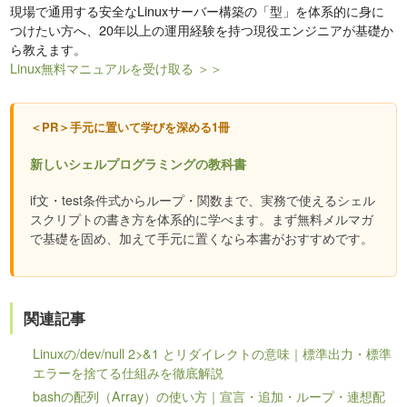
現場で通用する安全なLinuxサーバー構築の「型」を体系的に身に
つけたい方へ、20年以上の運用経験を持つ現役エンジニアが基礎か
ら教えます。
Linux無料マニュアルを受け取る ＞＞
＜PR＞手元に置いて学びを深める1冊
新しいシェルプログラミングの教科書
if文・test条件式からループ・関数まで、実務で使えるシェル
スクリプトの書き方を体系的に学べます。まず無料メルマガ
で基礎を固め、加えて手元に置くなら本書がおすすめです。
関連記事
Linuxの/dev/null 2>&1 とリダイレクトの意味｜標準出力・標準
エラーを捨てる仕組みを徹底解説
bashの配列（Array）の使い方｜宣言・追加・ループ・連想配