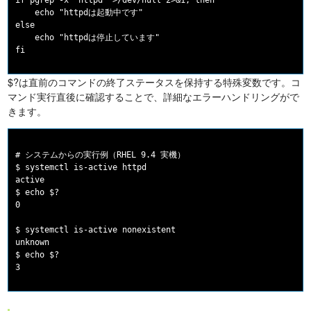
if pgrep -x "httpd" >/dev/null 2>&1; then

    echo "httpdは起動中です"

else

    echo "httpdは停止しています"

$?は直前のコマンドの終了ステータスを保持する特殊変数です。コ
マンド実行直後に確認することで、詳細なエラーハンドリングがで
きます。
# システムからの実行例（RHEL 9.4 実機）

$ systemctl is-active httpd

active

$ echo $?

0

$ systemctl is-active nonexistent

unknown

$ echo $?
