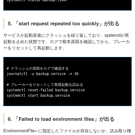
5. 「start request repeated too quickly」が出る
サービスが起動直後にクラッシュを繰り返しており、systemdが再
起動を止めた状態です。ログで根本原因を確認してから、ブレーカ
ーをリセットして再起動します。
# クラッシュの原因をログで確認する

journalctl -u backup.service -n 30

# ブレーカーをリセットして再度起動を試みる

systemctl reset-failed backup.service

6. 「Failed to load environment files」が出る
EnvironmentFile= に指定したファイルが存在しないか、読み取り権