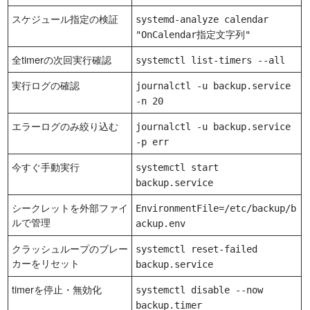
スケジュール指定の検証
systemd-analyze calendar
"OnCalendar指定文字列"
全timerの次回実行確認
systemctl list-timers --all
実行ログの確認
journalctl -u backup.service
-n 20
エラーログのみ絞り込む
journalctl -u backup.service
-p err
今すぐ手動実行
systemctl start
backup.service
シークレットを外部ファイ
EnvironmentFile=/etc/backup/b
ルで管理
ackup.env
クラッシュループのブレー
systemctl reset-failed
カーをリセット
backup.service
timerを停止・無効化
systemctl disable --now
backup.timer