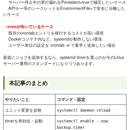
サーバー停止中の実行漏れをPersistent=trueで補完したいケース
APIキー等のシークレットをEnvironmentFile=で安全に分離した
いケース
・
cronが向いているケース
既存のcrontabエントリを移行するコストが高い環境
Dockerコンテナ内など、systemdが動作しない環境
ユーザー単位の設定を`crontab -e`で素早く追加したい場合
新規にジョブを追加するなら、systemd timerを選ぶのが今のLinux
サーバー運用のスタンダードになりつつあります。
本記事のまとめ
やりたいこと
コマンド・設定
ユニット変更を反映
systemctl daemon-reload
timerを有効化・起動
systemctl enable --now
backup.timer