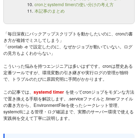
cronとsystemd timerの使い分けの考え方
本記事のまとめ
「毎日深夜にバックアップスクリプトを動かしたいのに、cronの書
き方が複雑でミスしてしまう」
「crontab -e で設定したのに、なぜかジョブが動いていない。ログ
の見方もよくわからない」
こういった悩みを持つエンジニアは多いはずです。cronは歴史ある
定番ツールですが、環境変数の引き継ぎや実行ログの管理が独特
で、トラブルのたびに原因究明に手間がかかります。
この記事では、
を使ってcronジョブをモダンな方法
systemd timer
で置き換える手順を解説します。.serviceファイルと.timerファイル
の書き方から、EnvironmentFileを使ったシークレット管理、
systemctlによる管理・ログ確認まで、実際のサーバー環境で使える
実践例を交えて丁寧に説明します。