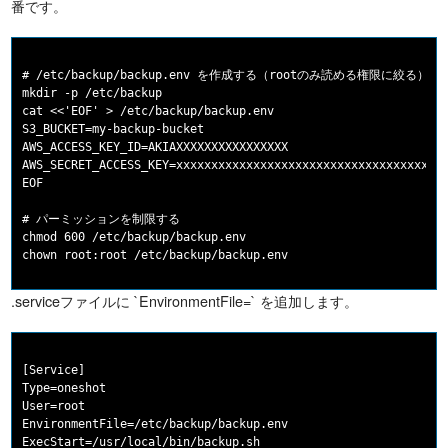
番です。
# /etc/backup/backup.env を作成する（rootのみ読める権限に絞る）

mkdir -p /etc/backup

cat <<'EOF' > /etc/backup/backup.env

S3_BUCKET=my-backup-bucket

AWS_ACCESS_KEY_ID=AKIAXXXXXXXXXXXXXXXX

AWS_SECRET_ACCESS_KEY=xxxxxxxxxxxxxxxxxxxxxxxxxxxxxxxxxxxxxxx
EOF

# パーミッションを制限する

chmod 600 /etc/backup/backup.env

.serviceファイルに `EnvironmentFile=` を追加します。
[Service]

Type=oneshot

User=root

EnvironmentFile=/etc/backup/backup.env
