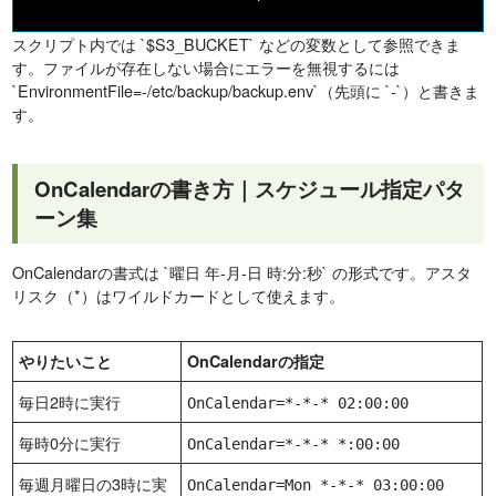
スクリプト内では `$S3_BUCKET` などの変数として参照できま
す。ファイルが存在しない場合にエラーを無視するには
`EnvironmentFile=-/etc/backup/backup.env`（先頭に `-`）と書きま
す。
OnCalendarの書き方｜スケジュール指定パタ
ーン集
OnCalendarの書式は `曜日 年-月-日 時:分:秒` の形式です。アスタ
リスク（*）はワイルドカードとして使えます。
やりたいこと
OnCalendarの指定
毎日2時に実行
OnCalendar=*-*-* 02:00:00
毎時0分に実行
OnCalendar=*-*-* *:00:00
毎週月曜日の3時に実
OnCalendar=Mon *-*-* 03:00:00