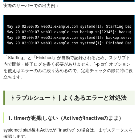
実際のサーバーでの出力例：
May 20 02:00:05 web01.example.com systemd[1]: Starting Daily 
May 20 02:00:07 web01.example.com backup.sh[12345]: backup co
May 20 02:00:07 web01.example.com systemd[1]: backup.service:
「Starting」と「Finished」が自動で記録されるため、スクリプト
内で開始・終了ログを書く必要がありません。`-p err` オプション
を使えばエラーのみに絞り込めるので、定期チェックの際に特に役
立ちます。
トラブルシュート｜よくあるエラーと対処法
1. timerが起動しない（Activeがinactiveのまま）
systemctl start後もActiveが `inactive` の場合は、まずステータスを
確認します。