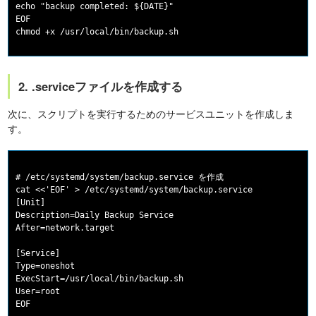
echo "backup completed: ${DATE}"

EOF

2. .serviceファイルを作成する
次に、スクリプトを実行するためのサービスユニットを作成しま
す。
# /etc/systemd/system/backup.service を作成

cat <<'EOF' > /etc/systemd/system/backup.service

[Unit]

Description=Daily Backup Service

After=network.target

[Service]

Type=oneshot

ExecStart=/usr/local/bin/backup.sh

User=root
