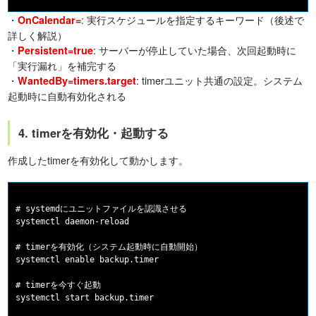
・
: 実行スケジュールを指定するキーワード（後述で
OnCalendar=
詳しく解説）
・
: サーバーが停止していた場合、次回起動時に
Persistent=true
「実行漏れ」を補完する
・
: timerユニット共通の設定。システム
WantedBy=timers.target
起動時に自動有効化される
4. timerを有効化・起動する
作成したtimerを有効化して動かします。
# systemdにユニットファイルを認識させる

systemctl daemon-reload

# timerを有効化（システム起動時に自動開始）

systemctl enable backup.timer

# timerを今すぐ起動

systemctl start backup.timer
