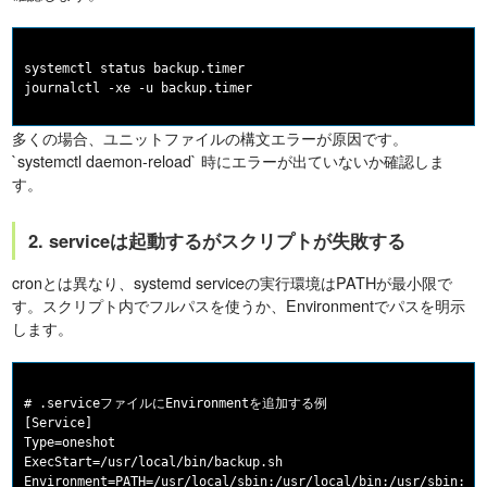
systemctl status backup.timer

多くの場合、ユニットファイルの構文エラーが原因です。
`systemctl daemon-reload` 時にエラーが出ていないか確認しま
す。
2. serviceは起動するがスクリプトが失敗する
cronとは異なり、systemd serviceの実行環境はPATHが最小限で
す。スクリプト内でフルパスを使うか、Environmentでパスを明示
します。
# .serviceファイルにEnvironmentを追加する例

[Service]

Type=oneshot

ExecStart=/usr/local/bin/backup.sh

Environment=PATH=/usr/local/sbin:/usr/local/bin:/usr/sbin:/us