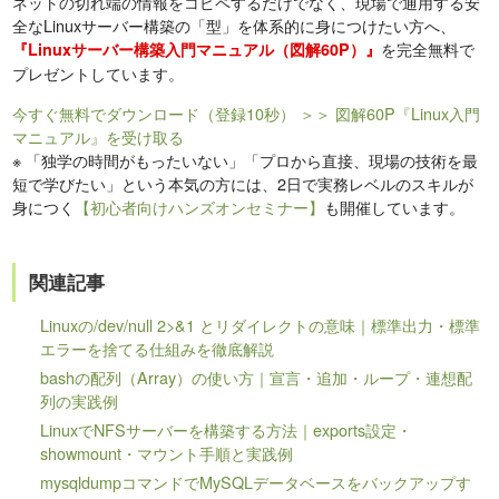
ネットの切れ端の情報をコピペするだけでなく、現場で通用する安
全なLinuxサーバー構築の「型」を体系的に身につけたい方へ、
を完全無料で
『Linuxサーバー構築入門マニュアル（図解60P）』
プレゼントしています。
今すぐ無料でダウンロード（登録10秒）
＞＞ 図解60P『Linux入門
マニュアル』を受け取る
※
「独学の時間がもったいない」「プロから直接、現場の技術を最
短で学びたい」という本気の方には、2日で実務レベルのスキルが
身につく
【初心者向けハンズオンセミナー】
も開催しています。
関連記事
Linuxの/dev/null 2>&1 とリダイレクトの意味｜標準出力・標準
エラーを捨てる仕組みを徹底解説
bashの配列（Array）の使い方｜宣言・追加・ループ・連想配
列の実践例
LinuxでNFSサーバーを構築する方法｜exports設定・
showmount・マウント手順と実践例
mysqldumpコマンドでMySQLデータベースをバックアップす