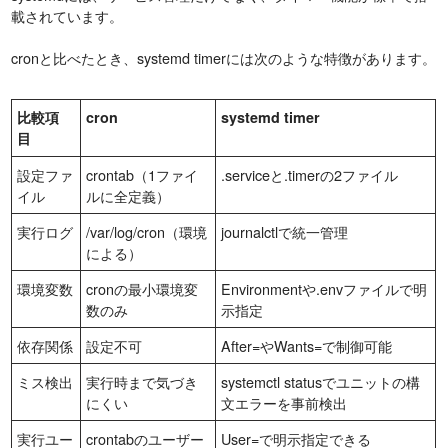
載されています。
cronと比べたとき、systemd timerには次のような特徴があります。
比較項
cron
systemd timer
目
設定ファ
crontab（1ファイ
.serviceと.timerの2ファイル
イル
ルに全定義）
実行ログ
/var/log/cron（環境
journalctlで統一管理
による）
環境変数
cronの最小環境変
Environmentや.envファイルで明
数のみ
示指定
依存関係
設定不可
After=やWants=で制御可能
ミス検出
実行時まで気づき
systemctl statusでユニットの構
にくい
文エラーを事前検出
実行ユー
crontabのユーザー
User=で明示指定できる