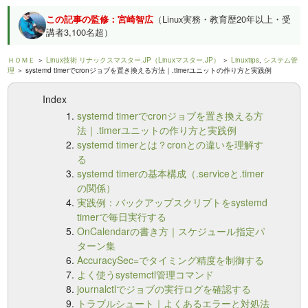
この記事の監修：宮崎智広
（Linux実務・教育歴20年以上・受
講者3,100名超）
ＨＯＭＥ
＞
Linux技術 リナックスマスター.JP（Linuxマスター.JP）
＞
Linuxtips
,
システム管
理
＞ systemd timerでcronジョブを置き換える方法｜.timerユニットの作り方と実践例
Index
systemd timerでcronジョブを置き換える方
法｜.timerユニットの作り方と実践例
systemd timerとは？cronとの違いを理解す
る
systemd timerの基本構成（.serviceと.timer
の関係）
実践例：バックアップスクリプトをsystemd
timerで毎日実行する
OnCalendarの書き方｜スケジュール指定パ
ターン集
AccuracySec=でタイミング精度を制御する
よく使うsystemctl管理コマンド
journalctlでジョブの実行ログを確認する
トラブルシュート｜よくあるエラーと対処法