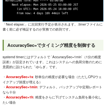
Normalized form: Mon *-*-* 03:00:00

    Next elapse: Mon 2026-05-25 03:00:00 JST

       (in UTC): Mon 2026-05-24 18:00:00 UTC

「Next elapse:」に次回実行予定が表示されます。.timerファイルに
書く前に必ず検証するのが実務での鉄則です。
AccuracySec=でタイミング精度を制御する
systemd timerにはデフォルトで `AccuracySec=1min`（1分の精度
誤差）が設定されています。これはシステムへの負荷分散のために
意図的に設けられた「ゆらぎ」です。
・
: 秒単位の精度が必要な場合（ただしCPUウェ
AccuracySec=1s
イクアップ頻度が増える）
・
: デフォルト。バックアップや定期レポート
AccuracySec=1min
なら十分
・
: 精度をさらに下げてシステム負荷を最小化し
AccuracySec=1h
たい場合