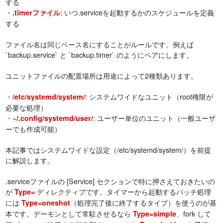
する
・
: いつ.serviceを起動するかのスケジュールを定義
.timerファイル
する
ファイル名は同じベース名にすることがルールです。例えば
`backup.service` と `backup.timer` のようにペアにします。
ユニットファイルの配置場所は用途によって2種類あります。
・
: システムワイドなユニット（root権限が
/etc/systemd/system/
必要な処理）
・
: ユーザー単位のユニット（一般ユーザ
~/.config/systemd/user/
ーでも作成可能）
本記事ではシステムワイドな設定（/etc/systemd/system/）を前提
に解説します。
.serviceファイルの [Service] セクションで特に押さえておきたいの
が
ディレクティブです。タイマーから起動するバッチ処理
Type=
には
（処理完了後に終了するタイプ）を使うのが基
Type=oneshot
本です。デーモンとして常駐させるなら
、fork して
Type=simple