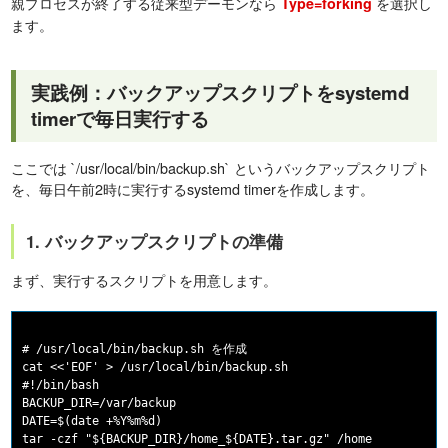
親プロセスが終了する従来型デーモンなら
を選択し
Type=forking
ます。
実践例：バックアップスクリプトをsystemd
timerで毎日実行する
ここでは `/usr/local/bin/backup.sh` というバックアップスクリプト
を、毎日午前2時に実行するsystemd timerを作成します。
1. バックアップスクリプトの準備
まず、実行するスクリプトを用意します。
# /usr/local/bin/backup.sh を作成

cat <<'EOF' > /usr/local/bin/backup.sh

#!/bin/bash

BACKUP_DIR=/var/backup

DATE=$(date +%Y%m%d)

tar -czf "${BACKUP_DIR}/home_${DATE}.tar.gz" /home
