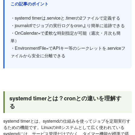
この記事のポイント
・systemd timerは.serviceと.timerの2ファイルで定義する
・journalctlでジョブの実行ログをcronより簡単に追跡できる
・OnCalendar=で柔軟な時刻指定が可能（週次・月次も簡
単）
・EnvironmentFile=でAPIキー等のシークレットを.serviceフ
ァイルから安全に分離できる
systemd timerとは？cronとの違いを理解す
る
systemd timerとは、systemdの仕組みを使ってジョブを定期実行す
るための機能です。Linuxのinitシステムとして広く使われている
systemdには、サービス管理だけでなく、タイマー機能が標準で搭