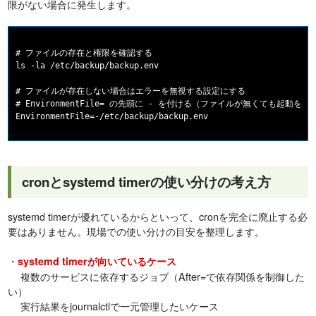
限がない場合に発生します。
# ファイルの存在と権限を確認する

ls -la /etc/backup/backup.env

# ファイルが存在しない場合はエラーを無視する設定にする

# EnvironmentFile= の先頭に - を付ける（ファイルが無くても起動を続け
cronとsystemd timerの使い分けの考え方
systemd timerが優れているからといって、cronを完全に廃止する必
要はありません。現場での使い分けの目安を整理します。
・
systemd timerが向いているケース
複数のサービスに依存するジョブ（After=で依存関係を制御した
い）
実行結果をjournalctlで一元管理したいケース