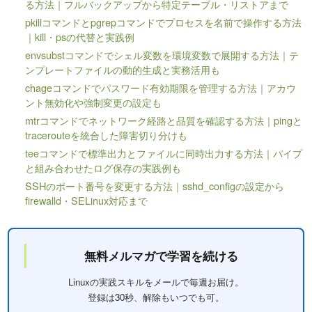
る方法｜フルバックアップから特定テーブル・リストアまで
pkillコマンドとpgrepコマンドでプロセスを名前で操作する方法
｜kill・psの代替と実践例
envsubstコマンドでシェル変数を環境変数で展開する方法｜テ
ンプレートファイルの動的生成と実務活用も
chageコマンドでパスワード有効期限を管理する方法｜アカウ
ント無効化や強制変更の設定も
mtrコマンドでネットワーク経路と品質を確認する方法｜pingと
tracerouteを統合した障害切り分けも
teeコマンドで標準出力とファイルに同時出力する方法｜パイプ
と組み合わせたログ保存の実践例も
SSHのポート番号を変更する方法｜sshd_configの設定から
firewalld・SELinux対応まで
無料メルマガで学習を続ける
Linuxの実践スキルをメールで毎週お届け。
登録は30秒、解除もいつでも可。