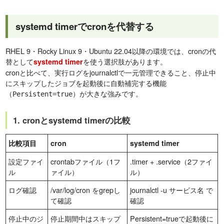
systemd timerでcronを代替する
RHEL 9・Rocky Linux 9・Ubuntu 22.04以降の環境では、cronの代
替として
を使う選択肢があります。
systemd timer
cronと比べて、実行ログをjournalctlで一元管理できること、停止中
にスキップしたジョブを起動後に自動補完する機能
（
）が大きな強みです。
Persistent=true
1. cronとsystemd timerの比較
比較項目
cron
systemd timer
設定ファイ
crontabファイル（1フ
.timer + .service（2ファイ
ル
ァイル）
ル）
ログ確認
/var/log/cron をgrepし
journalctl -u サービス名 で
て確認
確認
停止中のジ
停止期間中はスキップ
Persistent=trueで起動後に