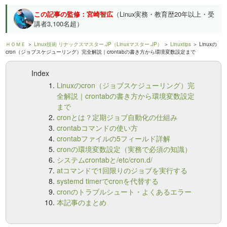
この記事の監修：宮崎智広
（Linux実務・教育歴20年以上・受
講者3,100名超）
ＨＯＭＥ
＞
Linux技術 リナックスマスター.JP（Linuxマスター.JP）
＞
Linuxtips
＞ Linuxの
cron（ジョブスケジューリング）完全解説｜crontabの書き方から環境変数設定まで
Index
Linuxのcron（ジョブスケジューリング）完
全解説｜crontabの書き方から環境変数設定
まで
cronとは？定期ジョブ自動化の仕組み
crontabコマンドの使い方
crontabファイルの5フィールド詳解
cronの環境変数設定（実務で必須の知識）
システムcrontabと/etc/cron.d/
atコマンドで1回限りのジョブを実行する
systemd timerでcronを代替する
cronのトラブルシュート・よくあるエラー
本記事のまとめ