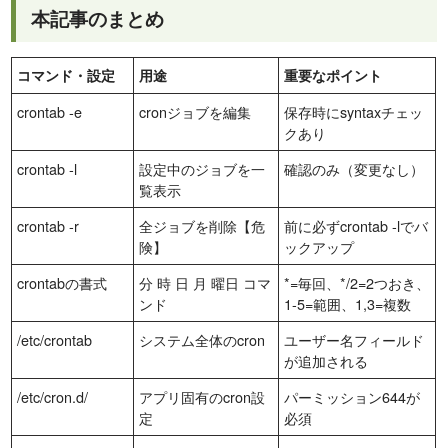
本記事のまとめ
コマンド・設定
用途
重要なポイント
crontab -e
cronジョブを編集
保存時にsyntaxチェッ
クあり
crontab -l
設定中のジョブを一
確認のみ（変更なし）
覧表示
crontab -r
全ジョブを削除【危
前に必ずcrontab -lでバ
険】
ックアップ
crontabの書式
分 時 日 月 曜日 コマ
*=毎回、*/2=2つおき、
ンド
1-5=範囲、1,3=複数
/etc/crontab
システム全体のcron
ユーザー名フィールド
が追加される
/etc/cron.d/
アプリ固有のcron設
パーミッション644が
定
必須