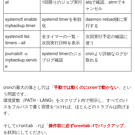
at
1回限りのジョブ実行
atqで確認、atrmでキ
ャンセル
systemctl enable
systemd timerを有効
daemon-reload後に実
mybackup.timer
化
行する
systemctl list-
全タイマーの一覧・
次回実行予定の確認に
timers --all
次回実行日時を表示
使う
journalctl -u
systemd timerのジョ
cronより詳細なログが
mybackup.servic
ブログ確認
取れる
e
cronの最大の落とし穴は「
」とい
手動では動くのにcronで動かない
う問題です。
環境変数（PATH・LANG）をスクリプト内で明示し、すべてのパ
スをフルパスで書く習慣をつければ、ほとんどのトラブルは防げま
す。
そして
は「
」
操作前に必ずcrontab -lでバックアップ
crontab -r
を鉄則にしてください。