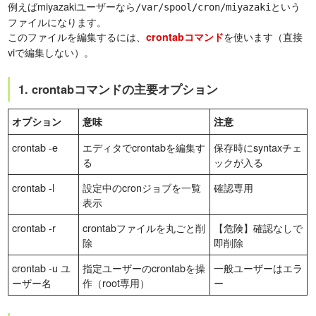
例えばmiyazakiユーザーなら
という
/var/spool/cron/miyazaki
ファイルになります。
このファイルを編集するには、
を使います（直接
crontabコマンド
viで編集しない）。
1. crontabコマンドの主要オプション
オプション
意味
注意
crontab -e
エディタでcrontabを編集す
保存時にsyntaxチェ
る
ックが入る
crontab -l
設定中のcronジョブを一覧
確認専用
表示
crontab -r
crontabファイルを丸ごと削
【危険】確認なしで
除
即削除
crontab -u ユ
指定ユーザーのcrontabを操
一般ユーザーはエラ
ーザー名
作（root専用）
ー