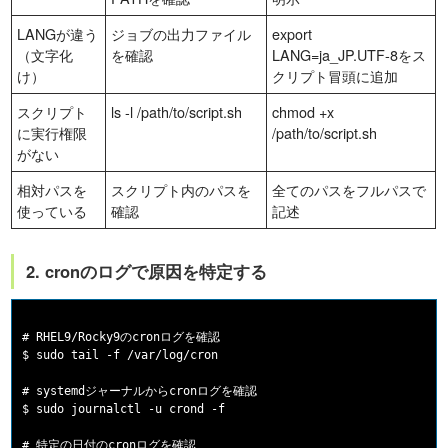
LANGが違う
ジョブの出力ファイル
export
（文字化
を確認
LANG=ja_JP.UTF-8をス
け）
クリプト冒頭に追加
スクリプト
ls -l /path/to/script.sh
chmod +x
に実行権限
/path/to/script.sh
がない
相対パスを
スクリプト内のパスを
全てのパスをフルパスで
使っている
確認
記述
2. cronのログで原因を特定する
# RHEL9/Rocky9のcronログを確認

$ sudo tail -f /var/log/cron

# systemdジャーナルからcronログを確認

$ sudo journalctl -u crond -f

# 特定の日付のcronログを確認
