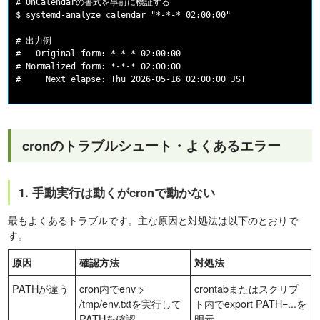
# OnCalendarの書式を事前に検証する

$ systemd-analyze calendar "*-*-* 02:00:00"

# 出力例

#   Original form: *-*-* 02:00:00

# Normalized form: *-*-* 02:00:00

cronのトラブルシュート・よくあるエラー
1. 手動実行は動くがcronで動かない
最もよくあるトラブルです。主な原因と対処法は以下のとおりで
す。
原因
確認方法
対処法
PATHが違う
cron内でenv >
crontabまたはスクリプ
/tmp/env.txtを実行して
ト内でexport PATH=...を
PATHを確認
明示