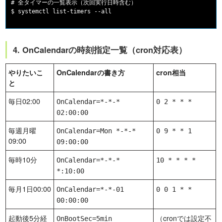
# 全タイマーの一覧表示（次回実行日時含む）

4. OnCalendarの時刻指定一覧（cron対応表）
やりたいこ
OnCalendarの書き方
cron相当
と
毎日02:00
OnCalendar=*-*-*
0 2 * * *
02:00:00
毎週月曜
OnCalendar=Mon *-*-*
0 9 * * 1
09:00
09:00:00
毎時10分
OnCalendar=*-*-*
10 * * * *
*:10:00
毎月1日00:00
OnCalendar=*-*-01
0 0 1 * *
00:00:00
起動後5分経
（cronでは設定不
OnBootSec=5min