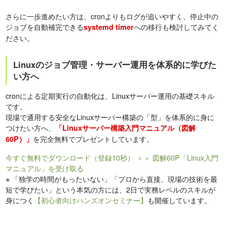
さらに一歩進めたい方は、cronよりもログが追いやすく、停止中の
ジョブを自動補完できる
への移行も検討してみてく
systemd timer
ださい。
Linuxのジョブ管理・サーバー運用を体系的に学びた
い方へ
cronによる定期実行の自動化は、Linuxサーバー運用の基礎スキル
です。
現場で通用する安全なLinuxサーバー構築の「型」を体系的に身に
つけたい方へ、
「Linuxサーバー構築入門マニュアル（図解
を完全無料でプレゼントしています。
60P）」
今すぐ無料でダウンロード（登録10秒）
＞＞ 図解60P「Linux入門
マニュアル」を受け取る
※
「独学の時間がもったいない」「プロから直接、現場の技術を最
短で学びたい」という本気の方には、2日で実務レベルのスキルが
身につく
【初心者向けハンズオンセミナー】
も開催しています。