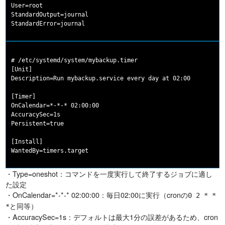
User=root

StandardOutput=journal

# /etc/systemd/system/mybackup.timer

[Unit]

Description=Run mybackup.service every day at 02:00

[Timer]

OnCalendar=*-*-* 02:00:00

AccuracySec=1s

Persistent=true

[Install]

・Type=oneshot：コマンドを一度実行して終了するジョブに適し
た設定
・OnCalendar=*-*-* 02:00:00：毎日02:00に実行（cronの
0 2 * *
と同等）
*
・AccuracySec=1s：デフォルトは最大1分の誤差があるため、cron