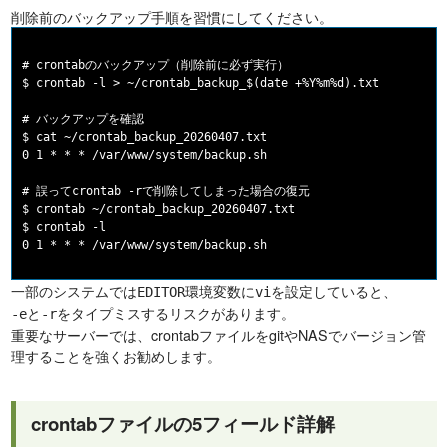
削除前のバックアップ手順を習慣にしてください。
# crontabのバックアップ（削除前に必ず実行）

$ crontab -l > ~/crontab_backup_$(date +%Y%m%d).txt

# バックアップを確認

$ cat ~/crontab_backup_20260407.txt

0 1 * * * /var/www/system/backup.sh

# 誤ってcrontab -rで削除してしまった場合の復元

$ crontab ~/crontab_backup_20260407.txt

$ crontab -l

一部のシステムでは
環境変数に
を設定していると、
EDITOR
vi
と
をタイプミスするリスクがあります。
-e
-r
重要なサーバーでは、crontabファイルをgitやNASでバージョン管
理することを強くお勧めします。
crontabファイルの5フィールド詳解