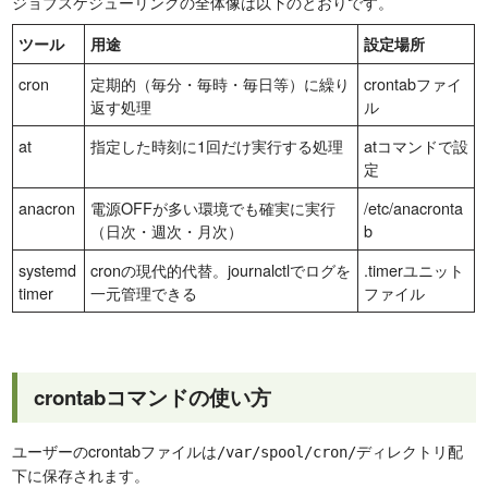
ジョブスケジューリングの全体像は以下のとおりです。
ツール
用途
設定場所
cron
定期的（毎分・毎時・毎日等）に繰り
crontabファイ
返す処理
ル
at
指定した時刻に1回だけ実行する処理
atコマンドで設
定
anacron
電源OFFが多い環境でも確実に実行
/etc/anacronta
（日次・週次・月次）
b
systemd
cronの現代的代替。journalctlでログを
.timerユニット
timer
一元管理できる
ファイル
crontabコマンドの使い方
ユーザーのcrontabファイルは
ディレクトリ配
/var/spool/cron/
下に保存されます。