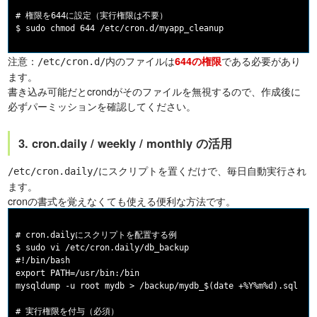
# 権限を644に設定（実行権限は不要）

注意：
内のファイルは
である必要があり
644の権限
/etc/cron.d/
ます。
書き込み可能だとcrondがそのファイルを無視するので、作成後に
必ずパーミッションを確認してください。
3. cron.daily / weekly / monthly の活用
にスクリプトを置くだけで、毎日自動実行され
/etc/cron.daily/
ます。
cronの書式を覚えなくても使える便利な方法です。
# cron.dailyにスクリプトを配置する例

$ sudo vi /etc/cron.daily/db_backup

#!/bin/bash

export PATH=/usr/bin:/bin

mysqldump -u root mydb > /backup/mydb_$(date +%Y%m%d).sql

# 実行権限を付与（必須）
