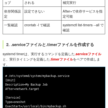
ョブ
される
補完実行
依存関係設
設定できない
After=で依存サービスを指
定
定可能
一覧確認
crontab -l で確認
systemctl list-timers --all で
確認
2. .serviceファイルと.timerファイルを作成する
systemd timerは、実行するコマンドを定義した
.serviceファイル
と、実行タイミングを定義した
をペアで作成しま
.timerファイル
す。
# /etc/systemd/system/mybackup.service

[Unit]

Description=My Backup Job

After=network.target

[Service]

Type=oneshot

ExecStart=/usr/local/bin/mybackup.sh
