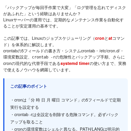
「バックアップが毎回手作業で大変」「ログ管理を忘れてディスク
があふれた」という経験はありませんか？
Linuxサーバーの運用では、定期的なメンテナンス作業を自動化す
ることが安定運用の基本です。
この記事では、Linuxのジョブスケジューリング（
と
コマン
cron
at
ド）を体系的に解説します。
crontabの5フィールドの書き方・システムcrontab・/etc/cron.d/・
環境変数設定、
の危険性とバックアップ手順、さらに
crontab -r
cronの現代的な代替手段である
の使い方まで、実務
systemd timer
で使えるノウハウを網羅しています。
この記事のポイント
・cronは「分 時 日 月 曜日 コマンド」の5フィールドで定期
実行を設定する
・crontab -rは全設定を削除する危険コマンド。必ずバック
アップを取ること
・cronの環境変数はシェルと異なる。PATH/LANGは明示的