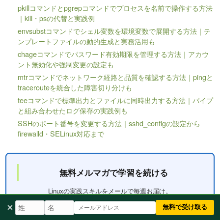
pkillコマンドとpgrepコマンドでプロセスを名前で操作する方法
｜kill・psの代替と実践例
envsubstコマンドでシェル変数を環境変数で展開する方法｜テ
ンプレートファイルの動的生成と実務活用も
chageコマンドでパスワード有効期限を管理する方法｜アカウ
ント無効化や強制変更の設定も
mtrコマンドでネットワーク経路と品質を確認する方法｜pingと
tracerouteを統合した障害切り分けも
teeコマンドで標準出力とファイルに同時出力する方法｜パイプ
と組み合わせたログ保存の実践例も
SSHのポート番号を変更する方法｜sshd_configの設定から
firewalld・SELinux対応まで
無料メルマガで学習を続ける
Linuxの実践スキルをメールで毎週お届け。
登録は30秒、解除もいつでも可。
×
無料で受け取る