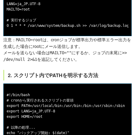
LANG=ja_JP.UTF-8

MAILTO=root

# 実行するジョブ

注意：
は、cronジョブが標準出力や標準エラー出力を
MAILTO=root
生成した場合にrootにメール送信します。
メールを送らない場合は
にするか、ジョブの末尾に
MAILTO=""
>>
を追記してください。
/dev/null 2>&1
2. スクリプト内でPATHを明示する方法
#!/bin/bash

# cronから実行されるスクリプトの冒頭

export PATH=/usr/local/bin:/usr/bin:/bin:/usr/sbin:/sbin

export LANG=ja_JP.UTF-8

export HOME=/root

# 以降の処理...

echo "バックアップ開始: $(date)"
