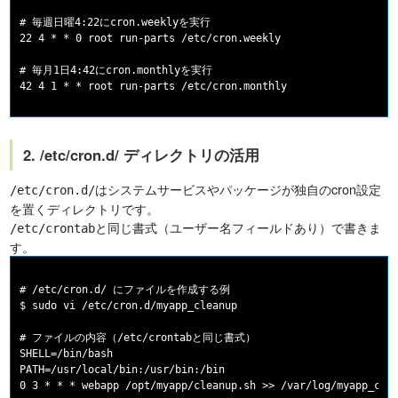
# 毎週日曜4:22にcron.weeklyを実行

22 4 * * 0 root run-parts /etc/cron.weekly

# 毎月1日4:42にcron.monthlyを実行

2. /etc/cron.d/ ディレクトリの活用
はシステムサービスやパッケージが独自のcron設定
/etc/cron.d/
を置くディレクトリです。
と同じ書式（ユーザー名フィールドあり）で書きま
/etc/crontab
す。
# /etc/cron.d/ にファイルを作成する例

$ sudo vi /etc/cron.d/myapp_cleanup

# ファイルの内容（/etc/crontabと同じ書式）

SHELL=/bin/bash

PATH=/usr/local/bin:/usr/bin:/bin

0 3 * * * webapp /opt/myapp/cleanup.sh >> /var/log/myapp_clea