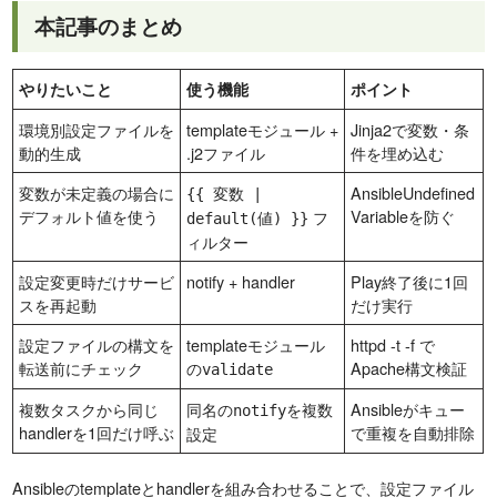
本記事のまとめ
やりたいこと
使う機能
ポイント
環境別設定ファイルを
templateモジュール +
Jinja2で変数・条
動的生成
.j2ファイル
件を埋め込む
変数が未定義の場合に
AnsibleUndefined
{{ 変数 |
デフォルト値を使う
Variableを防ぐ
フ
default(値) }}
ィルター
設定変更時だけサービ
notify + handler
Play終了後に1回
スを再起動
だけ実行
設定ファイルの構文を
templateモジュール
httpd -t -f で
転送前にチェック
の
Apache構文検証
validate
複数タスクから同じ
同名の
を複数
Ansibleがキュー
notify
handlerを1回だけ呼ぶ
で重複を自動排除
設定
Ansibleのtemplateとhandlerを組み合わせることで、設定ファイル