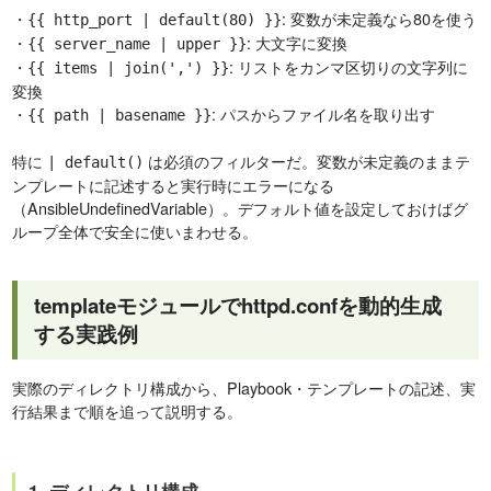
・
: 変数が未定義なら80を使う
{{ http_port | default(80) }}
・
: 大文字に変換
{{ server_name | upper }}
・
: リストをカンマ区切りの文字列に
{{ items | join(',') }}
変換
・
: パスからファイル名を取り出す
{{ path | basename }}
特に
は必須のフィルターだ。変数が未定義のままテ
| default()
ンプレートに記述すると実行時にエラーになる
（AnsibleUndefinedVariable）。デフォルト値を設定しておけばグ
ループ全体で安全に使いまわせる。
templateモジュールでhttpd.confを動的生成
する実践例
実際のディレクトリ構成から、Playbook・テンプレートの記述、実
行結果まで順を追って説明する。