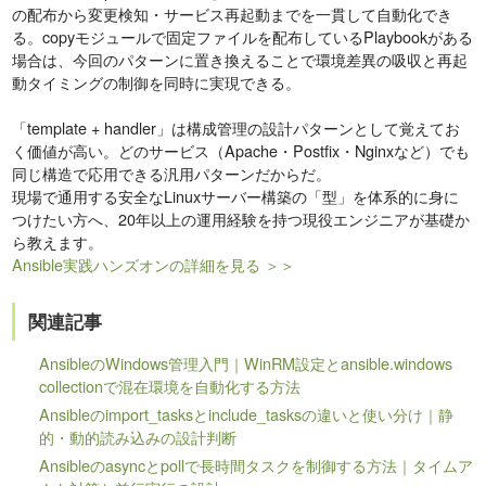
の配布から変更検知・サービス再起動までを一貫して自動化でき
る。copyモジュールで固定ファイルを配布しているPlaybookがある
場合は、今回のパターンに置き換えることで環境差異の吸収と再起
動タイミングの制御を同時に実現できる。
「template + handler」は構成管理の設計パターンとして覚えてお
く価値が高い。どのサービス（Apache・Postfix・Nginxなど）でも
同じ構造で応用できる汎用パターンだからだ。
現場で通用する安全なLinuxサーバー構築の「型」を体系的に身に
つけたい方へ、20年以上の運用経験を持つ現役エンジニアが基礎か
ら教えます。
Ansible実践ハンズオンの詳細を見る ＞＞
関連記事
AnsibleのWindows管理入門｜WinRM設定とansible.windows
collectionで混在環境を自動化する方法
Ansibleのimport_tasksとinclude_tasksの違いと使い分け｜静
的・動的読み込みの設計判断
Ansibleのasyncとpollで長時間タスクを制御する方法｜タイムア