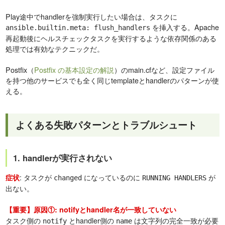
Play途中でhandlerを強制実行したい場合は、タスクに
を挿入する。Apache
ansible.builtin.meta: flush_handlers
再起動後にヘルスチェックタスクを実行するような依存関係のある
処理では有効なテクニックだ。
Postfix（
Postfix の基本設定の解説
）のmain.cfなど、設定ファイル
を持つ他のサービスでも全く同じtemplateとhandlerのパターンが使
える。
よくある失敗パターンとトラブルシュート
1. handlerが実行されない
: タスクが
になっているのに
が
症状
changed
RUNNING HANDLERS
出ない。
【重要】原因①: notifyとhandler名が一致していない
タスク側の
とhandler側の
は文字列の完全一致が必要
notify
name