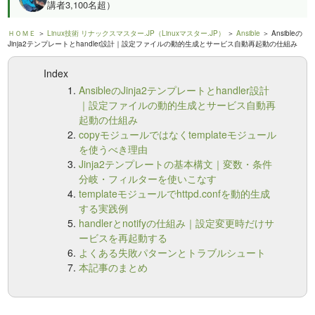
講者3,100名超）
ＨＯＭＥ
＞
Linux技術 リナックスマスター.JP（Linuxマスター.JP）
＞
Ansible
＞ Ansibleの
Jinja2テンプレートとhandler設計｜設定ファイルの動的生成とサービス自動再起動の仕組み
Index
AnsibleのJinja2テンプレートとhandler設計
｜設定ファイルの動的生成とサービス自動再
起動の仕組み
copyモジュールではなくtemplateモジュール
を使うべき理由
Jinja2テンプレートの基本構文｜変数・条件
分岐・フィルターを使いこなす
templateモジュールでhttpd.confを動的生成
する実践例
handlerとnotifyの仕組み｜設定変更時だけサ
ービスを再起動する
よくある失敗パターンとトラブルシュート
本記事のまとめ