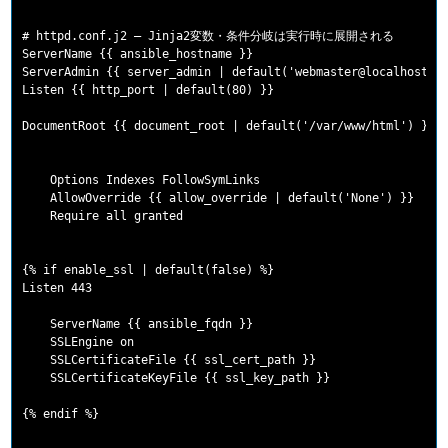
# httpd.conf.j2 — Jinja2変数・条件分岐は実行時に展開される

ServerName {{ ansible_hostname }}

ServerAdmin {{ server_admin | default('webmaster@localhost') 
Listen {{ http_port | default(80) }}

DocumentRoot {{ document_root | default('/var/www/html') }}

    Options Indexes FollowSymLinks

    AllowOverride {{ allow_override | default('None') }}

{% if enable_ssl | default(false) %}

    ServerName {{ ansible_fqdn }}

    SSLEngine on

    SSLCertificateFile {{ ssl_cert_path }}
