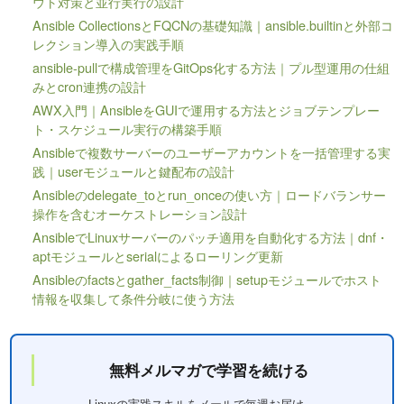
ウト対策と並行実行の設計
Ansible CollectionsとFQCNの基礎知識｜ansible.builtinと外部コ
レクション導入の実践手順
ansible-pullで構成管理をGitOps化する方法｜プル型運用の仕組
みとcron連携の設計
AWX入門｜AnsibleをGUIで運用する方法とジョブテンプレー
ト・スケジュール実行の構築手順
Ansibleで複数サーバーのユーザーアカウントを一括管理する実
践｜userモジュールと鍵配布の設計
Ansibleのdelegate_toとrun_onceの使い方｜ロードバランサー
操作を含むオーケストレーション設計
AnsibleでLinuxサーバーのパッチ適用を自動化する方法｜dnf・
aptモジュールとserialによるローリング更新
Ansibleのfactsとgather_facts制御｜setupモジュールでホスト
情報を収集して条件分岐に使う方法
無料メルマガで学習を続ける
Linuxの実践スキルをメールで毎週お届け。