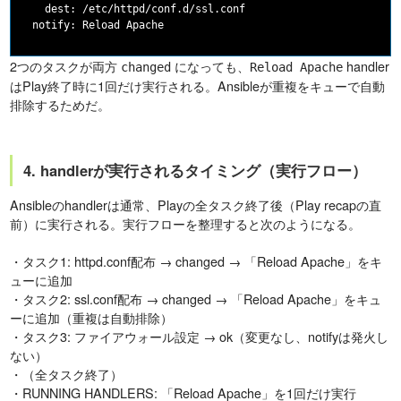
    dest: /etc/httpd/conf.d/ssl.conf

2つのタスクが両方
になっても、
handler
changed
Reload Apache
はPlay終了時に1回だけ実行される。Ansibleが重複をキューで自動
排除するためだ。
4. handlerが実行されるタイミング（実行フロー）
Ansibleのhandlerは通常、Playの全タスク終了後（Play recapの直
前）に実行される。実行フローを整理すると次のようになる。
・タスク1: httpd.conf配布 → changed → 「Reload Apache」をキ
ューに追加
・タスク2: ssl.conf配布 → changed → 「Reload Apache」をキュ
ーに追加（重複は自動排除）
・タスク3: ファイアウォール設定 → ok（変更なし、notifyは発火し
ない）
・（全タスク終了）
・RUNNING HANDLERS: 「Reload Apache」を1回だけ実行