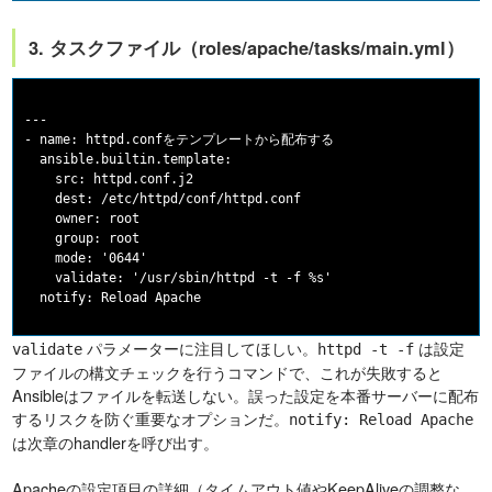
3. タスクファイル（roles/apache/tasks/main.yml）
---

- name: httpd.confをテンプレートから配布する

  ansible.builtin.template:

    src: httpd.conf.j2

    dest: /etc/httpd/conf/httpd.conf

    owner: root

    group: root

    mode: '0644'

    validate: '/usr/sbin/httpd -t -f %s'

パラメーターに注目してほしい。
は設定
validate
httpd -t -f
ファイルの構文チェックを行うコマンドで、これが失敗すると
Ansibleはファイルを転送しない。誤った設定を本番サーバーに配布
するリスクを防ぐ重要なオプションだ。
notify: Reload Apache
は次章のhandlerを呼び出す。
Apacheの設定項目の詳細（タイムアウト値やKeepAliveの調整な