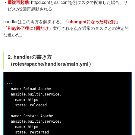
・
: httpd.confとssl.confを別タスクで配布した場合、サ
重複再起動
ービスが2回再起動される
handlerはこの両方を解決する。
「changedになった時だけ」
実行される点が通常のタスクとの決定的
「Play終了後に1回だけ」
な違いだ。
2. handlerの書き方
（roles/apache/handlers/main.yml）
---

- name: Reload Apache

  ansible.builtin.service:

    name: httpd

    state: reloaded

- name: Restart Apache

  ansible.builtin.service:

    name: httpd
