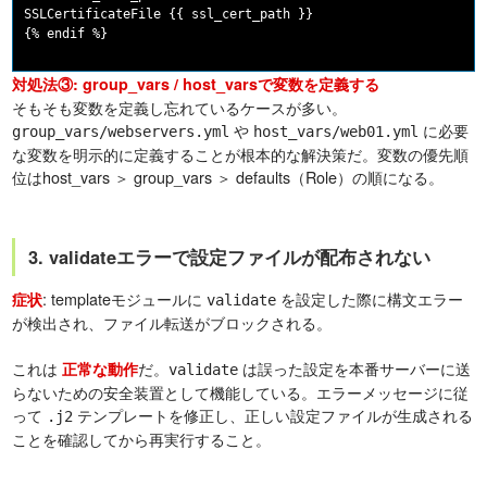
SSLCertificateFile {{ ssl_cert_path }}

対処法③: group_vars / host_varsで変数を定義する
そもそも変数を定義し忘れているケースが多い。
や
に必要
group_vars/webservers.yml
host_vars/web01.yml
な変数を明示的に定義することが根本的な解決策だ。変数の優先順
位はhost_vars ＞ group_vars ＞ defaults（Role）の順になる。
3. validateエラーで設定ファイルが配布されない
: templateモジュールに
を設定した際に構文エラー
症状
validate
が検出され、ファイル転送がブロックされる。
これは
だ。
は誤った設定を本番サーバーに送
正常な動作
validate
らないための安全装置として機能している。エラーメッセージに従
って
テンプレートを修正し、正しい設定ファイルが生成される
.j2
ことを確認してから再実行すること。