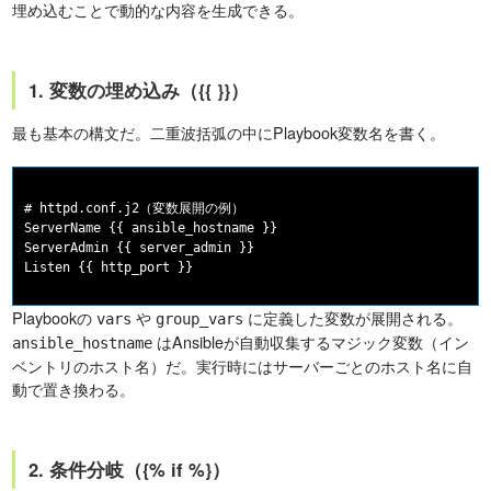
埋め込むことで動的な内容を生成できる。
1. 変数の埋め込み（{{ }}）
最も基本の構文だ。二重波括弧の中にPlaybook変数名を書く。
# httpd.conf.j2（変数展開の例）

ServerName {{ ansible_hostname }}

ServerAdmin {{ server_admin }}

Playbookの
や
に定義した変数が展開される。
vars
group_vars
はAnsibleが自動収集するマジック変数（イン
ansible_hostname
ベントリのホスト名）だ。実行時にはサーバーごとのホスト名に自
動で置き換わる。
2. 条件分岐（{% if %}）