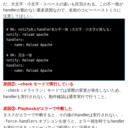
だ。大文字・小文字・スペースの違いも区別される。この不一致が
handlerが動かない最多原因なので、名前のコピーペーストミスに
注意してほしい。
# NG: notify名とhandler名が不一致（大文字・小文字が異なる）

notify: reload apache

handlers:

  - name: Reload Apache

# OK: 完全一致

notify: Reload Apache

handlers:

原因②: --check モードで実行している
（ドライラン）モードでは実際の変更が発生しないため、
--check
handlerも実行されない。動作確認は通常実行で行うこと。
原因③: Playbookがエラーで中断した
タスクがエラーで中断すると、その後のhandlerは実行されない。
-
オプションを使うと、エラー発生時でもhandler
-force-handlers
を実行できる（クリーンアップ処理などに活用する）。