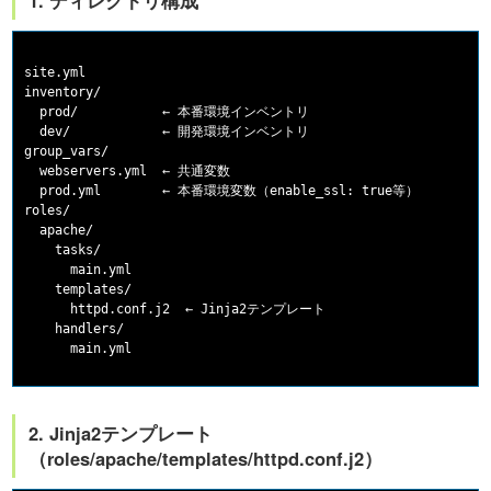
1. ディレクトリ構成
site.yml

inventory/

  prod/           ← 本番環境インベントリ

  dev/            ← 開発環境インベントリ

group_vars/

  webservers.yml  ← 共通変数

  prod.yml        ← 本番環境変数（enable_ssl: true等）

roles/

  apache/

    tasks/

      main.yml

    templates/

      httpd.conf.j2  ← Jinja2テンプレート

    handlers/

2. Jinja2テンプレート
（roles/apache/templates/httpd.conf.j2）