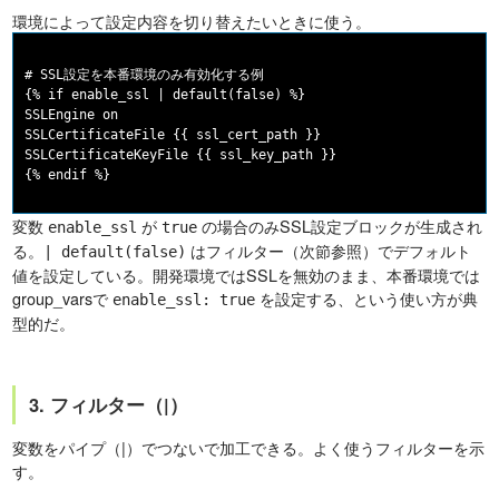
環境によって設定内容を切り替えたいときに使う。
# SSL設定を本番環境のみ有効化する例

{% if enable_ssl | default(false) %}

SSLEngine on

SSLCertificateFile {{ ssl_cert_path }}

SSLCertificateKeyFile {{ ssl_key_path }}

変数
が
の場合のみSSL設定ブロックが生成され
enable_ssl
true
る。
はフィルター（次節参照）でデフォルト
| default(false)
値を設定している。開発環境ではSSLを無効のまま、本番環境では
group_varsで
を設定する、という使い方が典
enable_ssl: true
型的だ。
3. フィルター（|）
変数をパイプ（|）でつないで加工できる。よく使うフィルターを示
す。