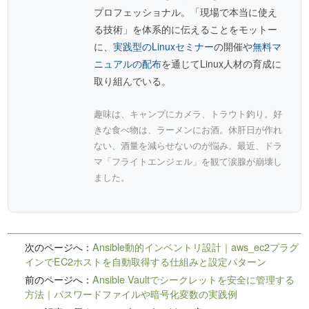
プロフェッショナル。「現場で本当に使え
る技術」を体系的に伝えることをモットー
に、
実践型のLinuxセミナー
の開催や
無料マ
ニュアルの配布
を通じてLinux人材の育成に
取り組んでいる。
趣味は、キャンプにカメラ、トラウト釣り。好
きな食べ物は、ラーメンにお酒。休肝日が作れ
ない、酒量を減らせないのが悩み。最近、ドラ
マ「フライトエンジェル」を観て涙腺が崩壊し
ました。
次のページへ：
Ansible動的インベントリ設計｜aws_ec2プラグ
インでEC2ホストを自動取得する仕組みと設定パターン
前のページへ：
Ansible Vaultでシークレットを安全に管理する
方法｜パスワードファイルや暗号化変数の実践例