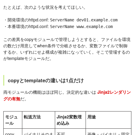
たとえば、次のような状況を考えてほしい。
・開発環境のhttpd.conf:
ServerName dev01.example.com
・本番環境のhttpd.conf:
ServerName www.example.com
この差異をcopyモジュールで管理しようとすると、ファイルを環境
の数だけ用意してwhen条件で分岐させるか、変数ファイルで制御
するか、いずれにせよ構成が複雑になっていく。そこで登場するの
がtemplateモジュールだ。
copyとtemplateの違いは1点だけ
両モジュールの機能はほぼ同じ。決定的な違いは
Jinja2レンダリン
だ。
グの有無
モジュ
転送方法
Jinja2変数埋
用途
ール
め込み
copy
バイナリそのま
不可
画像・バイナリ・固定