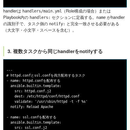
handlerは
（Role構成の場合）または
handlers/main.yml
Playbook内の
セクションに定義する。
がhandler
handlers:
name
の識別子で、タスク側の
と完全一致させる必要がある
notify:
（大文字・小文字・スペースを含む）。
3. 複数タスクから同じhandlerをnotifyする
---

# httpd.confとssl.confを両方配布するタスク

- name: httpd.confを配布する

  ansible.builtin.template:

    src: httpd.conf.j2

    dest: /etc/httpd/conf/httpd.conf

    validate: '/usr/sbin/httpd -t -f %s'

  notify: Reload Apache

- name: ssl.confを配布する

  ansible.builtin.template:

    src: ssl.conf.j2
