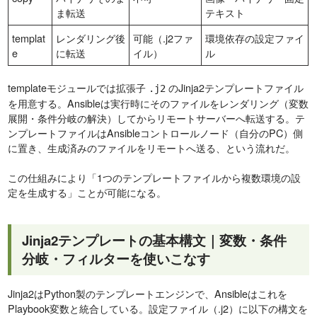
ま転送
テキスト
templat
レンダリング後
可能（.j2ファ
環境依存の設定ファイ
e
に転送
イル）
ル
templateモジュールでは拡張子
のJinja2テンプレートファイル
.j2
を用意する。Ansibleは実行時にそのファイルをレンダリング（変数
展開・条件分岐の解決）してからリモートサーバーへ転送する。テ
ンプレートファイルはAnsibleコントロールノード（自分のPC）側
に置き、生成済みのファイルをリモートへ送る、という流れだ。
この仕組みにより「1つのテンプレートファイルから複数環境の設
定を生成する」ことが可能になる。
Jinja2テンプレートの基本構文｜変数・条件
分岐・フィルターを使いこなす
Jinja2はPython製のテンプレートエンジンで、Ansibleはこれを
Playbook変数と統合している。設定ファイル（.j2）に以下の構文を