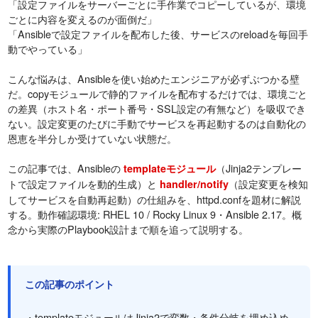
「設定ファイルをサーバーごとに手作業でコピーしているが、環境
ごとに内容を変えるのが面倒だ」
「Ansibleで設定ファイルを配布した後、サービスのreloadを毎回手
動でやっている」
こんな悩みは、Ansibleを使い始めたエンジニアが必ずぶつかる壁
だ。copyモジュールで静的ファイルを配布するだけでは、環境ごと
の差異（ホスト名・ポート番号・SSL設定の有無など）を吸収でき
ない。設定変更のたびに手動でサービスを再起動するのは自動化の
恩恵を半分しか受けていない状態だ。
この記事では、Ansibleの
（Jinja2テンプレー
templateモジュール
トで設定ファイルを動的生成）と
（設定変更を検知
handler/notify
してサービスを自動再起動）の仕組みを、httpd.confを題材に解説
する。動作確認環境: RHEL 10 / Rocky Linux 9・Ansible 2.17。概
念から実際のPlaybook設計まで順を追って説明する。
この記事のポイント
・templateモジュールはJinja2で変数・条件分岐を埋め込め