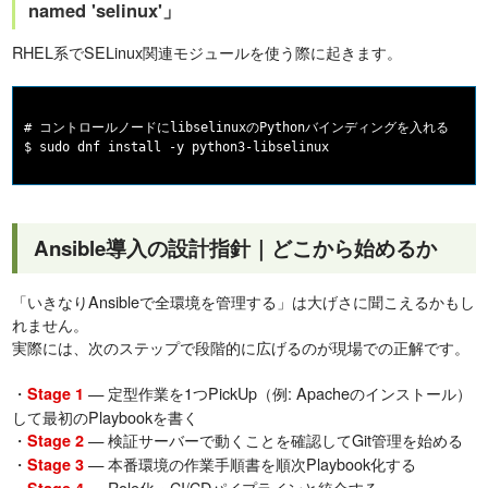
named 'selinux'」
RHEL系でSELinux関連モジュールを使う際に起きます。
# コントロールノードにlibselinuxのPythonバインディングを入れる

Ansible導入の設計指針｜どこから始めるか
「いきなりAnsibleで全環境を管理する」は大げさに聞こえるかもし
れません。
実際には、次のステップで段階的に広げるのが現場での正解です。
・
— 定型作業を1つPickUp（例: Apacheのインストール）
Stage 1
して最初のPlaybookを書く
・
— 検証サーバーで動くことを確認してGit管理を始める
Stage 2
・
— 本番環境の作業手順書を順次Playbook化する
Stage 3
・
— Role化・CI/CDパイプラインと統合する