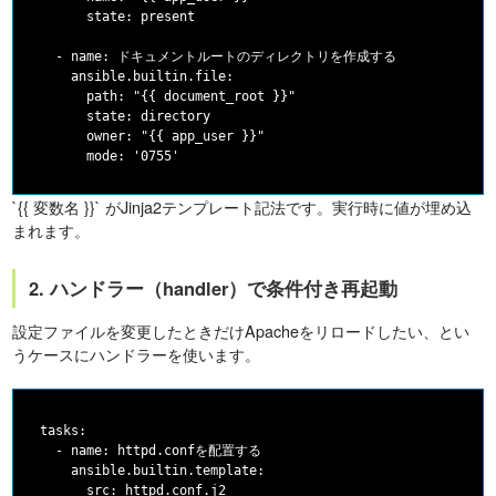
        state: present

    - name: ドキュメントルートのディレクトリを作成する

      ansible.builtin.file:

        path: "{{ document_root }}"

        state: directory

        owner: "{{ app_user }}"

`{{ 変数名 }}` がJinja2テンプレート記法です。実行時に値が埋め込
まれます。
2. ハンドラー（handler）で条件付き再起動
設定ファイルを変更したときだけApacheをリロードしたい、とい
うケースにハンドラーを使います。
  tasks:

    - name: httpd.confを配置する

      ansible.builtin.template:

        src: httpd.conf.j2
