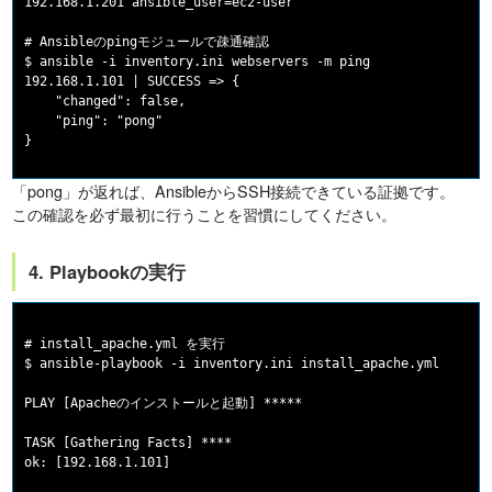
192.168.1.201 ansible_user=ec2-user

# Ansibleのpingモジュールで疎通確認

$ ansible -i inventory.ini webservers -m ping

192.168.1.101 | SUCCESS => {

    "changed": false,

    "ping": "pong"

「pong」が返れば、AnsibleからSSH接続できている証拠です。
この確認を必ず最初に行うことを習慣にしてください。
4. Playbookの実行
# install_apache.yml を実行

$ ansible-playbook -i inventory.ini install_apache.yml

PLAY [Apacheのインストールと起動] *****

TASK [Gathering Facts] ****

ok: [192.168.1.101]
