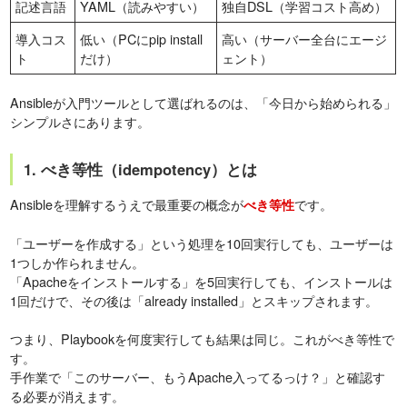
記述言語
YAML（読みやすい）
独自DSL（学習コスト高め）
導入コス
低い（PCにpip install
高い（サーバー全台にエージ
ト
だけ）
ェント）
Ansibleが入門ツールとして選ばれるのは、「今日から始められる」
シンプルさにあります。
1. べき等性（idempotency）とは
Ansibleを理解するうえで最重要の概念が
です。
べき等性
「ユーザーを作成する」という処理を10回実行しても、ユーザーは
1つしか作られません。
「Apacheをインストールする」を5回実行しても、インストールは
1回だけで、その後は「already installed」とスキップされます。
つまり、Playbookを何度実行しても結果は同じ。これがべき等性で
す。
手作業で「このサーバー、もうApache入ってるっけ？」と確認す
る必要が消えます。