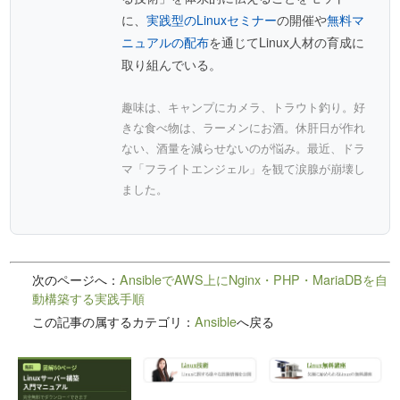
に、
実践型のLinuxセミナー
の開催や
無料マ
ニュアルの配布
を通じてLinux人材の育成に
取り組んでいる。
趣味は、キャンプにカメラ、トラウト釣り。好
きな食べ物は、ラーメンにお酒。休肝日が作れ
ない、酒量を減らせないのが悩み。最近、ドラ
マ「フライトエンジェル」を観て涙腺が崩壊し
ました。
次のページへ：
AnsibleでAWS上にNginx・PHP・MariaDBを自
動構築する実践手順
この記事の属するカテゴリ：
Ansible
へ戻る