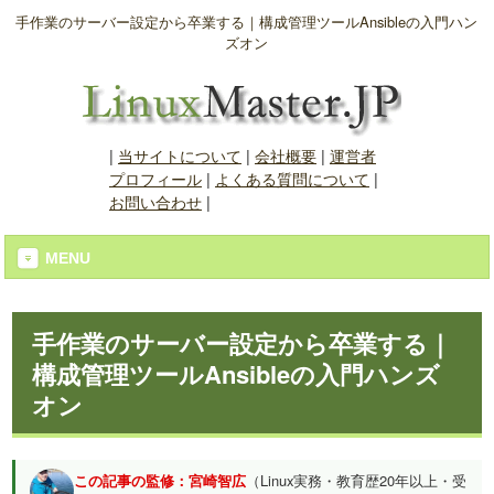
手作業のサーバー設定から卒業する｜構成管理ツールAnsibleの入門ハン
ズオン
|
当サイトについて
|
会社概要
|
運営者
プロフィール
|
よくある質問について
|
お問い合わせ
|
MENU
手作業のサーバー設定から卒業する｜
構成管理ツールAnsibleの入門ハンズ
オン
この記事の監修：宮崎智広
（Linux実務・教育歴20年以上・受