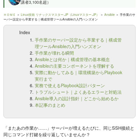
講者3,100名超）
ＨＯＭＥ
＞
Linux技術 リナックスマスター.JP（Linuxマスター.JP）
＞
Ansible
＞ 手作業のサ
ーバー設定から卒業する｜構成管理ツールAnsibleの入門ハンズオン
Index
手作業のサーバー設定から卒業する｜構成管
理ツールAnsibleの入門ハンズオン
手作業が壊れる瞬間
Ansibleとは何か｜構成管理の基本概念
Ansibleの主要コンポーネントを理解する
実際に動かしてみる｜環境構築からPlaybook
実行まで
実務で使えるPlaybook設計パターン
トラブルシュート｜よくあるエラーと対処法
Ansible導入の設計指針｜どこから始めるか
本記事のまとめ
「またあの作業か……」サーバーが増えるたびに、同じSSH接続と
同じコマンド打鍵を繰り返していませんか？