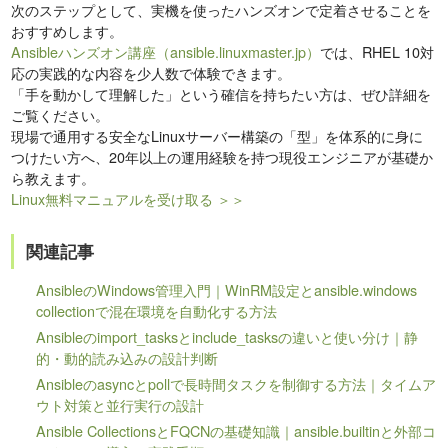
次のステップとして、実機を使ったハンズオンで定着させることを
おすすめします。
Ansibleハンズオン講座（ansible.linuxmaster.jp）
では、RHEL 10対
応の実践的な内容を少人数で体験できます。
「手を動かして理解した」という確信を持ちたい方は、ぜひ詳細を
ご覧ください。
現場で通用する安全なLinuxサーバー構築の「型」を体系的に身に
つけたい方へ、20年以上の運用経験を持つ現役エンジニアが基礎か
ら教えます。
Linux無料マニュアルを受け取る ＞＞
関連記事
AnsibleのWindows管理入門｜WinRM設定とansible.windows
collectionで混在環境を自動化する方法
Ansibleのimport_tasksとinclude_tasksの違いと使い分け｜静
的・動的読み込みの設計判断
Ansibleのasyncとpollで長時間タスクを制御する方法｜タイムア
ウト対策と並行実行の設計
Ansible CollectionsとFQCNの基礎知識｜ansible.builtinと外部コ