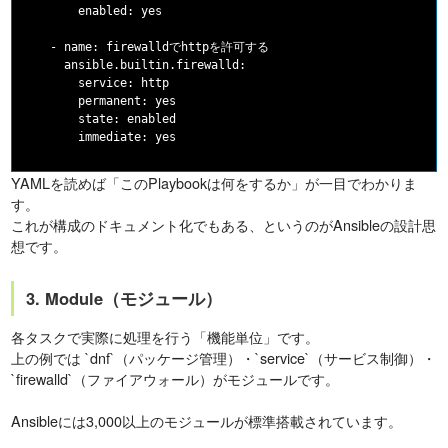
        enabled: yes

    - name: firewalldでhttpを許可する

      ansible.builtin.firewalld:

        service: http

        permanent: yes

        state: enabled

YAMLを読めば「このPlaybookは何をするか」が一目でわかりま
す。
これが構成のドキュメント化でもある、というのがAnsibleの設計思
想です。
3. Module（モジュール）
各タスクで実際に処理を行う「機能単位」です。
上の例では `dnf`（パッケージ管理）・`service`（サービス制御）・
`firewalld`（ファイアウォール）がモジュールです。
Ansibleには3,000以上のモジュールが標準搭載されています。