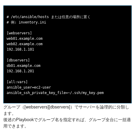
# /etc/ansible/hosts または任意の場所に置く

# 例: inventory.ini

[webservers]

web01.example.com

web02.example.com

192.168.1.101

[dbservers]

db01.example.com

192.168.1.201

[all:vars]

ansible_user=ec2-user

グループ（[webservers][dbservers]）でサーバーを論理的に分類し
ます。
後述のPlaybookでグループ名を指定すれば、グループ全台に一括適
用できます。