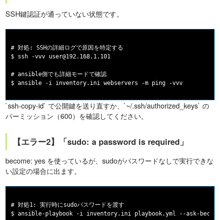
SSH鍵認証が通っていない状態です。
# 対処: SSHの詳細ログで原因を特定する

$ ssh -vvv user@192.168.1.101

# ansible側でも詳細モードで確認

`ssh-copy-id` で公開鍵を送り直すか、`~/.ssh/authorized_keys` の
パーミッション（600）を確認してください。
【エラー2】「sudo: a password is required」
become: yes を使っているが、sudoがパスワードなしで実行できな
い設定の場合に出ます。
# 対処1: 実行時にsudoパスワードを渡す

$ ansible-playbook -i inventory.ini playbook.yml --ask-become