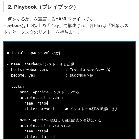
2. Playbook（プレイブック）
「何をするか」を宣言するYAMLファイルです。
Playbookは1つ以上の「Play」で構成され、各Playは「対象ホス
ト」と「タスクのリスト」を持ちます。
# install_apache.yml の例

---

- name: Apacheのインストールと起動

  hosts: webservers        # Inventoryのグループ名

  become: yes              # sudo権限を使う

  tasks:

    - name: Apacheをインストールする

      ansible.builtin.dnf:

        name: httpd

        state: present     # インストール済み状態にせよ

    - name: Apacheを起動して自動起動を有効にする

      ansible.builtin.service:

        name: httpd

        state: started
