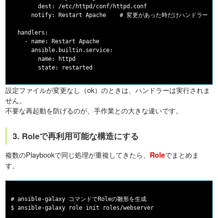
        dest: /etc/httpd/conf/httpd.conf

      notify: Restart Apache    # 変更があった時だけハンドラーを呼
  handlers:

    - name: Restart Apache

      ansible.builtin.service:

        name: httpd

設定ファイルが変更なし（ok）のときは、ハンドラーは実行されま
せん。
不要な再起動を防げるのが、手作業との大きな違いです。
3. Roleで再利用可能な構造にする
複数のPlaybookで同じ処理が重複してきたら、
でまとめま
Role
す。
# ansible-galaxy コマンドでRoleの雛形を生成

$ ansible-galaxy role init roles/webserver
