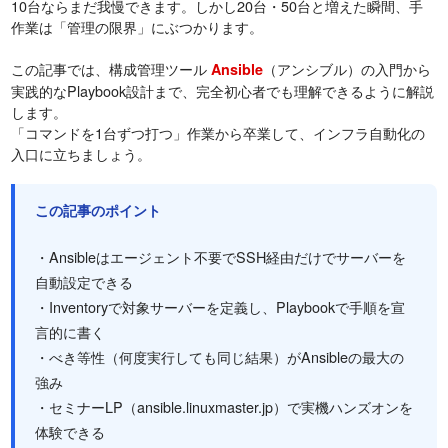
10台ならまだ我慢できます。しかし20台・50台と増えた瞬間、手
作業は「管理の限界」にぶつかります。
この記事では、構成管理ツール
（アンシブル）の入門から
Ansible
実践的なPlaybook設計まで、完全初心者でも理解できるように解説
します。
「コマンドを1台ずつ打つ」作業から卒業して、インフラ自動化の
入口に立ちましょう。
この記事のポイント
・Ansibleはエージェント不要でSSH経由だけでサーバーを
自動設定できる
・Inventoryで対象サーバーを定義し、Playbookで手順を宣
言的に書く
・べき等性（何度実行しても同じ結果）がAnsibleの最大の
強み
・セミナーLP（ansible.linuxmaster.jp）で実機ハンズオンを
体験できる