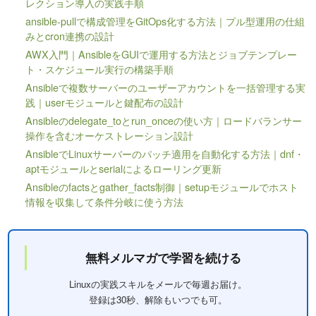
レクション導入の実践手順
ansible-pullで構成管理をGitOps化する方法｜プル型運用の仕組
みとcron連携の設計
AWX入門｜AnsibleをGUIで運用する方法とジョブテンプレー
ト・スケジュール実行の構築手順
Ansibleで複数サーバーのユーザーアカウントを一括管理する実
践｜userモジュールと鍵配布の設計
Ansibleのdelegate_toとrun_onceの使い方｜ロードバランサー
操作を含むオーケストレーション設計
AnsibleでLinuxサーバーのパッチ適用を自動化する方法｜dnf・
aptモジュールとserialによるローリング更新
Ansibleのfactsとgather_facts制御｜setupモジュールでホスト
情報を収集して条件分岐に使う方法
無料メルマガで学習を続ける
Linuxの実践スキルをメールで毎週お届け。
登録は30秒、解除もいつでも可。