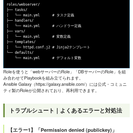
roles/webserver/

├── tasks/

│   └── main.yml      # タスク定義

├── handlers/

│   └── main.yml      # ハンドラー定義

├── vars/

│   └── main.yml      # 変数定義

├── templates/

│   └── httpd.conf.j2 # Jinja2テンプレート

└── defaults/

Roleを使うと「webサーバーのRole」「DBサーバーのRole」を組
み合わせてPlaybookを組み立てられます。
Ansible Galaxy（https://galaxy.ansible.com/）には公式・コミュニ
ティ製のRoleが公開されており、再利用できます。
トラブルシュート｜よくあるエラーと対処法
【エラー1】「Permission denied (publickey)」