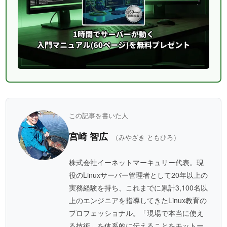
この記事を書いた人
宮崎 智広
（みやざき ともひろ）
株式会社イーネットマーキュリー代表。現
役のLinuxサーバー管理者として20年以上の
実務経験を持ち、これまでに累計3,100名以
上のエンジニアを指導してきたLinux教育の
プロフェッショナル。「現場で本当に使え
る技術」を体系的に伝えることをモットー