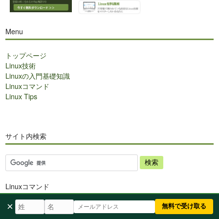
Menu
トップページ
Linux技術
Linuxの入門基礎知識
Linuxコマンド
Linux Tips
サイト内検索
サ
イ
ト
Linuxコマンド
内
検
×
無料で受け取る
Linuxコマンド
索