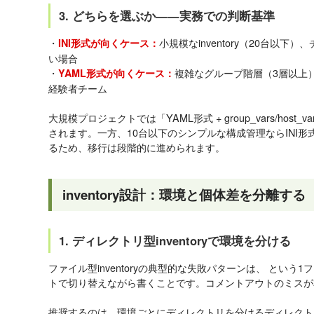
3. どちらを選ぶか——実務での判断基準
・
小規模なinventory（20台以下）
INI形式が向くケース：
い場合
・
複雑なグループ階層（3層以上）、C
YAML形式が向くケース：
経験者チーム
大規模プロジェクトでは「YAML形式 + group_vars/hos
されます。一方、10台以下のシンプルな構成管理ならINI
るため、移行は段階的に進められます。
inventory設計：環境と個体差を分離する
1. ディレクトリ型inventoryで環境を分ける
ファイル型inventoryの典型的な失敗パターンは、 とい
トで切り替えながら書くことです。コメントアウトのミスが
推奨するのは、環境ごとにディレクトリを分けるディレクトリ型in