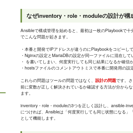
なぜinventory・role・moduleの設
Ansibleで構成管理を始めると、最初は一枚のPlayboo
でこんな問題が起きます。
・本番と開発でIPアドレスが違うのにPlaybookをコピー
・Nginxの設定とMariaDBの設定が同一ファイルに混在
・ を書いてしまい、何度実行しても同じ結果になるか確信
・hostsファイルのコメントアウトミスで本番に開発用の設
これらの問題はツールの問題ではなく、
です。さ
設計の問題
前に変数が正しく解決されているか確認する方法が分からな
ます。
inventory・role・moduleの3つを正しく設計し、ansibl
につければ、Ansibleは「何度実行しても同じ状態になる
として機能します。