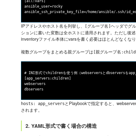
[all:vars]

ansible_user=rocky

IPアドレスやホスト名を列挙し、
ヘッダでグ
[グループ名]
ションに書いた変数は全ホストに適用されます。ただし後述のgroup
inventoryファイル本体にvarsを書く必要はほとんどなくな
複数グループをまとめる親グループは
[親グループ名:child
# INI形式でchildrenを使う例（webserversとdbserversをap
[app_servers:children]

webservers

とPlaybookで指定すると、webserv
hosts: app_servers
されます。
2. YAML形式で書く場合の構造