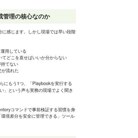
計が構成管理の核心なのか
kで十分に感じます。しかし現場では早い段階
して運用している
していてどこを直せばいいか分からない
が持てない
定が流れた
らにもう1つ、「Playbookを実行する
い」という声も実務の現場でよく聞き
e-inventoryコマンドで事前検証する習慣を身
」「環境差分を安全に管理できる」ツール