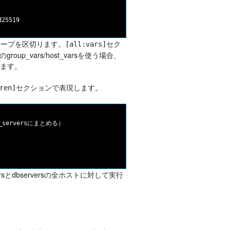
ループを区切ります。
セク
[all:vars]
_vars/host_varsを使う場合、
ります。
セクションで表現します。
ren]
p_serversにまとめる）

ersとdbserversの全ホストに対して実行