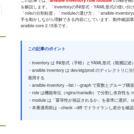
ansible inventory role module
を解説します。「inventoryのINI形式・YAML形式の使
「roleの分割粒度」「moduleの選び方」「ansible-inv
手を動かしながら理解できる内容にしています。動作確認環境はRHEL 9
ansible-core 2.15系です。
この記事のポイント
・inventory は INI形式（手軽）とYAML形式（階
・ansible inventory は dev/stg/prod のディレクト
適用する
・ansible-inventory --list / --graph で変数
・role は機能単位（nginx/mariadb）で分割し依存性を me
・module は「冪等性が保証されるか」を基準に選択。comm
・本番適用前は --check --diff でドライランし差分