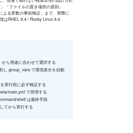
い分け」「ファイルの置き場所の原則」
entoryによる変数の事前検証」まで、実際に
.4 / Rocky Linux 9.4、
層記述）から用途に合わせて選択する
リに分割し group_vars で環境差分を自動
とグループ構造を実行前に必ず検証する
ta/main.yml で管理する
and/shell は最終手段
を確認してから実行する