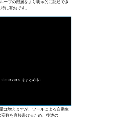
、グループの階層をより明示的に記述でき
に特に有効です。
+ dbservers をまとめる）

量は増えますが、ツールによる自動生
の変数を直接書けるため、後述の