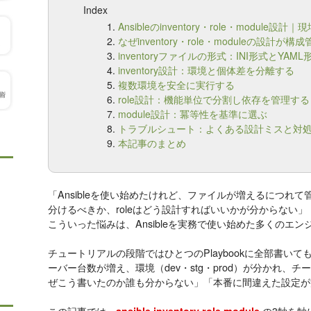
Index
Ansibleのinventory・role・modul
なぜinventory・role・moduleの設計
inventoryファイルの形式：INI形式とYA
inventory設計：環境と個体差を分離する
複数環境を安全に実行する
role設計：機能単位で分割し依存を管理する
module設計：冪等性を基準に選ぶ
トラブルシュート：よくある設計ミスと対
本記事のまとめ
「Ansibleを使い始めたけれど、ファイルが増えるにつれて管理
分けるべきか、roleはどう設計すればいいかが分からない」
こういった悩みは、Ansibleを実務で使い始めた多くのエ
チュートリアルの段階ではひとつのPlaybookに全部書い
ーバー台数が増え、環境（dev・stg・prod）が分かれ、
ぜこう書いたのか誰も分からない」「本番に間違えた設定が
この記事では、
の3軸を軸