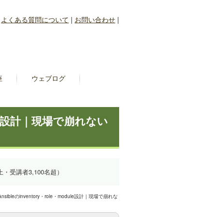
|
よくある質問について
|
お問い合わせ
|
座
ウェブログ
odule設計｜現場で崩れない
上・受講者3,100名超）
nsibleのinventory・role・module設計｜現場で崩れな