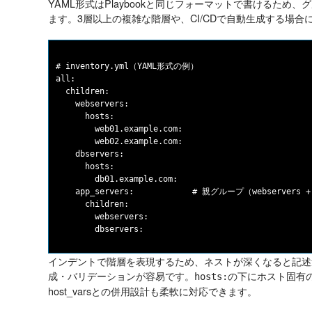
YAML形式はPlaybookと同じフォーマットで書けるため
ます。3層以上の複雑な階層や、CI/CDで自動生成する場合
# inventory.yml（YAML形式の例）

all:

  children:

    webservers:

      hosts:

        web01.example.com:

        web02.example.com:

    dbservers:

      hosts:

        db01.example.com:

    app_servers:            # 親グループ（webservers 
      children:

        webservers:

インデントで階層を表現するため、ネストが深くなると記述
成・バリデーションが容易です。
の下にホスト固有
hosts:
host_varsとの併用設計も柔軟に対応できます。