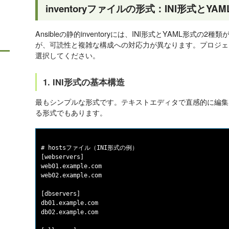
inventoryファイルの形式：INI形式とY
Ansibleの静的inventoryには、INI形式とYAML形式
が、可読性と複雑な構成への対応力が異なります。プロジェ
選択してください。
1. INI形式の基本構造
最もシンプルな形式です。テキストエディタで直感的に編集でき
る形式でもあります。
# hostsファイル（INI形式の例）

[webservers]

web01.example.com

web02.example.com

[dbservers]

db01.example.com

db02.example.com
