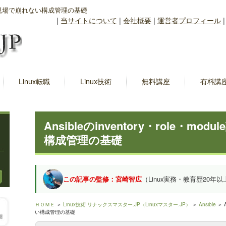
ule設計｜現場で崩れない構成管理の基礎
|
当サイトについて
|
会社概要
|
運営者プロフィール
Linux転職
Linux技術
無料講座
有料講
Ansibleのinventory・role・m
構成管理の基礎
この記事の監修：宮崎智広
（Linux実務・教育歴20年以
ＨＯＭＥ
＞
Linux技術 リナックスマスター.JP（Linuxマスター.JP）
＞
Ansible
＞ A
い構成管理の基礎