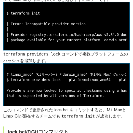
$ terraform init

│ Error: Incompatible provider version

│

│ Provider registry.terraform.io/hashicorp/aws v5.84.0 does n
コマンドで複数プラットフォームの
terraform providers lock
ハッシュを追加します。
# linux_amd64（CIサーバー）とdarwin_arm64（M1/M2 Mac）のハッシュ
$ terraform providers lock   -platform=linux_amd64   -platfor
Providers are now locked to specific checksums using a hash f
このコマンドで更新された lock.hcl をコミットすると、M1 Macと
Linux CIが混在するチームでも
が成功します。
terraform init
lock.hclのGitコンフリクト