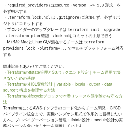
・
にはsource・version（
形式）を
required_providers
~> 5.0
必ず明示する
・
は
に追加せず、必ずリポ
.terraform.lock.hcl
.gitignore
ジトリにコミットする
・プロバイダーのアップグレードは
terraform init -upgrade
→
確認 → lock.hclをコミットの手順で行う
terraform plan
・M1/M2 MacとLinux CIが混在するチームは
terraform
でマルチプラットフォーム対応
providers lock -platform=...
する
関連記事もあわせてご覧ください。
・
Terraformのtfstate管理とS3バックエンド設定｜チーム運用で壊
さないための基礎
・
TerraformのHCL変数設計｜variable・locals・output・data
sourceで構成を整理する方法
・
Terraformのlifecycleブロックで本番リソースを誤削除から守る方
法
TerraformによるAWSインフラのコード化からチーム開発・CI/CD
パイプライン統合まで、実機ハンズオン形式で体系的に習得したい
方へ。プロバイダーバージョン管理・tfstate設計・module設計の実
務パターンを含むセミナーを開催しています。