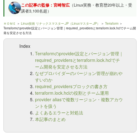
この記事の監修：宮崎智広
（Linux実務・教育歴20年以上・受
講者3,100名超）
ＨＯＭＥ
＞
Linux技術 リナックスマスター.JP（Linuxマスター.JP）
＞
Terraform
＞
Terraformのprovider設定とバージョン管理｜required_providersとterraform.lock.hclでチーム開
発を安定させる方法
Index
Terraformのprovider設定とバージョン管理｜
required_providersとterraform.lock.hclでチ
ーム開発を安定させる方法
なぜプロバイダーのバージョン管理が崩れや
すいのか
required_providersブロックの書き方
terraform.lock.hclの役割とチーム運用
provider aliasで複数リージョン・複数アカウ
ントを扱う
よくあるエラーと対処法
本記事のまとめ