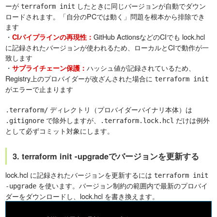
ーが
したときに同じバージョンが自動でダウン
terraform init
ロードされます。「自分のPCでは動く」問題を根本から排除でき
ます
・
GitHub ActionsなどのCIでも lock.hcl
CIパイプラインの再現性：
に記録されたバージョンが使われるため、ローカルとCIで動作が一
致します
・
ハッシュ値が記録されているため、
サプライチェーン保護：
Registry上のプロバイダーが改ざんされた場合に
terraform init
がエラーで止まります
ディレクトリ（プロバイダーバイナリ本体）は
.terraform/
で除外しますが、
だけは例外
.gitignore
.terraform.lock.hcl
として必ずコミット対象にします。
3. terraform init -upgradeでバージョンを更新する
lock.hcl に記録されたバージョンを更新するには
terraform init
を使います。バージョン制約の範囲内で最新のプロバイ
-upgrade
ダーをダウンロードし、lock.hcl を書き換えます。