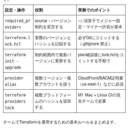
設定・操作
役割
実務でのポイント
source・バージョン
~> 演算子でメジャー固
required_pr
制約を宣言する
定・マイナー許容が基本
oviders
実際のバージョンと
必ずGitにコミットする
terraform.l
ハッシュを記録する
（.gitignore 禁止）
ock.hcl
制約範囲内で最新バ
plan確認後にlock.hclをコ
terraform
ージョンに更新する
ミットする手順で
init -
upgrade
複数リージョン・複
CloudFront用ACM証明書
provider
数アカウントを扱う
（us-east-1）などに必須
alias
複数プラットフォー
M1 Mac + Linux CIの混
terraform
ムのハッシュを追加
在チームで必要
providers
する
lock
チームでTerraformを運用するための基本ルールをまとめます。