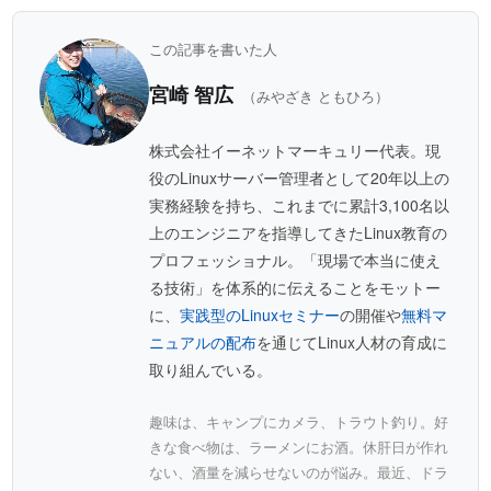
この記事を書いた人
宮崎 智広
（みやざき ともひろ）
株式会社イーネットマーキュリー代表。現
役のLinuxサーバー管理者として20年以上の
実務経験を持ち、これまでに累計3,100名以
上のエンジニアを指導してきたLinux教育の
プロフェッショナル。「現場で本当に使え
る技術」を体系的に伝えることをモットー
に、
実践型のLinuxセミナー
の開催や
無料マ
ニュアルの配布
を通じてLinux人材の育成に
取り組んでいる。
趣味は、キャンプにカメラ、トラウト釣り。好
きな食べ物は、ラーメンにお酒。休肝日が作れ
ない、酒量を減らせないのが悩み。最近、ドラ