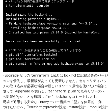
# バージョン制約の範囲内で最新にアップグレード

$ terraform init -upgrade

Initializing the backend...

Initializing provider plugins...

- Finding hashicorp/aws versions matching "~> 5.0"...

- Installing hashicorp/aws v5.84.0...

- Installed hashicorp/aws v5.84.0 (signed by HashiCorp)

Terraform has been successfully initialized!

# lock.hcl が更新されたことを確認してコミットする

$ git diff .terraform.lock.hcl

$ git add .terraform.lock.hcl

なしの
は lock.hcl に記録済みのバージ
-upgrade
terraform init
ョンを優先し、最新版があっても更新しません。セキュリティパッ
チの取り込みが必要な場合や新しいリソース属性を使いたい場合に
限って
を実行し、
で既存リソースへ
-upgrade
terraform plan
の影響がないことを確認してから lock.hcl をコミットします。
現場で通用する安全なLinuxサーバー構築の「型」を体系的に身に
つけたい方へ、Terraformのprovider設定・tfstate設計・module設計