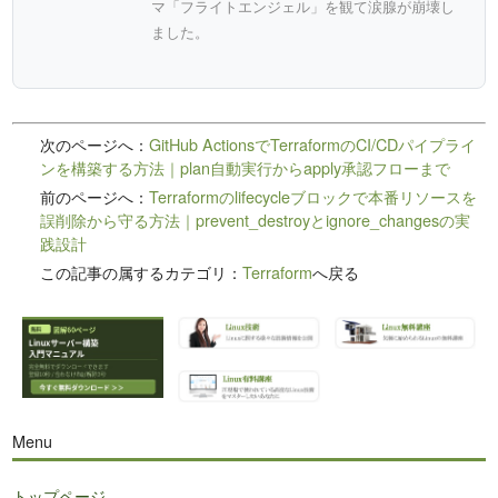
マ「フライトエンジェル」を観て涙腺が崩壊し
ました。
次のページへ：
GitHub ActionsでTerraformのCI/CDパイプライ
ンを構築する方法｜plan自動実行からapply承認フローまで
前のページへ：
Terraformのlifecycleブロックで本番リソースを
誤削除から守る方法｜prevent_destroyとignore_changesの実
践設計
この記事の属するカテゴリ：
Terraform
へ戻る
Menu
トップページ