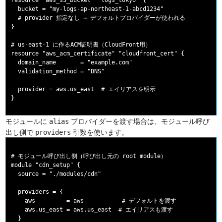
resource "aws_s3_bucket" "logs_tokyo" {

  bucket = "my-logs-ap-northeast-1-abcd1234"

  # provider 指定なし → デフォルトプロバイダーが使われる

}

# us-east-1 に作るACM証明書（CloudFront用）

resource "aws_acm_certificate" "cloudfront_cert" {

  domain_name       = "example.com"

  validation_method = "DNS"

  provider = aws.us_east  # エイリアスを明示

モジュールに
プロバイダーを渡す場合は、モジュール呼び
alias
出し側で
引数を使います。
providers
# モジュール呼び出し側（呼び出し元の root module）

module "cdn_setup" {

  source = "./modules/cdn"

  providers = {

    aws         = aws           # デフォルトを渡す

    aws.us_east = aws.us_east  # エイリアスも渡す

  }
