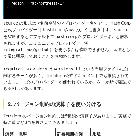
  region = "ap-northeast-1"

の形式は
です。HashiCorp
source
<名前空間>/<プロバイダー名>
公式プロバイダーは
のように書きます。
hashicorp/aws
source
を省略するとデフォルトで
と解釈
hashicorp/<プロバイダー名>
されますが、コミュニティプロバイダー（例:
）を使う場合は省略できません。習慣とし
integrations/github
て常に明示しておくことをお勧めします。
は
という専用ファイルに分
required_providers
versions.tf
離するチームが多く、Terraform公式ドキュメントでも推奨されて
います。「どのプロバイダーが使われているか」を一か所で確認で
きる利点があります。
2. バージョン制約の演算子を使い分ける
Terraformのバージョン制約には5種類の演算子があります。実務で
特に重要な3つを押さえておきましょう。
演算
意味
許容範囲の例
用途