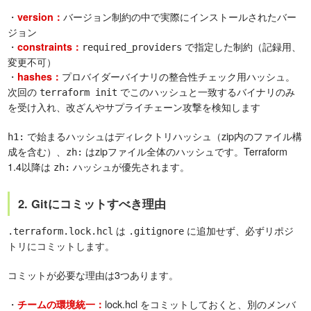
・
バージョン制約の中で実際にインストールされたバー
version：
ジョン
・
で指定した制約（記録用、
constraints：
required_providers
変更不可）
・
プロバイダーバイナリの整合性チェック用ハッシュ。
hashes：
次回の
でこのハッシュと一致するバイナリのみ
terraform init
を受け入れ、改ざんやサプライチェーン攻撃を検知します
で始まるハッシュはディレクトリハッシュ（zip内のファイル構
h1:
成を含む）、
はzipファイル全体のハッシュです。Terraform
zh:
1.4以降は
ハッシュが優先されます。
zh:
2. Gitにコミットすべき理由
は
に追加せず、必ずリポジ
.terraform.lock.hcl
.gitignore
トリにコミットします。
コミットが必要な理由は3つあります。
・
lock.hcl をコミットしておくと、別のメンバ
チームの環境統一：