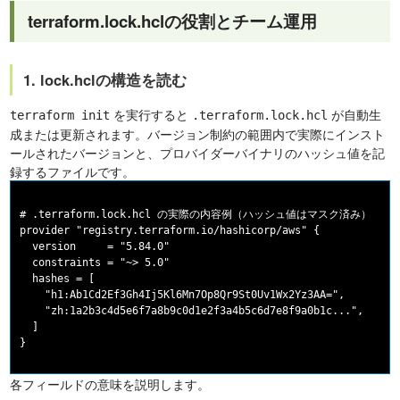
terraform.lock.hclの役割とチーム運用
1. lock.hclの構造を読む
を実行すると
が自動生
terraform init
.terraform.lock.hcl
成または更新されます。バージョン制約の範囲内で実際にインスト
ールされたバージョンと、プロバイダーバイナリのハッシュ値を記
録するファイルです。
# .terraform.lock.hcl の実際の内容例（ハッシュ値はマスク済み）

provider "registry.terraform.io/hashicorp/aws" {

  version     = "5.84.0"

  constraints = "~> 5.0"

  hashes = [

    "h1:Ab1Cd2Ef3Gh4Ij5Kl6Mn7Op8Qr9St0Uv1Wx2Yz3AA=",

    "zh:1a2b3c4d5e6f7a8b9c0d1e2f3a4b5c6d7e8f9a0b1c...",

  ]

各フィールドの意味を説明します。