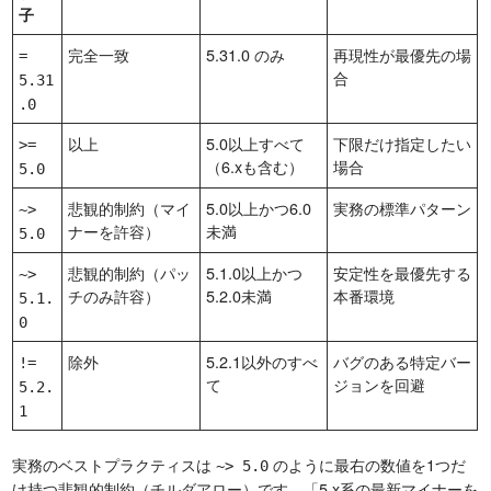
子
完全一致
5.31.0 のみ
再現性が最優先の場
=
合
5.31
.0
以上
5.0以上すべて
下限だけ指定したい
>=
（6.xも含む）
場合
5.0
悲観的制約（マイ
5.0以上かつ6.0
実務の標準パターン
~>
ナーを許容）
未満
5.0
悲観的制約（パッ
5.1.0以上かつ
安定性を最優先する
~>
チのみ許容）
5.2.0未満
本番環境
5.1.
0
除外
5.2.1以外のすべ
バグのある特定バー
!=
て
ジョンを回避
5.2.
1
実務のベストプラクティスは
のように最右の数値を1つだ
~> 5.0
け持つ悲観的制約（チルダアロー）です。「5.x系の最新マイナーを