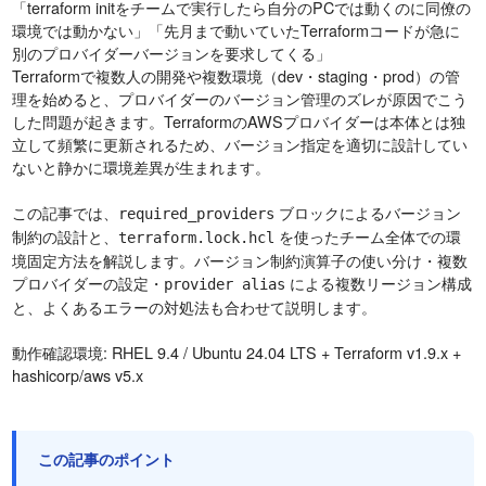
「terraform initをチームで実行したら自分のPCでは動くのに同僚の
環境では動かない」「先月まで動いていたTerraformコードが急に
別のプロバイダーバージョンを要求してくる」
Terraformで複数人の開発や複数環境（dev・staging・prod）の管
理を始めると、プロバイダーのバージョン管理のズレが原因でこう
した問題が起きます。TerraformのAWSプロバイダーは本体とは独
立して頻繁に更新されるため、バージョン指定を適切に設計してい
ないと静かに環境差異が生まれます。
この記事では、
ブロックによるバージョン
required_providers
制約の設計と、
を使ったチーム全体での環
terraform.lock.hcl
境固定方法を解説します。バージョン制約演算子の使い分け・複数
プロバイダーの設定・
による複数リージョン構成
provider alias
と、よくあるエラーの対処法も合わせて説明します。
動作確認環境: RHEL 9.4 / Ubuntu 24.04 LTS + Terraform v1.9.x +
hashicorp/aws v5.x
この記事のポイント