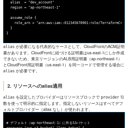
  alias  = "dev_account"

  region = "ap-northeast-1"

  assume_role {

    role_arn = "arn:aws:iam::012345678901:role/TerraformCross
  }

が必要になる代表的なケースとして、CloudFrontのACM証明
alias
書があります。CloudFrontに紐づける証明書はus-east-1にしか作成
できないため、東京リージョンのALB用証明書（ap-northeast-1）
とCloudFront用証明書（us-east-1）を同一コードで管理する場合に
が必要です。
alias
2. リソースへのalias適用
を設定したプロバイダーはリソースブロックで
引
alias
provider
数を使って明示的に指定します。指定しないリソースはすべてデフ
ォルトプロバイダー（alias なし）が使われます。
# デフォルト（ap-northeast-1）に作るS3バケット
