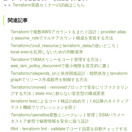
＞＞
Terraform実践セミナーの詳細はこちら
関連記事
Terraformで複数AWSアカウントをまたぐ設計｜provider alias
とassume_roleでマルチアカウント構成を実装する方法
Terraformのnull_resourceとterraform_dataの使いどころ｜
local-execを乱用しないための判断基準
TerraformでIAMポリシーをコード管理する方法｜
aws_iam_policy_documentで最小権限を宣言的に書く
Terraformのdepends_onと依存関係設計・暗黙依存とterraform
graphでリソース作成順序を制御する方法
Terraformのmoved・removedブロックで安全にリファクタリン
グする方法｜state mvに頼らない宣言型の構成変更
terraform testによるコード検証の始め方｜1.6以降のネイティブ
テスト機能でリグレッションを防ぐ
Terraformのsensitive変数とシークレット管理｜SSMパラメー
タストア参照で秘密情報を安全に扱う設計
tflint・terraform fmt・validateでコード品質を自動チェックする