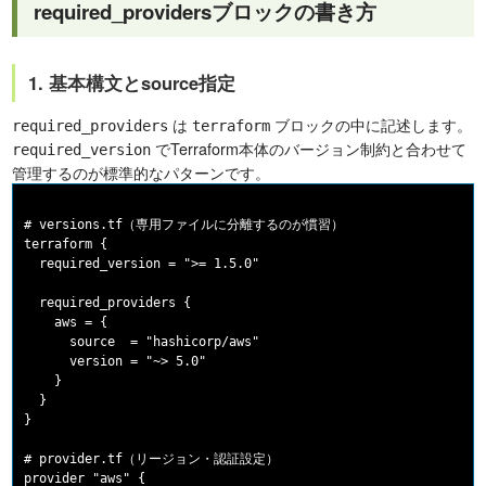
required_providersブロックの書き方
1. 基本構文とsource指定
は
ブロックの中に記述します。
required_providers
terraform
でTerraform本体のバージョン制約と合わせて
required_version
管理するのが標準的なパターンです。
# versions.tf（専用ファイルに分離するのが慣習）

terraform {

  required_version = ">= 1.5.0"

  required_providers {

    aws = {

      source  = "hashicorp/aws"

      version = "~> 5.0"

    }

  }

}

# provider.tf（リージョン・認証設定）

provider "aws" {
