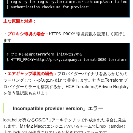
│ registry for registry.terraform.io/hashicorp/aws: failed to
主な原因と対処：
・
環境変数を設定して実行し
プロキシ環境の場合：
HTTPS_PROXY
ます
# プロキシ経由でterraform initを実行する

・
プロバイダーバイナリをあらかじめミ
エアギャップ環境の場合：
ラーリングして
で指定します。社内にTerraformプ
--plugin-dir
ロバイダーミラーを構築するか、HCP TerraformのPrivate Registry
を使う選択肢もあります
「Incompatible provider version」エラー
lock.hcl が異なるOS/CPUアーキテクチャで作成された場合に発生
します。M1/M2 MacのエンジニアがいるチームでLinux（amd64）
上で lock.hcl が作成されていると起きやすいエラーです。