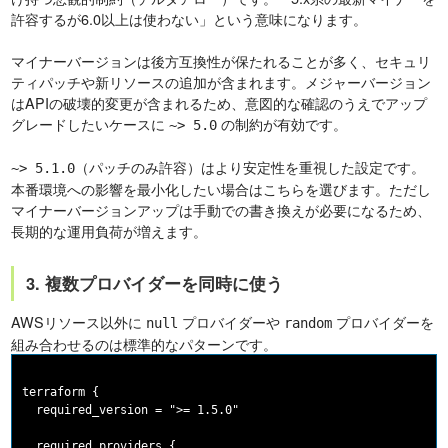
許容するが6.0以上は使わない」という意味になります。
マイナーバージョンは後方互換性が保たれることが多く、セキュリ
ティパッチや新リソースの追加が含まれます。メジャーバージョン
はAPIの破壊的変更が含まれるため、意図的な確認のうえでアップ
グレードしたいケースに
の制約が有効です。
~> 5.0
（パッチのみ許容）はより安定性を重視した設定です。
~> 5.1.0
本番環境への影響を最小化したい場合はこちらを選びます。ただし
マイナーバージョンアップは手動での書き換えが必要になるため、
長期的な運用負荷が増えます。
3. 複数プロバイダーを同時に使う
AWSリソース以外に
プロバイダーや
プロバイダーを
null
random
組み合わせるのは標準的なパターンです。
terraform {

  required_version = ">= 1.5.0"

  required_providers {
