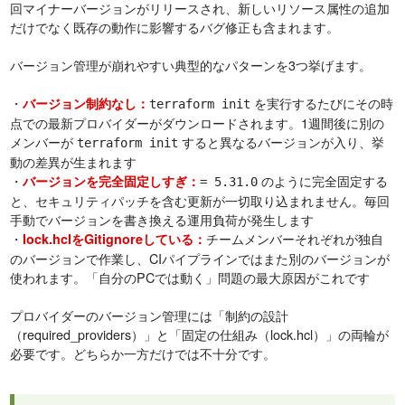
回マイナーバージョンがリリースされ、新しいリソース属性の追加
だけでなく既存の動作に影響するバグ修正も含まれます。
バージョン管理が崩れやすい典型的なパターンを3つ挙げます。
・
を実行するたびにその時
バージョン制約なし：
terraform init
点での最新プロバイダーがダウンロードされます。1週間後に別の
メンバーが
すると異なるバージョンが入り、挙
terraform init
動の差異が生まれます
・
のように完全固定する
バージョンを完全固定しすぎ：
= 5.31.0
と、セキュリティパッチを含む更新が一切取り込まれません。毎回
手動でバージョンを書き換える運用負荷が発生します
・
チームメンバーそれぞれが独自
lock.hclをGitignoreしている：
のバージョンで作業し、CIパイプラインではまた別のバージョンが
使われます。「自分のPCでは動く」問題の最大原因がこれです
プロバイダーのバージョン管理には「制約の設計
（required_providers）」と「固定の仕組み（lock.hcl）」の両輪が
必要です。どちらか一方だけでは不十分です。