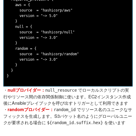
    aws = {

      source  = "hashicorp/aws"

      version = "~> 5.0"

    }

    null = {

      source  = "hashicorp/null"

      version = "~> 3.0"

    }

    random = {

      source  = "hashicorp/random"

      version = "~> 3.0"

    }

  }

・
でローカルスクリプトの実
nullプロバイダー：
null_resource
行やリソース間の依存関係制御に使います。EC2インスタンス作成
後にAnsibleプレイブックを呼び出すトリガーとして利用できます
・
でリソース名のユニークなサ
randomプロバイダー：
random_id
フィックスを生成します。S3バケット名のようにグローバルユニー
クが要求される場合に
を使います
${random_id.suffix.hex}