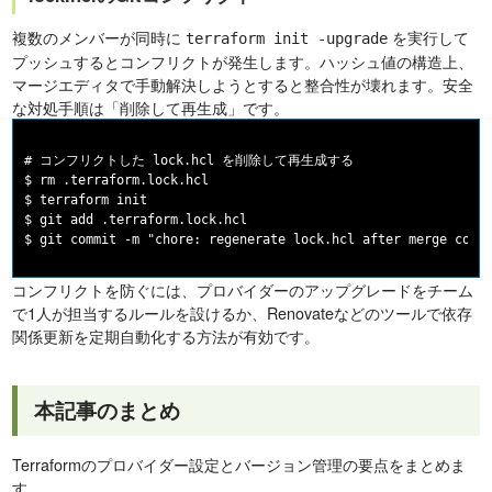
複数のメンバーが同時に
を実行して
terraform init -upgrade
プッシュするとコンフリクトが発生します。ハッシュ値の構造上、
マージエディタで手動解決しようとすると整合性が壊れます。安全
な対処手順は「削除して再生成」です。
# コンフリクトした lock.hcl を削除して再生成する

$ rm .terraform.lock.hcl

$ terraform init

$ git add .terraform.lock.hcl

コンフリクトを防ぐには、プロバイダーのアップグレードをチーム
で1人が担当するルールを設けるか、Renovateなどのツールで依存
関係更新を定期自動化する方法が有効です。
本記事のまとめ
Terraformのプロバイダー設定とバージョン管理の要点をまとめま
す。