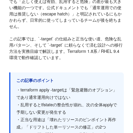
でも「正しく使えば有効、乱用すると危険」の差が最も大き
い機能の一つです。公式ドキュメントでも「通常運用での使
用は推奨しない（escape hatch）」と明記されているにもか
かわらず、日常的に使ってしまっているチームが後を絶ちま
せん。
この記事では、`-target` の仕組みと正当な使い道、危険な乱
用パターン、そして `-target` に頼らなくて済む設計への移行
方法を実務目線で解説します。Terraform 1.8系 / RHEL 9.4
環境で動作確認しています。
この記事のポイント
・terraform apply -targetは「緊急避難のオプション」
であり通常運用向けではない
・乱用するとtfstateの整合性が崩れ、次の全体applyで
予期しない変更が発生する
・正当な用途は「壊れたリソースのピンポイント再作
成」「ドリフトした単一リソースの修正」の2つ