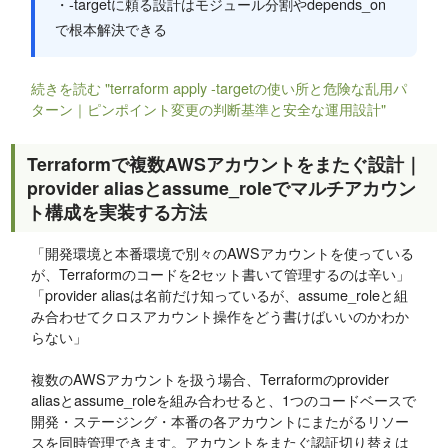
・-targetに頼る設計はモジュール分割やdepends_on
で根本解決できる
続きを読む "terraform apply -targetの使い所と危険な乱用パ
ターン｜ピンポイント変更の判断基準と安全な運用設計"
Terraformで複数AWSアカウントをまたぐ設計｜
provider aliasとassume_roleでマルチアカウン
ト構成を実装する方法
「開発環境と本番環境で別々のAWSアカウントを使っている
が、Terraformのコードを2セット書いて管理するのは辛い」
「provider aliasは名前だけ知っているが、assume_roleと組
み合わせてクロスアカウント操作をどう書けばいいのかわか
らない」
複数のAWSアカウントを扱う場合、Terraformのprovider
aliasとassume_roleを組み合わせると、1つのコードベースで
開発・ステージング・本番の各アカウントにまたがるリソー
スを同時管理できます。アカウントをまたぐ認証切り替えは