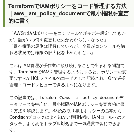
TerraformでIAMポリシーをコード管理する方法
｜aws_iam_policy_documentで最小権限を宣言
的に書く
「AWSのIAMポリシーをコンソールでポチポチ設定してきた
が、誰がいつ何を変更したのかわからなくなった」
「最小権限の原則は理解しているが、全員がコンソールを触
れる状況では権限の肥大化を止められない」
これはIAM管理が手作業に頼り続けることで生まれる問題で
す。TerraformでIAMを管理するようにすると、ポリシーの変
更はすべてHCLファイルのコードとして記録され、Gitで差分
管理・コードレビューできるようになります。
この記事では、Terraformの
デ
aws_iam_policy_document
ータソースを中心に、最小権限のIAMポリシーを宣言的に書
く方法を解説します。S3読み取り専用ポリシーの基本から、
Conditionブロックによる細かい権限制御、IAMロールへのア
タッチ、よくあるトラブル対処まで一気通貫で習得できま
す。