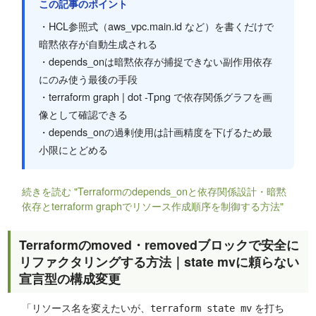
この記事のポイント
・HCL参照式（aws_vpc.main.id など）を書くだけで
暗黙依存が自動生成される
・depends_onは暗黙依存が捕捉できない副作用依存
にのみ使う最後の手段
・terraform graph | dot -Tpng で依存関係グラフを画
像として確認できる
・depends_onの過剰使用は計画精度を下げるため最
小限にとどめる
続きを読む "Terraformのdepends_onと依存関係設計・暗黙
依存とterraform graphでリソース作成順序を制御する方法"
Terraformのmoved・removedブロックで安全に
リファクタリングする方法｜state mvに頼らない
宣言型の構成変更
「リソース名を変えたいが、
を打ち
terraform state mv