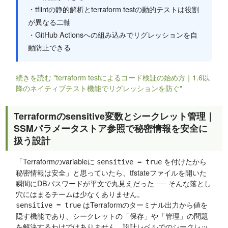
・tflintの静的解析とterraform testの動的テストは役割
が異なる二軸
・GitHub Actionsへの組み込みでリグレッションを自
動防止できる
続きを読む "terraform testによるコード検証の始め方｜1.6以
降のネイティブテスト機能でリグレッションを防ぐ"
Terraformのsensitive変数とシークレット管理｜
SSMパラメータストア参照で秘密情報を安全に
扱う設計
「Terraformのvariableに
を付けたから
sensitive = true
秘密情報は安全」と思っていたら、tfstateファイルを開いた
瞬間にDBパスワードが平文で丸見えだった ── そんな落とし
穴にはまるチームは少なくありません。
はTerraformのターミナル出力から値を
sensitive = true
隠す機能であり、シークレットの「保存」や「管理」の問題
を解決するわけではありません。設計レベルでのシークレッ