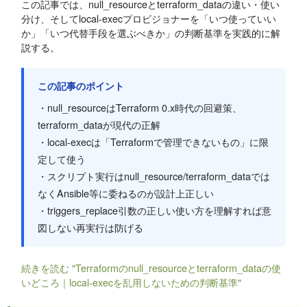
この記事では、null_resourceとterraform_dataの違い・使い
分け、そしてlocal-execプロビジョナーを「いつ使っていい
か」「いつ代替手段を選ぶべきか」の判断基準を実践的に解
説する。
この記事のポイント
・null_resourceはTerraform 0.x時代の回避策、
terraform_dataが現代の正解
・local-execは「Terraformで管理できないもの」に限
定して使う
・スクリプト実行はnull_resource/terraform_dataでは
なくAnsible等に委ねるのが設計上正しい
・triggers_replace引数の正しい使い方を理解すれば意
図しない再実行は防げる
続きを読む "Terraformのnull_resourceとterraform_dataの使
いどころ｜local-execを乱用しないための判断基準"