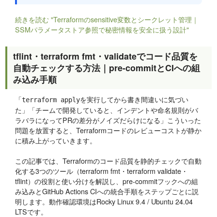
続きを読む "Terraformのsensitive変数とシークレット管理｜
SSMパラメータストア参照で秘密情報を安全に扱う設計"
tflint・terraform fmt・validateでコード品質を
自動チェックする方法｜pre-commitとCIへの組
み込み手順
「
を実行してから書き間違いに気づい
terraform apply
た」「チームで開発していると、インデントや命名規則がバ
ラバラになってPRの差分がノイズだらけになる」こういった
問題を放置すると、Terraformコードのレビューコストが静か
に積み上がっていきます。
この記事では、Terraformのコード品質を静的チェックで自動
化する3つのツール（terraform fmt・terraform validate・
tflint）の役割と使い分けを解説し、pre-commitフックへの組
み込みとGitHub Actions CIへの統合手順をステップごとに説
明します。動作確認環境はRocky Linux 9.4 / Ubuntu 24.04
LTSです。