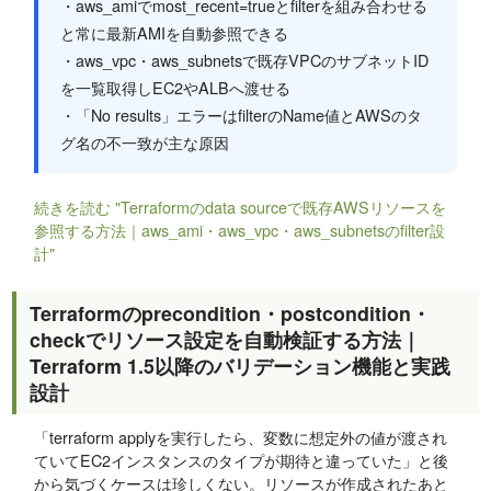
・aws_amiでmost_recent=trueとfilterを組み合わせる
と常に最新AMIを自動参照できる
・aws_vpc・aws_subnetsで既存VPCのサブネットID
を一覧取得しEC2やALBへ渡せる
・「No results」エラーはfilterのName値とAWSのタ
グ名の不一致が主な原因
続きを読む "Terraformのdata sourceで既存AWSリソースを
参照する方法｜aws_ami・aws_vpc・aws_subnetsのfilter設
計"
Terraformのprecondition・postcondition・
checkでリソース設定を自動検証する方法｜
Terraform 1.5以降のバリデーション機能と実践
設計
「terraform applyを実行したら、変数に想定外の値が渡され
ていてEC2インスタンスのタイプが期待と違っていた」と後
から気づくケースは珍しくない。リソースが作成されたあと