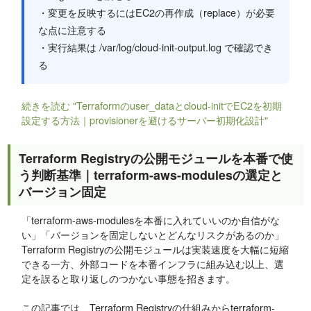
・変更を反映するにはEC2の再作成（replace）が必要
な点に注意する
・実行結果は /var/log/cloud-init-output.log で確認でき
る
続きを読む "Terraformのuser_dataとcloud-initでEC2を初期
設定する方法｜provisionerを避けるサーバー初期化設計"
Terraform Registryの公開モジュールを本番で使
う判断基準｜terraform-aws-modulesの選定と
バージョン固定
「terraform-aws-modulesを本番に入れていいのか自信がな
い」「バージョンを固定しないとどんなリスクがあるのか」
Terraform Registryの公開モジュールは実装速度を大幅に短縮
できる一方、外部コードを本番インフラに組み込む以上、選
定を誤ると取り返しのつかない事態を招きます。
この記事では、Terraform Registryの仕組みからterraform-