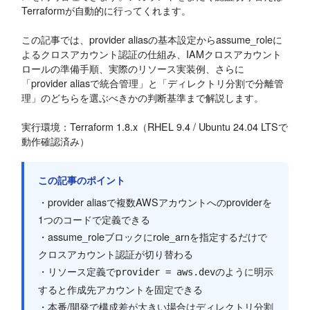
Terraformが自動的に行ってくれます。
この記事では、provider aliasの基本設定からassume_roleに
よるクロスアカウント認証の仕組み、IAMクロスアカウント
ロールの準備手順、実際のリソース実装例、さらに
「provider aliasで統合管理」と「ディレクトリ分割で分離管
理」のどちらを選ぶべきかの判断基準まで解説します。
実行環境：Terraform 1.8.x（RHEL 9.4 / Ubuntu 24.04 LTSで
動作確認済み）
この記事のポイント
・provider aliasで複数AWSアカウントへのproviderを
1つのコードで定義できる
・assume_roleブロックにrole_arnを指定するだけで
クロスアカウント認証が切り替わる
・リソース定義で
のように明示
provider = aws.dev
すると作成先アカウントを固定できる
・本番/開発で構成差が大きい場合はディレクトリ分割