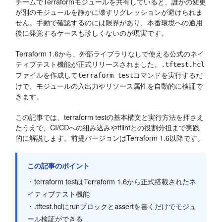
チームでTerraformモジュールを共有していると、誰かの変更
が別のモジュールを静かに壊すリグレッションが避けられま
せん。手動で確認するのには限界があり、本番環境への適用
後に発覚するケースも珍しくないのが現実です。
Terraform 1.6から、外部ライブラリなしで使える公式のネイ
ティブテスト機能が正式リリースされました。
.tftest.hcl
ファイルを作成して
コマンドを実行するだ
terraform test
けで、モジュールの入出力やリソース属性を自動的に検証で
きます。
この記事では、terraform testの基本構文と実行方法を押さえ
たうえで、CI/CDへの組み込みやtflintとの役割分担まで実践
的に解説します。前提バージョンはTerraform 1.6以降です。
この記事のポイント
・terraform testはTerraform 1.6から正式搭載されたネ
イティブテスト機能
・.tftest.hclにrunブロックとassertを書くだけでモジュ
ール検証ができる