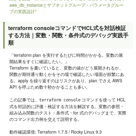
aws_db_instanceとサブネットグループ・パラメータグルー
プの実践設計"
terraform consoleコマンドでHCL式を対話検証
する方法｜変数・関数・条件式のデバッグ実践手
順
「terraform plan を実行するたびに時間がかかる。変数の展
開結果をすぐに確認したい。」
Terraform を書いていると、変数の値がどう展開されるか、
関数が期待通り動くかをその場で確認したい場面が頻繁にあ
る。apply を繰り返すのはリスクがあり、plan でさえ AWS
API を呼ぶため数十秒かかることも多い。
この記事では、
コマンドを使って HCL
terraform console
式を対話的に評価・検証する方法を解説する。変数の参照・
組み込み関数のテスト・条件式・for 式のデバッグまで、実際
のコマンド出力例を交えて説明する。
動作確認環境: Terraform 1.7.5 / Rocky Linux 9.3