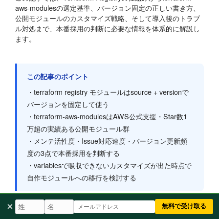
aws-modulesの選定基準、バージョン固定の正しい書き方、
公開モジュールのカスタマイズ戦略、そして導入後のトラブ
ル対処まで、本番採用の判断に必要な情報を体系的に解説し
ます。
この記事のポイント
・terraform registry モジュールはsource + versionで
バージョンを固定して使う
・terraform-aws-modulesはAWS公式支援・Star数1
万超の実績ある公開モジュール群
・メンテ活性度・Issue対応速度・バージョン更新頻
度の3点で本番採用を判断する
・variablesで吸収できないカスタマイズが出た時点で
自作モジュールへの移行を検討する
×
続きを読む "Terraform Registryの公開モジュールを本番で使
無料で受け取る
う判断基準｜terraform-aws-modulesの選定とバージョン固