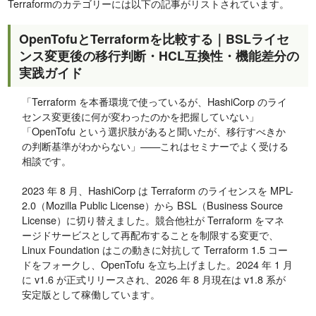
Terraformのカテゴリーには以下の記事がリストされています。
OpenTofuとTerraformを比較する｜BSLライセ
ンス変更後の移行判断・HCL互換性・機能差分の
実践ガイド
「Terraform を本番環境で使っているが、HashiCorp のライ
センス変更後に何が変わったのかを把握していない」
「OpenTofu という選択肢があると聞いたが、移行すべきか
の判断基準がわからない」——これはセミナーでよく受ける
相談です。
2023 年 8 月、HashiCorp は Terraform のライセンスを MPL-
2.0（Mozilla Public License）から BSL（Business Source
License）に切り替えました。競合他社が Terraform をマネ
ージドサービスとして再配布することを制限する変更で、
Linux Foundation はこの動きに対抗して Terraform 1.5 コー
ドをフォークし、OpenTofu を立ち上げました。2024 年 1 月
に v1.6 が正式リリースされ、2026 年 8 月現在は v1.8 系が
安定版として稼働しています。