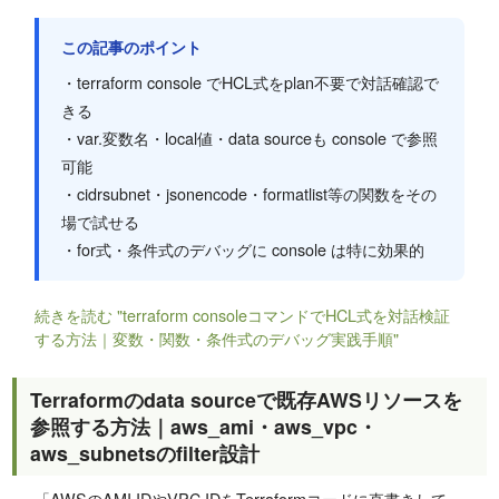
この記事のポイント
・terraform console でHCL式をplan不要で対話確認で
きる
・var.変数名・local値・data sourceも console で参照
可能
・cidrsubnet・jsonencode・formatlist等の関数をその
場で試せる
・for式・条件式のデバッグに console は特に効果的
続きを読む "terraform consoleコマンドでHCL式を対話検証
する方法｜変数・関数・条件式のデバッグ実践手順"
Terraformのdata sourceで既存AWSリソースを
参照する方法｜aws_ami・aws_vpc・
aws_subnetsのfilter設計
「AWSのAMI IDやVPC IDをTerraformコードに直書きして、