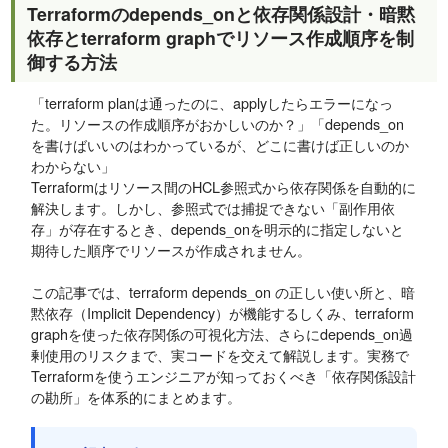
Terraformのdepends_onと依存関係設計・暗黙
依存とterraform graphでリソース作成順序を制
御する方法
「terraform planは通ったのに、applyしたらエラーになっ
た。リソースの作成順序がおかしいのか？」「depends_on
を書けばいいのはわかっているが、どこに書けば正しいのか
わからない」
Terraformはリソース間のHCL参照式から依存関係を自動的に
解決します。しかし、参照式では捕捉できない「副作用依
存」が存在するとき、depends_onを明示的に指定しないと
期待した順序でリソースが作成されません。
この記事では、terraform depends_on の正しい使い所と、暗
黙依存（Implicit Dependency）が機能するしくみ、terraform
graphを使った依存関係の可視化方法、さらにdepends_on過
剰使用のリスクまで、実コードを交えて解説します。実務で
Terraformを使うエンジニアが知っておくべき「依存関係設計
の勘所」を体系的にまとめます。