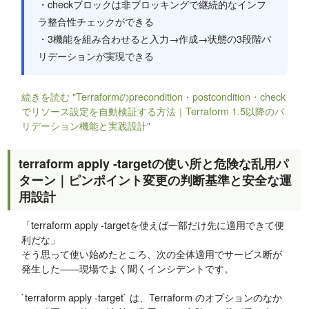
・checkブロックは非ブロッキングで継続的なインフ
ラ整合性チェックができる
・3機能を組み合わせると入力→作成→状態の3段階バ
リデーションが実現できる
続きを読む "Terraformのprecondition・postcondition・check
でリソース設定を自動検証する方法｜Terraform 1.5以降のバ
リデーション機能と実践設計"
terraform apply -targetの使い所と危険な乱用パ
ターン｜ピンポイント変更の判断基準と安全な運
用設計
「terraform apply -targetを使えば一部だけ先に適用できて便
利だな」
そう思って使い始めたところ、次の全体適用でサービス断が
発生した——現場でよく聞くインシデントです。
`terraform apply -target` は、Terraform のオプションのなか