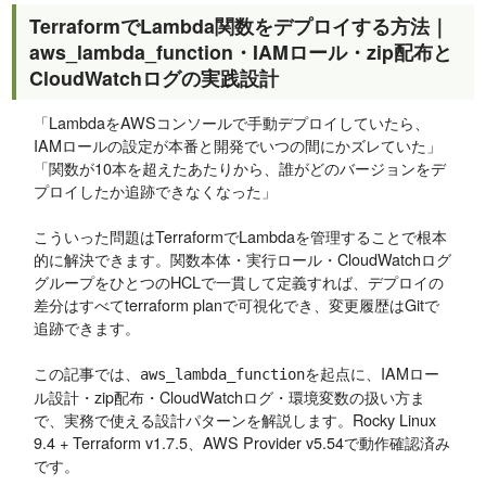
TerraformでLambda関数をデプロイする方法｜
aws_lambda_function・IAMロール・zip配布と
CloudWatchログの実践設計
「LambdaをAWSコンソールで手動デプロイしていたら、
IAMロールの設定が本番と開発でいつの間にかズレていた」
「関数が10本を超えたあたりから、誰がどのバージョンをデ
プロイしたか追跡できなくなった」
こういった問題はTerraformでLambdaを管理することで根本
的に解決できます。関数本体・実行ロール・CloudWatchログ
グループをひとつのHCLで一貫して定義すれば、デプロイの
差分はすべてterraform planで可視化でき、変更履歴はGitで
追跡できます。
この記事では、
を起点に、IAMロー
aws_lambda_function
ル設計・zip配布・CloudWatchログ・環境変数の扱い方ま
で、実務で使える設計パターンを解説します。Rocky Linux
9.4 + Terraform v1.7.5、AWS Provider v5.54で動作確認済み
です。