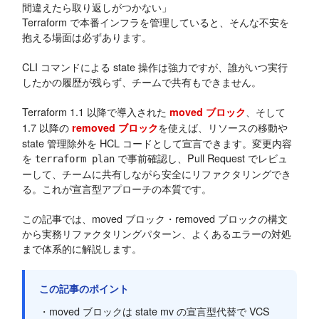
間違えたら取り返しがつかない」
Terraform で本番インフラを管理していると、そんな不安を
抱える場面は必ずあります。
CLI コマンドによる state 操作は強力ですが、誰がいつ実行
したかの履歴が残らず、チームで共有もできません。
Terraform 1.1 以降で導入された
、そして
moved ブロック
1.7 以降の
を使えば、リソースの移動や
removed ブロック
state 管理除外を HCL コードとして宣言できます。変更内容
を
で事前確認し、Pull Request でレビュ
terraform plan
ーして、チームに共有しながら安全にリファクタリングでき
る。これが宣言型アプローチの本質です。
この記事では、moved ブロック・removed ブロックの構文
から実務リファクタリングパターン、よくあるエラーの対処
まで体系的に解説します。
この記事のポイント
・moved ブロックは state mv の宣言型代替で VCS