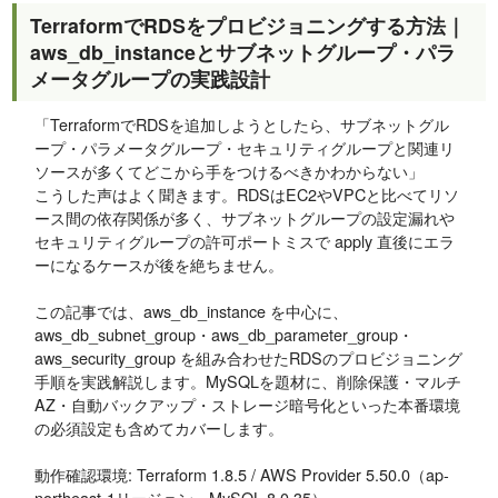
TerraformでRDSをプロビジョニングする方法｜
aws_db_instanceとサブネットグループ・パラ
メータグループの実践設計
「TerraformでRDSを追加しようとしたら、サブネットグル
ープ・パラメータグループ・セキュリティグループと関連リ
ソースが多くてどこから手をつけるべきかわからない」
こうした声はよく聞きます。RDSはEC2やVPCと比べてリソ
ース間の依存関係が多く、サブネットグループの設定漏れや
セキュリティグループの許可ポートミスで apply 直後にエラ
ーになるケースが後を絶ちません。
この記事では、aws_db_instance を中心に、
aws_db_subnet_group・aws_db_parameter_group・
aws_security_group を組み合わせたRDSのプロビジョニング
手順を実践解説します。MySQLを題材に、削除保護・マルチ
AZ・自動バックアップ・ストレージ暗号化といった本番環境
の必須設定も含めてカバーします。
動作確認環境: Terraform 1.8.5 / AWS Provider 5.50.0（ap-
northeast-1リージョン、MySQL 8.0.35）