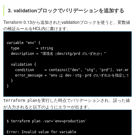
3. validationブロックでバリデーションを追加する
Terraform 0.13から追加されたvalidationブロックを使うと、変数値
の検証ルールをHCL内に書けます。
variable "env" {

  type        = string

  description = "環境名（dev/stg/prd のいずれか）"

  validation {

    condition     = contains(["dev", "stg", "prd"], var.env)

    error_message = "env は dev・stg・prd のいずれかを指定してく
  }

を実行した時点でバリデーションされ、誤った値
terraform plan
が入力されると以下のようにエラーが出ます。
$ terraform plan -var='env=production'

Error: Invalid value for variable
