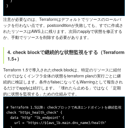
  }

注意が必要なのは、Terraformはデフォルトでリソースのロールバ
ックを行わない点です。postconditionが失敗しても、すでに作成さ
れたリソースはAWS上に残ります。次回のapplyで状態を修正する
か、手動でリソースを削除する必要があります。
4. check blockで継続的な状態監視をする（Terraform
1.5+）
Terraform 1.5で導入されたcheck blockは、特定のリソースに紐付
くのではなくインフラ全体の状態をterraform planの実行ごとに継
続的に検証します。条件がfalseになってもWarningとして報告され
るだけでapplyは続行します。「壊れたら止める」ではなく「定期
的に状態を監視する」ための仕組みです。
# Terraform 1.5以降: checkブロックでALBエンドポイントを継続監視する
check "https_health_check" {

  data "http" "lb_endpoint" {

    url = "https://${aws_lb.main.dns_name}/health"
