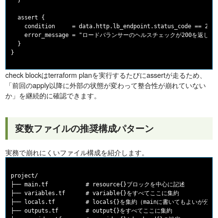
  }

  assert {

    condition     = data.http.lb_endpoint.status_code == 200

    error_message = "ロードバランサーのヘルスチェックが200を返していません。s
  }

check blockはterraform planを実行するたびにassertが走るため、
「前回のapply以降に外部の状態が変わって整合性が崩れていない
か」を継続的に確認できます。
変数ファイルの推奨構成パターン
実務で崩れにくいファイル構成を紹介します。
project/

├── main.tf           # resource{}ブロックを中心に記述

├── variables.tf      # variable{}をすべてここに集約

├── locals.tf         # locals{}を集約（mainに書いてもよいが分離
├── outputs.tf        # output{}をすべてここに集約
