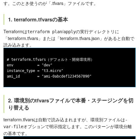
す。このとき使うのが「.tfvars」ファイルです。
1. terraform.tfvarsの基本
Terraformは
/
の実行ディレクトリに
terraform plan
apply
「terraform.tfvars」または「terraform.tfvars.json」があると自動で
読み込みます。
# terraform.tfvars（デフォルト・開発環境用）

env           = "dev"

instance_type = "t3.micro"

2. 環境別のtfvarsファイルで本番・ステージングを切
り替える
terraform.tfvarsは自動で読み込まれますが、環境別ファイルは
-
オプションで明示指定します。このパターンが環境分離
var-file
の基本です。