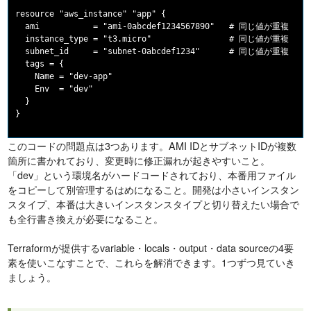
resource "aws_instance" "app" {

  ami           = "ami-0abcdef1234567890"   # 同じ値が重複

  instance_type = "t3.micro"                # 同じ値が重複

  subnet_id     = "subnet-0abcdef1234"      # 同じ値が重複

  tags = {

    Name = "dev-app"

    Env  = "dev"

  }

このコードの問題点は3つあります。AMI IDとサブネットIDが複数
箇所に書かれており、変更時に修正漏れが起きやすいこと。
「dev」という環境名がハードコードされており、本番用ファイル
をコピーして別管理するはめになること。開発は小さいインスタン
スタイプ、本番は大きいインスタンスタイプと切り替えたい場合で
も全行書き換えが必要になること。
Terraformが提供するvariable・locals・output・data sourceの4要
素を使いこなすことで、これらを解消できます。1つずつ見ていき
ましょう。