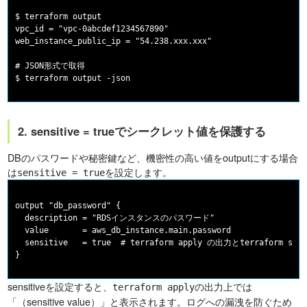
$ terraform output

vpc_id = "vpc-0abcdef1234567890"

web_instance_public_ip = "54.238.xxx.xxx"

# JSON形式で取得

2. sensitive = trueでシークレット値を保護する
DBのパスワードや秘密鍵など、機密性の高い値をoutputにする場合
は
を設定します。
sensitive = true
output "db_password" {

  description = "RDSインスタンスのパスワード"

  value       = aws_db_instance.main.password

  sensitive   = true  # terraform apply の出力とterraform s
sensitiveを設定すると、
の出力上では
terraform apply
「（sensitive value）」と表示されます。ログへの漏洩を防ぐため