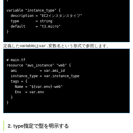
variable "instance_type" {

  description = "EC2インスタンスタイプ"

  type        = string

  default     = "t3.micro"

定義したvariableは
という形式で参照します。
var.変数名
# main.tf

resource "aws_instance" "web" {

  ami           = var.ami_id

  instance_type = var.instance_type

  tags = {

    Name = "${var.env}-web"

    Env  = var.env

  }

2. type指定で型を明示する