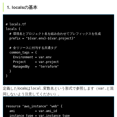
1. localsの基本
# locals.tf

locals {

  # 環境名とプロジェクト名を組み合わせてプレフィックスを生成

  prefix = "${var.env}-${var.project}"

  # 全リソースに付与する共通タグ

  common_tags = {

    Environment = var.env

    Project     = var.project

    ManagedBy   = "terraform"

  }

定義したlocalsは
という形式で参照します（
と混
local.変数名
var.
同しないよう注意してください）。
resource "aws_instance" "web" {

  ami           = var.ami_id

  instance_type = var.instance_type
