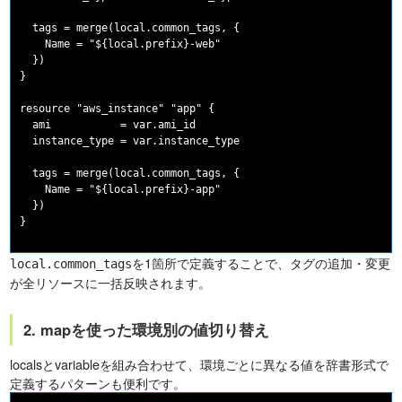
  tags = merge(local.common_tags, {

    Name = "${local.prefix}-web"

  })

}

resource "aws_instance" "app" {

  ami           = var.ami_id

  instance_type = var.instance_type

  tags = merge(local.common_tags, {

    Name = "${local.prefix}-app"

  })

を1箇所で定義することで、タグの追加・変更
local.common_tags
が全リソースに一括反映されます。
2. mapを使った環境別の値切り替え
localsとvariableを組み合わせて、環境ごとに異なる値を辞書形式で
定義するパターンも便利です。