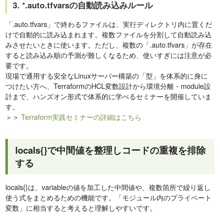
3. *.auto.tfvarsの自動読み込みルール
「.auto.tfvars」で終わるファイルは、実行ディレクトリ内に置くだ
けで自動的に読み込まれます。複数ファイルを分割して自動読み込
みさせたいときに使います。ただし、複数の「.auto.tfvars」が存在
すると読み込み順の予測が難しくなるため、使いすぎには注意が必
要です。
現場で通用する安全なLinuxサーバー構築の「型」を体系的に身に
つけたい方へ、TerraformのHCL変数設計から環境分離・module設
計まで、ハンズオン形式で体系的に学べるセミナーを開催していま
す。
＞＞
Terraform実践セミナーの詳細はこちら
locals{}で中間値を整理しコードの重複を排除
する
locals{}は、variableの値を加工した中間値や、複数箇所で繰り返し
使う式をまとめるための機能です。「モジュール内のプライベート
変数」に相当すると考えると理解しやすいです。