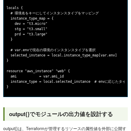
locals {

  # 環境名をキーにしてインスタンスタイプをマッピング

  instance_type_map = {

    dev = "t3.micro"

    stg = "t3.small"

    prd = "t3.large"

  }

  # var.envで現在の環境のインスタンスタイプを選択

  selected_instance = local.instance_type_map[var.env]

}

resource "aws_instance" "web" {

  ami           = var.ami_id

  instance_type = local.selected_instance  # envに応じたタイ
output{}でモジュールの出力値を設計する
output{}は、Terraformが管理するリソースの属性値を外部に公開す