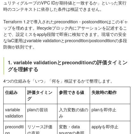
ュリティグループのVPC IDが期待値と一致するか」といった実行
時のコンテキストに依存した条件は検証できません。
Terraform 1.2で導入されたprecondition・postconditionはこのギャ
ップを埋めます。lifecycleブロック内にアサーションを記述するこ
とで、設定ミスをapply段階で即座に検知できます。現場での安全
なIaC運用はvariable validationとprecondition/postconditionの多段
防御が鉄則です。
1. variable validationとpreconditionの評価タイミン
グを理解する
4つの仕組みを「いつ」「何を」検証するかで整理します。
仕組み
評価タイミン
参照できる値
失敗時の動作
グ
variable
planの冒頭
入力変数の値の
planを即停止
validation
み
preconditi
リソース評価
変数・data
applyを即停止
on
の直前
sourceの参照