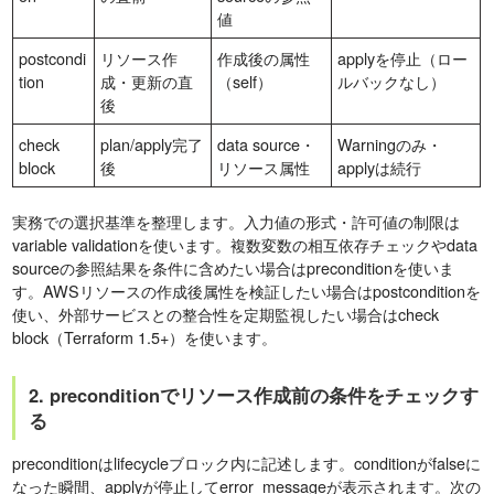
値
postcondi
リソース作
作成後の属性
applyを停止（ロー
tion
成・更新の直
（self）
ルバックなし）
後
check
plan/apply完了
data source・
Warningのみ・
block
後
リソース属性
applyは続行
実務での選択基準を整理します。入力値の形式・許可値の制限は
variable validationを使います。複数変数の相互依存チェックやdata
sourceの参照結果を条件に含めたい場合はpreconditionを使いま
す。AWSリソースの作成後属性を検証したい場合はpostconditionを
使い、外部サービスとの整合性を定期監視したい場合はcheck
block（Terraform 1.5+）を使います。
2. preconditionでリソース作成前の条件をチェックす
る
preconditionはlifecycleブロック内に記述します。conditionがfalseに
なった瞬間、applyが停止してerror_messageが表示されます。次の