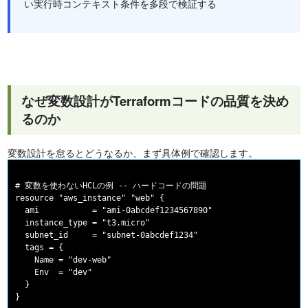
い実行時コンテキスト条件を多段で検証する
なぜ変数設計がTerraformコードの品質を決め
るのか
変数設計を怠るとどうなるか、まず具体例で確認します。
# 変数を使わないHCLの例 -- ハードコードの問題

resource "aws_instance" "web" {

  ami           = "ami-0abcdef1234567890"

  instance_type = "t3.micro"

  subnet_id     = "subnet-0abcdef1234"

  tags = {

    Name = "dev-web"

    Env  = "dev"

  }

}
