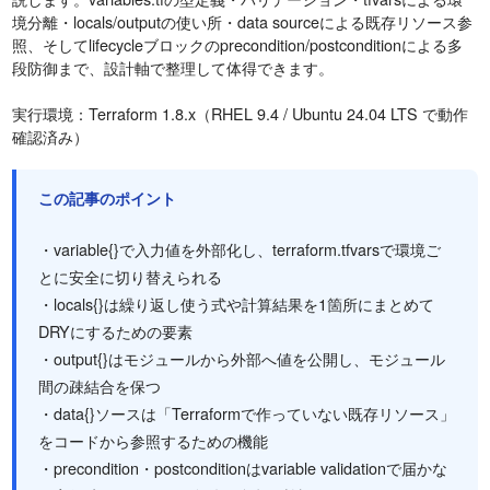
境分離・locals/outputの使い所・data sourceによる既存リソース参
照、そしてlifecycleブロックのprecondition/postconditionによる多
段防御まで、設計軸で整理して体得できます。
実行環境：Terraform 1.8.x（RHEL 9.4 / Ubuntu 24.04 LTS で動作
確認済み）
この記事のポイント
・variable{}で入力値を外部化し、terraform.tfvarsで環境ご
とに安全に切り替えられる
・locals{}は繰り返し使う式や計算結果を1箇所にまとめて
DRYにするための要素
・output{}はモジュールから外部へ値を公開し、モジュール
間の疎結合を保つ
・data{}ソースは「Terraformで作っていない既存リソース」
をコードから参照するための機能
・precondition・postconditionはvariable validationで届かな