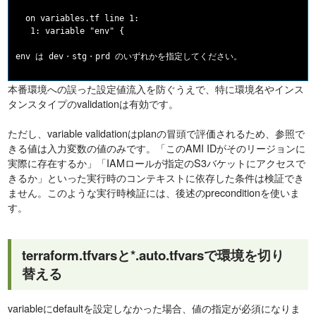
  on variables.tf line 1:

   1: variable "env" {

本番環境への誤った設定値流入を防ぐうえで、特に環境名やインス
タンスタイプのvalidationは有効です。
ただし、variable validationはplanの冒頭で評価されるため、参照で
きる値は入力変数の値のみです。「このAMI IDがそのリージョンに
実際に存在するか」「IAMロールが指定のS3バケットにアクセスで
きるか」といった実行時のコンテキストに依存した条件は検証でき
ません。このような実行時検証には、後述のpreconditionを使いま
す。
terraform.tfvarsと*.auto.tfvarsで環境を切り
替える
variableにdefaultを設定しなかった場合、値の指定が必須になりま