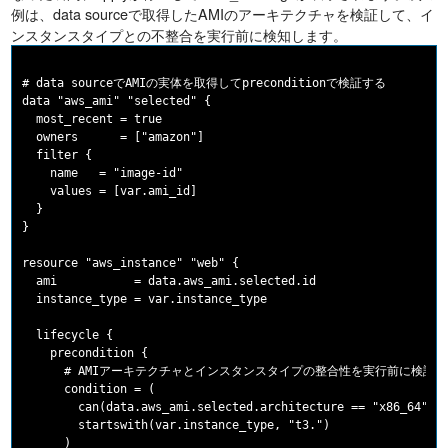
例は、data sourceで取得したAMIのアーキテクチャを検証して、イ
ンスタンスタイプとの不整合を実行前に検知します。
# data sourceでAMIの実体を取得してpreconditionで検証する

data "aws_ami" "selected" {

  most_recent = true

  owners      = ["amazon"]

  filter {

    name   = "image-id"

    values = [var.ami_id]

  }

}

resource "aws_instance" "web" {

  ami           = data.aws_ami.selected.id

  instance_type = var.instance_type

  lifecycle {

    precondition {

      # AMIアーキテクチャとインスタンスタイプの整合性を実行前に検証す
      condition = (

        can(data.aws_ami.selected.architecture == "x86_64") &
        startswith(var.instance_type, "t3.")

      )
