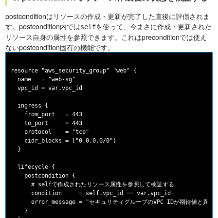
postconditionはリソースの作成・更新が完了した直後に評価されま
す。postcondition内では
を使って、今まさに作成・更新された
self
リソース自身の属性を参照できます。これはpreconditionでは使え
ないpostcondition固有の機能です。
resource "aws_security_group" "web" {

  name   = "web-sg"

  vpc_id = var.vpc_id

  ingress {

    from_port   = 443

    to_port     = 443

    protocol    = "tcp"

    cidr_blocks = ["0.0.0.0/0"]

  }

  lifecycle {

    postcondition {

      # selfで作成されたリソース属性を参照して検証する

      condition     = self.vpc_id == var.vpc_id

      error_message = "セキュリティグループのVPC IDが期待値と異なります。ex
    }
