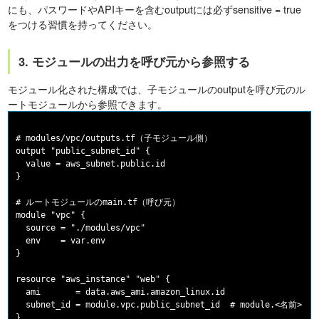
にも、パスワードやAPIキーを含むoutputには必ずsensitive = true
をつける習慣を持ってください。
3. モジュールの出力を呼び元から参照する
モジュール化された構成では、子モジュールのoutputを呼び元のル
ートモジュールから参照できます。
# modules/vpc/outputs.tf（子モジュール側）

output "public_subnet_id" {

  value = aws_subnet.public.id

}

# ルートモジュールのmain.tf（呼び元）

module "vpc" {

  source = "./modules/vpc"

  env    = var.env

}

resource "aws_instance" "web" {

  ami       = data.aws_ami.amazon_linux.id

  subnet_id = module.vpc.public_subnet_id  # module.<名前>.
 