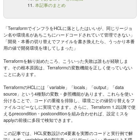
本記事のまとめ
「TerraformでインフラをHCLに落としたはいいが、同じリージョ
ン名や環境名があちこちにハードコードされていて管理できない」
「開発・本番の切り替えでファイルを書き換えたら、うっかり本番
用の値で開発環境を壊してしまった」
Terraformを触り始めたころ、こういった失敗は誰もが経験しま
す。その根本原因は、Terraformの変数機能を正しく使っていない
ことにあります。
TerraformのHCLには「variable」「locals」「output」「data
source」という4種類の変数・参照機能があります。これらを使い
分けることで、コードの重複を排除し、環境ごとの値切り替えをフ
ァイルコピーなしに実現できます。さらに、Terraform 1.2以降で使
えるprecondition・postconditionを組み合わせれば、設定ミスを
applyの前後に多段で検知できます。
この記事では、HCL変数設計の4要素を実際のコードと実行例で解
説します。variables.tfの型定義・バリデーション・tfvarsによる環