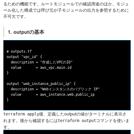
るための機能です。ルートモジュールでの確認用途のほか、モジュ
ール化した構成では呼び元が子モジュールの出力を参照するために
不可欠です。
1. outputの基本
# outputs.tf

output "vpc_id" {

  description = "作成したVPCのID"

  value       = aws_vpc.main.id

}

output "web_instance_public_ip" {

  description = "Webインスタンスのパブリック IP"

  value       = aws_instance.web.public_ip

後、定義したoutputの値がターミナルに表示さ
terraform apply
れます。後から確認するには
コマンドを使いま
terraform output
す。