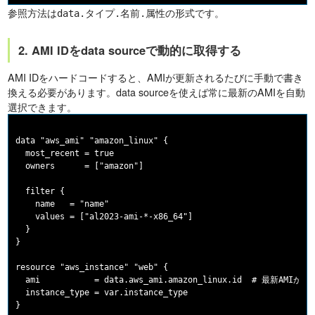
参照方法は
の形式です。
data.タイプ.名前.属性
2. AMI IDをdata sourceで動的に取得する
AMI IDをハードコードすると、AMIが更新されるたびに手動で書き
換える必要があります。data sourceを使えば常に最新のAMIを自動
選択できます。
data "aws_ami" "amazon_linux" {

  most_recent = true

  owners      = ["amazon"]

  filter {

    name   = "name"

    values = ["al2023-ami-*-x86_64"]

  }

}

resource "aws_instance" "web" {

  ami           = data.aws_ami.amazon_linux.id  # 最新AMI
  instance_type = var.instance_type
