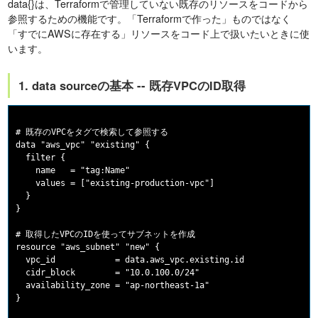
data{}は、Terraformで管理していない既存のリソースをコードから
参照するための機能です。「Terraformで作った」ものではなく
「すでにAWSに存在する」リソースをコード上で扱いたいときに使
います。
1. data sourceの基本 -- 既存VPCのID取得
# 既存のVPCをタグで検索して参照する

data "aws_vpc" "existing" {

  filter {

    name   = "tag:Name"

    values = ["existing-production-vpc"]

  }

}

# 取得したVPCのIDを使ってサブネットを作成

resource "aws_subnet" "new" {

  vpc_id            = data.aws_vpc.existing.id

  cidr_block        = "10.0.100.0/24"

  availability_zone = "ap-northeast-1a"
