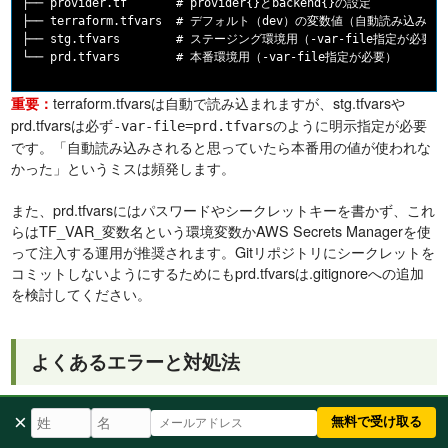
├── provider.tf       # provider{}とbackend{}の設定

├── terraform.tfvars  # デフォルト（dev）の変数値（自動読み込み）

├── stg.tfvars        # ステージング環境用（-var-file指定が必要）

terraform.tfvarsは自動で読み込まれますが、stg.tfvarsや
重要：
prd.tfvarsは必ず
のように明示指定が必要
-var-file=prd.tfvars
です。「自動読み込みされると思っていたら本番用の値が使われな
かった」というミスは頻発します。
また、prd.tfvarsにはパスワードやシークレットキーを書かず、これ
らはTF_VAR_変数名という環境変数かAWS Secrets Managerを使
って注入する運用が推奨されます。Gitリポジトリにシークレットを
コミットしないようにするためにもprd.tfvarsは.gitignoreへの追加
を検討してください。
よくあるエラーと対処法
×
無料で受け取る
1. "No value for required variable"