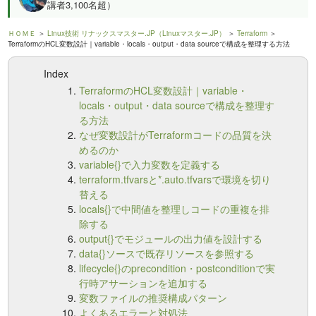
講者3,100名超）
ＨＯＭＥ
＞
Linux技術 リナックスマスター.JP（Linuxマスター.JP）
＞
Terraform
＞
TerraformのHCL変数設計｜variable・locals・output・data sourceで構成を整理する方法
Index
TerraformのHCL変数設計｜variable・
locals・output・data sourceで構成を整理す
る方法
なぜ変数設計がTerraformコードの品質を決
めるのか
variable{}で入力変数を定義する
terraform.tfvarsと*.auto.tfvarsで環境を切り
替える
locals{}で中間値を整理しコードの重複を排
除する
output{}でモジュールの出力値を設計する
data{}ソースで既存リソースを参照する
lifecycle{}のprecondition・postconditionで実
行時アサーションを追加する
変数ファイルの推奨構成パターン
よくあるエラーと対処法