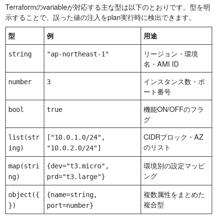
Terraformのvariableが対応する主な型は以下のとおりです。型を明
示することで、誤った値の注入をplan実行時に検出できます。
型
例
用途
リージョン・環境
string
"ap-northeast-1"
名・AMI ID
インスタンス数・ポ
number
3
ート番号
機能ON/OFFのフラ
bool
true
グ
CIDRブロック・AZ
list(str
["10.0.1.0/24",
のリスト
ing)
"10.0.2.0/24"]
環境別の設定マッピ
map(stri
{dev="t3.micro",
ング
ng)
prd="t3.large"}
複数属性をまとめた
object({
{name=string,
複合型
})
port=number}