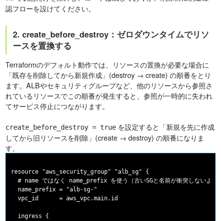
認フローを設けてください。
2. create_before_destroy：ゼロダウンタイムでリソ
ースを置換する
Terraformのデフォルト動作では、リソースの置換が必要な場合に
「既存を削除してから新規作成」(destroy → create) の順番をとり
ます。ALBやセキュリティグループなど、他のリソースから参照さ
れているリソースでこの順番が発生すると、参照が一時的に失われ
てサービス停止につながります。
を設定すると「新規を先に作成
create_before_destroy = true
してから旧リソースを削除」(create → destroy) の順番になりま
す。
resource "aws_security_group" "alb_sg" {

  # name ではなく name_prefix を使う（古いSGと名前が衝突しないよう
  name_prefix = "alb-sg-"

  vpc_id      = aws_vpc.main.id

  ingress {
