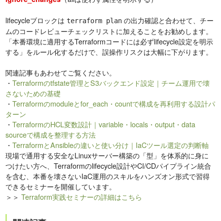
lifecycleブロックは
の出力確認と合わせて、チー
terraform plan
ムのコードレビューチェックリストに加えることをお勧めします。
「本番環境に適用するTerraformコードには必ずlifecycle設定を明示
する」をルール化するだけで、誤操作リスクは大幅に下がります。
関連記事もあわせてご覧ください。
・
Terraformのtfstate管理とS3バックエンド設定｜チーム運用で壊
さないための基礎
・
Terraformのmoduleとfor_each・countで構成を再利用する設計パ
ターン
・
TerraformのHCL変数設計｜variable・locals・output・data
sourceで構成を整理する方法
・
TerraformとAnsibleの違いと使い分け｜IaCツール選定の判断軸
現場で通用する安全なLinuxサーバー構築の「型」を体系的に身に
つけたい方へ、Terraformのlifecycle設計やCI/CDパイプライン統合
を含む、本番を壊さないIaC運用のスキルをハンズオン形式で習得
できるセミナーを開催しています。
＞＞
Terraform実践セミナーの詳細はこちら