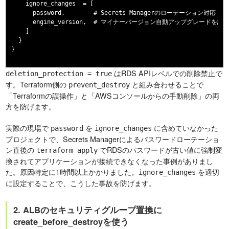
    ignore_changes  = [

      password,        # Secrets Managerのローテーション対応

      engine_version,  # マイナーバージョン自動アップグレードを許
    ]

  }

はRDS APIレベルでの削除禁止で
deletion_protection = true
す。Terraform側の
と組み合わせることで
prevent_destroy
「Terraformの誤操作」と「AWSコンソールからの手動削除」の両
方を防げます。
実際の現場で
を
に含めていなかった
password
ignore_changes
プロジェクトで、Secrets Managerによるパスワードローテーショ
ン直後の
でRDSのパスワードが古い値に強制変
terraform apply
換されてアプリケーションが接続できなくなった事例がありまし
た。原因特定に1時間以上かかりました。
を適切
ignore_changes
に設定することで、こうした事故を防げます。
2. ALBのセキュリティグループ置換に
create_before_destroyを使う