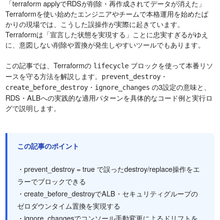
「terraform applyでRDSが削除・再作成されてデータが消えた」
Terraformを使い始めたエンジニアやチームで本格運用を始めたば
かりの現場では、こうした誤操作が実際に起きています。
Terraformは「宣言した状態を実現する」ことに忠実すぎるがゆえ
に、意図しない削除や置換が発生しやすいツールでもあります。
この記事では、Terraformの
ブロックを使って本番リソ
lifecycle
ースを守る方法を解説します。
・
prevent_destroy
・
の3設定の意味と、
create_before_destroy
ignore_changes
RDS・ALBへの実践的な適用パターンを具体的なコード例と実行ロ
グで説明します。
この記事のポイント
・prevent_destroy = true で誤ったdestroy/replace操作をエ
ラーでブロックできる
・create_before_destroyでALB・セキュリティグループの
ゼロダウンタイム置換を実現する
・ignore_changesでコンソール手動変更によるドリフトを