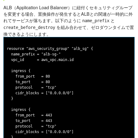
ALB（Application Load Balancer）に紐付くセキュリティグループ
を変更する場合、置換操作が発生するとALBとの関連が一時的に外
れてサービスが落ちます。以下のように
と
name_prefix
を組み合わせて、ゼロダウンタイムで置
create_before_destroy
換できるようにします。
resource "aws_security_group" "alb_sg" {

  name_prefix = "alb-sg-"

  vpc_id      = aws_vpc.main.id

  ingress {

    from_port   = 80

    to_port     = 80

    protocol    = "tcp"

    cidr_blocks = ["0.0.0.0/0"]

  }

  ingress {

    from_port   = 443

    to_port     = 443

    protocol    = "tcp"

    cidr_blocks = ["0.0.0.0/0"]

  }
