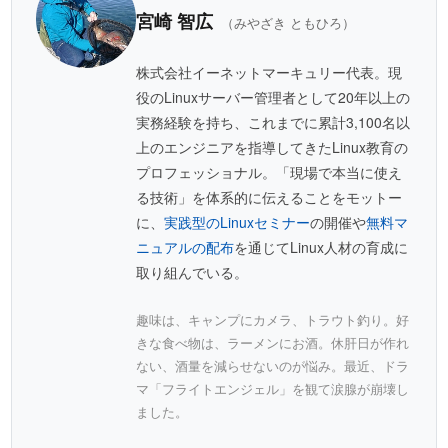
宮崎 智広
（みやざき ともひろ）
株式会社イーネットマーキュリー代表。現
役のLinuxサーバー管理者として20年以上の
実務経験を持ち、これまでに累計3,100名以
上のエンジニアを指導してきたLinux教育の
プロフェッショナル。「現場で本当に使え
る技術」を体系的に伝えることをモットー
に、
実践型のLinuxセミナー
の開催や
無料マ
ニュアルの配布
を通じてLinux人材の育成に
取り組んでいる。
趣味は、キャンプにカメラ、トラウト釣り。好
きな食べ物は、ラーメンにお酒。休肝日が作れ
ない、酒量を減らせないのが悩み。最近、ドラ
マ「フライトエンジェル」を観て涙腺が崩壊し
ました。