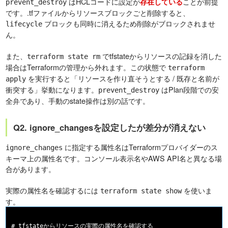
はHCLコードに設定が
ことが前提
存在している
prevent_destroy
です。.tfファイルからリソースブロックごと削除すると、
ブロックも同時に消えるため削除がブロックされませ
lifecycle
ん。
また、
でtfstateからリソースの記録を消した
terraform state rm
場合はTerraformの管理から外れます。この状態で
terraform
を実行すると「リソースを作り直そうとする / 既存と名前が
apply
衝突する」挙動になります。
はPlan段階での安
prevent_destroy
全弁であり、手動のstate操作は別の話です。
Q2. ignore_changesを設定したが差分が消えない
に指定する属性名はTerraformプロバイダーのス
ignore_changes
キーマ上の属性名です。コンソール表示名やAWS API名と異なる場
合があります。
実際の属性名を確認するには
を使いま
terraform state show
す。
# tfstateからリソースの実際の属性名を確認する
