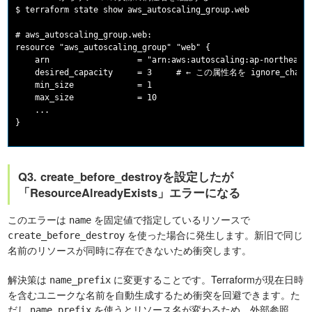
$ terraform state show aws_autoscaling_group.web

# aws_autoscaling_group.web:

resource "aws_autoscaling_group" "web" {

    arn                  = "arn:aws:autoscaling:ap-northeast-
    desired_capacity     = 3     # ← この属性名を ignore_chan
    min_size             = 1

    max_size             = 10

    ...

Q3. create_before_destroyを設定したが
「ResourceAlreadyExists」エラーになる
このエラーは
を固定値で指定しているリソースで
name
を使った場合に発生します。新旧で同じ
create_before_destroy
名前のリソースが同時に存在できないため衝突します。
解決策は
に変更することです。Terraformが現在日時
name_prefix
を含むユニークな名前を自動生成するため衝突を回避できます。た
だし
を使うとリソース名が変わるため、外部参照
name_prefix