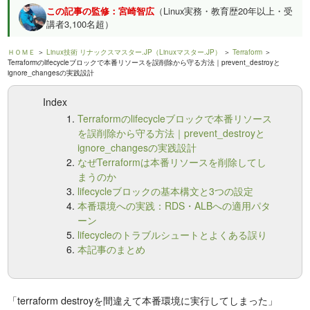
この記事の監修：宮崎智広
（Linux実務・教育歴20年以上・受
講者3,100名超）
ＨＯＭＥ
＞
Linux技術 リナックスマスター.JP（Linuxマスター.JP）
＞
Terraform
＞
Terraformのlifecycleブロックで本番リソースを誤削除から守る方法｜prevent_destroyと
ignore_changesの実践設計
Index
Terraformのlifecycleブロックで本番リソース
を誤削除から守る方法｜prevent_destroyと
ignore_changesの実践設計
なぜTerraformは本番リソースを削除してし
まうのか
lifecycleブロックの基本構文と3つの設定
本番環境への実践：RDS・ALBへの適用パタ
ーン
lifecycleのトラブルシュートとよくある誤り
本記事のまとめ
「terraform destroyを間違えて本番環境に実行してしまった」