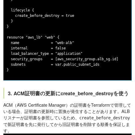
  lifecycle {

    create_before_destroy = true

  }

}

resource "aws_lb" "web" {

  name               = "web-alb"

  internal           = false

  load_balancer_type = "application"

  security_groups    = [aws_security_group.alb_sg.id]

  subnets            = var.public_subnet_ids

3. ACM証明書の更新にcreate_before_destroyを使う
ACM（AWS Certificate Manager）の証明書をTerraformで管理して
いる場合、証明書の更新時に置換が発生することがあります。ALB
リスナーが証明書を参照しているため、
create_before_destroy
で新証明書を先に発行してから旧証明書を削除する順番を保証しま
す。