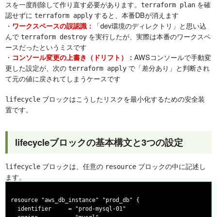
スを一度削除して作り直す必要があります。
を確
terraform plan
認せずに
すると、本番DBが消えます
terraform apply
・
「dev環境のディレクトリ」と思い込
ワークスペースの誤認識：
んで
を実行したが、実際は本番のワークスペ
terraform destroy
ースだったというミスです
・
AWSコンソールで手動変
コンソール変更の上書き（ドリフト）：
更した設定が、次の
で「差分あり」と判断され
terraform apply
て元の値に戻されてしまうケースです
ブロックはこうしたリスクを最小化するための安全装
lifecycle
置です。
lifecycleブロックの基本構文と3つの設定
ブロックは、任意の
ブロックの中に記述し
lifecycle
resource
ます。
resource "aws_db_instance" "prod_db" {

  identifier     = "prod-mysql-01"
