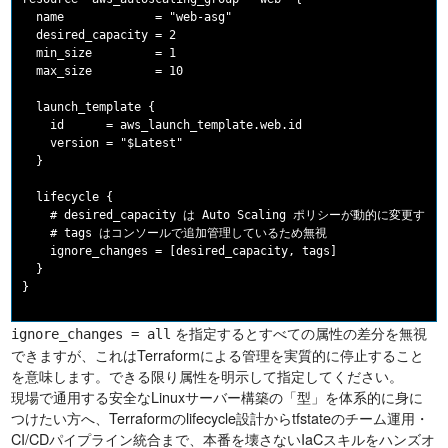
  name             = "web-asg"

  desired_capacity = 2

  min_size         = 1

  max_size         = 10

  launch_template {

    id      = aws_launch_template.web.id

    version = "$Latest"

  }

  lifecycle {

    # desired_capacity は Auto Scaling ポリシーが動的に変更する
    # tags はコンソールで追加管理しているため無視

    ignore_changes = [desired_capacity, tags]

  }

を指定するとすべての属性の差分を無視
ignore_changes = all
できますが、これはTerraformによる管理を実質的に停止すること
を意味します。できる限り属性を明示して指定してください。
現場で通用する安全なLinuxサーバー構築の「型」を体系的に身に
つけたい方へ、Terraformのlifecycle設計からtfstateのチーム運用・
CI/CDパイプライン統合まで、本番を壊さないIaCスキルをハンズオ