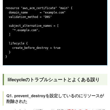
resource "aws_acm_certificate" "main" {

  domain_name       = "example.com"

  validation_method = "DNS"

  subject_alternative_names = [

    "*.example.com",

  ]

  lifecycle {

    create_before_destroy = true

  }

lifecycleのトラブルシュートとよくある誤り
Q1. prevent_destroyを設定しているのにリソースが
削除された