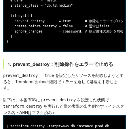
  engine         = "mysql"

  instance_class = "db.t3.medium"

  lifecycle {

    prevent_destroy       = true       # 削除をエラーでブロック

    create_before_destroy = false      # 通常はfalse

    ignore_changes        = [password] # 指定属性の差分を無視

  }

1. prevent_destroy：削除操作をエラーで止める
を設定したリソースを削除しようとす
prevent_destroy = true
ると、Terraformはplanの段階でエラーを返して処理を中断しま
す。
以下は、本番RDSに
を設定した状態で
prevent_destroy
を実行した際の実際の出力例です（インスタ
terraform destroy
ンス名・ARNはマスク済み）。
$ terraform destroy -target=aws_db_instance.prod_db
