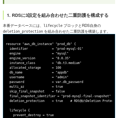
1. RDSに3設定を組み合わせた二重防護を構成する
本番データベースには、
ブロックとRDS自身の
lifecycle
を組み合わせた二重防護を構築します。
deletion_protection
resource "aws_db_instance" "prod_db" {

  identifier             = "prod-mysql-01"

  engine                 = "mysql"

  engine_version         = "8.0.35"

  instance_class         = "db.t3.medium"

  allocated_storage      = 100

  db_name                = "appdb"

  username               = "admin"

  password               = var.db_password

  multi_az               = true

  skip_final_snapshot    = false

  final_snapshot_identifier = "prod-mysql-final-snapshot"

  deletion_protection    = true    # RDS側のDeletion Prot
  lifecycle {

    prevent_destroy = true
