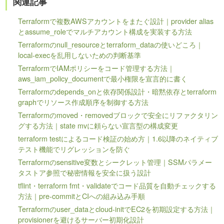
関連記事
Terraformで複数AWSアカウントをまたぐ設計｜provider alias
とassume_roleでマルチアカウント構成を実装する方法
Terraformのnull_resourceとterraform_dataの使いどころ｜
local-execを乱用しないための判断基準
TerraformでIAMポリシーをコード管理する方法｜
aws_iam_policy_documentで最小権限を宣言的に書く
Terraformのdepends_onと依存関係設計・暗黙依存とterraform
graphでリソース作成順序を制御する方法
Terraformのmoved・removedブロックで安全にリファクタリン
グする方法｜state mvに頼らない宣言型の構成変更
terraform testによるコード検証の始め方｜1.6以降のネイティブ
テスト機能でリグレッションを防ぐ
Terraformのsensitive変数とシークレット管理｜SSMパラメー
タストア参照で秘密情報を安全に扱う設計
tflint・terraform fmt・validateでコード品質を自動チェックする
方法｜pre-commitとCIへの組み込み手順
Terraformのuser_dataとcloud-initでEC2を初期設定する方法｜
provisionerを避けるサーバー初期化設計