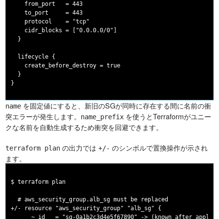
    from_port   = 443

    to_port     = 443

    protocol    = "tcp"

    cidr_blocks = ["0.0.0.0/0"]

  }

  lifecycle {

    create_before_destroy = true

  }

を固定値にすると、新旧のSGが同時に存在する間に名前の衝
name
突エラーが発生します。
を使うとTerraformがユニー
name_prefix
クな名前を自動生成するため衝突を回避できます。
の出力では
のシンボルで置換操作が示され
terraform plan
+/-
ます。
$ terraform plan

  # aws_security_group.alb_sg must be replaced

+/- resource "aws_security_group" "alb_sg" {

      ~ id   = "sg-0a1b2c3d4e5f67890" -> (known after apply)
