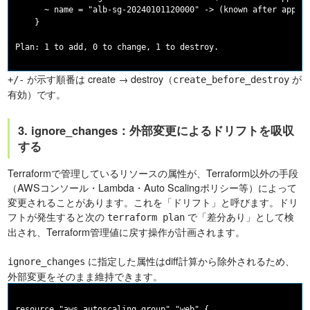
      ~ name = "alb-sg-20240101120000" -> (known after apply)
    }

が示す順番は create → destroy（
が
+/-
create_before_destroy
有効）です。
3. ignore_changes：外部変更によるドリフトを吸収
する
Terraformで管理しているリソースの属性が、Terraform以外の手段
（AWSコンソール・Lambda・Auto Scalingポリシー等）によって
変更されることがあります。これを「ドリフト」と呼びます。ドリ
フトが発生すると次の
で「差分あり」として検
terraform plan
出され、Terraform管理値に戻す操作が計画されます。
に指定した属性はdiff計算から除外されるため、
ignore_changes
外部変更をそのまま維持できます。
resource "aws_autoscaling_group" "web" {
