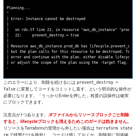
Planning...

╵

│ Error: Instance cannot be destroyed

│

│   on rds.tf line 22, in resource "aws_db_instance" "prod_db
│   22:     prevent_destroy = true

│

│ Resource aws_db_instance.prod_db has lifecycle.prevent_dest
│ but the plan calls for this resource to be destroyed. To av
│ error and continue with the plan, either disable lifecycle.
│ or adjust the scope of the plan using the -target flag.

このエラーにより、削除を続けるには
prevent_destroy =
に変更してコードをコミットし直す、という明示的な操作が
false
必要になります。「うっかりEnterを押した」程度の誤操作は確実
にブロックできます。
注意点が1つあります。
.tfファイルからリソースブロックごと削除
すると、lifecycleブロックも消えるためこのガードは効きません。
リソースをTerraformの管理から外したい場合は
terraform state
で状態だけを除外し、コードは残しておくか、削除前に別途確
rm