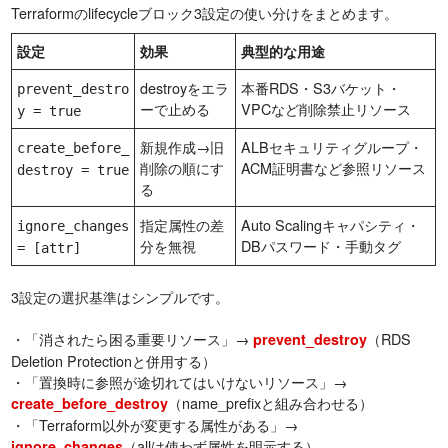
Terraformのlifecycleブロック3設定の使い分けをまとめます。
設定
効果
典型的な用途
destroyをエラ
本番RDS・S3バケット・
prevent_destro
ーで止める
VPCなど削除禁止リソース
y = true
新規作成→旧
ALBセキュリティグループ・
create_before_
削除の順にす
ACM証明書など参照リソース
destroy = true
る
指定属性の差
Auto Scalingキャパシティ・
ignore_changes
分を無視
DBパスワード・手動タグ
= [attr]
3設定の選択基準はシンプルです。
・「消されたら困る重要リソース」→
（RDS
prevent_destroy
Deletion Protectionと併用する）
・「置換時に参照が途切れてはいけないリソース」→
（name_prefixと組み合わせる）
create_before_destroy
・「Terraform以外が変更する属性がある」→
（allは使わず属性を明示する）
ignore_changes