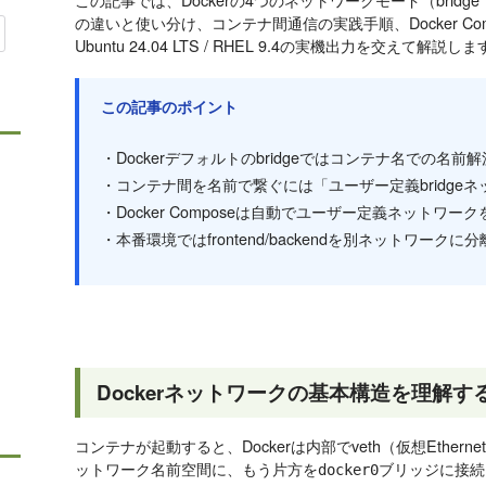
の違いと使い分け、コンテナ間通信の実践手順、Docker C
Ubuntu 24.04 LTS / RHEL 9.4の実機出力を交えて解説し
この記事のポイント
・Dockerデフォルトのbridgeではコンテナ名での名前
・コンテナ間を名前で繋ぐには「ユーザー定義bridge
・Docker Composeは自動でユーザー定義ネットワ
・本番環境ではfrontend/backendを別ネットワーク
Dockerネットワークの基本構造を理解す
コンテナが起動すると、Dockerは内部でveth（仮想Ethe
ットワーク名前空間に、もう片方を
ブリッジに接続し
docker0