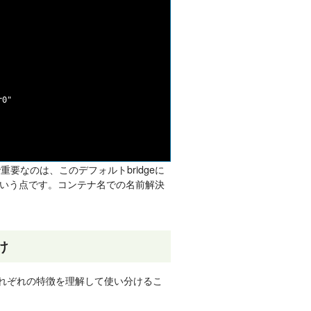
0"

こで重要なのは、このデフォルトbridgeに
いう点です。コンテナ名での名前解決
け
それぞれの特徴を理解して使い分けるこ