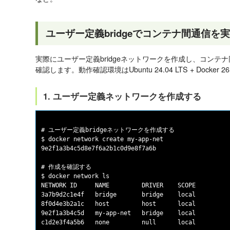
ユーザー定義bridgeでコンテナ間通信を
実際にユーザー定義bridgeネットワークを作成し、コンテ
確認します。動作確認環境はUbuntu 24.04 LTS + Docker 2
1. ユーザー定義ネットワークを作成する
# ユーザー定義bridgeネットワークを作成する

$ docker network create my-app-net

9e2f1a3b4c5d8e7f6a2b1c0d9e8f7a6b

# 作成を確認する

$ docker network ls

NETWORK ID     NAME         DRIVER    SCOPE

3a7b9d2c1e4f   bridge       bridge    local

8f0d4e3b2a1c   host         host      local

9e2f1a3b4c5d   my-app-net   bridge    local
