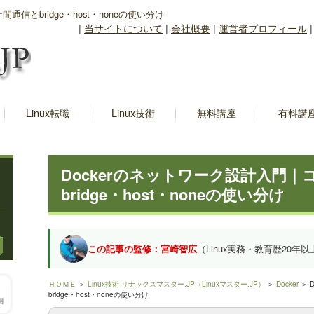
通信とbridge・host・noneの使い分け
|
当サイトについて
|
会社概要
|
運営者プロフィール
Linux転職
Linux技術
無料講座
有料講
Dockerのネットワーク設計入門
bridge・host・noneの使い分け
この記事の監修：宮崎智広
（Linux実務・教育歴20年以
ＨＯＭＥ
＞
Linux技術 リナックスマスター.JP（Linuxマスター.JP）
＞
Docker
＞ 
bridge・host・noneの使い分け