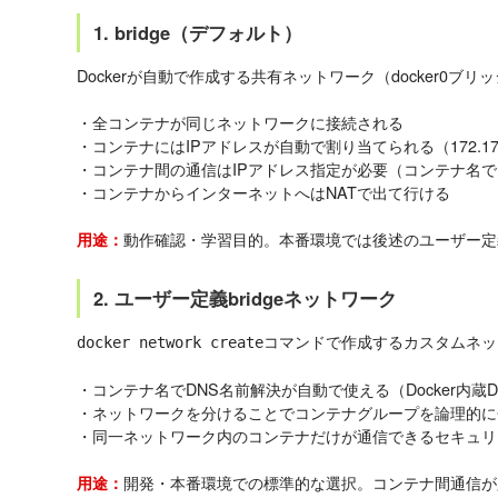
1. bridge（デフォルト）
Dockerが自動で作成する共有ネットワーク（docker0ブリ
・全コンテナが同じネットワークに接続される
・コンテナにはIPアドレスが自動で割り当てられる（172.17.0
・コンテナ間の通信はIPアドレス指定が必要（コンテナ名
・コンテナからインターネットへはNATで出て行ける
動作確認・学習目的。本番環境では後述のユーザー定義b
用途：
2. ユーザー定義bridgeネットワーク
コマンドで作成するカスタムネッ
docker network create
・コンテナ名でDNS名前解決が自動で使える（Docker内蔵
・ネットワークを分けることでコンテナグループを論理的に
・同一ネットワーク内のコンテナだけが通信できるセキュリ
開発・本番環境での標準的な選択。コンテナ間通信が
用途：