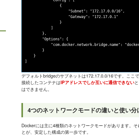
            "Config": [

                {

                    "Subnet": "172.17.0.0/16",

                    "Gateway": "172.17.0.1"

                }

            ]

        },

        "Options": {

            "com.docker.network.bridge.name": "docker
        }

    }

デフォルトbridgeのサブネットは172.17.0.0/16です。こ
接続したコンテナは
と
IPアドレスでしか互いに通信できない
はできません。
4つのネットワークモードの違いと使い分
Dockerには主に4種類のネットワークモードがあります。
とが、安定した構成の第一歩です。