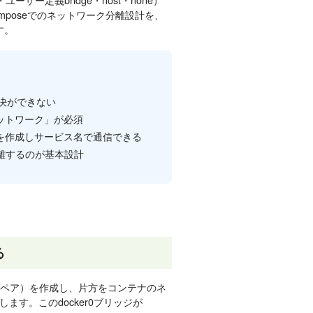
omposeでのネットワーク分離設計を、
ます。
解決ができない
ネットワーク」が必須
ークを作成しサービス名で通信できる
に分離するのが基本設計
る
rnetペア）を作成し、片方をコンテナのネ
ます。このdocker0ブリッジが