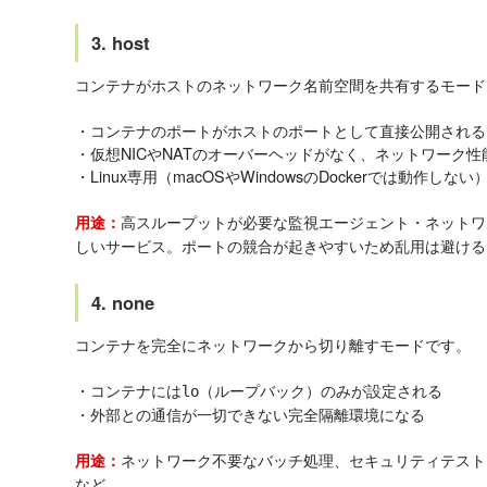
3. host
コンテナがホストのネットワーク名前空間を共有するモード
・コンテナのポートがホストのポートとして直接公開される
・仮想NICやNATのオーバーヘッドがなく、ネットワーク
・Linux専用（macOSやWindowsのDockerでは動作しない
高スループットが必要な監視エージェント・ネットワ
用途：
しいサービス。ポートの競合が起きやすいため乱用は避ける
4. none
コンテナを完全にネットワークから切り離すモードです。
・コンテナには
（ループバック）のみが設定される
lo
・外部との通信が一切できない完全隔離環境になる
ネットワーク不要なバッチ処理、セキュリティテスト
用途：
など。