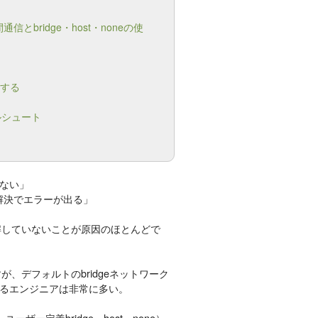
とbridge・host・noneの使
践する
ルシュート
ない」
名前解決でエラーが出る」
理解していないことが原因のほとんどで
が、デフォルトのbridgeネットワーク
るエンジニアは非常に多い。
ーザー定義bridge・host・none）