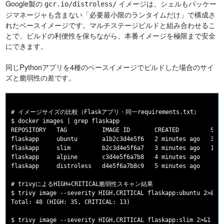
Google製の
イメージは、シェルもパッケー
gcr.io/distroless/
ジマネージャも含まない「必要最小限のランタイムだけ」で構成さ
れたベースイメージです。マルチステージビルドと組み合わせるこ
とで、ビルドの利便性を保ちながら、本番イメージを極限まで安全
にできます。
同じPythonアプリを4種のベースイメージでビルドした場合のサイ
ズと脆弱性の差です。
# イメージサイズの比較（Flaskアプリ・同一requirements.txt）

$ docker images | grep flaskapp

REPOSITORY   TAG          IMAGE ID       CREATED         SIZE
flaskapp     ubuntu       a1b2c3d4e5f6   2 minutes ago   354M
flaskapp     slim         b2c3d4e5f6a7   3 minutes ago   112M
flaskapp     alpine       c3d4e5f6a7b8   4 minutes ago    58M
flaskapp     distroless   d4e5f6a7b8c9   5 minutes ago    38M
# trivyによるHIGH+CRITICAL脆弱性スキャン結果

$ trivy image --severity HIGH,CRITICAL flaskapp:ubuntu 2>&1 |
Total: 48 (HIGH: 35, CRITICAL: 13)

$ trivy image --severity HIGH,CRITICAL flaskapp:slim 2>&1 | t