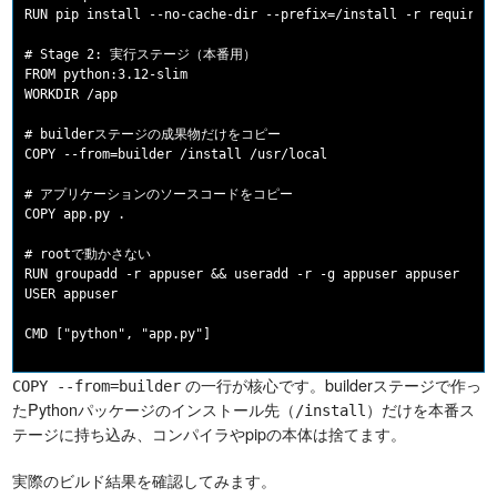
RUN pip install --no-cache-dir --prefix=/install -r requireme
# Stage 2: 実行ステージ（本番用）

FROM python:3.12-slim

WORKDIR /app

# builderステージの成果物だけをコピー

COPY --from=builder /install /usr/local

# アプリケーションのソースコードをコピー

COPY app.py .

# rootで動かさない

RUN groupadd -r appuser && useradd -r -g appuser appuser

USER appuser

の一行が核心です。builderステージで作っ
COPY --from=builder
たPythonパッケージのインストール先（
）だけを本番ス
/install
テージに持ち込み、コンパイラやpipの本体は捨てます。
実際のビルド結果を確認してみます。