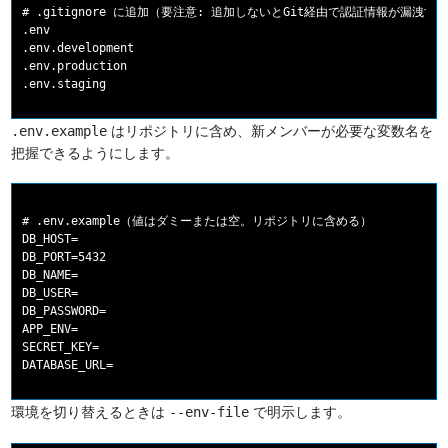
# .gitignore に追加（要注意: 追加しないとGit経由で認証情報が漏洩する
.env

.env.development

.env.production

はリポジトリに含め、新メンバーが必要な変数名を
.env.example
把握できるようにします。
# .env.example（値はダミーまたは空。リポジトリに含める）

DB_HOST=

DB_PORT=5432

DB_NAME=

DB_USER=

DB_PASSWORD=

APP_ENV=

SECRET_KEY=

環境を切り替えるときは
で明示します。
--env-file