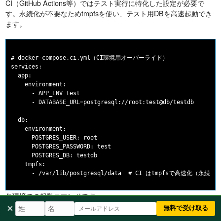
CI（GitHub Actions等）ではテスト実行に特化した設定が必要で
す。永続化が不要なためtmpfsを使い、テスト用DBを高速起動でき
ます。
# docker-compose.ci.yml（CI環境用オーバーライド）

services:

  app:

    environment:

      - APP_ENV=test

      - DATABASE_URL=postgresql://root:test@db/testdb

  db:

    environment:

      POSTGRES_USER: root

      POSTGRES_PASSWORD: test

      POSTGRES_DB: testdb

    tmpfs:

各環境での起動コマンドです。
×
無料で受け取る