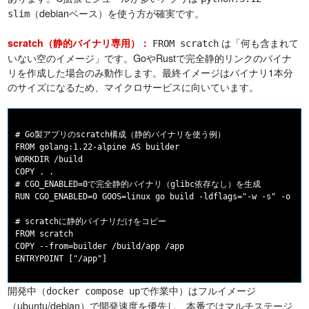
（debianベース）を使う方が確実です。
slim
は「何も含まれて
scratch（静的バイナリ専用）：
FROM scratch
いない空のイメージ」です。GoやRustで完全静的リンクのバイナ
リを作成した場合のみ動作します。最終イメージはバイナリ1本分
のサイズになるため、マイクロサービスに向いています。
# Go製アプリのscratch構成（静的バイナリを使う例）

FROM golang:1.22-alpine AS builder

WORKDIR /build

COPY . .

# CGO_ENABLED=0で完全静的バイナリ（glibc依存なし）を生成

RUN CGO_ENABLED=0 GOOS=linux go build -ldflags="-w -s" -o app
# scratchに静的バイナリだけをコピー

FROM scratch

COPY --from=builder /build/app /app

開発中（
で作業中）はフルイメージ
docker compose up
（ubuntu/debian）で開発速度を優先し、本番ではマルチステージ