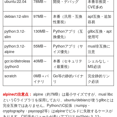
ubuntu:22.04
78MB～
開発・デバッグ
本番非推奨・
CVE多め
debian:12-slim
97MB～
本番（汎用・互換
apt互換・追加
性重視）
容易
python:3.12-
130MB～
Pythonアプリ（互
glibc互換・apt
slim
換優先）
使用可
python:3.12-
55MB～
Pythonアプリ（サ
musl非互換に
alpine
イズ優先）
注意
gcr.io/distroless
40MB～
本番（セキュリテ
シェルなし・
/python3
ィ最重視）
MS必須
scratch
0MB＋バ
Go等の静的バイナ
完全静的リン
イナリ
リ
ク必須
alpine（約7MB）は最小サイズですが、musl libc
alpineの注意点：
というCライブラリを採用しており、ubuntu/debianが使うglibcとは
完全互換ではありません。PythonのC拡張（numpy・
cryptography・psycopg2等）はalpineでビルドに失敗するケースが
あります。C拡張モジュールが多いアプリは
python:3.12-