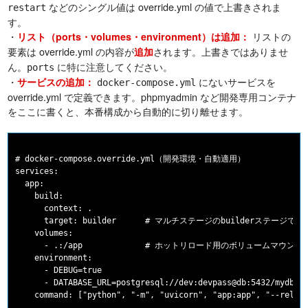
などのシングル値は override.yml の値で上書きされま
restart
す。
・
リストの
リスト（ports・volumes・environment）は追加：
要素は override.yml の内容が
されます。上書きではありませ
追加
ん。
に特に注意してください。
ports
・
にないサービスを
サービスの追加：
docker-compose.yml
override.yml で定義できます。phpmyadmin など開発専用コンテナ
をここに書くと、本番構成から自動的に切り離せます。
# docker-compose.override.yml（開発環境・自動適用）

services:

  app:

    build:

      context: .

      target: builder      # マルチステージのbuilderステージで起動
    volumes:

      - .:/app             # ホットリロード用のボリュームマウント

    environment:

      - DEBUG=true

      - DATABASE_URL=postgresql://dev:devpass@db:5432/mydb

    command: ["python", "-m", "uvicorn", "app:app", "--reload