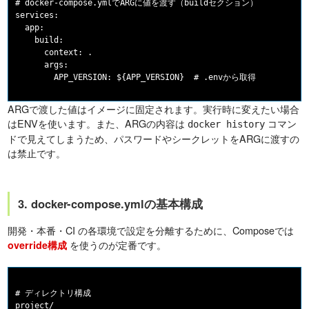
# docker-compose.ymlでARGに値を渡す（buildセクション）

services:

  app:

    build:

      context: .

      args:

ARGで渡した値はイメージに固定されます。実行時に変えたい場合
はENVを使います。また、ARGの内容は
コマン
docker history
ドで見えてしまうため、パスワードやシークレットをARGに渡すの
は禁止です。
3. docker-compose.ymlの基本構成
開発・本番・CI の各環境で設定を分離するために、Composeでは
を使うのが定番です。
override構成
# ディレクトリ構成

project/
