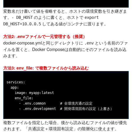
変数名だけ書いて値を省略すると、ホストの環境変数を引き継ぎま
す。
のように書くと、ホストで
- DB_HOST
export
してある値がコンテナに渡ります。
DB_HOST=10.0.0.5
方法2: .envファイルで一元管理する（推奨）
docker-compose.ymlと同じディレクトリに
という名前のファ
.env
イルを置くと、Docker Composeは自動的にそのファイルを読み込
みます。
方法3: env_file: で複数ファイルから読み込む
services:

  app:

    image: myapp:latest

    env_file:

      - .env.common       # 全環境共通の設定

複数ファイルを指定した場合、後から読み込むファイルの値が優先
されます。「共通設定＋環境固有設定」の階層化に使えます。