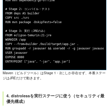
RUN mvn dependency:go-offline

# Stage 2: コンパイル・テスト

FROM deps AS builder

COPY src ./src

RUN mvn package -DskipTests=false

# Stage 3: 実行（JREのみ）

FROM eclipse-temurin:21-jre

WORKDIR /app

COPY --from=builder /build/target/app.jar .

RUN groupadd -r javauser && useradd -r -g javauser javauser

USER javauser

EXPOSE 8080

Maven（ビルドツール）はStage 1・2にしか存在せず、本番ステー
ジはJREだけで動きます。
4. distrolessを実行ステージに使う（セキュリティ最
優先構成）