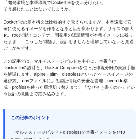
「開発環境と本番環境でDockerfileを使い分けたい」
そう感じたことはないでしょうか。
Dockerfileの基本構文は比較的すぐ覚えられますが、本番環境で安
全に使えるイメージを作るとなると話が変わります。サイズの肥大
化、rootで動くコンテナ、開発用の認証情報が本番イメージに残っ
たまま——こうした問題は、設計をきちんと理解していないと見過
ごしがちです。
この記事では、マルチステージビルドを中心に、本番向け
Dockerfileの設計と、Docker Composeを使った環境分離の実践手順
を解説します。alpine・slim・distrolessといったベースイメージの
選び方、.envファイルによる認証情報の安全な管理、override構
成・profilesを使った環境切り替えまで、「なぜそう書くのか」とい
う設計の意図まで踏み込みます。
この記事のポイント
・マルチステージビルド＋distrolessで本番イメージを1/10