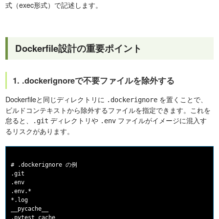
式（exec形式）で記述します。
Dockerfile設計の重要ポイント
1. .dockerignoreで不要ファイルを除外する
Dockerfileと同じディレクトリに
を置くことで、
.dockerignore
ビルドコンテキストから除外するファイルを指定できます。これを
怠ると、
ディレクトリや
ファイルがイメージに混入す
.git
.env
るリスクがあります。
# .dockerignore の例

.git

.env

.env.*

*.log

__pycache__

.pytest_cache
