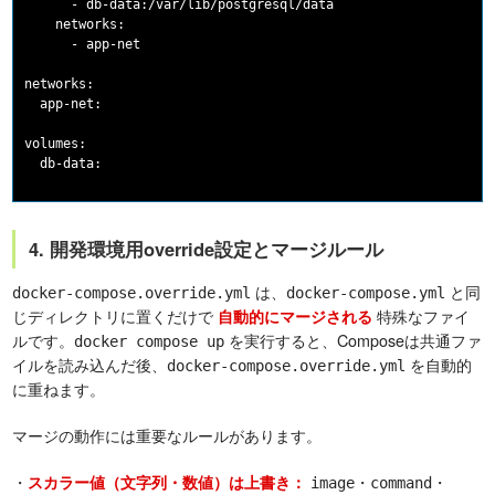
      - db-data:/var/lib/postgresql/data

    networks:

      - app-net

networks:

  app-net:

volumes:

4. 開発環境用override設定とマージルール
は、
と同
docker-compose.override.yml
docker-compose.yml
じディレクトリに置くだけで
特殊なファイ
自動的にマージされる
ルです。
を実行すると、Composeは共通ファ
docker compose up
イルを読み込んだ後、
を自動的
docker-compose.override.yml
に重ねます。
マージの動作には重要なルールがあります。
・
・
・
スカラー値（文字列・数値）は上書き：
image
command