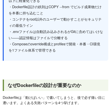
以下に軽量化できる
・Dockerfile設計の鉄則はCOPY --from でビルド成果物だけ
を本番に持ち込むこと
・コンテナをroot以外のユーザーで動かすことがセキュリテ
ィの最低ライン
・.envファイルは自動読み込みされるがGitに含めてはいけな
い——認証情報はファイルで分離する
・Composeのoverride構成とprofilesで開発・本番・CI環境
を1ファイル体系で管理できる
なぜDockerfileの設計が重要なのか
Dockerfileは「動けばいい」で書いてしまうと、後で必ず痛い目に
遭います。よくある失敗パターンを4つ挙げます。