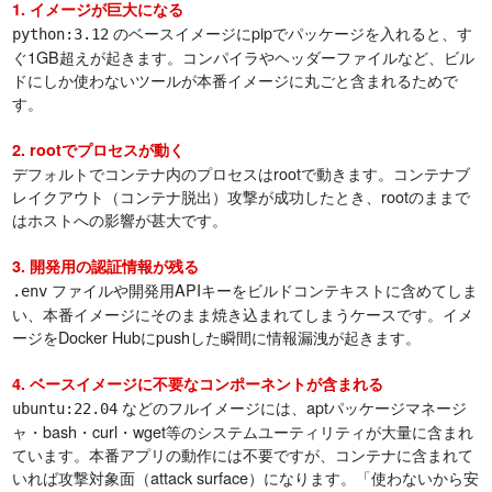
1. イメージが巨大になる
のベースイメージにpipでパッケージを入れると、す
python:3.12
ぐ1GB超えが起きます。コンパイラやヘッダーファイルなど、ビル
ドにしか使わないツールが本番イメージに丸ごと含まれるためで
す。
2. rootでプロセスが動く
デフォルトでコンテナ内のプロセスはrootで動きます。コンテナブ
レイクアウト（コンテナ脱出）攻撃が成功したとき、rootのままで
はホストへの影響が甚大です。
3. 開発用の認証情報が残る
ファイルや開発用APIキーをビルドコンテキストに含めてしま
.env
い、本番イメージにそのまま焼き込まれてしまうケースです。イメ
ージをDocker Hubにpushした瞬間に情報漏洩が起きます。
4. ベースイメージに不要なコンポーネントが含まれる
などのフルイメージには、aptパッケージマネージ
ubuntu:22.04
ャ・bash・curl・wget等のシステムユーティリティが大量に含まれ
ています。本番アプリの動作には不要ですが、コンテナに含まれて
いれば攻撃対象面（attack surface）になります。「使わないから安