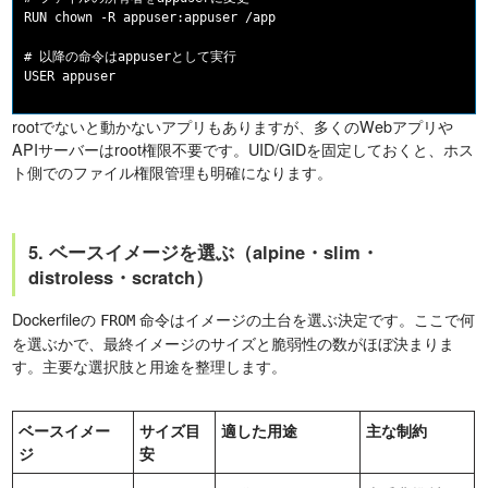
RUN chown -R appuser:appuser /app

# 以降の命令はappuserとして実行

rootでないと動かないアプリもありますが、多くのWebアプリや
APIサーバーはroot権限不要です。UID/GIDを固定しておくと、ホス
ト側でのファイル権限管理も明確になります。
5. ベースイメージを選ぶ（alpine・slim・
distroless・scratch）
Dockerfileの
命令はイメージの土台を選ぶ決定です。ここで何
FROM
を選ぶかで、最終イメージのサイズと脆弱性の数がほぼ決まりま
す。主要な選択肢と用途を整理します。
ベースイメー
サイズ目
適した用途
主な制約
ジ
安