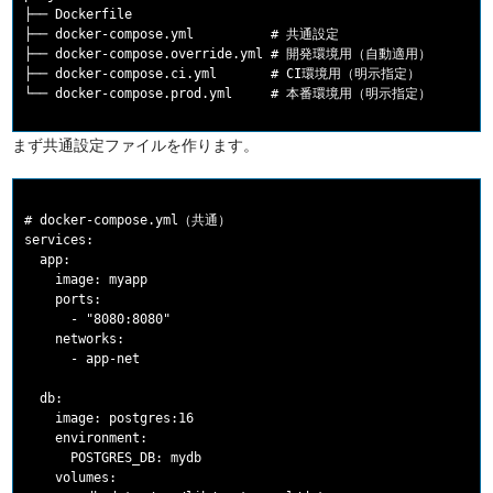
├── Dockerfile

├── docker-compose.yml          # 共通設定

├── docker-compose.override.yml # 開発環境用（自動適用）

├── docker-compose.ci.yml       # CI環境用（明示指定）

まず共通設定ファイルを作ります。
# docker-compose.yml（共通）

services:

  app:

    image: myapp

    ports:

      - "8080:8080"

    networks:

      - app-net

  db:

    image: postgres:16

    environment:

      POSTGRES_DB: mydb

    volumes:
