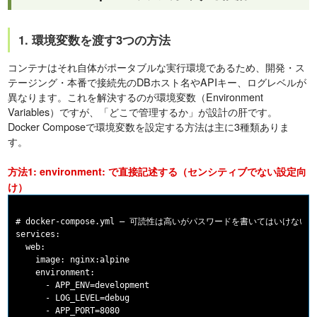
1. 環境変数を渡す3つの方法
コンテナはそれ自体がポータブルな実行環境であるため、開発・ス
テージング・本番で接続先のDBホスト名やAPIキー、ログレベルが
異なります。これを解決するのが環境変数（Environment
Variables）ですが、「どこで管理するか」が設計の肝です。
Docker Composeで環境変数を設定する方法は主に3種類ありま
す。
方法1: environment: で直接記述する（センシティブでない設定向
け）
# docker-compose.yml — 可読性は高いがパスワードを書いてはいけない

services:

  web:

    image: nginx:alpine

    environment:

      - APP_ENV=development

      - LOG_LEVEL=debug
