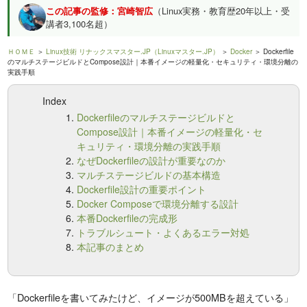
この記事の監修：宮崎智広
（Linux実務・教育歴20年以上・受
講者3,100名超）
ＨＯＭＥ
＞
Linux技術 リナックスマスター.JP（Linuxマスター.JP）
＞
Docker
＞ Dockerfile
のマルチステージビルドとCompose設計｜本番イメージの軽量化・セキュリティ・環境分離の
実践手順
Index
Dockerfileのマルチステージビルドと
Compose設計｜本番イメージの軽量化・セ
キュリティ・環境分離の実践手順
なぜDockerfileの設計が重要なのか
マルチステージビルドの基本構造
Dockerfile設計の重要ポイント
Docker Composeで環境分離する設計
本番Dockerfileの完成形
トラブルシュート・よくあるエラー対処
本記事のまとめ
「Dockerfileを書いてみたけど、イメージが500MBを超えている」