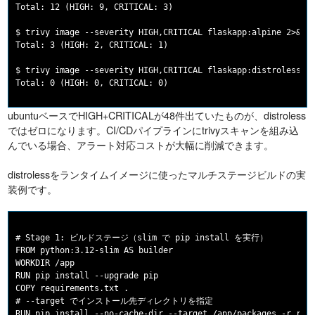
Total: 12 (HIGH: 9, CRITICAL: 3)

$ trivy image --severity HIGH,CRITICAL flaskapp:alpine 2>&1 |
Total: 3 (HIGH: 2, CRITICAL: 1)

$ trivy image --severity HIGH,CRITICAL flaskapp:distroless 2>
ubuntuベースでHIGH+CRITICALが48件出ていたものが、distroless
ではゼロになります。CI/CDパイプラインにtrivyスキャンを組み込
んでいる場合、アラート対応コストが大幅に削減できます。
distrolessをランタイムイメージに使ったマルチステージビルドの実
装例です。
# Stage 1: ビルドステージ（slim で pip install を実行）

FROM python:3.12-slim AS builder

WORKDIR /app

RUN pip install --upgrade pip

COPY requirements.txt .

# --target でインストール先ディレクトリを指定

RUN pip install --no-cache-dir --target /app/packages -r requ