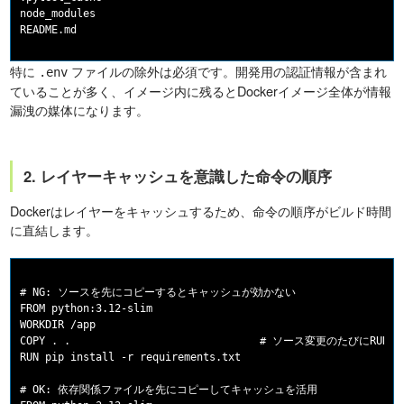
node_modules

特に
ファイルの除外は必須です。開発用の認証情報が含まれ
.env
ていることが多く、イメージ内に残るとDockerイメージ全体が情報
漏洩の媒体になります。
2. レイヤーキャッシュを意識した命令の順序
Dockerはレイヤーをキャッシュするため、命令の順序がビルド時間
に直結します。
# NG: ソースを先にコピーするとキャッシュが効かない

FROM python:3.12-slim

WORKDIR /app

COPY . .                              # ソース変更のたびにRUNが
RUN pip install -r requirements.txt

# OK: 依存関係ファイルを先にコピーしてキャッシュを活用
