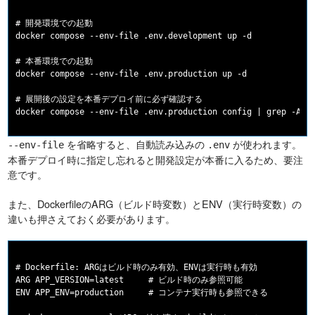
# 開発環境での起動

docker compose --env-file .env.development up -d

# 本番環境での起動

docker compose --env-file .env.production up -d

# 展開後の設定を本番デプロイ前に必ず確認する

を省略すると、自動読み込みの
が使われます。
--env-file
.env
本番デプロイ時に指定し忘れると開発設定が本番に入るため、要注
意です。
また、DockerfileのARG（ビルド時変数）とENV（実行時変数）の
違いも押さえておく必要があります。
# Dockerfile: ARGはビルド時のみ有効、ENVは実行時も有効

ARG APP_VERSION=latest     # ビルド時のみ参照可能

ENV APP_ENV=production     # コンテナ実行時も参照できる
