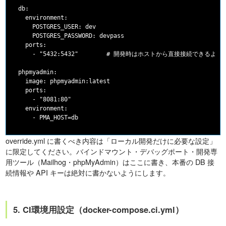
  db:

    environment:

      POSTGRES_USER: dev

      POSTGRES_PASSWORD: devpass

    ports:

      - "5432:5432"        # 開発時はホストから直接接続できるよう
  phpmyadmin:

    image: phpmyadmin:latest

    ports:

      - "8081:80"

    environment:

override.yml に書くべき内容は「ローカル開発だけに必要な設定」
に限定してください。バインドマウント・デバッグポート・開発専
用ツール（Mailhog・phpMyAdmin）はここに書き、本番の DB 接
続情報や API キーは絶対に書かないようにします。
5. CI環境用設定（docker-compose.ci.yml）