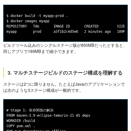
$ docker build -t myapp:prod .

$ docker images myapp

REPOSITORY   TAG       IMAGE ID       CREATED         SIZE

ビルドツール込みのシングルステージ版が850MBだったとすると、
同じアプリで189MBまで縮小できます。
3. マルチステージビルドのステージ構成を理解する
ステージは2つに限りません。たとえばJavaのアプリケーションで
は次のような3ステージ構成が一般的です。
# Stage 1: 依存関係の解決

FROM maven:3.9-eclipse-temurin-21 AS deps

WORKDIR /build

COPY pom.xml .
