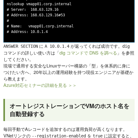
nslookup vmapp01.corp.internal

# Server:  168.63.129.16

# Address: 168.63.129.16#53

#

# Name:   vmapp01.corp.internal

に
が返ってくれば成功です。
ANSWER SECTION
A 10.0.1.4
dig
コマンドの詳しい使い方は「
dig コマンドで DNS を調べる
」を参照
してください。
現場で通用する安全なLinuxサーバー構築の「型」を体系的に身に
つけたい方へ、20年以上の運用経験を持つ現役エンジニアが基礎か
ら教えます。
Azure対応セミナーの詳細を見る ＞＞
オートレジストレーションでVMのホスト名を
自動登録する
毎回手動でAレコードを追加するのは運用負荷が高くなります。
VNetリンクの
を
に設定すると、
--registration-enabled
true