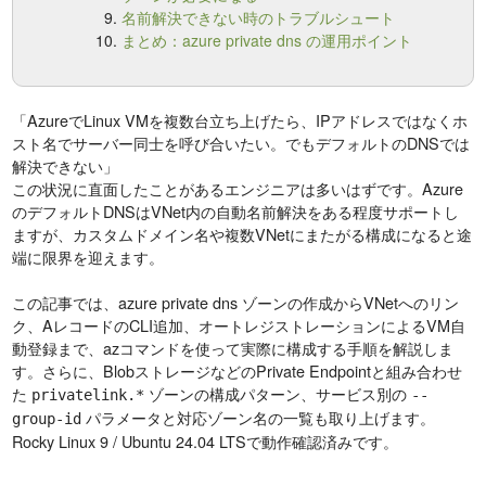
名前解決できない時のトラブルシュート
まとめ：azure private dns の運用ポイント
「AzureでLinux VMを複数台立ち上げたら、IPアドレスではなくホ
スト名でサーバー同士を呼び合いたい。でもデフォルトのDNSでは
解決できない」
この状況に直面したことがあるエンジニアは多いはずです。Azure
のデフォルトDNSはVNet内の自動名前解決をある程度サポートし
ますが、カスタムドメイン名や複数VNetにまたがる構成になると途
端に限界を迎えます。
この記事では、azure private dns ゾーンの作成からVNetへのリン
ク、AレコードのCLI追加、オートレジストレーションによるVM自
動登録まで、azコマンドを使って実際に構成する手順を解説しま
す。さらに、BlobストレージなどのPrivate Endpointと組み合わせ
た
ゾーンの構成パターン、サービス別の
privatelink.*
--
パラメータと対応ゾーン名の一覧も取り上げます。
group-id
Rocky Linux 9 / Ubuntu 24.04 LTSで動作確認済みです。