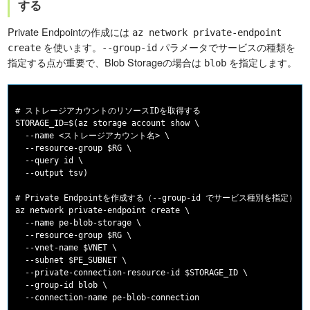
する
Private Endpointの作成には
az network private-endpoint
を使います。
パラメータでサービスの種類を
create
--group-id
指定する点が重要で、Blob Storageの場合は
を指定します。
blob
# ストレージアカウントのリソースIDを取得する

STORAGE_ID=$(az storage account show \

  --name <ストレージアカウント名> \

  --resource-group $RG \

  --query id \

  --output tsv)

# Private Endpointを作成する（--group-id でサービス種別を指定）

az network private-endpoint create \

  --name pe-blob-storage \

  --resource-group $RG \

  --vnet-name $VNET \

  --subnet $PE_SUBNET \

  --private-connection-resource-id $STORAGE_ID \

  --group-id blob \

  --connection-name pe-blob-connection
