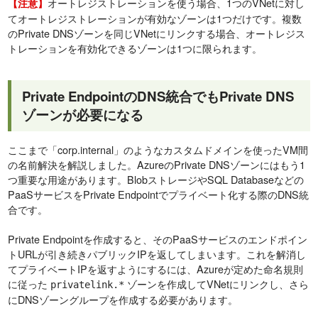
オートレジストレーションを使う場合、1つのVNetに対し
【注意】
てオートレジストレーションが有効なゾーンは1つだけです。複数
のPrivate DNSゾーンを同じVNetにリンクする場合、オートレジス
トレーションを有効化できるゾーンは1つに限られます。
Private EndpointのDNS統合でもPrivate DNS
ゾーンが必要になる
ここまで「corp.internal」のようなカスタムドメインを使ったVM間
の名前解決を解説しました。AzureのPrivate DNSゾーンにはもう1
つ重要な用途があります。BlobストレージやSQL Databaseなどの
PaaSサービスをPrivate Endpointでプライベート化する際のDNS統
合です。
Private Endpointを作成すると、そのPaaSサービスのエンドポイン
トURLが引き続きパブリックIPを返してしまいます。これを解消し
てプライベートIPを返すようにするには、Azureが定めた命名規則
に従った
ゾーンを作成してVNetにリンクし、さら
privatelink.*
にDNSゾーングループを作成する必要があります。