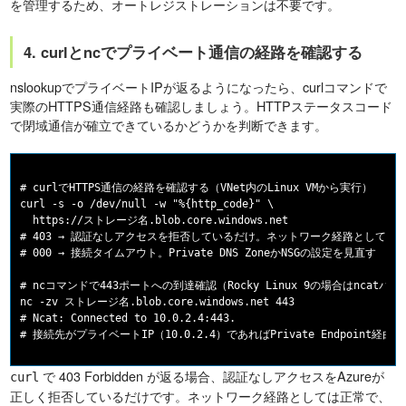
を管理するため、オートレジストレーションは不要です。
4. curlとncでプライベート通信の経路を確認する
nslookupでプライベートIPが返るようになったら、curlコマンドで
実際のHTTPS通信経路も確認しましょう。HTTPステータスコード
で閉域通信が確立できているかどうかを判断できます。
# curlでHTTPS通信の経路を確認する（VNet内のLinux VMから実行）

curl -s -o /dev/null -w "%{http_code}" \

  https://ストレージ名.blob.core.windows.net

# 403 → 認証なしアクセスを拒否しているだけ。ネットワーク経路としては正
# 000 → 接続タイムアウト。Private DNS ZoneかNSGの設定を見直す

# ncコマンドで443ポートへの到達確認（Rocky Linux 9の場合はncatパッ
nc -zv ストレージ名.blob.core.windows.net 443

# Ncat: Connected to 10.0.2.4:443.

で 403 Forbidden が返る場合、認証なしアクセスをAzureが
curl
正しく拒否しているだけです。ネットワーク経路としては正常で、