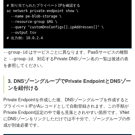
# 割り当てられたプライベートIPを確認する

az network private-endpoint show \

  --name pe-blob-storage \

  --resource-group $RG \

  --query "customDnsConfigs[].ipAddresses[]" \

  --output tsv

はサービスごとに異なります。PaaSサービスの種類
--group-id
と
、対応するPrivate DNSゾーン名の一覧は後述の表
--group-id
を参照してください。
3. DNSゾーングループでPrivate EndpointとDNSゾー
ンを紐付ける
Private Endpointを作成した後、DNSゾーングループを作成すると
プライベートIPがAレコードとして自動登録されます。この手順が
Private Endpoint設定の中で最も見落とされやすい箇所です。VNet
にDNSゾーンをリンクしただけでは不十分で、ゾーングループの作
成が別途必要です。