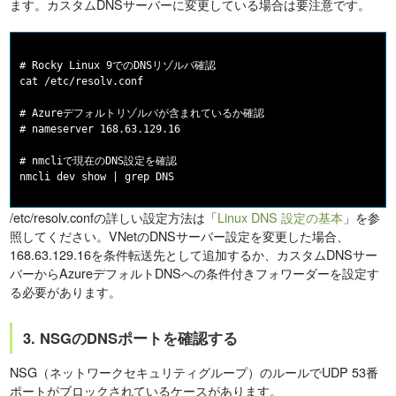
ます。カスタムDNSサーバーに変更している場合は要注意です。
# Rocky Linux 9でのDNSリゾルバ確認

cat /etc/resolv.conf

# Azureデフォルトリゾルバが含まれているか確認

# nameserver 168.63.129.16

# nmcliで現在のDNS設定を確認

/etc/resolv.confの詳しい設定方法は「
Linux DNS 設定の基本
」を参
照してください。VNetのDNSサーバー設定を変更した場合、
168.63.129.16を条件転送先として追加するか、カスタムDNSサー
バーからAzureデフォルトDNSへの条件付きフォワーダーを設定す
る必要があります。
3. NSGのDNSポートを確認する
NSG（ネットワークセキュリティグループ）のルールでUDP 53番
ポートがブロックされているケースがあります。