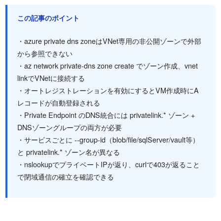
この記事のポイント
・azure private dns zoneはVNet専用の非公開ゾーンで外部
から参照できない
・az network private-dns zone create でゾーン作成、vnet
linkでVNetに接続する
・オートレジストレーションを有効にするとVM作成時にA
レコードが自動登録される
・Private Endpoint のDNS統合には privatelink.* ゾーン +
DNSゾーングループの両方が必要
・サービスごとに --group-id（blob/file/sqlServer/vault等）
と privatelink.* ゾーン名が異なる
・nslookupでプライベートIPが返り、curlで403が返ること
で閉域通信の確立を確認できる