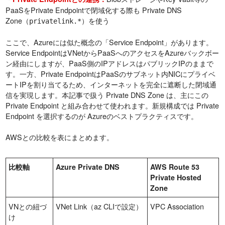
PaaSをPrivate Endpointで閉域化する際も Private DNS
Zone（
）を使う
privatelink.*
ここで、Azureには似た概念の「Service Endpoint」があります。
Service EndpointはVNetからPaaSへのアクセスをAzureバックボー
ン経由にしますが、PaaS側のIPアドレスはパブリックIPのままで
す。一方、Private EndpointはPaaSのサブネット内NICにプライベ
ートIPを割り当てるため、インターネットを完全に遮断した閉域通
信を実現します。本記事で扱う Private DNS Zone は、主にこの
Private Endpoint と組み合わせて使われます。新規構成では Private
Endpoint を選択するのが Azureのベストプラクティスです。
AWSとの比較を表にまとめます。
比較軸
Azure Private DNS
AWS Route 53
Private Hosted
Zone
VNとの紐づ
VNet Link（az CLIで設定）
VPC Association
け