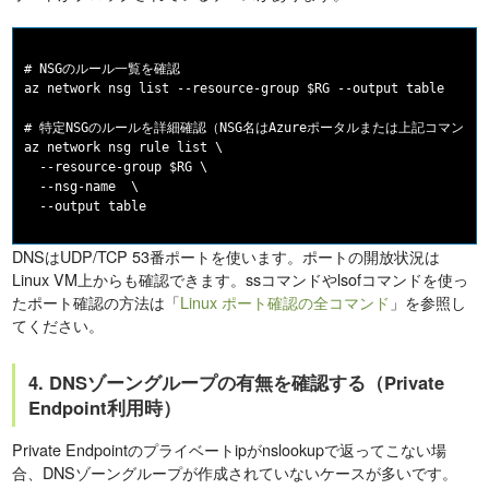
# NSGのルール一覧を確認

az network nsg list --resource-group $RG --output table

# 特定NSGのルールを詳細確認（NSG名はAzureポータルまたは上記コマンドで
az network nsg rule list \

  --resource-group $RG \

  --nsg-name 
 \

DNSはUDP/TCP 53番ポートを使います。ポートの開放状況は
Linux VM上からも確認できます。ssコマンドやlsofコマンドを使っ
たポート確認の方法は「
Linux ポート確認の全コマンド
」を参照し
てください。
4. DNSゾーングループの有無を確認する（Private
Endpoint利用時）
Private Endpointのプライベートipがnslookupで返ってこない場
合、DNSゾーングループが作成されていないケースが多いです。