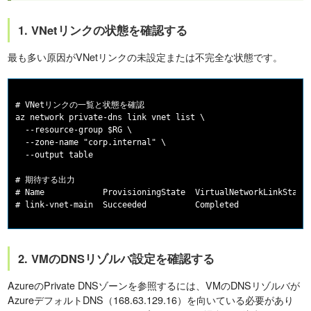
1. VNetリンクの状態を確認する
最も多い原因がVNetリンクの未設定または不完全な状態です。
# VNetリンクの一覧と状態を確認

az network private-dns link vnet list \

  --resource-group $RG \

  --zone-name "corp.internal" \

  --output table

# 期待する出力

# Name            ProvisioningState  VirtualNetworkLinkState

2. VMのDNSリゾルバ設定を確認する
AzureのPrivate DNSゾーンを参照するには、VMのDNSリゾルバが
AzureデフォルトDNS（168.63.129.16）を向いている必要があり