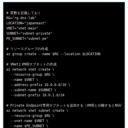
# 変数を定義しておく

RG="rg-dns-lab"

LOCATION="japaneast"

VNET="vnet-main"

SUBNET="subnet-private"

PE_SUBNET="subnet-pe"

# リソースグループの作成

az group create --name $RG --location $LOCATION

# VNetとVM用サブネットの作成

az network vnet create \

  --resource-group $RG \

  --name $VNET \

  --address-prefix 10.0.0.0/16 \

  --subnet-name $SUBNET \

  --subnet-prefix 10.0.1.0/24

# Private Endpoint専用サブネットを追加する（VM用と分離するとNSG管
az network vnet subnet create \

  --resource-group $RG \

  --vnet-name $VNET \

  --name $PE_SUBNET \
