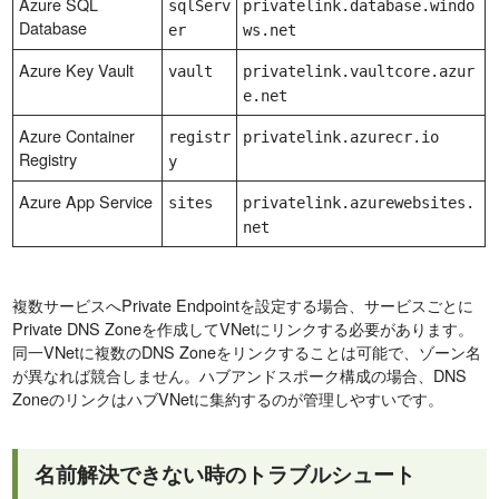
Azure SQL
sqlServ
privatelink.database.windo
Database
er
ws.net
Azure Key Vault
vault
privatelink.vaultcore.azur
e.net
Azure Container
registr
privatelink.azurecr.io
Registry
y
Azure App Service
sites
privatelink.azurewebsites.
net
複数サービスへPrivate Endpointを設定する場合、サービスごとに
Private DNS Zoneを作成してVNetにリンクする必要があります。
同一VNetに複数のDNS Zoneをリンクすることは可能で、ゾーン名
が異なれば競合しません。ハブアンドスポーク構成の場合、DNS
ZoneのリンクはハブVNetに集約するのが管理しやすいです。
名前解決できない時のトラブルシュート