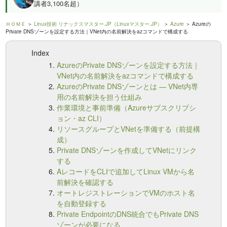
講者3,100名超）
ＨＯＭＥ
＞
Linux技術 リナックスマスター.JP（Linuxマスター.JP）
＞
Azure
＞ Azureの
Private DNSゾーンを設定する方法｜VNet内の名前解決をazコマンドで構成する
Index
AzureのPrivate DNSゾーンを設定する方法｜
VNet内の名前解決をazコマンドで構成する
AzureのPrivate DNSゾーンとは — VNet内専
用の名前解決を担う仕組み
作業環境と事前準備（Azureサブスクリプシ
ョン・az CLI）
リソースグループとVNetを準備する（前提構
成）
Private DNSゾーンを作成してVNetにリンク
する
AレコードをCLIで追加してLinux VMから名
前解決を確認する
オートレジストレーションでVMのホスト名
を自動登録する
Private EndpointのDNS統合でもPrivate DNS
ゾーンが必要になる