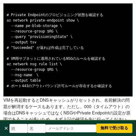
# Private Endpointのプロビジョニング状態を確認する

az network private-endpoint show \

  --name pe-blob-storage \

  --resource-group $RG \

  --query "provisioningState" \

  --output tsv

# "Succeeded" が返れば作成は完了している

# VM用サブネットに適用されているNSGのルールを確認する

az network nsg rule list \

  --resource-group $RG \

  --nsg-name 
 \

  --output table

VMを再起動するとDNSキャッシュがリセットされ、名前解決の問
題が解消するケースもあります。ただし、000（タイムアウト）の
場合はDNSキャッシュではなくNSGやPrivate Endpointの設定が原
因であることが多いため、まず上記の確認を先に行ってください。
×
無料で受け取る