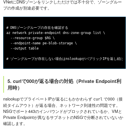
VNetにDNSゾーンをリンクしただけでは不十分で、ゾーングルー
プの作成が別途必要です。
# DNSゾーングループの存在を確認する

az network private-endpoint dns-zone-group list \

  --resource-group $RG \

  --endpoint-name pe-blob-storage \

  --output table

5. curlで000が返る場合の対処（Private Endpoint利
用時）
nslookupでプライベートIPが返るにもかかわらず
で000（接
curl
続タイムアウト）が返る場合、ネットワーク到達性の問題です。
NSGでポート443のインバウンドがブロックされているか、VMと
Private Endpointが異なるサブネットのNSGで分断されていないか
確認します。