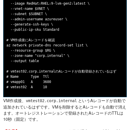
  --image RedHat:RHEL:9-lvm-gen2:latest \

  --vnet-name $VNET \

  --subnet $SUBNET \

  --admin-username azureuser \

  --generate-ssh-keys \

  --public-ip-sku Standard

# VM作成後にAレコードを確認

az network private-dns record-set list \

  --resource-group $RG \

  --zone-name "corp.internal" \

  --output table

# vmtest02.corp.internalのAレコードが自動登録されているはず

# Name      Type  Ttl

# vmapp01   A     3600

VM作成後、
というAレコードが自動で
vmtest02.corp.internal
追加されているはずです。VMを削除するとAレコードも自動で消え
ます。オートレジストレーションで登録されたAレコードのTTLは
10秒（固定）です。