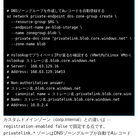
# DNSゾーングループを作成してAレコードを自動登録する

az network private-endpoint dns-zone-group create \

  --resource-group $RG \

  --endpoint-name pe-blob-storage \

  --name zonegroup-blob \

  --private-dns-zone "privatelink.blob.core.windows.net" \

  --zone-name blob

# nslookupでプライベートIPが返るか確認する（VNet内のLinux VMから実行
nslookup ストレージ名.blob.core.windows.net

# Server:  168.63.129.16

# Address: 168.63.129.16#53

#

# Non-authoritative answer:

# ストレージ名.blob.core.windows.net

#   canonical name = ストレージ名.privatelink.blob.core.windows
# Name: ストレージ名.privatelink.blob.core.windows.net

カスタムドメインゾーン（corp.internal）との違いは
--
で固定する点です。
registration-enabled false
ゾーンはDNSゾーングループが自動でAレコード
privatelink.*