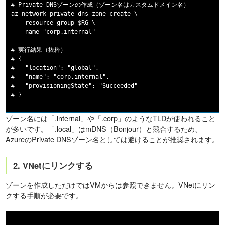
# Private DNSゾーンの作成（ゾーン名はカスタムドメイン名）

az network private-dns zone create \

  --resource-group $RG \

  --name "corp.internal"

# 実行結果（抜粋）

# {

#   "location": "global",

#   "name": "corp.internal",

#   "provisioningState": "Succeeded"

ゾーン名には「.internal」や「.corp」のようなTLDが使われること
が多いです。「.local」はmDNS（Bonjour）と競合するため、
AzureのPrivate DNSゾーン名としては避けることが推奨されます。
2. VNetにリンクする
ゾーンを作成しただけではVMからは参照できません。VNetにリン
クする手順が必要です。