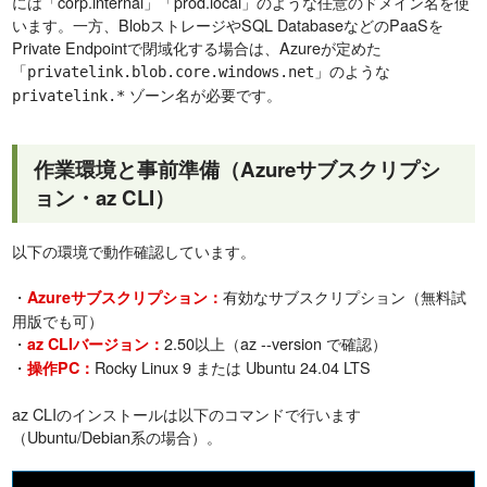
には「corp.internal」「prod.local」のような任意のドメイン名を使
います。一方、BlobストレージやSQL DatabaseなどのPaaSを
Private Endpointで閉域化する場合は、Azureが定めた
「
」のような
privatelink.blob.core.windows.net
ゾーン名が必要です。
privatelink.*
作業環境と事前準備（Azureサブスクリプシ
ョン・az CLI）
以下の環境で動作確認しています。
・
有効なサブスクリプション（無料試
Azureサブスクリプション：
用版でも可）
・
2.50以上（az --version で確認）
az CLIバージョン：
・
Rocky Linux 9 または Ubuntu 24.04 LTS
操作PC：
az CLIのインストールは以下のコマンドで行います
（Ubuntu/Debian系の場合）。