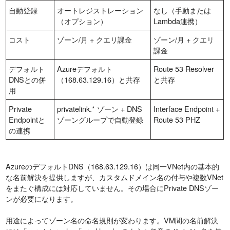
自動登録
オートレジストレーション
なし（手動または
（オプション）
Lambda連携）
コスト
ゾーン/月 + クエリ課金
ゾーン/月 + クエリ
課金
デフォルト
Azureデフォルト
Route 53 Resolver
DNSとの併
（168.63.129.16）と共存
と共存
用
Private
privatelink.* ゾーン + DNS
Interface Endpoint +
Endpointと
ゾーングループで自動登録
Route 53 PHZ
の連携
AzureのデフォルトDNS（168.63.129.16）は同一VNet内の基本的
な名前解決を提供しますが、カスタムドメイン名の付与や複数VNet
をまたぐ構成には対応していません。その場合にPrivate DNSゾー
ンが必要になります。
用途によってゾーン名の命名規則が変わります。VM間の名前解決