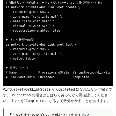
# VNetリンクを作成（オートレジストレーションは後で有効化する）

az network private-dns link vnet create \

  --resource-group $RG \

  --zone-name "corp.internal" \

  --name "link-vnet-main" \

  --virtual-network $VNET \

  --registration-enabled false

# リンク状態の確認

az network private-dns link vnet list \

  --resource-group $RG \

  --zone-name "corp.internal" \

  --output table

# 期待する出力

# Name            ProvisioningState  VirtualNetworkLinkState

が
になればリンク完了で
VirtualNetworkLinkState
Completed
す。
の場合はしばらく待ってから再確認してくださ
InProgress
い。リンクが
になるまで数分かかることがあります。
Completed
「このままじゃマズい」と感じていませんか？