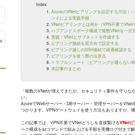
Index
AzureのVNetピアリングを設定する方法
ンドによる実践手順
VNetピアリングとは何か（VPN不要でVNe
ハブアンドスポーク構成で複数VNetを一元
実践：VNetとサブネットを作成する
ピアリング接続を双方向で設定する
ピアリング越しのSSH接続で疎通確認する
ピアリングを使う際の注意点
トラブルシュート（ピアリングが通らない
本記事のまとめ
「複数のVNetが増えてきたが、セキュリティ要件を守りな
い」
AzureでWebサーバー・DBサーバー・管理サーバーをVN
つかります。VPNゲートウェイを使う方法もありますが、
この記事では、VPN不要でVNetどうしを直接繋げる
VNet
ーク構成をazコマンドで組み上げる手順を実機ログ付きで