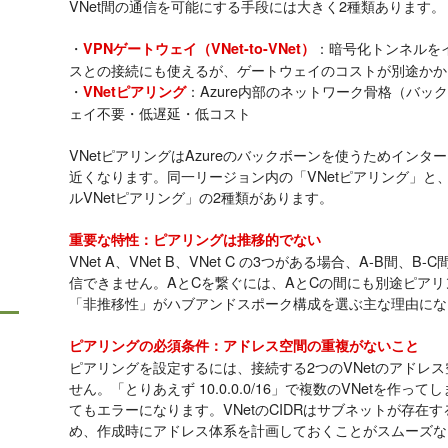
VNet間の通信を可能にする手段には大きく2種類あります。
・
：暗号化トンネルを
VPNゲートウェイ（VNet-to-VNet）
スとの接続にも使えるが、ゲートウェイのコストが別途かか
・
：Azure内部のネットワーク骨格（バッ
VNetピアリング
ェイ不要・低遅延・低コスト
VNetピアリングはAzureのバックボーンを使うためイン
近くなります。同一リージョン内の「VNetピアリング」と
ルVNetピアリング」の2種類があります。
重要な特性：ピアリングは推移的でない
VNet A、VNet B、VNet C の3つがある場合、A-B間
信できません。AとCを繋ぐには、AとCの間にも別途ピア
「非推移性」がハブアンドスポーク構成を選ぶ主な理由にな
ピアリングの必須条件：アドレス空間の重複がないこと
ピアリングを設定するには、接続する2つのVNetのアドレス
せん。「とりあえず 10.0.0.0/16」で複数のVNetを作
てもエラーになります。VNetのCIDRはサブネットが存在
め、作成時にアドレス体系を計画しておくことがスムーズな