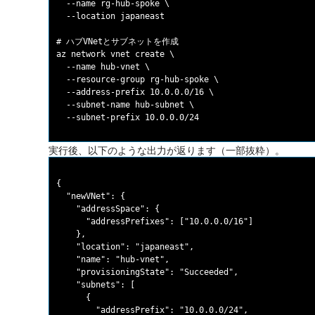
  --name rg-hub-spoke \

  --location japaneast

# ハブVNetとサブネットを作成

az network vnet create \

  --name hub-vnet \

  --resource-group rg-hub-spoke \

  --address-prefix 10.0.0.0/16 \

  --subnet-name hub-subnet \

実行後、以下のような出力が返ります（一部抜粋）。
{

  "newVNet": {

    "addressSpace": {

      "addressPrefixes": ["10.0.0.0/16"]

    },

    "location": "japaneast",

    "name": "hub-vnet",

    "provisioningState": "Succeeded",

    "subnets": [

      {

        "addressPrefix": "10.0.0.0/24",
