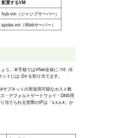
配置するVM
hub-vm（ジャンプサーバー）
spoke-vm（Webサーバー）
う。本手順ではVNet全体に /16（6
ットには /24 を割り当てます。
/24サブネットの実使用可能なホスト数
ス・デフォルトゲートウェイ・DNS用
てられる実際のIPは「x.x.x.4」か