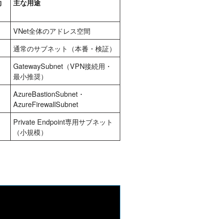
約
主な用途
VNet全体のアドレス空間
通常のサブネット（本番・検証）
GatewaySubnet（VPN接続用・
最小推奨）
AzureBastionSubnet・
AzureFirewallSubnet
Private Endpoint専用サブネット
（小規模）