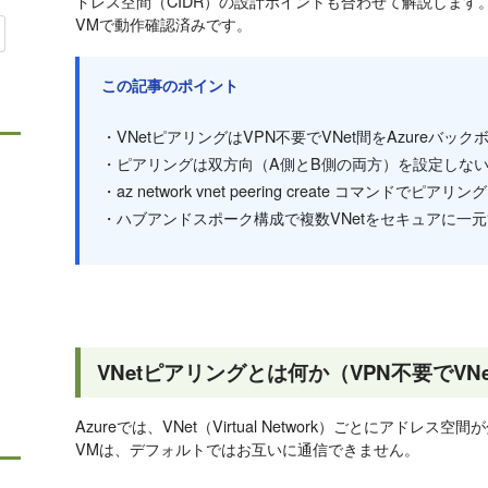
ドレス空間（CIDR）の設計ポイントも合わせて解説します。Ubuntu 24
VMで動作確認済みです。
この記事のポイント
・VNetピアリングはVPN不要でVNet間をAzureバ
・ピアリングは双方向（A側とB側の両方）を設定しな
・az network vnet peering create コマンドでピ
・ハブアンドスポーク構成で複数VNetをセキュアに一
VNetピアリングとは何か（VPN不要でV
Azureでは、VNet（Virtual Network）ごとにアドレ
VMは、デフォルトではお互いに通信できません。