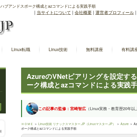
方法｜ハブアンドスポーク構成とazコマンドによる実践手順
|
当サイトについて
|
会社概要
|
運営者プロフィール
Linux転職
Linux技術
無料講座
有料講
AzureのVNetピアリングを設定
ーク構成とazコマンドによる実践
この記事の監修：宮崎智広
（Linux実務・教育歴20年以
ＨＯＭＥ
＞
Linux技術 リナックスマスター.JP（Linuxマスター.JP）
＞
Azure
＞ A
ポーク構成とazコマンドによる実践手順