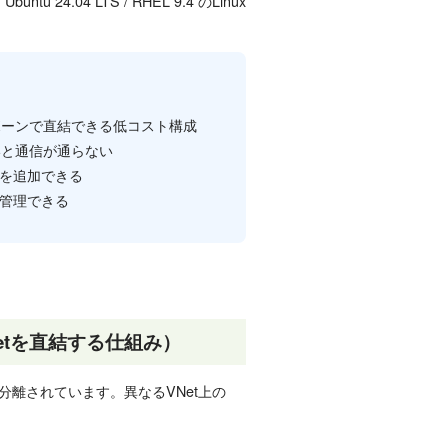
.04 LTS / RHEL 9.4 のLinux
ックボーンで直結できる低コスト構成
いと通信が通らない
アリングを追加できる
元管理できる
Netを直結する仕組み）
ス空間が分離されています。異なるVNet上の