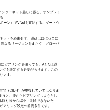
インターネット越しに張る。オンプレミ
る
クボーン）でVNetを直結する。ゲートウ
ターネットを経由せず、遅延はほぼゼロに
、異なるリージョンをまたぐ「グローバ
、B-C間にピアリングを張っても、AとCは通
リングを設定する必要があります。この
ります。
空間（CIDR）が重複していてはなりま
ってしまうと、後からピアリングしようとし
する限り後から縮小・削除できないた
ピアリング設定の前提条件です。