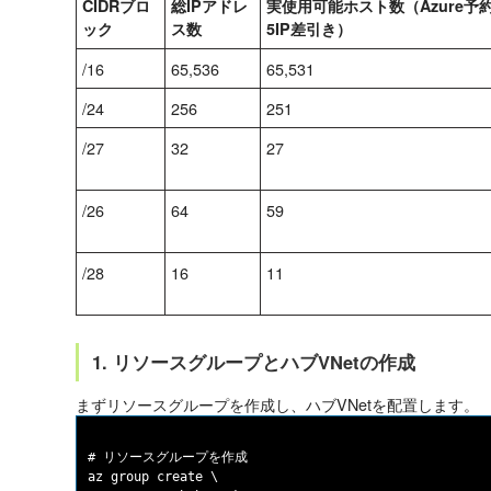
CIDRブロ
総IPアドレ
実使用可能ホスト数（Azure予
ック
ス数
5IP差引き）
/16
65,536
65,531
/24
256
251
/27
32
27
/26
64
59
/28
16
11
1. リソースグループとハブVNetの作成
まずリソースグループを作成し、ハブVNetを配置します。
# リソースグループを作成

az group create \
