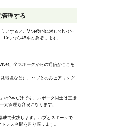
元管理する
とすると、VNet数Nに対してN×(N-
本、10つなら45本と急増します。
く中央VNet。全スポークからの通信がここを
・開発環境など）。ハブとのみピアリング
」の2本だけです。スポーク同士は直接
一元管理も容易になります。
ルな構成で実践します。ハブとスポークで
アドレス空間を割り振ります。