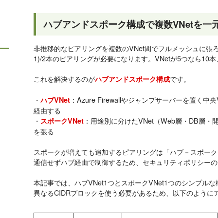
ハブアンドスポーク構成で複数VNetを一
非推移的なピアリングを複数のVNet間でフルメッシュに張ろう
1)/2本のピアリングが必要になります。VNetが5つなら10
これを解決するのが
です。
ハブアンドスポーク構成
・
：Azure Firewallやジャンプサーバーを置
ハブVNet
経由する
・
：用途別に分けたVNet（Web層・DB層
スポークVNet
を張る
スポークが増えても追加するピアリングは「ハブ－スポーク
通信せずハブ経由で制御するため、セキュリティポリシーの
本記事では、ハブVNet1つとスポークVNet1つのシンプ
異なるCIDRブロックを使う必要があるため、以下のように