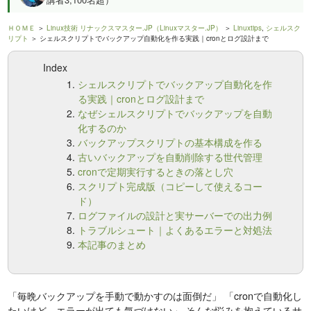
ＨＯＭＥ
＞
Linux技術 リナックスマスター.JP（Linuxマスター.JP）
＞
Linuxtips
,
シェルスク
リプト
＞ シェルスクリプトでバックアップ自動化を作る実践｜cronとログ設計まで
Index
シェルスクリプトでバックアップ自動化を作
る実践｜cronとログ設計まで
なぜシェルスクリプトでバックアップを自動
化するのか
バックアップスクリプトの基本構成を作る
古いバックアップを自動削除する世代管理
cronで定期実行するときの落とし穴
スクリプト完成版（コピーして使えるコー
ド）
ログファイルの設計と実サーバーでの出力例
トラブルシュート｜よくあるエラーと対処法
本記事のまとめ
「毎晩バックアップを手動で動かすのは面倒だ」 「cronで自動化し
たいけど、エラーが出ても気づけない」 そんな悩みを抱えているサ