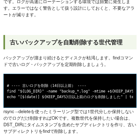
です。ログが高速にローテーションする環境では頻繁に発生しま
す。エラーではなく警告として扱う設計にしておくと、不要なアラ
ートが減ります。
古いバックアップを自動削除する世代管理
バックアップが溜まり続けるとディスクが枯渇します。findコマン
ドで古いログ・バックアップを定期削除しましょう。
# ---- 古いログを削除（14日以上前） ----

find "${LOG_DIR}" -name "backup_*.log" -mtime +${KEEP_DAYS} -
rsync --deleteを使ったミラーリング型では1世代分しか保持しない
のでログだけ削除すればOKです。複数世代を保持したい場合は、
DST_DIRにタイムスタンプを含めたサブディレクトリを作り、古い
サブディレクトリをfindで削除します。