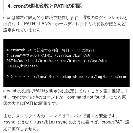
4. cronの環境変数とPATHの問題
cronは非常に限定的な環境で動作します。通常のログインシェルと
は異なり、PATH・LANG・ホームディレクトリの変数がほとんど
設定されていません。
# crontab -e で設定する内容（毎日 2:00 に実行）

# cronのデフォルトPATHは /usr/bin:/bin のみ

PATH=/usr/local/bin:/usr/bin:/bin:/sbin:/usr/sbin

SHELL=/bin/bash

crontabの先頭でPATHを明示的に設定しておくことを強く推奨しま
す。rsyncやその他のコマンドが「command not found」になる原
因の大半はPATHの問題です。
また、スクリプト内のコマンドはフルパスで書くと安全です。
ではなく
のように書けば、cronのPATH設
rsync
/usr/bin/rsync
定に依存しません。