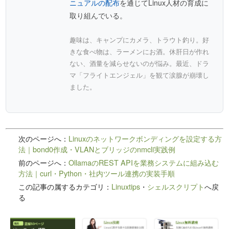
ニュアルの配布
を通じてLinux人材の育成に
取り組んでいる。
趣味は、キャンプにカメラ、トラウト釣り。好
きな食べ物は、ラーメンにお酒。休肝日が作れ
ない、酒量を減らせないのが悩み。最近、ドラ
マ「フライトエンジェル」を観て涙腺が崩壊し
ました。
次のページへ：
Linuxのネットワークボンディングを設定する方
法｜bond0作成・VLANとブリッジのnmcli実践例
前のページへ：
OllamaのREST APIを業務システムに組み込む
方法｜curl・Python・社内ツール連携の実装手順
この記事の属するカテゴリ：
Linuxtips
・
シェルスクリプト
へ戻
る