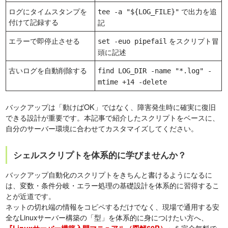
ログにタイムスタンプを
で出力を追
tee -a "${LOG_FILE}"
付けて記録する
記
エラーで即停止させる
をスクリプト冒
set -euo pipefail
頭に記述
古いログを自動削除する
find LOG_DIR -name "*.log" -
mtime +14 -delete
バックアップは「動けばOK」ではなく、障害発生時に確実に復旧
できる設計が重要です。本記事で紹介したスクリプトをベースに、
自分のサーバー環境に合わせてカスタマイズしてください。
シェルスクリプトを体系的に学びませんか？
バックアップ自動化のスクリプトをきちんと書けるようになるに
は、変数・条件分岐・エラー処理の基礎設計を体系的に習得するこ
とが近道です。
ネットの切れ端の情報をコピペするだけでなく、現場で通用する安
全なLinuxサーバー構築の「型」を体系的に身につけたい方へ、
を完全無料で