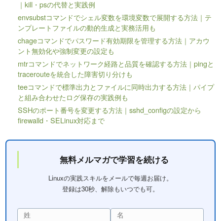
｜kill・psの代替と実践例
envsubstコマンドでシェル変数を環境変数で展開する方法｜テ
ンプレートファイルの動的生成と実務活用も
chageコマンドでパスワード有効期限を管理する方法｜アカウ
ント無効化や強制変更の設定も
mtrコマンドでネットワーク経路と品質を確認する方法｜pingと
tracerouteを統合した障害切り分けも
teeコマンドで標準出力とファイルに同時出力する方法｜パイプ
と組み合わせたログ保存の実践例も
SSHのポート番号を変更する方法｜sshd_configの設定から
firewalld・SELinux対応まで
無料メルマガで学習を続ける
Linuxの実践スキルをメールで毎週お届け。
登録は30秒、解除もいつでも可。