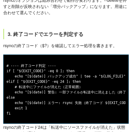
すと削除が反映されない「増分バックアップ」になります。用途に
合わせて選んでください。
3. 終了コードでエラーを判定する
rsyncの終了コード（$?）を確認してエラー処理を書きます。
# ---- 終了コード判定 ----

if [ "${EXIT_CODE}" -eq 0 ]; then

    echo "[$(date)] バックアップ成功" | tee -a "${LOG_FILE}"

elif [ "${EXIT_CODE}" -eq 24 ]; then

    # 転送中にファイルが消えた（正常範囲）

    echo "[$(date)] 警告: 一部ファイルが転送中に消えました（終了コード24）
else

    echo "[$(date)] エラー: rsync 失敗（終了コード ${EXIT_CODE}）" 
    exit 1

rsyncの終了コード24は「転送中にソースファイルが消えた」状態