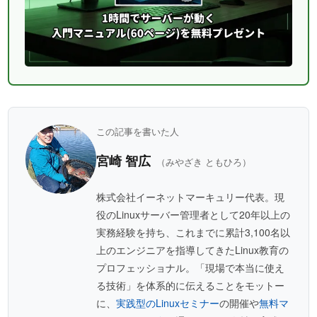
この記事を書いた人
宮崎 智広
（みやざき ともひろ）
株式会社イーネットマーキュリー代表。現
役のLinuxサーバー管理者として20年以上の
実務経験を持ち、これまでに累計3,100名以
上のエンジニアを指導してきたLinux教育の
プロフェッショナル。「現場で本当に使え
る技術」を体系的に伝えることをモットー
に、
実践型のLinuxセミナー
の開催や
無料マ