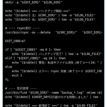
mkdir -p "${DST_DIR}" "${LOG_DIR}"

echo "[$(date)] === バックアップ開始 ==="

echo "[$(date)] 元: ${SRC_DIR}" | tee -a "${LOG_FILE}"

echo "[$(date)] 先: ${DST_DIR}" | tee -a "${LOG_FILE}"

# ---- rsync実行 ----

/usr/bin/rsync -av --delete   "${SRC_DIR}/"   "${DST_DIR}/"  
EXIT_CODE=$?

if [ "${EXIT_CODE}" -eq 0 ]; then

    echo "[$(date)] バックアップ完了" | tee -a "${LOG_FILE}"

elif [ "${EXIT_CODE}" -eq 24 ]; then

    echo "[$(date)] 警告: 転送中ファイル消失（終了コード24）" | tee -
else

    echo "[$(date)] エラー: rsync 失敗（終了コード ${EXIT_CODE}）" 
    exit 1

fi

# ---- 世代管理 ----

/usr/bin/find "${LOG_DIR}" -name "backup_*.log" -mtime +${KEE
echo "[$(date)] ${KEEP_DAYS}日超のログを削除しました" | tee -a "${