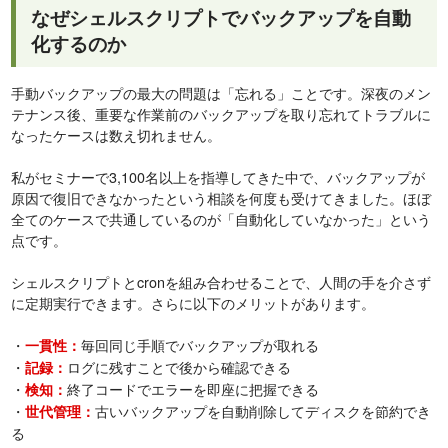
なぜシェルスクリプトでバックアップを自動
化するのか
手動バックアップの最大の問題は「忘れる」ことです。深夜のメン
テナンス後、重要な作業前のバックアップを取り忘れてトラブルに
なったケースは数え切れません。
私がセミナーで3,100名以上を指導してきた中で、バックアップが
原因で復旧できなかったという相談を何度も受けてきました。ほぼ
全てのケースで共通しているのが「自動化していなかった」という
点です。
シェルスクリプトとcronを組み合わせることで、人間の手を介さず
に定期実行できます。さらに以下のメリットがあります。
・
毎回同じ手順でバックアップが取れる
一貫性：
・
ログに残すことで後から確認できる
記録：
・
終了コードでエラーを即座に把握できる
検知：
・
古いバックアップを自動削除してディスクを節約でき
世代管理：
る