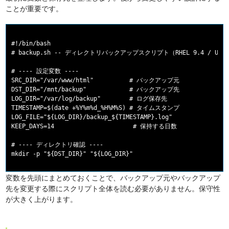
ことが重要です。
#!/bin/bash

# backup.sh -- ディレクトリバックアップスクリプト（RHEL 9.4 / Ubun
# ---- 設定変数 ----

SRC_DIR="/var/www/html"          # バックアップ元

DST_DIR="/mnt/backup"            # バックアップ先

LOG_DIR="/var/log/backup"        # ログ保存先

TIMESTAMP=$(date +%Y%m%d_%H%M%S) # タイムスタンプ

LOG_FILE="${LOG_DIR}/backup_${TIMESTAMP}.log"

KEEP_DAYS=14                      # 保持する日数

# ---- ディレクトリ確認 ----

変数を先頭にまとめておくことで、バックアップ元やバックアップ
先を変更する際にスクリプト全体を読む必要がありません。保守性
が大きく上がります。