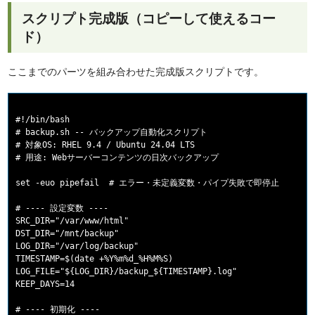
スクリプト完成版（コピーして使えるコー
ド）
ここまでのパーツを組み合わせた完成版スクリプトです。
#!/bin/bash

# backup.sh -- バックアップ自動化スクリプト

# 対象OS: RHEL 9.4 / Ubuntu 24.04 LTS

# 用途: Webサーバーコンテンツの日次バックアップ

set -euo pipefail  # エラー・未定義変数・パイプ失敗で即停止

# ---- 設定変数 ----

SRC_DIR="/var/www/html"

DST_DIR="/mnt/backup"

LOG_DIR="/var/log/backup"

TIMESTAMP=$(date +%Y%m%d_%H%M%S)

LOG_FILE="${LOG_DIR}/backup_${TIMESTAMP}.log"

KEEP_DAYS=14

# ---- 初期化 ----
