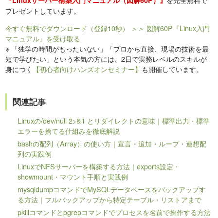
『Linuxサーバー構築入門マニュアル（図解60P）』
プレゼントしています。
今すぐ無料でダウンロード（登録10秒）
＞＞ 図解60P『Linux入門
マニュアル』を受け取る
※
「独学の時間がもったいない」「プロから直接、現場の技術を最
短で学びたい」という本気の方には、2日で実務レベルのスキルが
身につく
【初心者向けハンズオンセミナー】
も開催しています。
関連記事
Linuxの/dev/null 2>&1 とリダイレクトの意味｜標準出力・標準
エラーを捨てる仕組みを徹底解説
bashの配列（Array）の使い方｜宣言・追加・ループ・連想配
列の実践例
LinuxでNFSサーバーを構築する方法｜exports設定・
showmount・マウント手順と実践例
mysqldumpコマンドでMySQLデータベースをバックアップす
る方法｜フルバックアップから特定テーブル・リストアまで
pkillコマンドとpgrepコマンドでプロセスを名前で操作する方法