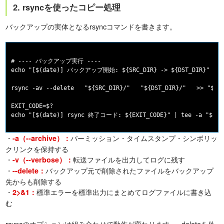
2. rsyncを使ったコピー処理
バックアップの実体となるrsyncコマンドを書きます。
# ---- バックアップ実行 ----

echo "[$(date)] バックアップ開始: ${SRC_DIR} -> ${DST_DIR}" | tee
rsync -av --delete   "${SRC_DIR}/"   "${DST_DIR}/"   >> "${LO
EXIT_CODE=$?

・
パーミッション・タイムスタンプ・シンボリッ
-a（--archive）：
クリンクを保持する
・
転送ファイルを出力してログに残す
-v（--verbose）：
・
バックアップ元で削除されたファイルをバックアップ
--delete：
先からも削除する
・
標準エラーを標準出力にまとめてログファイルに書き込
2>&1：
む
rsyncのオプションは組み合わせで動作が変わります。--deleteを外