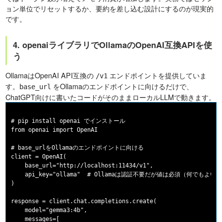
ョン単位でリセットするか、要約を差し込む設計にするのが現実的
です。
4. openaiライブラリでOllamaのOpenAI互換APIを使
う
OllamaはOpenAI API互換の
エンドポイントを提供していま
/v1
す。
をOllamaのエンドポイントに向けるだけで、
base_url
ChatGPT向けに書いたコードがそのままローカルLLMで動きます。
# pip install openai でインストール

from openai import OpenAI

# base_urlをOllamaのエンドポイントに向ける

client = OpenAI(

    base_url="http://localhost:11434/v1",

    api_key="ollama"  # Ollamaは認証不要だが値は必須（何でもよい）
)

response = client.chat.completions.create(

    model="gemma3:4b",

    messages=[
