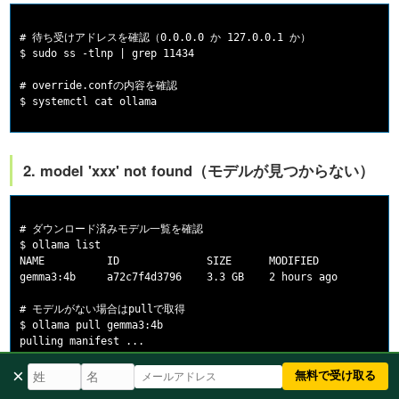
# 待ち受けアドレスを確認（0.0.0.0 か 127.0.0.1 か）

$ sudo ss -tlnp | grep 11434

# override.confの内容を確認

2. model 'xxx' not found（モデルが見つからない）
# ダウンロード済みモデル一覧を確認

$ ollama list

NAME          ID              SIZE      MODIFIED

gemma3:4b     a72c7f4d3796    3.3 GB    2 hours ago

# モデルがない場合はpullで取得

$ ollama pull gemma3:4b

×
無料で受け取る
Pythonのコードに
と書いたとき、実際にローカ
model="gemma3"