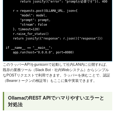
        return jsonify({"error": "promptが必要です"}), 400

    r = requests.post(OLLAMA_URL, json={

        "model": model,

        "prompt": prompt,

        "stream": False

    }, timeout=120)

    r.raise_for_status()

    return jsonify({"response": r.json()["response"]})

if __name__ == "__main__":

このラッパーAPIをgunicornで起動して社内LAN内に公開すれば、
既存の業務ツール（Slack Bot・社内Webシステム）からシンプル
なPOSTリクエストで利用できます。ラッパーを挟むことで、認証
（Bearerトークンの検証等）もここに集中実装できます。
OllamaのREST APIでハマりやすいエラーと
対処法