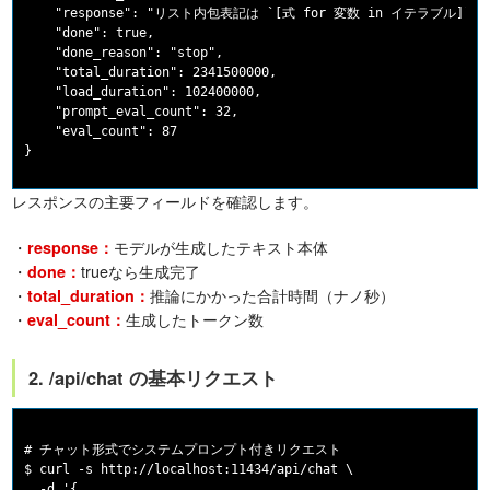
    "response": "リスト内包表記は `[式 for 変数 in イテラブル]` の
    "done": true,

    "done_reason": "stop",

    "total_duration": 2341500000,

    "load_duration": 102400000,

    "prompt_eval_count": 32,

    "eval_count": 87

レスポンスの主要フィールドを確認します。
・
モデルが生成したテキスト本体
response：
・
trueなら生成完了
done：
・
推論にかかった合計時間（ナノ秒）
total_duration：
・
生成したトークン数
eval_count：
2. /api/chat の基本リクエスト
# チャット形式でシステムプロンプト付きリクエスト

$ curl -s http://localhost:11434/api/chat \

  -d '{
