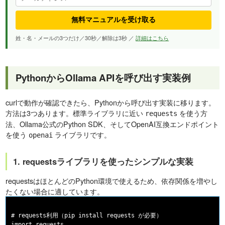
無料マニュアルを受け取る
姓・名・メールの3つだけ／30秒／解除は3秒 ／
詳細はこちら
PythonからOllama APIを呼び出す実装例
curlで動作が確認できたら、Pythonから呼び出す実装に移ります。
方法は3つあります。標準ライブラリに近い
を使う方
requests
法、Ollama公式のPython SDK、そしてOpenAI互換エンドポイント
を使う
ライブラリです。
openai
1. requestsライブラリを使ったシンプルな実装
requestsはほとんどのPython環境で使えるため、依存関係を増やし
たくない場合に適しています。
# requests利用（pip install requests が必要）

import requests
