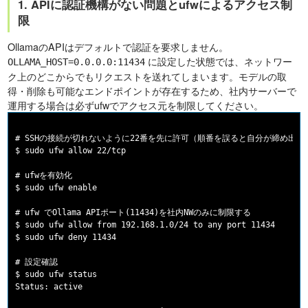
1. APIに認証機構がない問題とufwによるアクセス制
限
OllamaのAPIはデフォルトで認証を要求しません。
に設定した状態では、ネットワー
OLLAMA_HOST=0.0.0.0:11434
ク上のどこからでもリクエストを送れてしまいます。モデルの取
得・削除も可能なエンドポイントが存在するため、社内サーバーで
運用する場合は必ずufwでアクセス元を制限してください。
# SSHの接続が切れないように22番を先に許可（順番を誤ると自分が締め出され
$ sudo ufw allow 22/tcp

# ufwを有効化

$ sudo ufw enable

# ufw でOllama APIポート(11434)を社内NWのみに制限する

$ sudo ufw allow from 192.168.1.0/24 to any port 11434

$ sudo ufw deny 11434

# 設定確認

$ sudo ufw status

Status: active
