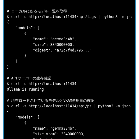
# ローカルにあるモデル一覧を取得

$ curl -s http://localhost:11434/api/tags | python3 -m json.t
{

    "models": [

        {

            "name": "gemma3:4b",

            "size": 3340000000,

            "digest": "a72c7f4d3796..."

        }

    ]

}

# APIサーバーの生存確認

$ curl -s http://localhost:11434

Ollama is running

# 現在ロードされているモデルとVRAM使用量の確認

$ curl -s http://localhost:11434/api/ps | python3 -m json.too
{

    "models": [

        {

            "name": "gemma3:4b",

            "size_vram": 3340000000,
