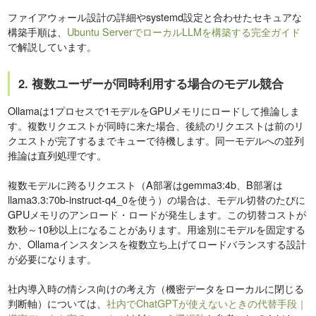
ファイアウォール設計の詳細やsystemd設定と合わせたセキュアな
構築手順は、
Ubuntu ServerでローカルLLMを構築する完全ガイド
で解説しています。
2. 複数ユーザーが同時利用する場合のモデル競合
Ollamaは1プロセスで1モデルをGPUメモリにロードして推論しま
す。複数リクエストが同時に来た場合、後続のリクエストは前のリ
クエストが完了するまでキューで待機します。同一モデルへの並列
推論は直列処理です。
複数モデルに跨るリクエスト（A部署はgemma3:4b、B部署は
llama3.3:70b-instruct-q4_0を使う）の場合は、モデル切替のたびに
GPUメモリのアンロード・ロードが発生します。この切替コストが
数秒～10秒以上になることがあります。用途別にモデルを固定する
か、Ollamaインスタンスを複数立ち上げてロードバランスする設計
が必要になります。
社内導入時の情シス向けの考え方（機密データをローカルに閉じる
判断軸）については、
社内でChatGPTが使えないときの代替手段｜