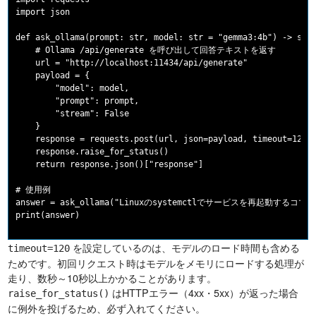
import json

def ask_ollama(prompt: str, model: str = "gemma3:4b") -> str:
    # Ollama /api/generate を呼び出して回答テキストを返す

    url = "http://localhost:11434/api/generate"

    payload = {

        "model": model,

        "prompt": prompt,

        "stream": False

    }

    response = requests.post(url, json=payload, timeout=120)

    response.raise_for_status()

    return response.json()["response"]

# 使用例

answer = ask_ollama("Linuxのsystemctlでサービスを再起動するコマン
を設定しているのは、モデルのロード時間も含める
timeout=120
ためです。初回リクエスト時はモデルをメモリにロードする処理が
走り、数秒～10秒以上かかることがあります。
はHTTPエラー（4xx・5xx）が返った場合
raise_for_status()
に例外を投げるため、必ず入れてください。