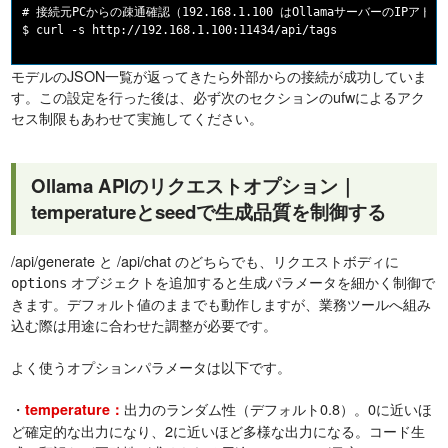
# 接続元PCからの疎通確認（192.168.1.100 はOllamaサーバーのIPアドレ
モデルのJSON一覧が返ってきたら外部からの接続が成功していま
す。この設定を行った後は、必ず次のセクションのufwによるアク
セス制限もあわせて実施してください。
Ollama APIのリクエストオプション｜
temperatureとseedで生成品質を制御する
/api/generate と /api/chat のどちらでも、リクエストボディに
オブジェクトを追加すると生成パラメータを細かく制御で
options
きます。デフォルト値のままでも動作しますが、業務ツールへ組み
込む際は用途に合わせた調整が必要です。
よく使うオプションパラメータは以下です。
・
出力のランダム性（デフォルト0.8）。0に近いほ
temperature：
ど確定的な出力になり、2に近いほど多様な出力になる。コード生