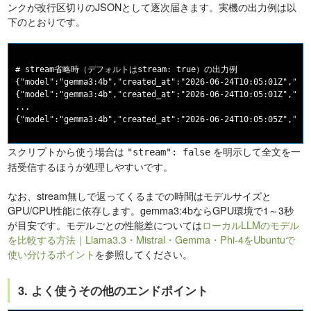
ンクが改行区切りのJSONとして逐次届きます。実機の出力例は以
下のとおりです。
# stream省略時（デフォルトはstream: true）の出力例

{"model":"gemma3:4b","created_at":"2026-06-24T10:05:01Z","mes
{"model":"gemma3:4b","created_at":"2026-06-24T10:05:01Z","me
...

スクリプトから使う場合は
を明示して全文を一
"stream": false
括受信するほうが処理しやすいです。
なお、stream無しで返ってくるまでの時間はモデルサイズと
GPU/CPU性能に依存します。gemma3:4bならGPU環境で1～3秒
が目安です。モデルごとの性能差については
ローカルLLMのモデル
を比較する方法｜Llama3.3・Mistral・Gemma・Phi-4をUbuntuで
使い分けるポイント
を参照してください。
3. よく使うその他のエンドポイント