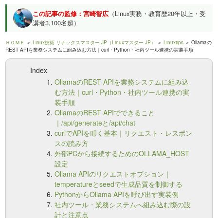
この記事の監修：宮崎智広
（Linux実務・教育歴20年以上・受
講者3,100名超）
ＨＯＭＥ
＞
Linux技術 リナックスマスター.JP（Linuxマスター.JP）
＞
Linuxtips
＞ Ollamaの
REST APIを業務システムに組み込む方法｜curl・Python・社内ツール連携の実装手順
Index
OllamaのREST APIを業務システムに組み込
む方法｜curl・Python・社内ツール連携の実
装手順
OllamaのREST APIでできること
｜/api/generateと/api/chat
curlでAPIを叩く基本｜リクエスト・レスポン
スの読み方
外部PCから接続するためのOLLAMA_HOST
設定
Ollama APIのリクエストオプション｜
temperatureとseedで生成品質を制御する
PythonからOllama APIを呼び出す実装例
社内ツール・業務システムへ組み込む際の設
計と注意点