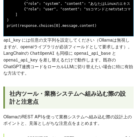
        {"role": "system", "content": "あなたはLinuxのエキスパ
        {"role": "user", "content": "ssコマンドとnetstat
    ]

)

には任意の文字列を設定してください（Ollamaは無視し
api_key
ますが、openaiライブラリが必須フィールドとして要求します）。
LangChainの
も同様に
と
ChatOpenAI
openai_api_base
を差し替えるだけで動作します。既存の
openai_api_key
ChatGPT連携コードをローカルLLMに切り替えたい場合に特に有効
な方法です。
社内ツール・業務システムへ組み込む際の設
計と注意点
OllamaのREST APIを使って業務システムへ組み込む際の設計上の
ポイントと、見落としがちな注意点をまとめます。