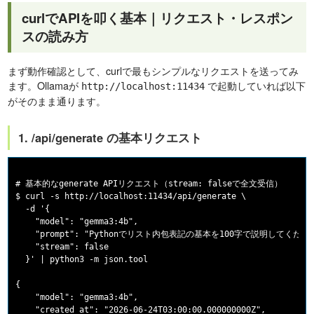
curlでAPIを叩く基本｜リクエスト・レスポン
スの読み方
まず動作確認として、curlで最もシンプルなリクエストを送ってみ
ます。Ollamaが
で起動していれば以下
http://localhost:11434
がそのまま通ります。
1. /api/generate の基本リクエスト
# 基本的なgenerate APIリクエスト（stream: falseで全文受信）

$ curl -s http://localhost:11434/api/generate \

  -d '{

    "model": "gemma3:4b",

    "prompt": "Pythonでリスト内包表記の基本を100字で説明してください
    "stream": false

  }' | python3 -m json.tool

{

    "model": "gemma3:4b",

    "created_at": "2026-06-24T03:00:00.000000000Z",
