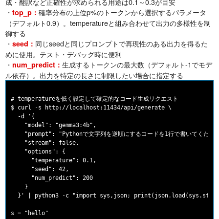
成・翻訳など正確性が求められる用途は0.1～0.3が目安
・
確率分布の上位p%のトークンから選択するパラメータ
top_p：
（デフォルト0.9）。temperatureと組み合わせて出力の多様性を制
御する
・
同じseedと同じプロンプトで再現性のある出力を得るた
seed：
めに使用。テスト・デバッグ時に便利
・
生成するトークンの最大数（デフォルト-1でモデ
num_predict：
ル依存）。出力を特定の長さに制限したい場合に指定する
# temperatureを低く設定して確定的なコード生成リクエスト

$ curl -s http://localhost:11434/api/generate \

  -d '{

    "model": "gemma3:4b",

    "prompt": "Pythonで文字列を逆順にするコードを1行で書いてください"
    "stream": false,

    "options": {

      "temperature": 0.1,

      "seed": 42,

      "num_predict": 200

    }

  }' | python3 -c "import sys,json; print(json.load(sys.stdin
s = "hello"
