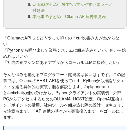
OllamaのREST APIでハマりやすいエラーと
対処法
本記事のまとめ｜Ollama API連携早見表
「OllamaのAPIってどうやって叩くの？curlの書き方がわからな
い」
「Pythonから呼び出して業務システムに組み込みたいが、何から始
めればいいか」
「社内の別マシンにあるアプリからローカルLLMに接続したい」
そんな悩みを抱えるプログラマー・開発者は多いはずです。この記
事では、OllamaのREST APIを使ってcurl・Pythonから推論リクエ
ストを送る具体的な実装手順を解説します。/api/generate
と/api/chatの使い分けから、Pythonクライアントの実装例、外部
PCからアクセスするためのOLLAMA_HOST設定、OpenAI互換エ
ンドポイントの活用、社内ツールへ組み込む際の設計・セキュリテ
ィ注意点まで、「API連携の基本から実務投入まで」をゴールにし
ます。