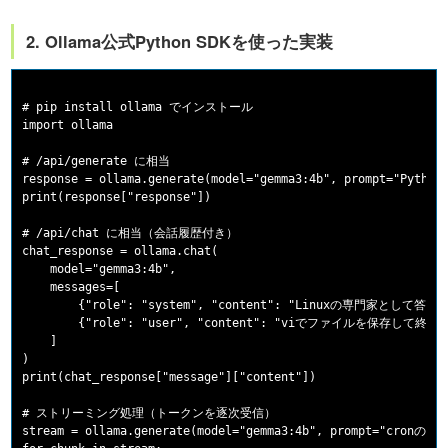
2. Ollama公式Python SDKを使った実装
# pip install ollama でインストール

import ollama

# /api/generate に相当

response = ollama.generate(model="gemma3:4b", prompt="P
print(response["response"])

# /api/chat に相当（会話履歴付き）

chat_response = ollama.chat(

    model="gemma3:4b",

    messages=[

        {"role": "system", "content": "Linuxの専門家として答え
        {"role": "user", "content": "viでファイルを保存して
    ]

)

print(chat_response["message"]["content"])

# ストリーミング処理（トークンを逐次受信）

stream = ollama.generate(model="gemma3:4b", prompt="cronの