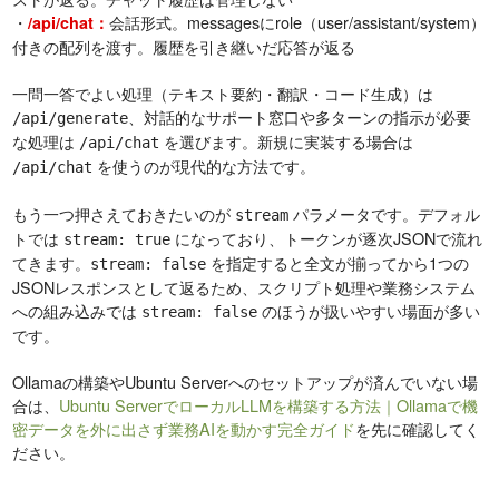
・
会話形式。messagesにrole（user/assistant/system）
/api/chat：
付きの配列を渡す。履歴を引き継いだ応答が返る
一問一答でよい処理（テキスト要約・翻訳・コード生成）は
、対話的なサポート窓口や多ターンの指示が必要
/api/generate
な処理は
を選びます。新規に実装する場合は
/api/chat
を使うのが現代的な方法です。
/api/chat
もう一つ押さえておきたいのが
パラメータです。デフォル
stream
トでは
になっており、トークンが逐次JSONで流れ
stream: true
てきます。
を指定すると全文が揃ってから1つの
stream: false
JSONレスポンスとして返るため、スクリプト処理や業務システム
への組み込みでは
のほうが扱いやすい場面が多い
stream: false
です。
Ollamaの構築やUbuntu Serverへのセットアップが済んでいない場
合は、
Ubuntu ServerでローカルLLMを構築する方法｜Ollamaで機
密データを外に出さず業務AIを動かす完全ガイド
を先に確認してく
ださい。