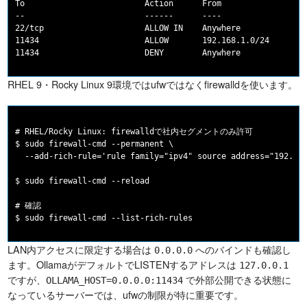
To                         Action      From

--                         ------      ----

22/tcp                     ALLOW IN    Anywhere

11434                      ALLOW       192.168.1.0/24

RHEL 9・Rocky Linux 9環境ではufwではなくfirewalldを使います。
# RHEL/Rocky Linux: firewalldで社内セグメントのみ許可

$ sudo firewall-cmd --permanent \

  --add-rich-rule='rule family="ipv4" source address="192.168
$ sudo firewall-cmd --reload

# 確認

LAN内アクセスに限定する場合は
へのバインドも確認し
0.0.0.0
ます。OllamaがデフォルトでLISTENするアドレスは
127.0.0.1
ですが、
で外部公開できる状態に
OLLAMA_HOST=0.0.0.0:11434
なっているサーバーでは、ufwの制限が特に重要です。