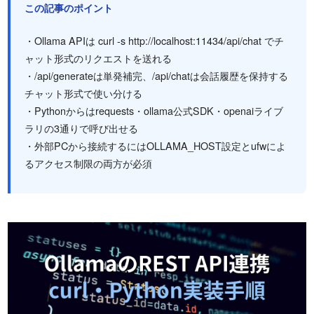
この記事のポイント
・Ollama APIは curl -s http://localhost:11434/api/chat でチ
ャット形式のリクエストを送れる
・/api/generateは単発補完、/api/chatは会話履歴を保持する
チャット形式で使い分ける
・Pythonからはrequests・ollama公式SDK・openaiライブ
ラリの3通りで呼び出せる
・外部PCから接続するにはOLLAMA_HOST設定とufwによ
るアクセス制限の両方が必須