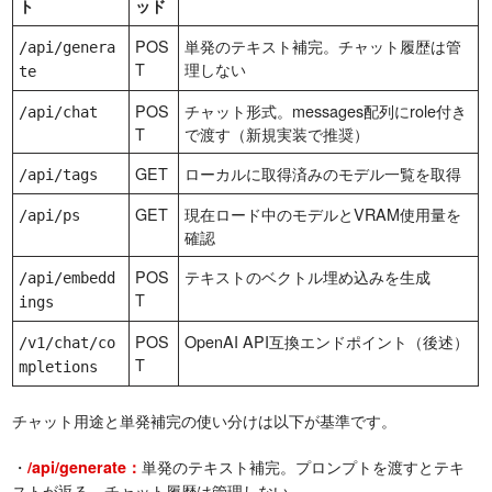
ト
ッド
POS
単発のテキスト補完。チャット履歴は管
/api/genera
T
理しない
te
POS
チャット形式。messages配列にrole付き
/api/chat
T
で渡す（新規実装で推奨）
GET
ローカルに取得済みのモデル一覧を取得
/api/tags
GET
現在ロード中のモデルとVRAM使用量を
/api/ps
確認
POS
テキストのベクトル埋め込みを生成
/api/embedd
T
ings
POS
OpenAI API互換エンドポイント（後述）
/v1/chat/co
T
mpletions
チャット用途と単発補完の使い分けは以下が基準です。
・
単発のテキスト補完。プロンプトを渡すとテキ
/api/generate：
ストが返る。チャット履歴は管理しない