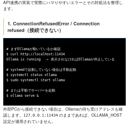
API連携の実装で実際にハマりやすいエラーとその対処法を整理し
ます。
1. ConnectionRefusedError / Connection
refused（接続できない）
# まずOllamaが動いているか確認

$ curl http://localhost:11434

Ollama is running   ← 表示されなければOllamaが停止している

# systemdで起動していない場合は手動起動

$ systemctl status ollama

$ sudo systemctl start ollama

# または手動でサーバーを起動

外部PCから接続できない場合は、Ollamaの待ち受けアドレスも確
認します。
のままであれば、OLLAMA_HOST
127.0.0.1:11434
設定が適用されていません。