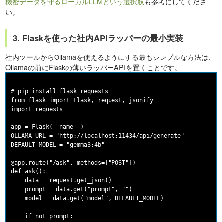
機密データを守るローカルLLMという選択肢
も参考にしてくださ
い。
3. Flaskを使った社内APIラッパーの最小実装
社内ツールからOllamaを使えるようにする最もシンプルな方法は、
Ollamaの前にFlaskの薄いラッパーAPIを置くことです。
# pip install flask requests

from flask import Flask, request, jsonify

import requests

app = Flask(__name__)

OLLAMA_URL = "http://localhost:11434/api/generate"

DEFAULT_MODEL = "gemma3:4b"

@app.route("/ask", methods=["POST"])

def ask():

    data = request.get_json()

    prompt = data.get("prompt", "")

    model = data.get("model", DEFAULT_MODEL)

    if not prompt:
