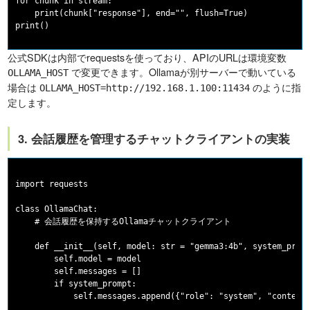
for chunk in stream:

    print(chunk["response"], end="", flush=True)

公式SDKは内部でrequestsを使っており、APIのURLは環境変数
で変更できます。Ollamaが別サーバーで動いている
OLLAMA_HOST
場合は
のように指
OLLAMA_HOST=http://192.168.1.100:11434
定します。
3. 会話履歴を管理するチャットクライアントの実装
import requests

class OllamaChat:

    # 会話履歴を保持するOllamaチャットクライアント

    def __init__(self, model: str = "gemma3:4b", system_promp
        self.model = model

        self.messages = []

        if system_prompt:

            self.messages.append({"role": "system", "content"