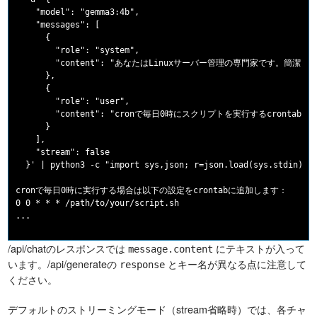
    "model": "gemma3:4b",

    "messages": [

      {

        "role": "system",

        "content": "あなたはLinuxサーバー管理の専門家です。簡潔に
      },

      {

        "role": "user",

        "content": "cronで毎日0時にスクリプトを実行するcrontab
      }

    ],

    "stream": false

  }' | python3 -c "import sys,json; r=json.load(sys.stdin); p
cronで毎日0時に実行する場合は以下の設定をcrontabに追加します：

0 0 * * * /path/to/your/script.sh

/api/chatのレスポンスでは
にテキストが入って
message.content
います。/api/generateの
とキー名が異なる点に注意して
response
ください。
デフォルトのストリーミングモード（stream省略時）では、各チャ