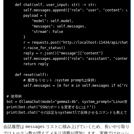
    def chat(self, user_input: str) -> str:

        self.messages.append({"role": "user", "content": user
        payload = {

            "model": self.model,

            "messages": self.messages,

            "stream": False

        }

        r = requests.post("http://localhost:11434/api/chat", 
        r.raise_for_status()

        reply = r.json()["message"]["content"]

        self.messages.append({"role": "assistant", "content":
        return reply

    def reset(self):

        # 履歴をリセット（system promptは保持）

        self.messages = [m for m in self.messages if m["role"
# 使用例

bot = OllamaChat(model="gemma3:4b", system_prompt="Li
print(bot.chat("SSHのポートを変更するには？"))

会話履歴は
リストに積み上げていくため、長いやり取り
messages
ではトークン数が増えてメモリ消費が増加します。実務ではセッシ