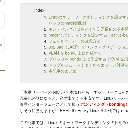
Index
Linuxのネットワークボンディングを設定する
リッジのnmcli実践例
ボンディングとは何か｜NIC 冗長化の基本
nmcli でボンディングを設定する｜active-ba
フェイルオーバーの確認方法
802.3ad（LACP）でリンクアグリゲーシ
VLAN を bond0 上に作成する
ブリッジを bond0 上に作成する｜KVM 
トラブルシュート｜よくあるエラーと対処
本記事のまとめ
「本番サーバーの NIC が 1 本壊れたら、ネットワークは
冗長化の話になると、必ず出てくる不安です。Linuxサーバー
論理インターフェースとして扱う
ボンディング（bonding
しそうに見えますが、RHEL 9 / Rocky Linux 9 世代で
この記事では、Linux のネットワークボンディングの仕組み