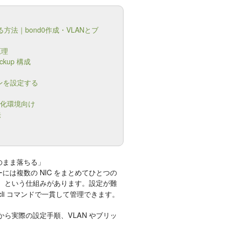
方法｜bond0作成・VLANとブ
原理
ckup 構成
ョンを設定する
仮想化環境向け
法
そのまま落ちる」
には複数の NIC をまとめてひとつの
という仕組みがあります。設定が難
）
は nmcli コマンドで一貫して管理できます。
から実際の設定手順、VLAN やブリッ