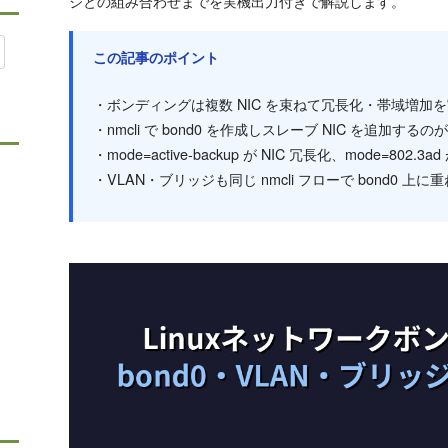
ジとの組み合わせまでを実機出力付きで解説します。
この記事のポイント
・ボンディングは複数 NIC を束ねて冗長化・帯域増加
・nmcli で bond0 を作成しスレーブ NIC を追加するのが
・mode=active-backup が NIC 冗長化、mode=80
・VLAN・ブリッジも同じ nmcli フローで bond0 上に