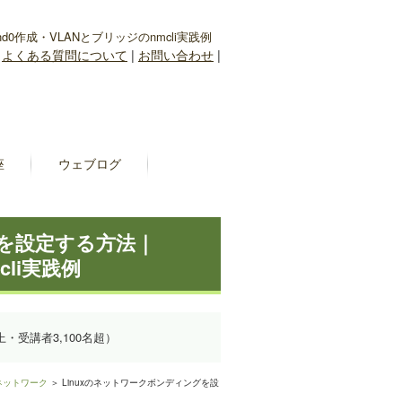
0作成・VLANとブリッジのnmcli実践例
|
よくある質問について
|
お問い合わせ
|
座
ウェブログ
グを設定する方法｜
cli実践例
上・受講者3,100名超）
ネットワーク
＞ Linuxのネットワークボンディングを設