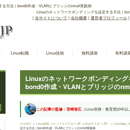
る方法｜bond0作成・VLANとブリッジのnmcli実践例
Linuxのネットワークボンディングを設定する方法｜bond
|
当サイトについて
|
会社概要
|
運営者プロフィール
Linux転職
Linux技術
無料講座
有料講
Linuxのネットワークボンディン
bond0作成・VLANとブリッジのnm
この記事の監修：宮崎智広
（Linux実務・教育歴20年以
ＨＯＭＥ
＞
Linux技術 リナックスマスター.JP（Linuxマスター.JP）
＞
Linuxtips
,
定する方法｜bond0作成・VLANとブリッジのnmcli実践例