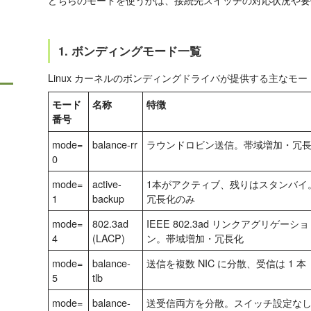
1. ボンディングモード一覧
Linux カーネルのボンディングドライバが提供する主なモ
モード
名称
特徴
番号
mode=
balance-rr
ラウンドロビン送信。帯域増加・冗
0
mode=
active-
1本がアクティブ、残りはスタンバイ
1
backup
冗長化のみ
mode=
802.3ad
IEEE 802.3ad リンクアグリゲーショ
4
(LACP)
ン。帯域増加・冗長化
mode=
balance-
送信を複数 NIC に分散、受信は 1 本
5
tlb
mode=
balance-
送受信両方を分散。スイッチ設定な