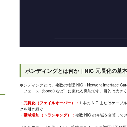
ボンディングとは何か｜NIC 冗長化の基
ボンディングとは、複数の物理 NIC（Network Interface
ーフェース（bond0 など）に束ねる機能です。目的は大きく
・
1 本の NIC またはケー
冗長化（フェイルオーバー）：
クを引き継ぐ
・
複数 NIC の帯域を合算し
帯域増加（トランキング）：
どちらのモードを使うかは、接続先スイッチの対応状況や要