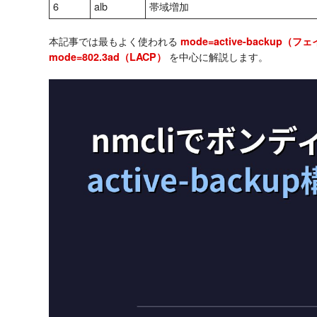
6
alb
帯域増加
本記事では最もよく使われる
mode=active-backup（
を中心に解説します。
mode=802.3ad（LACP）