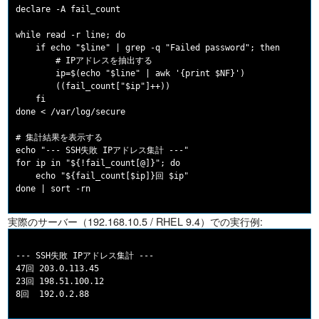
declare -A fail_count

while read -r line; do

    if echo "$line" | grep -q "Failed password"; then

        # IPアドレスを抽出する

        ip=$(echo "$line" | awk '{print $NF}')

        ((fail_count["$ip"]++))

    fi

done < /var/log/secure

# 集計結果を表示する

echo "--- SSH失敗 IPアドレス集計 ---"

for ip in "${!fail_count[@]}"; do

    echo "${fail_count[$ip]}回 $ip"

実際のサーバー（192.168.10.5 / RHEL 9.4）での実行例:
--- SSH失敗 IPアドレス集計 ---

47回 203.0.113.45

23回 198.51.100.12
