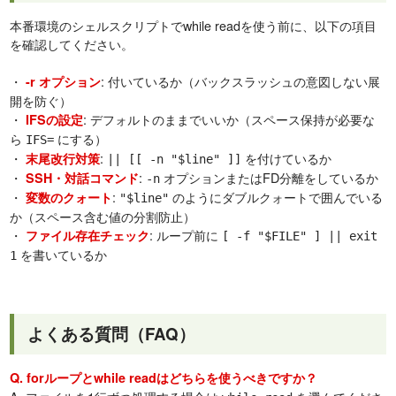
本番環境のシェルスクリプトでwhile readを使う前に、以下の項目
を確認してください。
・
: 付いているか（バックスラッシュの意図しない展
-r オプション
開を防ぐ）
・
: デフォルトのままでいいか（スペース保持が必要な
IFSの設定
ら
にする）
IFS=
・
:
を付けているか
末尾改行対策
|| [[ -n "$line" ]]
・
:
オプションまたはFD分離をしているか
SSH・対話コマンド
-n
・
:
のようにダブルクォートで囲んでいる
変数のクォート
"$line"
か（スペース含む値の分割防止）
・
: ループ前に
ファイル存在チェック
[ -f "$FILE" ] || exit
を書いているか
1
よくある質問（FAQ）
Q. forループとwhile readはどちらを使うべきですか？