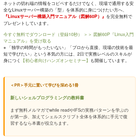
ネットの切れ端の情報をコピペするだけでなく、現場で通用する安
全なLinuxサーバー構築の「型」を体系的に身につけたい方へ、
を完全無料で
『Linuxサーバー構築入門マニュアル（図解60P）』
プレゼントしています。
今すぐ無料でダウンロード（登録10秒）
＞＞ 図解60P『Linux入門
マニュアル』を受け取る
※
「独学の時間がもったいない」「プロから直接、現場の技術を最
短で学びたい」という本気の方には、2日で実務レベルのスキルが
身につく
【初心者向けハンズオンセミナー】
も開催しています。
＜PR＞手元に置いて学びを深める1冊
新しいシェルプログラミングの教科書
まず無料メルマガでwhile readやIFSの実務パターンを学ぶの
が第一歩、加えてシェルスクリプト全体を体系的に手元で復
習するなら本書が役立ちます。