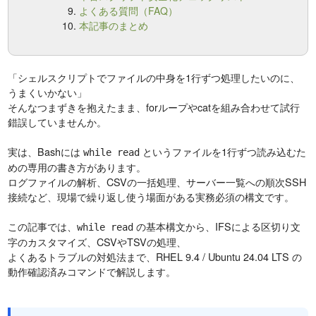
よくある質問（FAQ）
本記事のまとめ
「シェルスクリプトでファイルの中身を1行ずつ処理したいのに、
うまくいかない」
そんなつまずきを抱えたまま、forループやcatを組み合わせて試行
錯誤していませんか。
実は、Bashには
というファイルを1行ずつ読み込むた
while read
めの専用の書き方があります。
ログファイルの解析、CSVの一括処理、サーバー一覧への順次SSH
接続など、現場で繰り返し使う場面がある実務必須の構文です。
この記事では、
の基本構文から、IFSによる区切り文
while read
字のカスタマイズ、CSVやTSVの処理、
よくあるトラブルの対処法まで、RHEL 9.4 / Ubuntu 24.04 LTS の
動作確認済みコマンドで解説します。