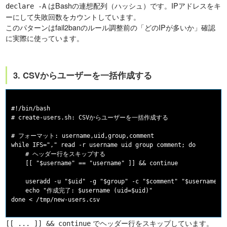
はBashの連想配列（ハッシュ）です。IPアドレスをキ
declare -A
ーにして失敗回数をカウントしています。
このパターンはfail2banのルール調整前の「どのIPが多いか」確認
に実際に使っています。
3. CSVからユーザーを一括作成する
#!/bin/bash

# create-users.sh: CSVからユーザーを一括作成する

# フォーマット: username,uid,group,comment

while IFS="," read -r username uid group comment; do

    # ヘッダー行をスキップする

    [[ "$username" == "username" ]] && continue

    useradd -u "$uid" -g "$group" -c "$comment" "$username"

    echo "作成完了: $username (uid=$uid)"

でヘッダー行をスキップしています。
[[ ... ]] && continue