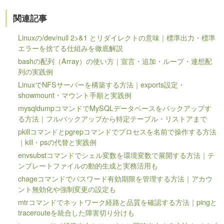
関連記事
Linuxの/dev/null 2>&1 とリダイレクトの意味｜標準出力・標準
エラーを捨てる仕組みを徹底解説
bashの配列（Array）の使い方｜宣言・追加・ループ・連想配
列の実践例
LinuxでNFSサーバーを構築する方法｜exports設定・
showmount・マウント手順と実践例
mysqldumpコマンドでMySQLデータベースをバックアップす
る方法｜フルバックアップから特定テーブル・リストアまで
pkillコマンドとpgrepコマンドでプロセスを名前で操作する方法
｜kill・psの代替と実践例
envsubstコマンドでシェル変数を環境変数で展開する方法｜テ
ンプレートファイルの動的生成と実務活用も
chageコマンドでパスワード有効期限を管理する方法｜アカウ
ント無効化や強制変更の設定も
mtrコマンドでネットワーク経路と品質を確認する方法｜pingと
tracerouteを統合した障害切り分けも