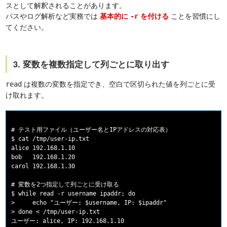
スとして解釈されることがあります。
パスやログ解析など実務では
ことを習慣にし
基本的に
を付ける
-r
てください。
3. 変数を複数指定して列ごとに取り出す
は複数の変数を指定でき、空白で区切られた値を列ごとに受
read
け取れます。
# テスト用ファイル（ユーザー名とIPアドレスの対応表）

$ cat /tmp/user-ip.txt

alice 192.168.1.10

bob   192.168.1.20

carol 192.168.1.30

# 変数を2つ指定して列ごとに受け取る

$ while read -r username ipaddr; do

>     echo "ユーザー: $username, IP: $ipaddr"

> done < /tmp/user-ip.txt

ユーザー: alice, IP: 192.168.1.10
