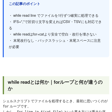
この記事のポイント
・ while read line でファイルを1行ずつ確実に処理できる
・ IFS=","で区切り文字を変えればCSV・TSVにも対応でき
る
・ while readはfor+catより安全で空白・改行を壊さない
・ 末尾改行なし・バックスラッシュ・末尾スペースに注意
が必要
while readとは何か｜forループと何が違うの
か
シェルスクリプトでファイルを処理するとき、最初に思いつくのが
ループです。
for
しかし、
という書き方には重大な落
for line in $(cat file)