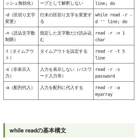
ッシュ無効化）
ープとして解釈しない
line; do
-d（区切り文字
行末の区切り文字を変更す
while read -r -
変更）
る
d '' line; do
-n（読込文字数
指定した文字数だけ読み込
read -r -n 1
制限）
む
char
-t（タイムアウ
タイムアウトを設定する
read -r -t 5
ト）
line
-s（非表示入
入力を表示しない（パスワ
read -r -s
力）
ード入力等）
password
-a（配列代入）
入力を配列に代入する
read -r -a
myarray
while readの基本構文