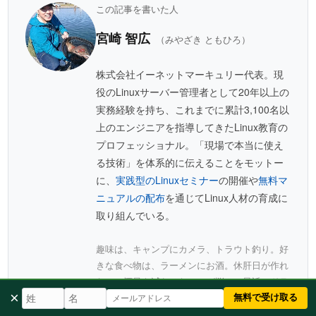
この記事を書いた人
宮崎 智広
（みやざき ともひろ）
株式会社イーネットマーキュリー代表。現
役のLinuxサーバー管理者として20年以上の
実務経験を持ち、これまでに累計3,100名以
上のエンジニアを指導してきたLinux教育の
プロフェッショナル。「現場で本当に使え
る技術」を体系的に伝えることをモットー
に、
実践型のLinuxセミナー
の開催や
無料マ
ニュアルの配布
を通じてLinux人材の育成に
取り組んでいる。
趣味は、キャンプにカメラ、トラウト釣り。好
きな食べ物は、ラーメンにお酒。休肝日が作れ
ない、酒量を減らせないのが悩み。最近、ドラ
×
マ「フライトエンジェル」を観て涙腺が崩壊し
無料で受け取る
ました。