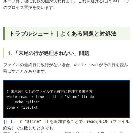
ループ終了後に変数の値が失われます。これを避けるには
<<(...)
のプロセス置換を使います。
トラブルシュート｜よくある問題と対処法
1. 「末尾の行が処理されない」問題
ファイルの最終行に改行がない場合、
がその行を読み
while read
飛ばすことがあります。
# 末尾改行なしのファイルでも確実に処理する書き方

while read -r line || [[ -n "$line" ]]; do

    echo "$line"

を追加することで、readがEOF（ファイル
|| [[ -n "$line" ]]
終端）で失敗したときでも