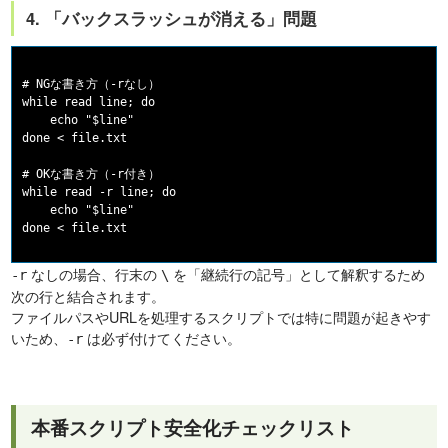
4. 「バックスラッシュが消える」問題
# NGな書き方（-rなし）

while read line; do

    echo "$line"

done < file.txt

# OKな書き方（-r付き）

while read -r line; do

    echo "$line"

なしの場合、行末の
を「継続行の記号」として解釈するため
-r
\
次の行と結合されます。
ファイルパスやURLを処理するスクリプトでは特に問題が起きやす
いため、
は必ず付けてください。
-r
本番スクリプト安全化チェックリスト