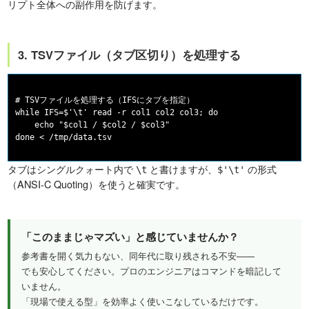
リプト全体への副作用を防げます。
3. TSVファイル（タブ区切り）を処理する
# TSVファイルを処理する（IFSにタブを指定）

while IFS=$'\t' read -r col1 col2 col3; do

    echo "$col1 / $col2 / $col3"

タブはシングルクォート内で
と書けますが、
の形式
\t
$'\t'
（ANSI-C Quoting）を使うと確実です。
「このままじゃマズい」と感じていませんか？
参考書を開く気力もない、同年代に取り残される不安——
でも安心してください。プロのエンジニアはコマンドを暗記して
いません。
「現場で使える型」を効率よく使いこなしているだけです。