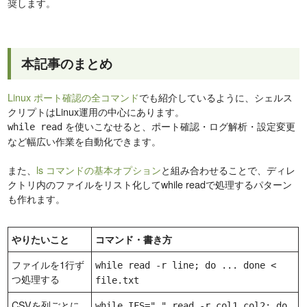
奨します。
本記事のまとめ
Linux ポート確認の全コマンド
でも紹介しているように、シェルス
クリプトはLinux運用の中心にあります。
を使いこなせると、ポート確認・ログ解析・設定変更
while read
など幅広い作業を自動化できます。
また、
ls コマンドの基本オプション
と組み合わせることで、ディレ
クトリ内のファイルをリスト化してwhile readで処理するパターン
も作れます。
やりたいこと
コマンド・書き方
ファイルを1行ず
while read -r line; do ... done <
つ処理する
file.txt
CSVを列ごとに
while IFS="," read -r col1 col2; do