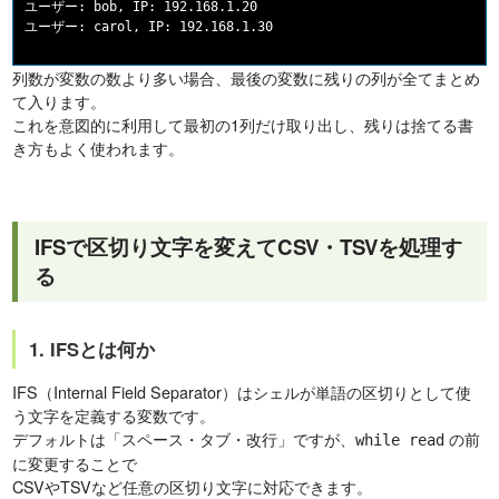
ユーザー: bob, IP: 192.168.1.20

列数が変数の数より多い場合、最後の変数に残りの列が全てまとめ
て入ります。
これを意図的に利用して最初の1列だけ取り出し、残りは捨てる書
き方もよく使われます。
IFSで区切り文字を変えてCSV・TSVを処理す
る
1. IFSとは何か
IFS（Internal Field Separator）はシェルが単語の区切りとして使
う文字を定義する変数です。
デフォルトは「スペース・タブ・改行」ですが、
の前
while read
に変更することで
CSVやTSVなど任意の区切り文字に対応できます。