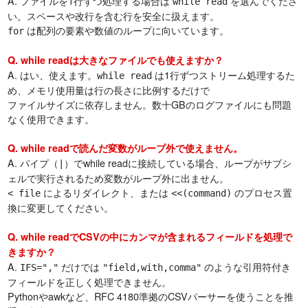
A. ファイルを1行ずつ処理する場合は
を選んでくださ
while read
い。スペースや改行を含む行を安全に扱えます。
は配列の要素や数値のループに向いています。
for
Q. while readは大きなファイルでも使えますか？
A. はい、使えます。
は1行ずつストリーム処理するた
while read
め、メモリ使用量は行の長さに比例するだけで
ファイルサイズに依存しません。数十GBのログファイルにも問題
なく使用できます。
Q. while readで読んだ変数がループ外で使えません。
A. パイプ（
）でwhile readに接続している場合、ループがサブシ
|
ェルで実行されるため変数がループ外に出ません。
によるリダイレクト、または
のプロセス置
< file
<<(command)
換に変更してください。
Q. while readでCSVの中にカンマが含まれるフィールドを処理で
きますか？
A.
だけでは
のような引用符付き
IFS=","
"field,with,comma"
フィールドを正しく処理できません。
Pythonやawkなど、RFC 4180準拠のCSVパーサーを使うことを推