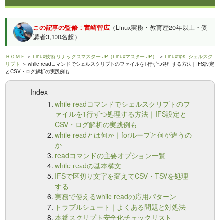
この記事の監修：宮崎智広
（Linux実務・教育歴20年以上・受
講者3,100名超）
ＨＯＭＥ
＞
Linux技術 リナックスマスター.JP（Linuxマスター.JP）
＞
Linuxtips
,
シェルスク
リプト
＞ while readコマンドでシェルスクリプトのファイルを1行ずつ処理する方法｜IFS設定
とCSV・ログ解析の実践例も
Index
while readコマンドでシェルスクリプトのフ
ァイルを1行ずつ処理する方法｜IFS設定と
CSV・ログ解析の実践例も
while readとは何か｜forループと何が違うの
か
readコマンドの主要オプション一覧
while readの基本構文
IFSで区切り文字を変えてCSV・TSVを処理
する
実務で使えるwhile readの応用パターン
トラブルシュート｜よくある問題と対処法
本番スクリプト安全化チェックリスト