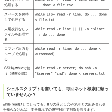
処理する
... done < file.csv
スペースを保持
while IFS= read -r line; do ... done
して処理する
< file.txt
末尾改行なしフ
while read -r line || [[ -n "$line"
ァイルを処理す
]]; do ... done
る
コマンド出力を
while read -r line; do ... done <
ループで処理す
<(command)
る
SSHをwhileで使
while read -r server; do ssh -n
う（stdin分離）
"$server" "cmd"; done < servers.txt
シェルスクリプトを書いても、毎回ネット検索に頼っ
ていませんか？
while readひとつとっても、IFSの落とし穴やSSHとの組み合わせ
を知らなければ、本番環境での障害対応で判断を誤ります。