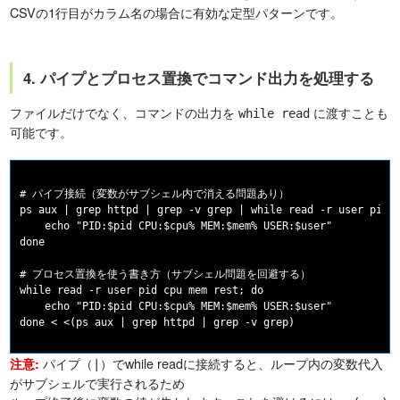
CSVの1行目がカラム名の場合に有効な定型パターンです。
4. パイプとプロセス置換でコマンド出力を処理する
ファイルだけでなく、コマンドの出力を
に渡すことも
while read
可能です。
# パイプ接続（変数がサブシェル内で消える問題あり）

ps aux | grep httpd | grep -v grep | while read -r user pid c
    echo "PID:$pid CPU:$cpu% MEM:$mem% USER:$user"

done

# プロセス置換を使う書き方（サブシェル問題を回避する）

while read -r user pid cpu mem rest; do

    echo "PID:$pid CPU:$cpu% MEM:$mem% USER:$user"

パイプ（
）でwhile readに接続すると、ループ内の変数代入
注意:
|
がサブシェルで実行されるため