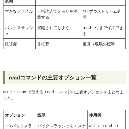
展開
大きなファイル
一括読込でメモリを消
1行ずつストリーム処
費する
理
バックスラッシ
展開されてしまう
read -r付きで保持でき
ュ
る
推奨度
非推奨
推奨（現場の標準）
readコマンドの主要オプション一覧
で使える
コマンドの主要オプションをまとめま
while read
read
した。
オプション
説明
使用例
-r（バックスラ
バックスラッシュをエスケ
while read -r