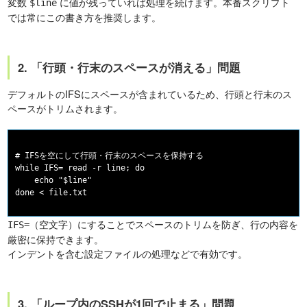
変数
に値が残っていれば処理を続けます。本番スクリプト
$line
では常にこの書き方を推奨します。
2. 「行頭・行末のスペースが消える」問題
デフォルトのIFSにスペースが含まれているため、行頭と行末のス
ペースがトリムされます。
# IFSを空にして行頭・行末のスペースを保持する

while IFS= read -r line; do

    echo "$line"

（空文字）にすることでスペースのトリムを防ぎ、行の内容を
IFS=
厳密に保持できます。
インデントを含む設定ファイルの処理などで有効です。
3. 「ループ内のSSHが1回で止まる」問題