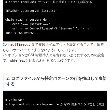
# server-check.sh: サーバー一覧に接続してdiskを確認する

SERVERS="/etc/server-list.txt"

while read -r server; do

    echo "=== $server ==="

    ssh -n -o ConnectTimeout=5 "$server" "df -h /"

で接続タイムアウトを設定することで、応答
ConnectTimeout=5
しないサーバーで止まらないようにしています。
オプションはSSHが標準入力を奪わないようにするための設定
-n
で、while readと組み合わせる場合は必須です。
2. ログファイルから特定パターンの行を抽出して集計
する
#!/bin/bash

# log-count.sh: /var/log/secure からSSH失敗ログをIPごとに集計する