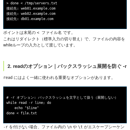
> done < /tmp/servers.txt

接続先: web01.example.com

接続先: web02.example.com

ポイントは末尾の
です。
< ファイル名
これはリダイレクト（標準入力の切り替え）で、ファイルの内容を
whileループの入力として渡しています。
2. readのオプション｜バックスラッシュ展開を防ぐ -r
にはよく一緒に使われる重要なオプションがあります。
read
# -r オプション: バックスラッシュを文字として扱う（展開しない）

while read -r line; do

    echo "$line"

を付けない場合、ファイル内の
や
がエスケープシーケン
-r
\n
\t