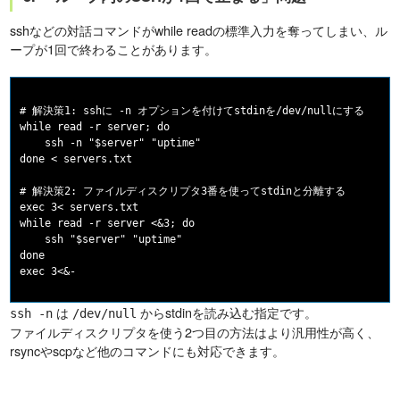
sshなどの対話コマンドがwhile readの標準入力を奪ってしまい、ル
ープが1回で終わることがあります。
# 解決策1: sshに -n オプションを付けてstdinを/dev/nullにする

while read -r server; do

    ssh -n "$server" "uptime"

done < servers.txt

# 解決策2: ファイルディスクリプタ3番を使ってstdinと分離する

exec 3< servers.txt

while read -r server <&3; do

    ssh "$server" "uptime"

done

は
からstdinを読み込む指定です。
ssh -n
/dev/null
ファイルディスクリプタを使う2つ目の方法はより汎用性が高く、
rsyncやscpなど他のコマンドにも対応できます。