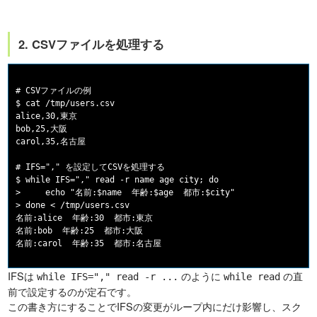
2. CSVファイルを処理する
# CSVファイルの例

$ cat /tmp/users.csv

alice,30,東京

bob,25,大阪

carol,35,名古屋

# IFS="," を設定してCSVを処理する

$ while IFS="," read -r name age city; do

>     echo "名前:$name  年齢:$age  都市:$city"

> done < /tmp/users.csv

名前:alice  年齢:30  都市:東京

名前:bob  年齢:25  都市:大阪

IFSは
のように
の直
while IFS="," read -r ...
while read
前で設定するのが定石です。
この書き方にすることでIFSの変更がループ内にだけ影響し、スク