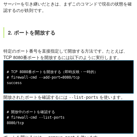
サーバーを引き継いだときは、まずこのコマンドで現在の状態を確
認するのが鉄則です。
2. ポートを開放する
特定のポート番号を直接指定して開放する方法です。たとえば、
TCP 8080番ポートを開放するには以下のように実行します。
# TCP 8080番ポートを開放する（即時反映・一時的）

# firewall-cmd --add-port=8080/tcp

開放されたポートを確認するには
を使います。
--list-ports
# 開放中のポートを確認する

# firewall-cmd --list-ports

ポートを閉じるには
を使います。