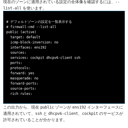
現在のゾーンに適用されている設定の全体像を確認するには、
--
を使います。
list-all
# デフォルトゾーンの設定を一覧表示する

# firewall-cmd --list-all

public (active)

  target: default

  icmp-block-inversion: no

  interfaces: ens192

  sources:

  services: cockpit dhcpv6-client ssh

  ports:

  protocols:

  forward: yes

  masquerade: no

  forward-ports:

  source-ports:

この出力から、現在
ゾーンが
インターフェースに
public
ens192
適用されていて、
と
、
のサービスが
ssh
dhcpv6-client
cockpit
許可されていることが分かります。