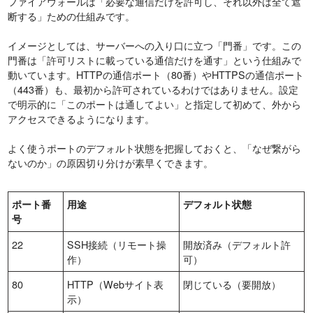
ファイアウォールは「必要な通信だけを許可し、それ以外は全て遮
断する」ための仕組みです。
イメージとしては、サーバーへの入り口に立つ「門番」です。この
門番は「許可リストに載っている通信だけを通す」という仕組みで
動いています。HTTPの通信ポート（80番）やHTTPSの通信ポート
（443番）も、最初から許可されているわけではありません。設定
で明示的に「このポートは通してよい」と指定して初めて、外から
アクセスできるようになります。
よく使うポートのデフォルト状態を把握しておくと、「なぜ繋がら
ないのか」の原因切り分けが素早くできます。
ポート番
用途
デフォルト状態
号
22
SSH接続（リモート操
開放済み（デフォルト許
作）
可）
80
HTTP（Webサイト表
閉じている（要開放）
示）