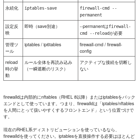
永続化
iptables-save
firewall-cmd --
permanent
設定反
即時（save別途）
--permanentは
firewall-
映
が必要
cmd --reload
管理ツ
iptables / ip6tables
firewall-cmd / firewall-
ール
config
reload
ルール全体を再読み込み
アクティブな接続を切断し
時の挙
（一瞬遮断のリスク）
ない
動
firewalldは内部的にnftables（RHEL 8以降）またはiptablesをバック
エンドとして使っています。つまり、firewalldは「iptables/nftables
を人間にとって扱いやすくするフロントエンド」という位置づけで
す。
現在のRHEL系ディストリビューションを使っているなら、
firewalldを使ってください。iptablesを直接操作する必要はほとんど