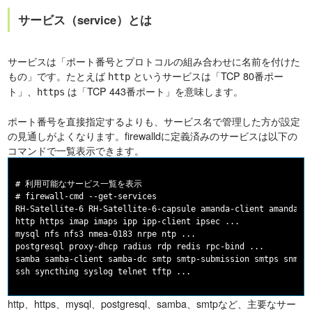
サービス（service）とは
サービスは「ポート番号とプロトコルの組み合わせに名前を付けた
もの」です。たとえば
というサービスは「TCP 80番ポー
http
ト」、
は「TCP 443番ポート」を意味します。
https
ポート番号を直接指定するよりも、サービス名で管理した方が設定
の見通しがよくなります。firewalldに定義済みのサービスは以下の
コマンドで一覧表示できます。
# 利用可能なサービス一覧を表示

# firewall-cmd --get-services

RH-Satellite-6 RH-Satellite-6-capsule amanda-client amanda-k5
http https imap imaps ipp ipp-client ipsec ...

mysql nfs nfs3 nmea-0183 nrpe ntp ...

postgresql proxy-dhcp radius rdp redis rpc-bind ...

samba samba-client samba-dc smtp smtp-submission smtps snmp .
http、https、mysql、postgresql、samba、smtpなど、主要なサー