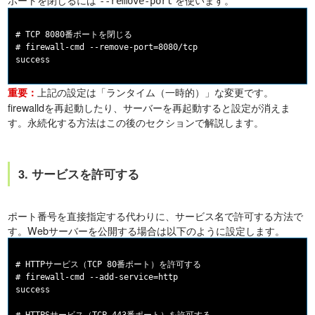
--remove-port
# TCP 8080番ポートを閉じる

# firewall-cmd --remove-port=8080/tcp

上記の設定は「ランタイム（一時的）」な変更です。
重要：
firewalldを再起動したり、サーバーを再起動すると設定が消えま
す。永続化する方法はこの後のセクションで解説します。
3. サービスを許可する
ポート番号を直接指定する代わりに、サービス名で許可する方法で
す。Webサーバーを公開する場合は以下のように設定します。
# HTTPサービス（TCP 80番ポート）を許可する

# firewall-cmd --add-service=http

success
