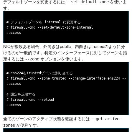
デフォルトゾーンを変更するには
を使いま
--set-default-zone
す。
# デフォルトゾーンを internal に変更する

# firewall-cmd --set-default-zone=internal

NICが複数ある場合、外向きはpublic、内向きはtrustedのように分
けるのが一般的です。特定のインターフェースに対してゾーンを指
定するには
オプションを使います。
--zone
# ens224をtrustedゾーンに割り当てる

# firewall-cmd --zone=trusted --change-interface=ens224 --per
success

# 設定を反映する

# firewall-cmd --reload

全てのゾーンのアクティブ状態を確認するには
--get-active-
が便利です。
zones