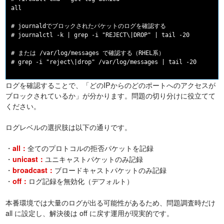
all

# journaldでブロックされたパケットのログを確認する

# journalctl -k | grep -i "REJECT\|DROP" | tail -20

# または /var/log/messages で確認する（RHEL系）

ログを確認することで、「どのIPからのどのポートへのアクセスが
ブロックされているか」が分かります。問題の切り分けに役立てて
ください。
ログレベルの選択肢は以下の通りです。
・
全てのプロトコルの拒否パケットを記録
all：
・
ユニキャストパケットのみ記録
unicast：
・
ブロードキャストパケットのみ記録
broadcast：
・
ログ記録を無効化（デフォルト）
off：
本番環境では大量のログが出る可能性があるため、問題調査時だけ
all に設定し、解決後は off に戻す運用が現実的です。