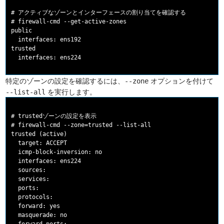
# アクティブなゾーンとインターフェースの割り当てを確認する

# firewall-cmd --get-active-zones

public

  interfaces: ens192

trusted

特定のゾーンの設定を確認するには、
オプションを付けて
--zone
を実行します。
--list-all
# trustedゾーンの設定を表示

# firewall-cmd --zone=trusted --list-all

trusted (active)

  target: ACCEPT

  icmp-block-inversion: no

  interfaces: ens224

  sources:

  services:

  ports:

  protocols:

  forward: yes

  masquerade: no
