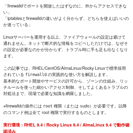
「firewalldでポートを開放したはずなのに、外からアクセスできな
い」
「iptablesとfirewalldの違いがよく分からず、どちらを使えばいいの
か迷っている」
Linuxサーバーを運用する以上、ファイアウォールの設定は避けて
通れません。ネットで断片的な情報をコピペしただけでは、なぜそ
の設定が必要なのかが分からず、トラブル時に手も足も出なくなり
ます。
この記事では、RHEL/CentOS/AlmaLinux/Rocky Linuxで標準採用
されている
の実践的な使い方を解説します。
firewalld
基本的なポート開放やサービスの許可から、ゾーンの仕組み、リッ
チルールを使った細かいアクセス制御、そしてよくあるトラブルの
対処法まで、現場で必要な知識を網羅しました。
※firewalldの操作には
権限（または
）が必要です。以降
root
sudo
のコマンド例は全て root 権限で実行するものとします。
実行環境：RHEL 9.4 / Rocky Linux 9.4 / AlmaLinux 9.4 で動作確
認済み