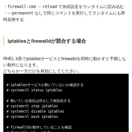
・
で永続設定をランタイムに読み込む
firewall-cmd --reload
・
なしで同じコマンドを実行してランタイムにも即
--permanent
時反映する
iptablesとfirewalldが競合する場合
RHEL 9系でiptablesサービスとfirewalldを同時に動かすと予期しな
い動作になります。
どちらか一方だけを有効にしてください。
# iptablesサービスが動いていないか確認する

# systemctl status iptables

# 動いている場合は停止して無効化する

# systemctl stop iptables

# systemctl disable iptables

# systemctl mask iptables

# firewalldが動作していることを確認
