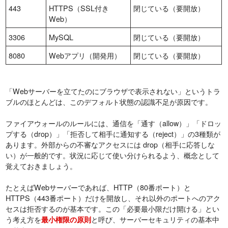
443
HTTPS（SSL付き
閉じている（要開放）
Web）
3306
MySQL
閉じている（要開放）
8080
Webアプリ（開発用）
閉じている（要開放）
「Webサーバーを立てたのにブラウザで表示されない」というトラ
ブルのほとんどは、このデフォルト状態の認識不足が原因です。
ファイアウォールのルールには、通信を「通す（allow）」「ドロッ
プする（drop）」「拒否して相手に通知する（reject）」の3種類が
あります。外部からの不審なアクセスには drop（相手に応答しな
い）が一般的です。状況に応じて使い分けられるよう、概念として
覚えておきましょう。
たとえばWebサーバーであれば、HTTP（80番ポート）と
HTTPS（443番ポート）だけを開放し、それ以外のポートへのアク
セスは拒否するのが基本です。この「必要最小限だけ開ける」とい
う考え方を
と呼び、サーバーセキュリティの基本中
最小権限の原則