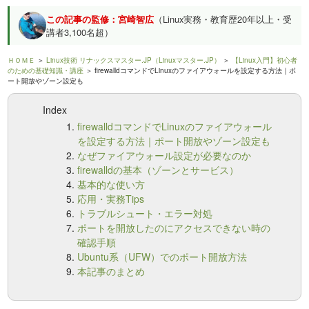
この記事の監修：宮崎智広
（Linux実務・教育歴20年以上・受
講者3,100名超）
ＨＯＭＥ
＞
Linux技術 リナックスマスター.JP（Linuxマスター.JP）
＞
【Linux入門】初心者
のための基礎知識・講座
＞ firewalldコマンドでLinuxのファイアウォールを設定する方法｜ポ
ート開放やゾーン設定も
Index
firewalldコマンドでLinuxのファイアウォール
を設定する方法｜ポート開放やゾーン設定も
なぜファイアウォール設定が必要なのか
firewalldの基本（ゾーンとサービス）
基本的な使い方
応用・実務Tips
トラブルシュート・エラー対処
ポートを開放したのにアクセスできない時の
確認手順
Ubuntu系（UFW）でのポート開放方法
本記事のまとめ