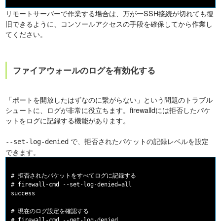
リモートサーバーで作業する場合は、万が一SSH接続が切れても復
旧できるように、コンソールアクセスの手段を確保してから作業し
てください。
ファイアウォールのログを有効化する
「ポートを開放したはずなのに繋がらない」という問題のトラブル
シュートに、ログが非常に役立ちます。firewalldには拒否したパケ
ットをログに記録する機能があります。
で、拒否されたパケットの記録レベルを設定
--set-log-denied
できます。
# 拒否されたパケットをすべてログに記録する

# firewall-cmd --set-log-denied=all

success

# 現在のログ設定を確認する

# firewall-cmd --get-log-denied
