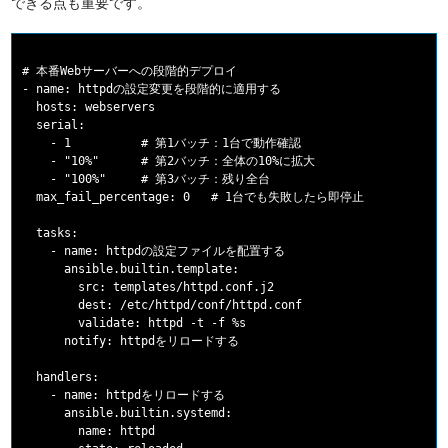
できる点も重要です。
# 本番Webサーバーへの段階的デプロイ

- name: httpdの設定変更を段階的に適用する

  hosts: webservers

  serial:

    - 1          # 第1バッチ：1台で動作確認

    - "10%"      # 第2バッチ：全体の10%に拡大

    - "100%"     # 第3バッチ：残り全台

  max_fail_percentage: 0   # 1台でも失敗したら即停止

  tasks:

    - name: httpdの設定ファイルを配置する

      ansible.builtin.template:

        src: templates/httpd.conf.j2

        dest: /etc/httpd/conf/httpd.conf

        validate: httpd -t -f %s

      notify: httpdをリロードする

  handlers:

    - name: httpdをリロードする

      ansible.builtin.systemd:

        name: httpd
