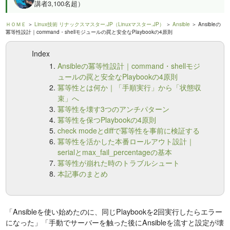
講者3,100名超）
ＨＯＭＥ
＞
Linux技術 リナックスマスター.JP（Linuxマスター.JP）
＞
Ansible
＞ Ansibleの
冪等性設計｜command・shellモジュールの罠と安全なPlaybookの4原則
Index
Ansibleの冪等性設計｜command・shellモジ
ュールの罠と安全なPlaybookの4原則
冪等性とは何か｜「手順実行」から「状態収
束」へ
冪等性を壊す3つのアンチパターン
冪等性を保つPlaybookの4原則
check modeとdiffで冪等性を事前に検証する
冪等性を活かした本番ロールアウト設計｜
serialとmax_fail_percentageの基本
冪等性が崩れた時のトラブルシュート
本記事のまとめ
「Ansibleを使い始めたのに、同じPlaybookを2回実行したらエラー
になった」「手動でサーバーを触った後にAnsibleを流すと設定が壊