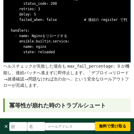
        status_code: 200

      retries: 3

      delay: 5

      failed_when: false             # 後続の register で判定す
  handlers:

    - name: Nginxをリロードする

      ansible.builtin.service:

        name: nginx

ヘルスチェックが失敗した場合も
が機
max_fail_percentage: 0
能し、後続バッチへ進まずに即停止します。「デプロイ→リロード
→疎通確認→問題なければ次の台へ」という安全なロールアウトフ
ローが完成します。
冪等性が崩れた時のトラブルシュート
「設計したつもりなのに、なぜか毎回
になる」——そう
changed
×
いった場合の切り分け手順を押さえておきます。
無料で受け取る