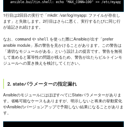
1行目は2回目の実行で「mkdir: /var/log/myapp: ファイルが存在し
ます」と失敗します。2行目はさらに悪く、実行するたびに同じ行
が追記され続けます。
なお、
や
を使った際にAnsibleが出す「prefer
command
shell
ansible module」系の警告を見かけることがあります。この警告は
「適切なモジュールがある」という設計上の提言です。警告を無視
して進めると冪等性の問題が残るため、警告が出たらビルトインモ
ジュールへの置き換えを検討してください。
2. stateパラメーターの指定漏れ
AnsibleのモジュールにはほぼすべてにStateパラメーターがありま
す。省略可能なケースもありますが、明示しないと将来の挙動変化
やAnsibleのバージョンアップで予期しない結果になることがありま
す。