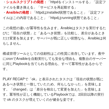
・
「httpdをインストールする」「設定フ
シェルスクリプトの発想：
ァイルを書き換える」「サービスを再起動する」
・
「httpdはinstalled状態であること」「設定ファ
Ansibleの発想：
イルはこの内容であること」「httpdはrunning状態であること」
この発想の違いが冪等性を生みます。Ansibleはタスクを実行するた
びに「現在の状態」と「あるべき状態」を比較し、差分があるとき
だけ変更を加えます。サーバーが既に正しい状態なら、Ansibleは何
もしません。
構成管理ツールとしての信頼性はこの性質に依存しています。夜中
にcronでAnsibleを自動実行しても安全な理由も、複数台のサーバー
に同じPlaybookを当てられる理由も、すべて冪等性があるからで
す。
PLAY RECAPで「ok」と表示されたタスクは「現在の状態が既に
あるべき状態と一致していたため、何もしなかった」を意味しま
す。「changed」は「差分を検出して変更を加えた」を意味しま
す。冪等性が正しく機能しているPlaybookでは、2回目以降の実行
で
のタスクが増えていくのが健全な姿です。
ok