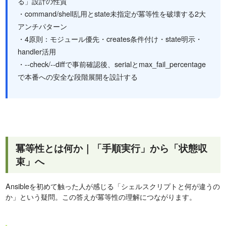
る」設計の性質
・command/shell乱用とstate未指定が冪等性を破壊する2大
アンチパターン
・4原則：モジュール優先・creates条件付け・state明示・
handler活用
・--check/--diffで事前確認後、serialとmax_fail_percentage
で本番への安全な段階展開を設計する
冪等性とは何か｜「手順実行」から「状態収
束」へ
Ansibleを初めて触った人が感じる「シェルスクリプトと何が違うの
か」という疑問。この答えが冪等性の理解につながります。