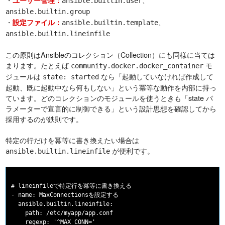
ユーザー管理：
ansible.builtin.user
ansible.builtin.group
・
、
設定ファイル：
ansible.builtin.template
ansible.builtin.lineinfile
この原則はAnsibleのコレクション（Collection）にも同様に当ては
まります。たとえば
モ
community.docker.docker_container
ジュールは
なら「起動していなければ作成して
state: started
起動、既に起動中なら何もしない」という冪等な動作を内部に持っ
ています。どのコレクションのモジュールを使うときも「state パ
ラメーターで宣言的に制御できる」という設計思想を確認してから
採用するのが鉄則です。
特定の行だけを冪等に書き換えたい場合は
が便利です。
ansible.builtin.lineinfile
# lineinfileで特定行を冪等に書き換える

- name: MaxConnectionsを設定する

  ansible.builtin.lineinfile:

    path: /etc/myapp/app.conf

    regexp: '^MAX_CONN='
