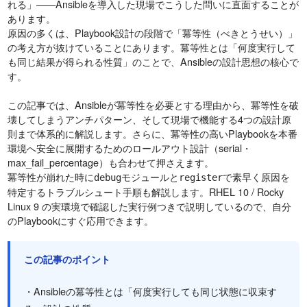
れる」——Ansibleを導入した現場でこうした問いに直面することが
あります。
原因の多くは、Playbook設計の段階で「冪等性（べきとうせい）」
の考え方が抜けていることにあります。冪等性とは「何度実行して
も同じ結果が得られる性質」のことで、Ansibleの設計思想の核心で
す。
この記事では、Ansibleが冪等性を必要とする理由から、冪等性を破
壊してしまうアンチパターン、そして現場で機能する4つの設計原
則まで体系的に解説します。さらに、冪等性の高いPlaybookを本番
環境へ安全に展開するためのロールアウト設計（serial・
max_fail_percentage）も合わせて押さえます。
冪等性が崩れた時に
モジュールと
で素早く原因を
debug
register
特定するトラブルシュート手順も解説します。RHEL 10 / Rocky
Linux 9 の実環境で確認した実行例つきで説明しているので、自分
のPlaybookにすぐ応用できます。
この記事のポイント
・Ansibleの冪等性とは「何度実行しても同じ状態に収束す