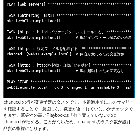
PLAY [web servers] ******************************************
TASK [Gathering Facts] **************************************
ok: [web01.example.local]

TASK [httpd : httpd パッケージをインストールする] ******************
ok: [web01.example.local]       # 既にインストール済みのため変更な
TASK [httpd : 設定ファイルを配置する] ****************************
changed: [web01.example.local]  # 内容が変わるため変更対象

TASK [httpd : httpdを起動・自動起動有効化] ***********************
ok: [web01.example.local]       # 既に起動中のため変更なし

PLAY RECAP **************************************************
の行が変更予定のタスクです。本番適用前にこのサマリー
changed
を確認することで、意図しない変更が含まれていないかチェックで
きます。冪等性の高いPlaybookは「何も変えていないのに
が増える」ことがないため、
のタスク数が設計
changed
changed
品質の指標になります。