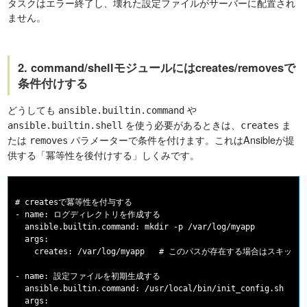
タスクはエラー終了し、壊れた設定ファイルがサーバーに配置され
ません。
2. command/shellモジュールにはcreates/removesで
条件付けする
どうしても
や
ansible.builtin.command
を使う必要があるときは、
ま
ansible.builtin.shell
creates
たは
パラメーターで条件を付けます。これはAnsibleが提
removes
供する「冪等性を後付けする」しくみです。
# createsで冪等性を付与する

- name: ログディレクトリを作成する

  ansible.builtin.command: mkdir -p /var/log/myapp

  args:

    creates: /var/log/myapp   # このパスが存在する場合はスキップ

- name: 設定ファイルを初期生成する

  ansible.builtin.command: /usr/local/bin/init_config.sh

  args:
