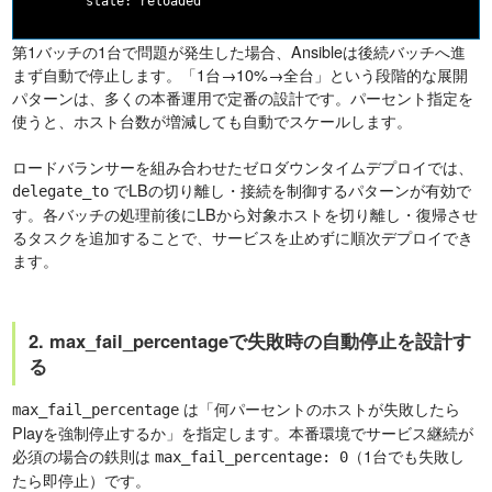
第1バッチの1台で問題が発生した場合、Ansibleは後続バッチへ進
まず自動で停止します。「1台→10%→全台」という段階的な展開
パターンは、多くの本番運用で定番の設計です。パーセント指定を
使うと、ホスト台数が増減しても自動でスケールします。
ロードバランサーを組み合わせたゼロダウンタイムデプロイでは、
でLBの切り離し・接続を制御するパターンが有効で
delegate_to
す。各バッチの処理前後にLBから対象ホストを切り離し・復帰させ
るタスクを追加することで、サービスを止めずに順次デプロイでき
ます。
2. max_fail_percentageで失敗時の自動停止を設計す
る
は「何パーセントのホストが失敗したら
max_fail_percentage
Playを強制停止するか」を指定します。本番環境でサービス継続が
必須の場合の鉄則は
（1台でも失敗し
max_fail_percentage: 0
たら即停止）です。