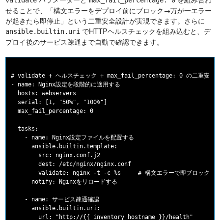
validate
max_fail_percentage: 0
せることで、「構文エラーをデプロイ前にブロック→万が一エラー
が起きたら即停止」という二重安全設計が実現できます。さらに
でHTTPヘルスチェックを組み込むと、デ
ansible.builtin.uri
プロイ後のサービス疎通まで自動で確認できます。
# validate + ヘルスチェック + max_fail_percentage: 0 の二重安全設
- name: Nginx設定を段階的に適用する

  hosts: webservers

  serial: [1, "50%", "100%"]

  max_fail_percentage: 0

  tasks:

    - name: Nginx設定ファイルを配置する

      ansible.builtin.template:

        src: nginx.conf.j2

        dest: /etc/nginx/nginx.conf

        validate: nginx -t -c %s     # 構文エラーで即ブロック

      notify: Nginxをリロードする

    - name: サービス疎通確認

      ansible.builtin.uri:

        url: "http://{{ inventory_hostname }}/health"
