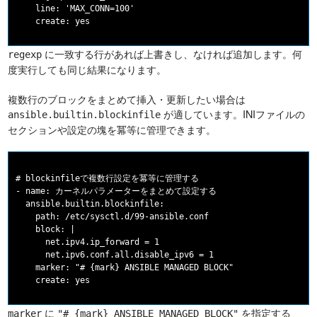
    line: 'MAX_CONN=100'

に一致する行があれば上書きし、なければ追加します。何
regexp
度実行しても同じ結果になります。
複数行のブロックをまとめて挿入・更新したい場合は
が適しています。INIファイルの
ansible.builtin.blockinfile
セクションや設定の塊を冪等に管理できます。
# blockinfileで複数行設定を冪等に管理する

- name: カーネルパラメーターをまとめて設定する

  ansible.builtin.blockinfile:

    path: /etc/sysctl.d/99-ansible.conf

    block: |

      net.ipv4.ip_forward = 1

      net.ipv6.conf.all.disable_ipv6 = 1

    marker: "# {mark} ANSIBLE MANAGED BLOCK"

に
を指定する
marker
"# {mark} ANSIBLE MANAGED BLOCK"