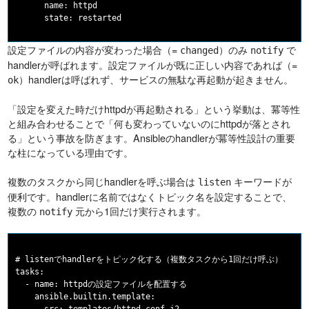
      name: httpd

設定ファイルの内容が変わった場合（=
）のみ
で
changed
notify
handlerが呼ばれます。設定ファイルが既に正しい内容であれば（=
）handlerは呼ばれず、サービスの無駄な再起動が起きません。
ok
「設定を変えた時だけhttpdが再起動される」という挙動は、冪等性
と組み合わせることで「何も変わっていないのにhttpdが落とされ
る」という事故を防ぎます。Ansibleのhandlerが冪等性設計の重要
な柱になっている理由です。
複数のタスクから同じhandlerを呼ぶ場合は
キーワードが
listen
便利です。handlerに名前ではなくトピック名を設定することで、
複数の
元から1回だけ実行されます。
notify
# listenでhandlerをトピック化する（複数タスクから1回だけ呼ぶ）

tasks:

  - name: httpdの設定ファイルを配置する

    ansible.builtin.template:
