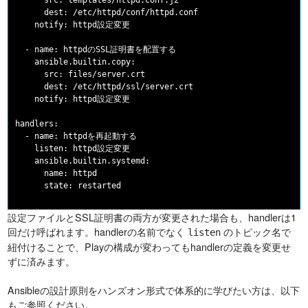
      src: templates/httpd.conf.j2

      dest: /etc/httpd/conf/httpd.conf

    notify: httpd設定変更

  - name: httpdのSSL証明書を配置する

    ansible.builtin.copy:

      src: files/server.crt

      dest: /etc/httpd/ssl/server.crt

    notify: httpd設定変更

handlers:

  - name: httpdを再起動する

    listen: httpd設定変更

    ansible.builtin.systemd:

      name: httpd

設定ファイルとSSL証明書の両方が変更された場合も、handlerは1
回だけ呼ばれます。handlerの名前でなく
のトピック名で
listen
紐付けることで、Playの構成が変わってもhandlerの定義を変更せ
ずに済みます。
Ansibleの設計原則をハンズオン形式で体系的に学びたい方は、以下
もご参照ください。