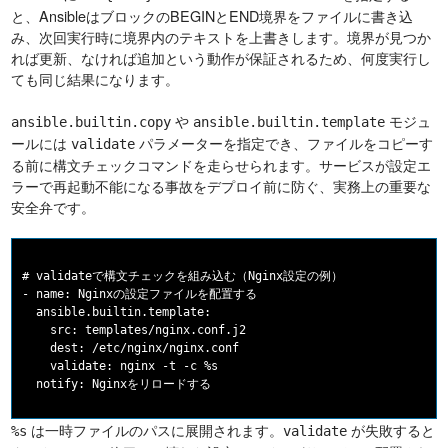
と、AnsibleはブロックのBEGINとEND境界をファイルに書き込
み、次回実行時に境界内のテキストを上書きします。境界が見つか
れば更新、なければ追加という動作が保証されるため、何度実行し
ても同じ結果になります。
や
モジュ
ansible.builtin.copy
ansible.builtin.template
ールには
パラメーターを指定でき、ファイルをコピーす
validate
る前に構文チェックコマンドを走らせられます。サービスが設定エ
ラーで再起動不能になる事故をデプロイ前に防ぐ、実務上の重要な
安全弁です。
# validateで構文チェックを組み込む（Nginx設定の例）

- name: Nginxの設定ファイルを配置する

  ansible.builtin.template:

    src: templates/nginx.conf.j2

    dest: /etc/nginx/nginx.conf

    validate: nginx -t -c %s

は一時ファイルのパスに展開されます。
が失敗すると
%s
validate