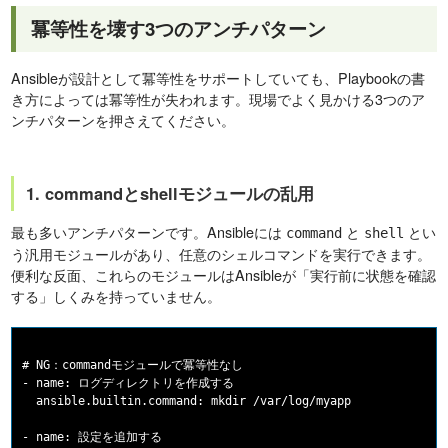
冪等性を壊す3つのアンチパターン
Ansibleが設計として冪等性をサポートしていても、Playbookの書
き方によっては冪等性が失われます。現場でよく見かける3つのア
ンチパターンを押さえてください。
1. commandとshellモジュールの乱用
最も多いアンチパターンです。Ansibleには
と
とい
command
shell
う汎用モジュールがあり、任意のシェルコマンドを実行できます。
便利な反面、これらのモジュールはAnsibleが「実行前に状態を確認
する」しくみを持っていません。
# NG：commandモジュールで冪等性なし

- name: ログディレクトリを作成する

  ansible.builtin.command: mkdir /var/log/myapp

- name: 設定を追加する
