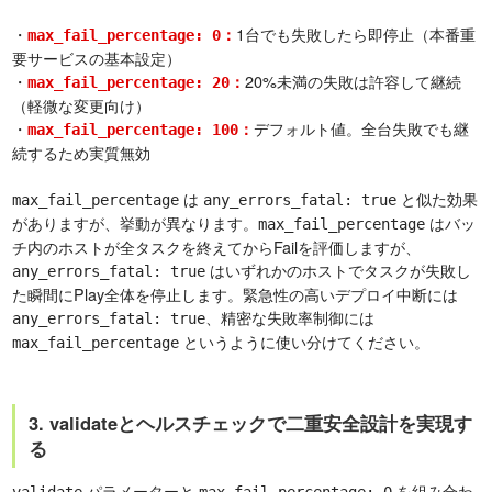
・
1台でも失敗したら即停止（本番重
：
max_fail_percentage: 0
要サービスの基本設定）
・
20%未満の失敗は許容して継続
：
max_fail_percentage: 20
（軽微な変更向け）
・
デフォルト値。全台失敗でも継
：
max_fail_percentage: 100
続するため実質無効
は
と似た効果
max_fail_percentage
any_errors_fatal: true
がありますが、挙動が異なります。
はバッ
max_fail_percentage
チ内のホストが全タスクを終えてからFailを評価しますが、
はいずれかのホストでタスクが失敗し
any_errors_fatal: true
た瞬間にPlay全体を停止します。緊急性の高いデプロイ中断には
、精密な失敗率制御には
any_errors_fatal: true
というように使い分けてください。
max_fail_percentage
3. validateとヘルスチェックで二重安全設計を実現す
る
パラメーターと
を組み合わ