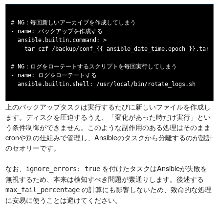
# NG：毎回新しいアーカイブを作成してしまう

- name: バックアップを作成する

  ansible.builtin.command: >

    tar czf /backup/conf_{{ ansible_date_time.epoch }}.tar.gz
# NG：ログをローテートするスクリプトを毎回実行してしまう

- name: ログをローテートする

上のバックアップタスクは実行するたびに新しいファイルを作成し
ます。ディスクを圧迫するうえ、「変化があった時だけ実行」とい
う条件制御ができません。このような副作用のある処理はそのまま
cronや別の仕組みで管理し、Ansibleのタスクから分離するのが設計
のセオリーです。
なお、
を付けたタスクはAnsibleが失敗を
ignore_errors: true
無視するため、本来は検知すべき問題が素通りします。後述する
の計算にも影響しないため、致命的な処理
max_fail_percentage
に安易に使うことは避けてください。