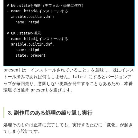
# NG：stateを省略（デフォルト挙動に依存）

- name: httpdをインストールする

  ansible.builtin.dnf:

    name: httpd

# OK：stateを明示

- name: httpdをインストールする

  ansible.builtin.dnf:

    name: httpd

は「インストールされていること」を意味し、既にインス
present
トール済みであれば何もしません。
にするとバージョンア
latest
ップが毎回走り、意図しない更新が発生することもあるため、本番
環境では通常
を選びます。
present
3. 副作用のある処理の繰り返し実行
処理そのものは正常に完了しても、実行するたびに「変化」が起き
てしまう設計です。