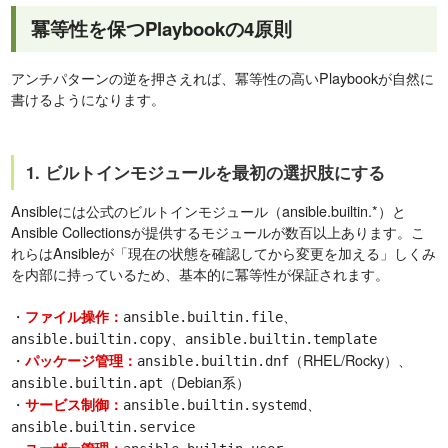
冪等性を保つPlaybookの4原則
アンチパターンの逆を押さえれば、冪等性の高いPlaybookが自然に
書けるようになります。
1. ビルトインモジュールを最初の選択肢にする
Ansibleには公式のビルトインモジュール（ansible.builtin.*）と
Ansible Collectionsが提供するモジュールが数百以上あります。こ
れらはAnsibleが「現在の状態を確認してから変更を加える」しくみ
を内部に持っているため、基本的に冪等性が保証されます。
・
、
ファイル操作：
ansible.builtin.file
、
ansible.builtin.copy
ansible.builtin.template
・
（RHEL/Rocky）、
パッケージ管理：
ansible.builtin.dnf
（Debian系）
ansible.builtin.apt
・
、
サービス制御：
ansible.builtin.systemd
ansible.builtin.service
・
、