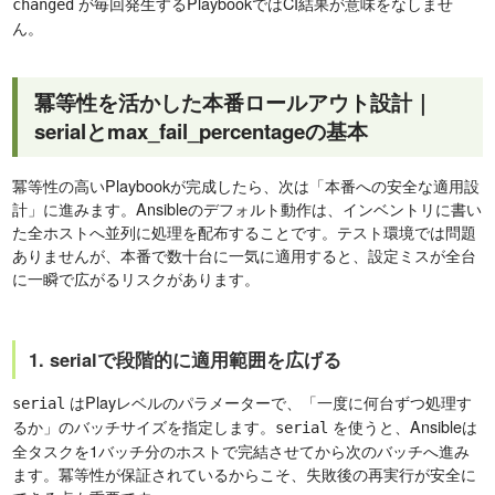
が毎回発生するPlaybookではCI結果が意味をなしませ
changed
ん。
冪等性を活かした本番ロールアウト設計｜
serialとmax_fail_percentageの基本
冪等性の高いPlaybookが完成したら、次は「本番への安全な適用設
計」に進みます。Ansibleのデフォルト動作は、インベントリに書い
た全ホストへ並列に処理を配布することです。テスト環境では問題
ありませんが、本番で数十台に一気に適用すると、設定ミスが全台
に一瞬で広がるリスクがあります。
1. serialで段階的に適用範囲を広げる
はPlayレベルのパラメーターで、「一度に何台ずつ処理す
serial
るか」のバッチサイズを指定します。
を使うと、Ansibleは
serial
全タスクを1バッチ分のホストで完結させてから次のバッチへ進み
ます。冪等性が保証されているからこそ、失敗後の再実行が安全に