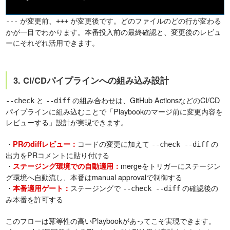
が変更前、
が変更後です。どのファイルのどの行が変わる
---
+++
かが一目でわかります。本番投入前の最終確認と、変更後のレビュ
ーにそれぞれ活用できます。
3. CI/CDパイプラインへの組み込み設計
と
の組み合わせは、GitHub ActionsなどのCI/CD
--check
--diff
パイプラインに組み込むことで「Playbookのマージ前に変更内容を
レビューする」設計が実現できます。
・
コードの変更に加えて
の
PRのdiffレビュー：
--check --diff
出力をPRコメントに貼り付ける
・
mergeをトリガーにステージン
ステージング環境での自動適用：
グ環境へ自動流し、本番はmanual approvalで制御する
・
ステージングで
の確認後の
本番適用ゲート：
--check --diff
み本番を許可する
このフローは冪等性の高いPlaybookがあってこそ実現できます。