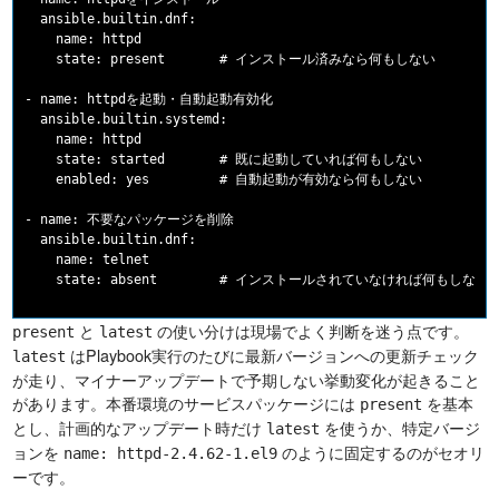
  ansible.builtin.dnf:

    name: httpd

    state: present       # インストール済みなら何もしない

- name: httpdを起動・自動起動有効化

  ansible.builtin.systemd:

    name: httpd

    state: started       # 既に起動していれば何もしない

    enabled: yes         # 自動起動が有効なら何もしない

- name: 不要なパッケージを削除

  ansible.builtin.dnf:

    name: telnet

と
の使い分けは現場でよく判断を迷う点です。
present
latest
はPlaybook実行のたびに最新バージョンへの更新チェック
latest
が走り、マイナーアップデートで予期しない挙動変化が起きること
があります。本番環境のサービスパッケージには
を基本
present
とし、計画的なアップデート時だけ
を使うか、特定バージ
latest
ョンを
のように固定するのがセオリ
name: httpd-2.4.62-1.el9
ーです。