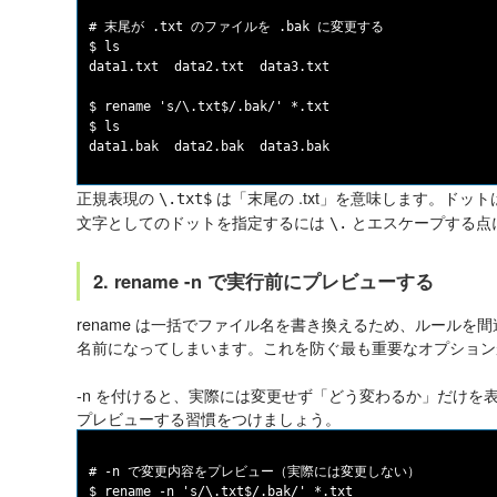
# 末尾が .txt のファイルを .bak に変更する

$ ls

data1.txt  data2.txt  data3.txt

$ rename 's/\.txt$/.bak/' *.txt

$ ls

正規表現の
は「末尾の .txt」を意味します。ドッ
\.txt$
文字としてのドットを指定するには
とエスケープする点
\.
2. rename -n で実行前にプレビューする
rename は一括でファイル名を書き換えるため、ルールを
名前になってしまいます。これを防ぐ最も重要なオプショ
-n を付けると、実際には変更せず「どう変わるか」だけを表
プレビューする習慣をつけましょう。
# -n で変更内容をプレビュー（実際には変更しない）

$ rename -n 's/\.txt$/.bak/' *.txt
