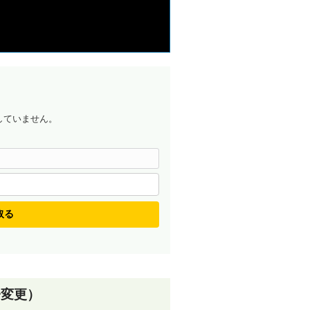
していません。
取る
子変更）