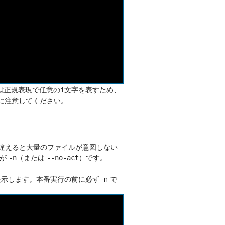
トは正規表現で任意の1文字を表すため、
に注意してください。
間違えると大量のファイルが意図しない
ンが
（または
）です。
-n
--no-act
示します。本番実行の前に必ず -n で