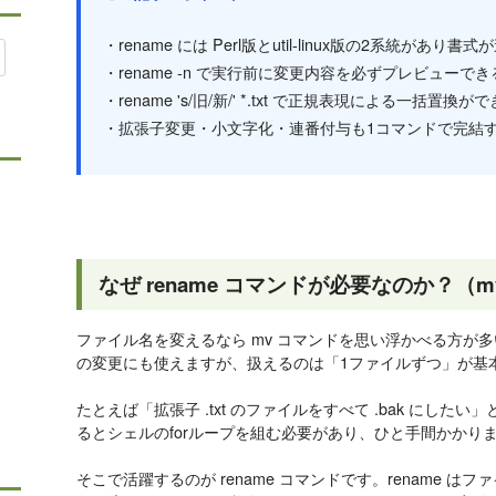
・rename には Perl版とutil-linux版の2系統があり書式
・rename -n で実行前に変更内容を必ずプレビューでき
・rename 's/旧/新/' *.txt で正規表現による一括置換が
・拡張子変更・小文字化・連番付与も1コマンドで完結
なぜ rename コマンドが必要なのか？（
ファイル名を変えるなら mv コマンドを思い浮かべる方が多
の変更にも使えますが、扱えるのは「1ファイルずつ」が基
たとえば「拡張子 .txt のファイルをすべて .bak にした
るとシェルのforループを組む必要があり、ひと手間かかり
そこで活躍するのが rename コマンドです。rename 