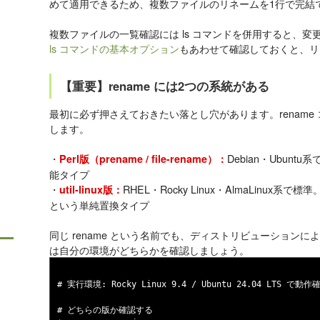
めて適用できるため、複数ファイルのリネームを1行で完結
複数ファイルの一覧確認には ls コマンドを併用すると、
ls コマンドの基本オプション
もあわせて確認しておくと、リ
【重要】rename には2つの系統がある
最初に必ず押さえておきたい落とし穴があります。rename
します。
・
Debian・Ubuntu
Perl版（prename / file-rename）：
能タイプ
・
RHEL・Rocky Linux・AlmaLinux系で標準
util-linux版：
という単純置換タイプ
同じ rename という名前でも、ディストリビューション
は自分の環境がどちらかを確認しましょう。
# 実行環境: Rocky Linux 9.4 / Ubuntu 24.04 LTS で動作
# どちらの版か確認する
