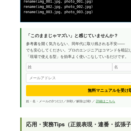
rename(img_001.jpg, photo_001.jpg)

rename(img_002.jpg, photo_002.jpg)

「このままじゃマズい」と感じていませんか？
参考書を開く気力もない、同年代に取り残される不安——
でも安心してください。プロのエンジニアはコマンドを暗記
「現場で使える型」を効率よく使いこなしているだけです。
無料マニュアルを受け
姓・名・メールの3つだけ／30秒／解除は3秒 ／
詳細はこちら
応用・実務Tips（正規表現・連番・拡張