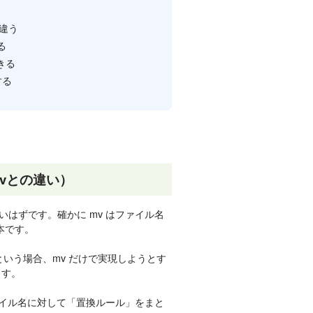
が違う
る
できる
する
mvとの違い）
いはずです。確かに mv はファイル名
本です。
い」という場合、mv だけで実現しようとす
ます。
はファイル名に対して「置換ルール」をまと