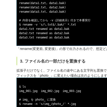
rename(data1.txt, data1.bak)

rename(data2.txt, data2.bak)

rename(data3.txt, data3.bak)

# 内容を確認してから -v（詳細表示）付きで本番実行

$ rename -v 's/\.txt$/.bak/' *.txt

data1.txt renamed as data1.bak

data2.txt renamed as data2.bak

「rename(変更前, 変更後)」の形で出力されるので、想
3. ファイル名の一部だけを置換する
拡張子だけでなく、ファイル名の途中にある文字列も置換でき
フィックスを「photo_」に変えたい場合は次のようにしま
$ ls

img_001.jpg  img_002.jpg  img_003.jpg

# img_ を photo_ に置換

$ rename -n 's/img_/photo_/' *.jpg
