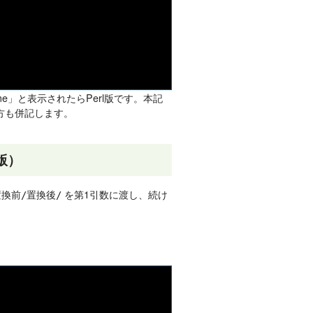
::Rename」と表示されたらPerl版です。本記
書き方も併記します。
l版）
を第1引数に渡し、続け
置換前/置換後/