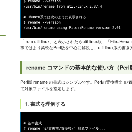
$ rename --version

/usr/bin/rename from util-linux 2.37.4

# Ubuntu系では次のように表示される

$ rename --version

「from util-linux」と表示されたらutil-linux版、「File
事ではより柔軟なPerl版を中心に解説し、util-linux版の
rename コマンドの基本的な使い方（Per
Perl版 rename の書式はシンプルです。Perlの置換構文
s/
て対象ファイルを指定します。
1. 書式を理解する
# 基本書式

# rename 's/置換前/置換後/' 対象ファイル...
