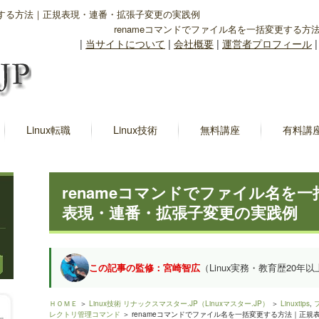
変更する方法｜正規表現・連番・拡張子変更の実践例
renameコマンドでファイル名を一括変更する
|
当サイトについて
|
会社概要
|
運営者プロフィール
Linux転職
Linux技術
無料講座
有料講
renameコマンドでファイル名を
表現・連番・拡張子変更の実践例
この記事の監修：宮崎智広
（Linux実務・教育歴20年以
ＨＯＭＥ
＞
Linux技術 リナックスマスター.JP（Linuxマスター.JP）
＞
Linuxtips
,
レクトリ管理コマンド
＞ renameコマンドでファイル名を一括変更する方法｜正