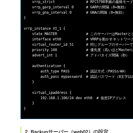
    vrrp_strict               # RFC5798準拠の厳格モード
    vrrp_garp_interval 0      # GARPの間隔（0=無効）

    vrrp_gna_interval 0       # GNAの間隔（0=無効）

}

vrrp_instance VI_1 {

    state MASTER              # このサーバーはMaster
    interface eth0            # VRRPを動かすネット
    virtual_router_id 51      # 同じグループのサーバ
    priority 100              # 優先度（高いほどMast
    advert_int 1              # アドバタイズ間隔（秒）

    authentication {

        auth_type PASS        # 認証方式（PASSかAH）

        auth_pass mypassword  # 認証パスワード（8文字以
    }

    virtual_ipaddress {

        192.168.1.100/24 dev eth0  # 仮想IPアドレス

    }

2. Backupサーバー（web02）の設定