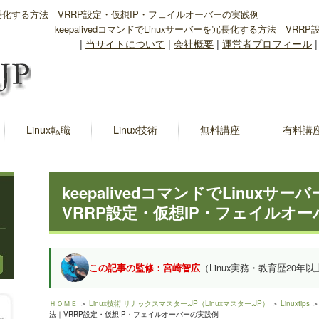
バーを冗長化する方法｜VRRP設定・仮想IP・フェイルオーバーの実践例
keepalivedコマンドでLinuxサーバーを冗長化する方法｜V
|
当サイトについて
|
会社概要
|
運営者プロフィール
Linux転職
Linux技術
無料講座
有料講
keepalivedコマンドでLinux
VRRP設定・仮想IP・フェイルオ
この記事の監修：宮崎智広
（Linux実務・教育歴20年以
ＨＯＭＥ
＞
Linux技術 リナックスマスター.JP（Linuxマスター.JP）
＞
Linuxtips
＞
法｜VRRP設定・仮想IP・フェイルオーバーの実践例