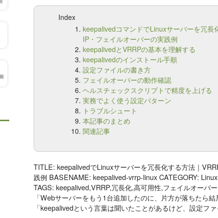
Index
keepalivedコマンドでLinuxサーバーを
IP・フェイルオーバーの実践例
keepalivedとVRRPの基本を理解する
keepalivedのインストール手順
設定ファイルの書き方
フェイルオーバーの動作確認
ヘルスチェックスクリプトで精度を上げる
実務でよく使う設定パターン
トラブルシュート
本記事のまとめ
関連記事
TITLE: keepalivedでLinuxサーバーを冗長化する方法
践例 BASENAME: keepalived-vrrp-linux CATEGORY: L
TAGS: keepalived,VRRP,冗長化,高可用性,フェイルオーバー,仮想I
「Webサーバーをもう1台追加したのに、片方が落ちたら
「keepalivedという言葉は聞いたことがあるけど、設定