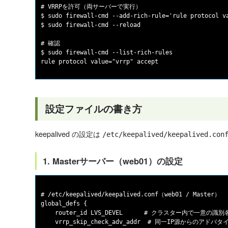
# VRRPを許可（両サーバーで実行）

$ sudo firewall-cmd --add-rich-rule='rule protocol va
$ sudo firewall-cmd --reload

# 確認

$ sudo firewall-cmd --list-rich-rules

設定ファイルの書き方
keepalived の設定は
/etc/keepalived/keepalived.con
1. Masterサーバー（web01）の設定
# /etc/keepalived/keepalived.conf（web01 / Master）

global_defs {

    router_id LVS_DEVEL      # クラスター内で一意の識別名
    vrrp_skip_check_adv_addr  # 同一IP源からのアド