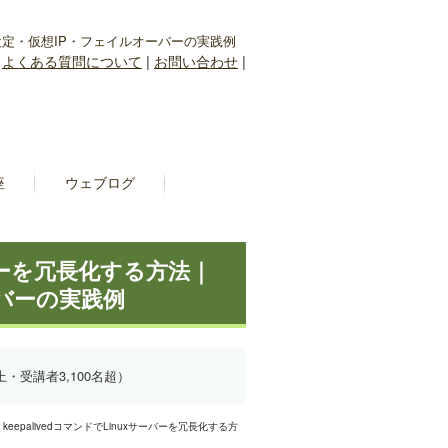
RRP設定・仮想IP・フェイルオーバーの実践例
|
よくある質問について
|
お問い合わせ
|
座
ウェブログ
サーバーを冗長化する方法｜
ーバーの実践例
上・受講者3,100名超）
 keepalivedコマンドでLinuxサーバーを冗長化する方