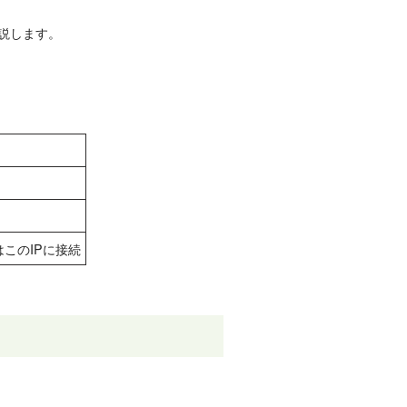
説します。
このIPに接続