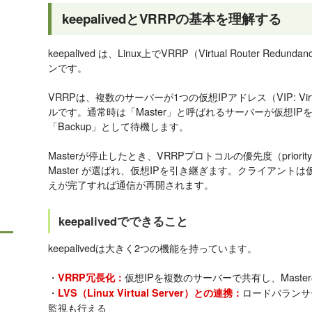
keepalivedとVRRPの基本を理解する
keepalived は、Linux上でVRRP（Virtual Router Red
ンです。
VRRPは、複数のサーバーが1つの仮想IPアドレス（VIP: Virtu
ルです。通常時は「Master」と呼ばれるサーバーが仮想I
「Backup」として待機します。
Masterが停止したとき、VRRPプロトコルの優先度（priorit
Master が選ばれ、仮想IPを引き継ぎます。クライアント
えが完了すれば通信が再開されます。
keepalivedでできること
keepalivedは大きく2つの機能を持っています。
・
仮想IPを複数のサーバーで共有し、Maste
VRRP冗長化：
・
ロードバランサ
LVS（Linux Virtual Server）との連携：
監視も行える