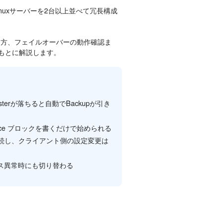
nuxサーバーを2台以上並べて冗長構成
の書き方、フェイルオーバーの動作確認ま
た手順をもとに解説します。
sterが落ちると自動でBackupが引き
rp_instance ブロックを書くだけで始められる
継続し、クライアント側の設定変更は
サービス異常時にも切り替わる