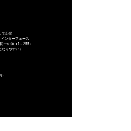


として起動

ワークインターフェース

ーで同一の値（1～255）

erになりやすい）

内）
