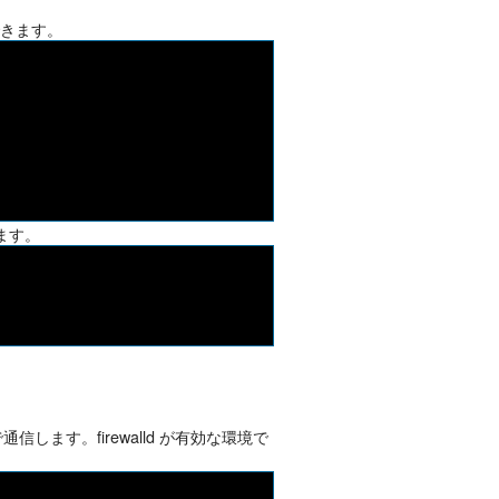
ルできます。
きます。
で通信します。firewalld が有効な環境で