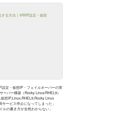
冗長化する方法｜VRRP設定・仮想
｜VRRP設定・仮想IP・フェイルオーバーの実
inuxサーバー構築（Rocky Linux/RHEL9）
P,Linux,RHEL9,Rocky Linux
結局サービス停止になってしまった」
ファイルの書き方が全然わからない」