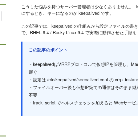
こうした悩みを持つサーバー管理者は少なくありません。Li
にするとき、キーになるのが keepalived です。
この記事では、keepalived の仕組みから設定ファイル
で、RHEL 9.4 / Rocky Linux 9.4 で実際に動作させ
この記事のポイント
・keepalivedはVRRPプロトコルで仮想IPを管理し、Ma
継ぐ
・設定は /etc/keepalived/keepalived.conf の vr
・フェイルオーバー後も仮想IP宛ての通信はそのまま
不要
・track_script でヘルスチェックを加えると Web