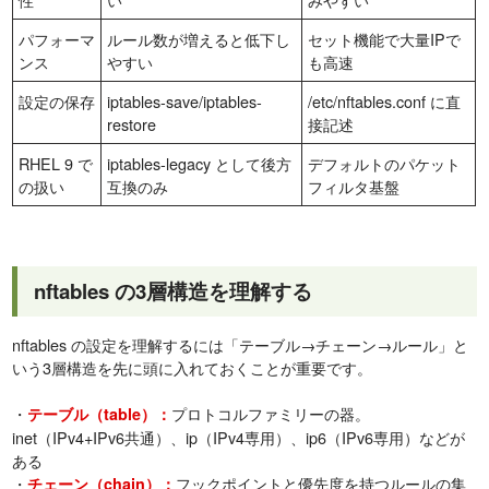
パフォーマ
ルール数が増えると低下し
セット機能で大量IPで
ンス
やすい
も高速
設定の保存
iptables-save/iptables-
/etc/nftables.conf に直
restore
接記述
RHEL 9 で
iptables-legacy として後方
デフォルトのパケット
の扱い
互換のみ
フィルタ基盤
nftables の3層構造を理解する
nftables の設定を理解するには「テーブル→チェーン→ルール」と
いう3層構造を先に頭に入れておくことが重要です。
・
プロトコルファミリーの器。
テーブル（table）：
inet（IPv4+IPv6共通）、ip（IPv4専用）、ip6（IPv6専用）などが
ある
・
フックポイントと優先度を持つルールの集
チェーン（chain）：