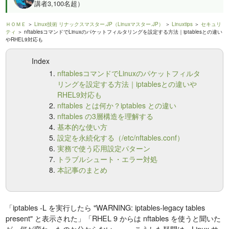
講者3,100名超）
ＨＯＭＥ
＞
Linux技術 リナックスマスター.JP（Linuxマスター.JP）
＞
Linuxtips
＞
セキュリ
ティ
＞ nftablesコマンドでLinuxのパケットフィルタリングを設定する方法｜iptablesとの違い
やRHEL9対応も
Index
nftablesコマンドでLinuxのパケットフィルタ
リングを設定する方法｜iptablesとの違いや
RHEL9対応も
nftables とは何か？iptables との違い
nftables の3層構造を理解する
基本的な使い方
設定を永続化する（/etc/nftables.conf）
実務で使う応用設定パターン
トラブルシュート・エラー対処
本記事のまとめ
「iptables -L を実行したら "WARNING: iptables-legacy tables
present" と表示された」「RHEL 9 からは nftables を使うと聞いた
が、何が変わったのか分からない」——こうした疑問は、Linux サ