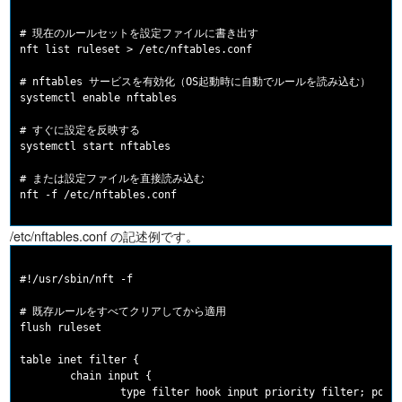
# 現在のルールセットを設定ファイルに書き出す

nft list ruleset > /etc/nftables.conf

# nftables サービスを有効化（OS起動時に自動でルールを読み込む）

systemctl enable nftables

# すぐに設定を反映する

systemctl start nftables

# または設定ファイルを直接読み込む

/etc/nftables.conf の記述例です。
#!/usr/sbin/nft -f

# 既存ルールをすべてクリアしてから適用

flush ruleset

table inet filter {

        chain input {

                type filter hook input priority filter; polic