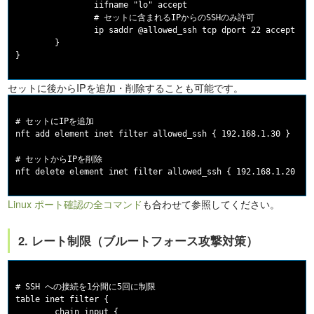
                iifname "lo" accept

                # セットに含まれるIPからのSSHのみ許可

                ip saddr @allowed_ssh tcp dport 22 accept

        }

セットに後からIPを追加・削除することも可能です。
# セットにIPを追加

nft add element inet filter allowed_ssh { 192.168.1.30 }

# セットからIPを削除

Linux ポート確認の全コマンド
も合わせて参照してください。
2. レート制限（ブルートフォース攻撃対策）
# SSH への接続を1分間に5回に制限

table inet filter {

        chain input {
