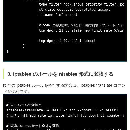
                type filter hook input priority filter; polic
                ct state established,related accept

                iifname "lo" accept

                # SSHへの接続試行を1分間5回に制限（ブルートフォース
                tcp dport 22 ct state new limit rate 5/minute
                tcp dport { 80, 443 } accept

        }

3. iptables のルールを nftables 形式に変換する
既存の iptables ルールを移行する場合は、iptables-translate コマン
ドが便利です。
# 単一ルールの変換例

iptables-translate -A INPUT -p tcp --dport 22 -j ACCEPT

# 出力: nft add rule ip filter INPUT tcp dport 22 counter acce
# 既存のルールセット全体を変換
