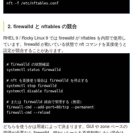
2. firewalld と nftables の競合
RHEL 9 / Rocky Linux 9 では firewalld が nftables を内部で使用し
ています。firewalld が動いている状態で nft コマンドを直接使うと
設定が競合することがあります。
# firewalld の状態確認

systemctl status firewalld

# nft を直接使う場合は firewalld を停止する

systemctl stop firewalld

systemctl disable firewalld

# または firewalld 経由で管理する（推奨）

firewall-cmd --add-port=80/tcp --permanent

どちらを使うかは用途によって決まります。GUI や zone ベースの
管理が必要なら firewalld、細かいルールを直接制御したい場合は