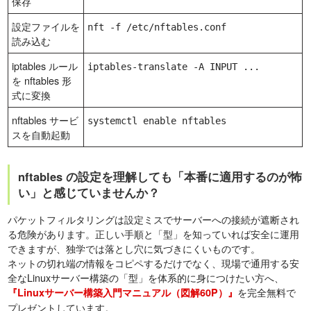
保存
設定ファイルを
nft -f /etc/nftables.conf
読み込む
iptables ルール
iptables-translate -A INPUT ...
を nftables 形
式に変換
nftables サービ
systemctl enable nftables
スを自動起動
nftables の設定を理解しても「本番に適用するのが怖
い」と感じていませんか？
パケットフィルタリングは設定ミスでサーバーへの接続が遮断され
る危険があります。正しい手順と「型」を知っていれば安全に運用
できますが、独学では落とし穴に気づきにくいものです。
ネットの切れ端の情報をコピペするだけでなく、現場で通用する安
全なLinuxサーバー構築の「型」を体系的に身につけたい方へ、
を完全無料で
『Linuxサーバー構築入門マニュアル（図解60P）』
プレゼントしています。