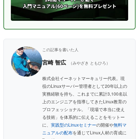
この記事を書いた人
宮崎 智広
（みやざき ともひろ）
株式会社イーネットマーキュリー代表。現
役のLinuxサーバー管理者として20年以上の
実務経験を持ち、これまでに累計3,100名以
上のエンジニアを指導してきたLinux教育の
プロフェッショナル。「現場で本当に使え
る技術」を体系的に伝えることをモットー
に、
実践型のLinuxセミナー
の開催や
無料マ
ニュアルの配布
を通じてLinux人材の育成に