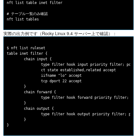
nft list table inet filter

# テーブル一覧のみ確認

実際の出力例です（Rocky Linux 9.4 サーバー上で確認）：
$ nft list ruleset

table inet filter {

        chain input {

                type filter hook input priority filter; polic
                ct state established,related accept

                iifname "lo" accept

                tcp dport 22 accept

        }

        chain forward {

                type filter hook forward priority filter; pol
        }

        chain output {

                type filter hook output priority filter; poli
        }
