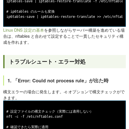
iptables-save | iptables-restore-translate -f /etc/nftables.c
# ip6tables のルールも変換

Linux DNS 設定の基本
を参照しながらサーバー構築を進めている場
合は、nftables と合わせて設定することで一貫したセキュリティ構
成を作れます。
トラブルシュート・エラー対処
1. 「Error: Could not process rule」が出た時
構文エラーの場合に発生します。-c オプションで構文チェックがで
きます。
# 設定ファイルの構文チェック（実際には適用しない）

nft -c -f /etc/nftables.conf

# 確認できたら実際に適用
