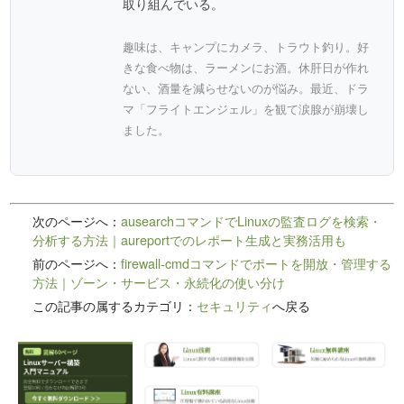
取り組んでいる。
趣味は、キャンプにカメラ、トラウト釣り。好
きな食べ物は、ラーメンにお酒。休肝日が作れ
ない、酒量を減らせないのが悩み。最近、ドラ
マ「フライトエンジェル」を観て涙腺が崩壊し
ました。
次のページへ：
ausearchコマンドでLinuxの監査ログを検索・
分析する方法｜aureportでのレポート生成と実務活用も
前のページへ：
firewall-cmdコマンドでポートを開放・管理する
方法｜ゾーン・サービス・永続化の使い分け
この記事の属するカテゴリ：
セキュリティ
へ戻る