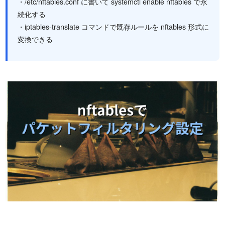
・/etc/nftables.conf に書いて systemctl enable nftables で永
続化する
・iptables-translate コマンドで既存ルールを nftables 形式に
変換できる