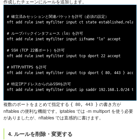
作成したチェーンにルールを追加します。
# 確立済みセッションと関連パケットを許可（必須の設定）

nft add rule inet myfilter input ct state established,related
# ループバックインタフェース（lo）を許可

nft add rule inet myfilter input iifname "lo" accept

# SSH（TCP 22番ポート）を許可

nft add rule inet myfilter input tcp dport 22 accept

# HTTP/HTTPS を許可

nft add rule inet myfilter input tcp dport { 80, 443 } accept
# 特定IPアドレスからのみSSHを許可

複数のポートをまとめて指定する
の書き方が
{ 80, 443 }
nftables の便利な機能です。iptables では -m multiport を使う必要
がありましたが、nftables では直感的に書けます。
4. ルールを削除・変更する