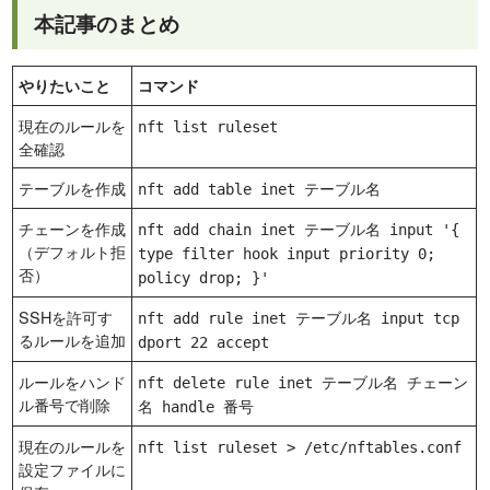
本記事のまとめ
やりたいこと
コマンド
現在のルールを
nft list ruleset
全確認
テーブルを作成
nft add table inet テーブル名
チェーンを作成
nft add chain inet テーブル名 input '{
（デフォルト拒
type filter hook input priority 0;
否）
policy drop; }'
SSHを許可す
nft add rule inet テーブル名 input tcp
るルールを追加
dport 22 accept
ルールをハンド
nft delete rule inet テーブル名 チェーン
ル番号で削除
名 handle 番号
現在のルールを
nft list ruleset > /etc/nftables.conf
設定ファイルに