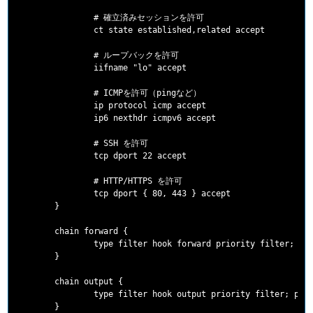
                # 確立済みセッションを許可

                ct state established,related accept

                # ループバックを許可

                iifname "lo" accept

                # ICMPを許可（pingなど）

                ip protocol icmp accept

                ip6 nexthdr icmpv6 accept

                # SSH を許可

                tcp dport 22 accept

                # HTTP/HTTPS を許可

                tcp dport { 80, 443 } accept

        }

        chain forward {

                type filter hook forward priority filter; pol
        }

        chain output {

                type filter hook output priority filter; poli
        }
