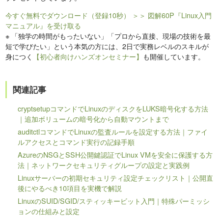
今すぐ無料でダウンロード（登録10秒）
＞＞ 図解60P『Linux入門
マニュアル』を受け取る
※
「独学の時間がもったいない」「プロから直接、現場の技術を最
短で学びたい」という本気の方には、2日で実務レベルのスキルが
身につく
【初心者向けハンズオンセミナー】
も開催しています。
関連記事
cryptsetupコマンドでLinuxのディスクをLUKS暗号化する方法
｜追加ボリュームの暗号化から自動マウントまで
auditctlコマンドでLinuxの監査ルールを設定する方法｜ファイ
ルアクセスとコマンド実行の記録手順
AzureのNSGとSSH公開鍵認証でLinux VMを安全に保護する方
法｜ネットワークセキュリティグループの設定と実践例
Linuxサーバーの初期セキュリティ設定チェックリスト｜公開直
後にやるべき10項目を実機で解説
LinuxのSUID/SGID/スティッキービット入門｜特殊パーミッシ
ョンの仕組みと設定