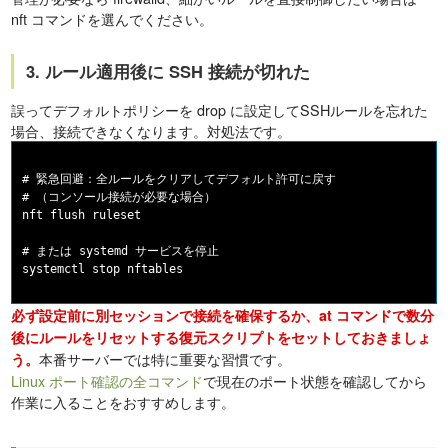
nft コマンドを選んでください。
3. ルール適用後に SSH 接続が切れた
誤ってデフォルトポリシーを drop に設定してSSHルールを忘れた
場合、接続できなくなります。対処法です。
# 緊急回避：全ルールをクリアしてデフォルト許可に戻す

# （コンソール接続が必要な場合）

nft flush ruleset

# または systemd サービスを停止

必ず設定前に別セッションで接続を確保するか、at コマンドで数分
後にルールをリセットする復元スクリプトをセットしておきましょ
本番サーバーでは特に重要な習慣です。
う。
Linux ポート確認の全コマンド
で現在のポート状態を確認してから
作業に入ることをおすすめします。