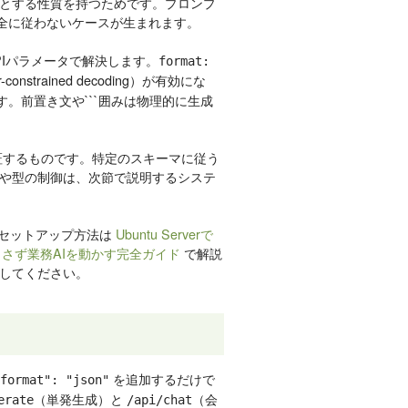
とする性質を持つためです。プロンプ
完全に従わないケースが生まれます。
APIパラメータで解決します。
format:
nstrained decoding）が有効にな
。前置き文や```囲みは物理的に生成
を保証するものです。特定のスキーマに従う
や型の制御は、次節で説明するシステ
本的なセットアップ方法は
Ubuntu Serverで
出さず業務AIを動かす完全ガイド
で解説
してください。
を追加するだけで
format": "json"
（単発生成）と
（会
erate
/api/chat