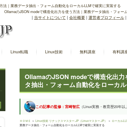
力を使う方法｜業務データ抽出・フォーム自動化をローカルLLMで確実に実装する
OllamaのJSON modeで構造化出力を使う方法｜業務データ抽出・フォ
|
当サイトについて
|
会社概要
|
運営者プロフィール
Linux転職
Linux技術
無料講座
有料講
OllamaのJSON modeで構造化
タ抽出・フォーム自動化をローカル
この記事の監修：宮崎智広
（Linux実務・教育歴20年以
ＨＯＭＥ
＞
Linux技術 リナックスマスター.JP（Linuxマスター.JP）
＞
ローカルLL
業務データ抽出・フォーム自動化をローカルLLMで確実に実装する