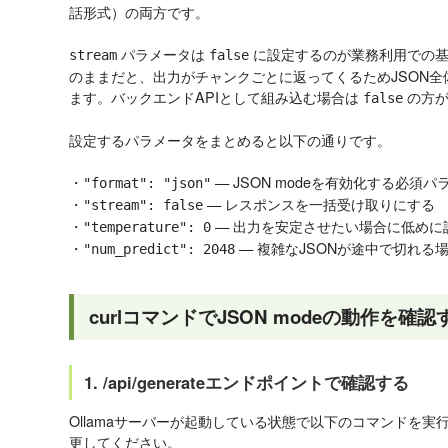
話形式）の両方です。
パラメータは
に設定するのが業務利用での
stream
false
のままだと、出力がチャンクごとに返ってくるためJSON
ます。バックエンドAPIとして組み込む場合は
の方が
false
設定するパラメータをまとめると以下の通りです。
・
— JSON modeを有効化する必須パ
"format": "json"
・
— レスポンスを一括受け取りにする
"stream": false
・
— 出力を安定させたい場合に低めに
"temperature": 0
・
— 複雑なJSONが途中で切れる
"num_predict": 2048
curlコマンドでJSON modeの動作を確
1. /api/generateエンドポイントで確認する
Ollamaサーバーが起動している状態で以下のコマンドを
更してください。