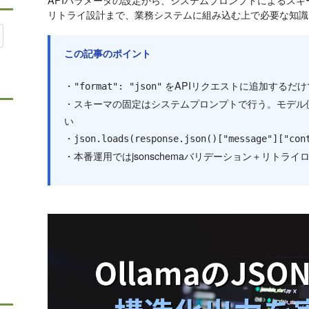
リトライ設計まで、業務システムに組み込む上で必要な知識
この記事のポイント
・
をAPIリクエストに追加するだけで
"format": "json"
・スキーマの固定はシステムプロンプトで行う。モデル
い
・
json.loads(response.json()["message"]["con
・本番運用ではjsonschemaバリデーション＋リトラ