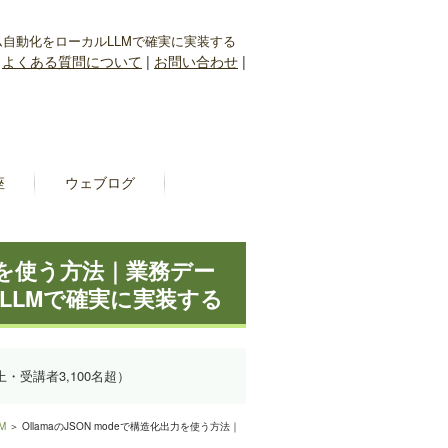
ーム自動化をローカルLLMで確実に実装する
|
よくある質問について
|
お問い合わせ
|
座
ウェブログ
出力を使う方法｜業務デー
LLMで確実に実装する
上・受講者3,100名超）
M
＞ OllamaのJSON modeで構造化出力を使う方法｜