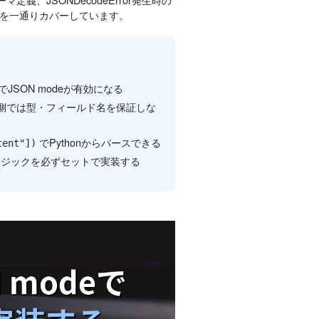
を一通りカバーしています。
JSON modeが有効になる
側では型・フィールド名を保証しな
でPythonからパースできる
tent"])
イロジックを必ずセットで実装する