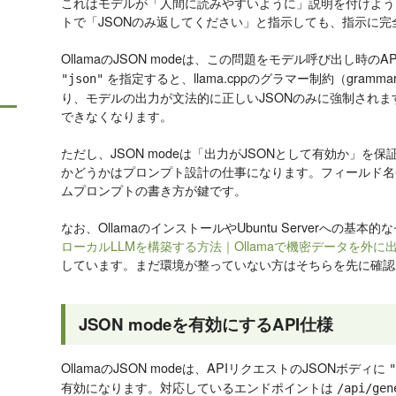
これはモデルが「人間に読みやすいように」説明を付けよう
トで「JSONのみ返してください」と指示しても、指示に
OllamaのJSON modeは、この問題をモデル呼び出し時の
を指定すると、llama.cppのグラマー制約（grammar-co
"json"
り、モデルの出力が文法的に正しいJSONのみに強制されます
できなくなります。
ただし、JSON modeは「出力がJSONとして有効か」
かどうかはプロンプト設計の仕事になります。フィールド名
ムプロンプトの書き方が鍵です。
なお、OllamaのインストールやUbuntu Serverへの基
ローカルLLMを構築する方法｜Ollamaで機密データを外に
しています。まだ環境が整っていない方はそちらを先に確認
JSON modeを有効にするAPI仕様
OllamaのJSON modeは、APIリクエストのJSONボディに
"
有効になります。対応しているエンドポイントは
/api/gen