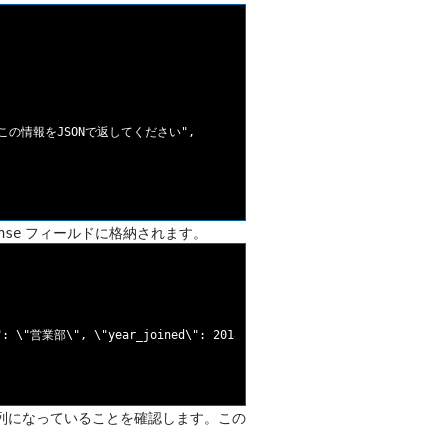
 この情報をJSONで返してください",

フィールドに格納されます。
nse
: \"営業部\", \"year_joined\": 2018}",

字列になっていることを確認します。この