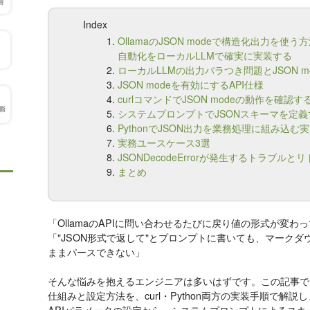
Index
OllamaのJSON modeで構造化出力を
自動化をローカルLLMで確実に実装する
ローカルLLMの出力バラつき問題とJSON m
JSON modeを有効にするAPI仕様
curlコマンドでJSON modeの動作を確認す
システムプロンプトでJSONスキーマを定
PythonでJSON出力を業務処理に組み込む
実務ユースケース3選
JSONDecodeErrorが発生するトラブルと
まとめ
「OllamaのAPIに問い合わせるたびに戻り値の形式が変わ
「"JSON形式で返して"とプロンプトに書いても、マークダウンの
ままパースできない」
そんな悩みを抱えるエンジニアは多いはずです。この記事では、O
仕組みと設定方法を、curl・Python両方の実装手順で解説
APIパラメータの設定から、システムプロンプトによるスキーマ定