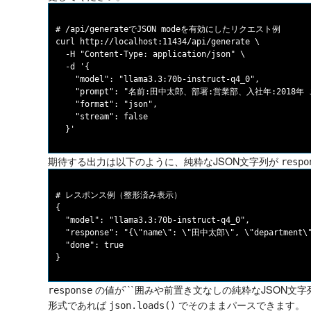
# /api/generateでJSON modeを有効にしたリクエスト例

curl http://localhost:11434/api/generate \

  -H "Content-Type: application/json" \

  -d '{

    "model": "llama3.3:70b-instruct-q4_0",

    "prompt": "名前:田中太郎、部署:営業部、入社年:2018年
    "format": "json",

    "stream": false

期待する出力は以下のように、純粋なJSON文字列が
respo
# レスポンス例（整形済み表示）

{

  "model": "llama3.3:70b-instruct-q4_0",

  "response": "{\"name\": \"田中太郎\", \"department\"
  "done": true

の値が```囲みや前置き文なしの純粋なJSON文
response
形式であれば
でそのままパースできます。
json.loads()