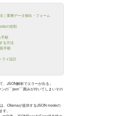
使う方法｜業務データ抽出・フォーム
odeの役割
る手順
義する方法
実装手順
リトライ設計
って、JSON解析でエラーが出る」
```json```囲みが付いてしまいその
llamaが提供するJSON modeの
します。
義、JSONDecodeError発生時の