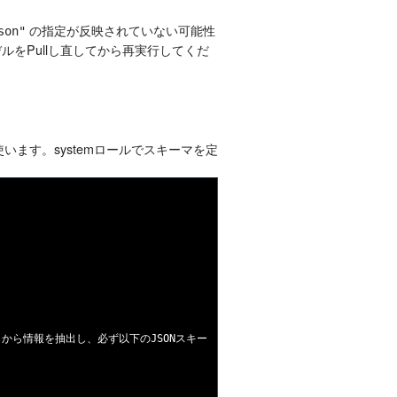
の指定が反映されていない可能性
son"
ルをPullし直してから再実行してくだ
います。systemロールでスキーマを定
報を抽出し、必ず以下のJSONスキーマのみで返してください。{\"name\": \"string\", 