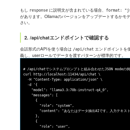
もし
に説明文が含まれている場合、
response
format: "j
があります。Ollamaのバージョンをアップデートするかモデ
さい。
2. /api/chatエンドポイントで確認する
会話形式のAPIを使う場合は
エンドポイントを使
/api/chat
義し、userロールでデータを渡すパターンが標準的です。
# /api/chatでシステムプロンプトと組み合わせたJSON modeの例

curl http://localhost:11434/api/chat \

  -H "Content-Type: application/json" \

  -d '{

    "model": "llama3.3:70b-instruct-q4_0",

    "messages": [

      {

        "role": "system",

        "content": "あなたはデータ抽出AIです。入力テキストから情
      },

      {

        "role": "user",
