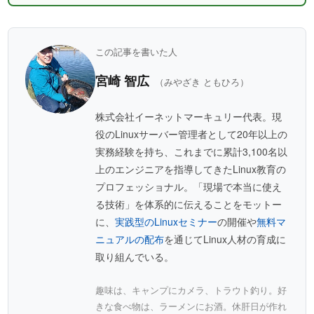
この記事を書いた人
宮崎 智広
（みやざき ともひろ）
株式会社イーネットマーキュリー代表。現
役のLinuxサーバー管理者として20年以上の
実務経験を持ち、これまでに累計3,100名以
上のエンジニアを指導してきたLinux教育の
プロフェッショナル。「現場で本当に使え
る技術」を体系的に伝えることをモットー
に、
実践型のLinuxセミナー
の開催や
無料マ
ニュアルの配布
を通じてLinux人材の育成に
取り組んでいる。
趣味は、キャンプにカメラ、トラウト釣り。好
きな食べ物は、ラーメンにお酒。休肝日が作れ