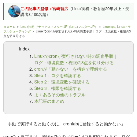
この記事の監修：宮崎智広
（Linux実務・教育歴20年以上・受
講者3,100名超）
ＨＯＭＥ
＞
Linux技術 リナックスマスター.JP（Linuxマスター.JP）
＞
Linuxtips
,
Linuxトラ
ブルシューティング
＞ Linuxでcronが実行されない時の調査手順｜ログ・環境変数・権限の3
点を切り分ける
Index
Linuxでcronが実行されない時の調査手順｜
ログ・環境変数・権限の3点を切り分ける
cronが「動かない」を構造で理解する
Step 1：ログを確認する
Step 2：環境変数を確認する
Step 3：権限を確認する
よくあるその他のトラブル
本記事のまとめ
「手動で実行すると動くのに、crontabに登録すると動かない」
cronのトラブルは、原因が3つのパターンにほぼ絞られます。ログ