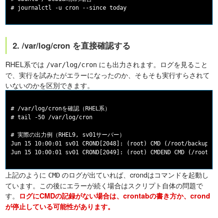
2. /var/log/cron を直接確認する
RHEL系では
にも出力されます。ログを見ること
/var/log/cron
で、実行を試みたがエラーになったのか、そもそも実行すらされて
いないのかを区別できます。
# /var/log/cronを確認（RHEL系）

# tail -50 /var/log/cron

# 実際の出力例（RHEL9, sv01サーバー）

Jun 15 10:00:01 sv01 CROND[2048]: (root) CMD (/root/backup.sh
上記のように
のログが出ていれば、crondはコマンドを起動し
CMD
ています。この後にエラーが続く場合はスクリプト自体の問題で
す。
ログにCMDの記録がない場合は、crontabの書き方か、crond
が停止している可能性があります。