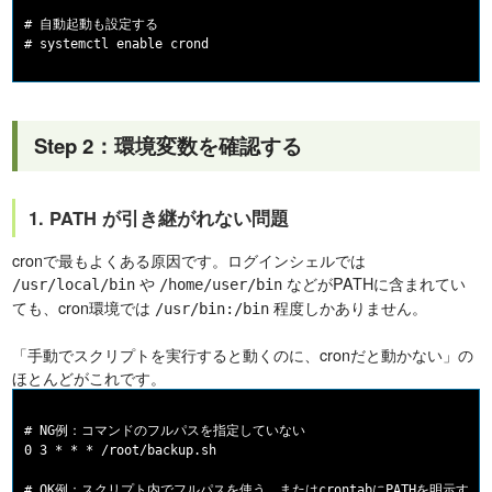
# 自動起動も設定する

Step 2：環境変数を確認する
1. PATH が引き継がれない問題
cronで最もよくある原因です。ログインシェルでは
や
などがPATHに含まれてい
/usr/local/bin
/home/user/bin
ても、cron環境では
程度しかありません。
/usr/bin:/bin
「手動でスクリプトを実行すると動くのに、cronだと動かない」の
ほとんどがこれです。
# NG例：コマンドのフルパスを指定していない

0 3 * * * /root/backup.sh

# OK例：スクリプト内でフルパスを使う、またはcrontabにPATHを明示する
