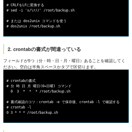
# CRLFをLFに変換する

# sed -i 's/\r//' /root/backup.sh

# または dos2unix コマンドを使う

2. crontabの書式が間違っている
フィールドが5つ（分・時・日・月・曜日）あることを確認してく
ださい。空白は半角スペースかタブで区切ります。
# crontabの書式

# 分 時 日 月 曜日(0=日曜) コマンド

  0  3  *  *  * /root/backup.sh

# 書式確認のコツ：crontab -e で保存後、crontab -l で確認する

# crontab -l
