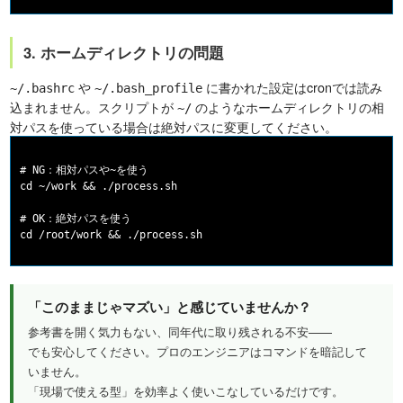
3. ホームディレクトリの問題
や
に書かれた設定はcronでは読み
~/.bashrc
~/.bash_profile
込まれません。スクリプトが
のようなホームディレクトリの相
~/
対パスを使っている場合は絶対パスに変更してください。
# NG：相対パスや~を使う

cd ~/work && ./process.sh

# OK：絶対パスを使う

「このままじゃマズい」と感じていませんか？
参考書を開く気力もない、同年代に取り残される不安——
でも安心してください。プロのエンジニアはコマンドを暗記して
いません。
「現場で使える型」を効率よく使いこなしているだけです。