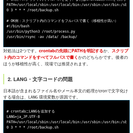
PATH=/usr/local/sbin:/usr/local/bin:/usr/sbin:/usr/bin:/sbin:
0 3 * * * /root/backup.sh

# OK例：スクリプト内のコマンドをフルパスで書く（移植性が高い）

#!/bin/bash

/usr/bin/python3 /root/process.py

対処法は2つです。
か、
crontabの先頭にPATHを明記する
スクリプ
かのどちらかです。後者の
ト内のコマンドをすべてフルパスで書く
ほうが移植性が高く、現場では推奨されます。
2. LANG・文字コードの問題
日本語が含まれるファイル名やメール本文の処理がcronで文字化け
する場合は、
環境変数が原因です。
LANG
# crontabにLANGを追加する

LANG=ja_JP.UTF-8

PATH=/usr/local/sbin:/usr/local/bin:/usr/sbin:/usr/bin:/sbin: