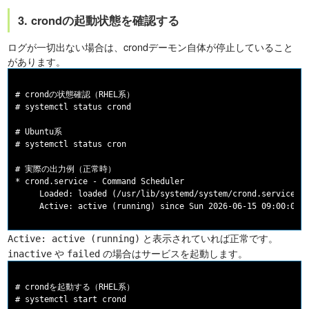
3. crondの起動状態を確認する
ログが一切出ない場合は、crondデーモン自体が停止していること
があります。
# crondの状態確認（RHEL系）

# systemctl status crond

# Ubuntu系

# systemctl status cron

# 実際の出力例（正常時）

* crond.service - Command Scheduler

     Loaded: loaded (/usr/lib/systemd/system/crond.service; e
と表示されていれば正常です。
Active: active (running)
や
の場合はサービスを起動します。
inactive
failed
# crondを起動する（RHEL系）

# systemctl start crond
