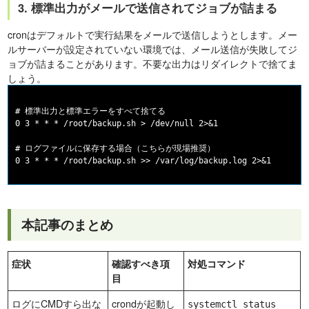
3. 標準出力がメールで送信されてジョブが詰まる
cronはデフォルトで実行結果をメールで送信しようとします。メー
ルサーバーが設定されていない環境では、メール送信が失敗してジ
ョブが詰まることがあります。不要な出力はリダイレクトで捨てま
しょう。
# 標準出力と標準エラーをすべて捨てる

0 3 * * * /root/backup.sh > /dev/null 2>&1

# ログファイルに保存する場合（こちらが現場推奨）

本記事のまとめ
症状
確認すべき項
対処コマンド
目
ログにCMDすら出な
crondが起動し
systemctl status