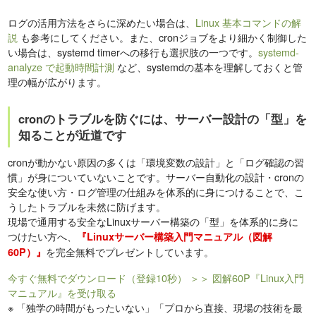
ログの活用方法をさらに深めたい場合は、
Linux 基本コマンドの解
説
も参考にしてください。また、cronジョブをより細かく制御した
い場合は、systemd timerへの移行も選択肢の一つです。
systemd-
analyze で起動時間計測
など、systemdの基本を理解しておくと管
理の幅が広がります。
cronのトラブルを防ぐには、サーバー設計の「型」を
知ることが近道です
cronが動かない原因の多くは「環境変数の設計」と「ログ確認の習
慣」が身についていないことです。サーバー自動化の設計・cronの
安全な使い方・ログ管理の仕組みを体系的に身につけることで、こ
うしたトラブルを未然に防げます。
現場で通用する安全なLinuxサーバー構築の「型」を体系的に身に
つけたい方へ、
『Linuxサーバー構築入門マニュアル（図解
を完全無料でプレゼントしています。
60P）』
今すぐ無料でダウンロード（登録10秒）
＞＞ 図解60P『Linux入門
マニュアル』を受け取る
※
「独学の時間がもったいない」「プロから直接、現場の技術を最