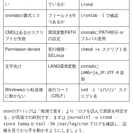
い
ているか
crond
crontabの書式ミス
フィールドが5
で確認
crontab -l
つあるか
CMDはあるがスクリ
環境変数PATH
crontabにPATH明示 or
プトが失敗
の設定
フルパス使用
Permission denied
実行権限・
chmod +x スクリプト名
SELinux
文字化け
LANG環境変数
crontabに
追
LANG=ja_JP.UTF-8
加
Windowsから転送後
改行コード
sed -i 's/\r//' スク
に動かない
（CRLF）
リプト名
cronのデバッグは「推測で直す」より「ログを読んで原因を特定す
る」が現場での鉄則です。まずは
journalctl -u crond --
か
でログを確認し、証
since today
tail -50 /var/log/cron
拠を見てから手を動かすようにしましょう。