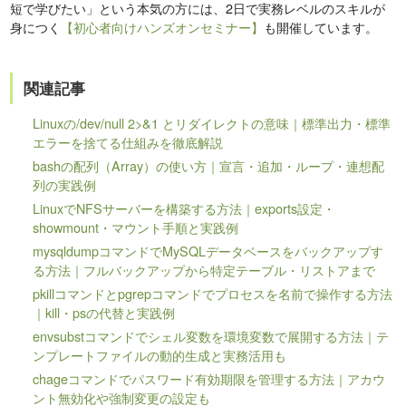
短で学びたい」という本気の方には、2日で実務レベルのスキルが
身につく
【初心者向けハンズオンセミナー】
も開催しています。
関連記事
Linuxの/dev/null 2>&1 とリダイレクトの意味｜標準出力・標準
エラーを捨てる仕組みを徹底解説
bashの配列（Array）の使い方｜宣言・追加・ループ・連想配
列の実践例
LinuxでNFSサーバーを構築する方法｜exports設定・
showmount・マウント手順と実践例
mysqldumpコマンドでMySQLデータベースをバックアップす
る方法｜フルバックアップから特定テーブル・リストアまで
pkillコマンドとpgrepコマンドでプロセスを名前で操作する方法
｜kill・psの代替と実践例
envsubstコマンドでシェル変数を環境変数で展開する方法｜テ
ンプレートファイルの動的生成と実務活用も
chageコマンドでパスワード有効期限を管理する方法｜アカウ
ント無効化や強制変更の設定も